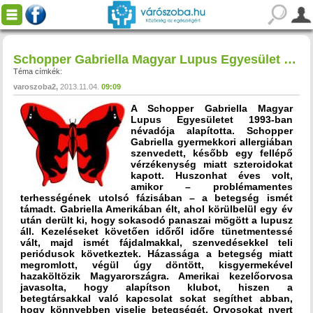
Schopper Gabriella Magyar Lupus Egyesület egyesület / alapítvány
Téma címkék:
varoszoba2
2013.11.04.
09:09
A Schopper Gabriella Magyar
Lupus Egyesületet 1993-ban
névadója alapította. Schopper
Gabriella gyermekkori allergiában
szenvedett, később egy fellépő
vérzékenység miatt szteroidokat
kapott. Huszonhat éves volt,
amikor – problémamentes
terhességének utolsó fázisában – a betegség ismét
támadt. Gabriella Amerikában élt, ahol körülbelül egy év
után derült ki, hogy sokasodó panaszai mögött a lupusz
áll. Kezeléseket követően időről időre tünetmentessé
vált, majd ismét fájdalmakkal, szenvedésekkel teli
periódusok következtek. Házassága a betegség miatt
megromlott, végül úgy döntött, kisgyermekével
hazaköltözik Magyarországra.
Amerikai kezelőorvosa
javasolta, hogy alapítson klubot, hiszen a
betegtársakkal való kapcsolat sokat segíthet abban,
hogy könnyebben viselje betegségét. Orvosokat nyert