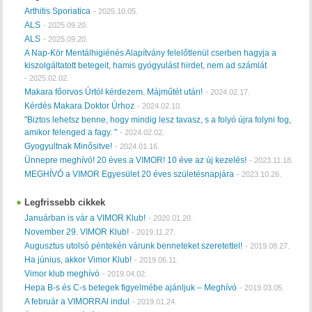
Arthitis Sporiatica
-
2025.10.05.
ALS
-
2025.09.20.
ALS
-
2025.09.20.
A Nap-Kör Mentálhigiénés Alapítvány felelőtlenül cserben hagyja a
kiszolgáltatott betegeit, hamis gyógyulást hirdet, nem ad számlát
-
2025.02.02.
Makara főorvos Úrtól kérdezem. Májműtét után!
-
2024.02.17.
Kérdés Makara Doktor Úrhoz
-
2024.02.10.
"Biztos lehetsz benne, hogy mindig lesz tavasz, s a folyó újra folyni fog,
amikor felenged a fagy. "
-
2024.02.02.
Gyogyultnak Minősitve!
-
2024.01.16.
Ünnepre meghívó! 20 éves a VIMOR! 10 éve az új kezelés!
-
2023.11.18.
MEGHÍVÓ a VIMOR Egyesület 20 éves születésnapjára
-
2023.10.26.
Legfrissebb cikkek
Januárban is vár a VIMOR Klub!
-
2020.01.20.
November 29. VIMOR Klub!
-
2019.11.27.
Augusztus utolsó péntekén várunk benneteket szeretettel!
-
2019.08.27.
Ha június, akkor Vimor Klub!
-
2019.06.11.
Vimor klub meghívó
-
2019.04.02.
Hepa B-s és C-s betegek figyelmébe ajánljuk – Meghívó
-
2019.03.05.
A február a VIMORRAl indul
-
2019.01.24.