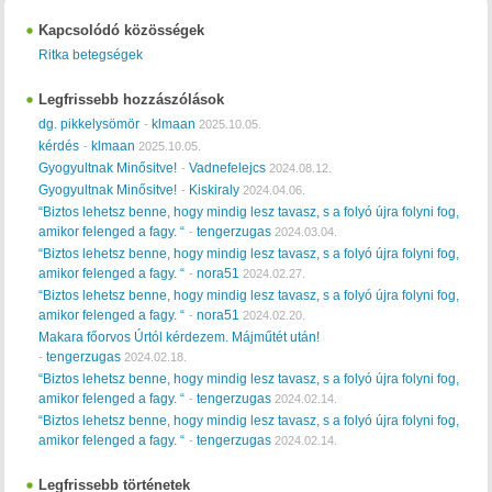
Kapcsolódó közösségek
Ritka betegségek
Legfrissebb hozzászólások
dg. pikkelysömör
klmaan
-
2025.10.05.
kérdés
klmaan
-
2025.10.05.
Gyogyultnak Minősitve!
Vadnefelejcs
-
2024.08.12.
Gyogyultnak Minősitve!
Kiskiraly
-
2024.04.06.
“Biztos lehetsz benne, hogy mindig lesz tavasz, s a folyó újra folyni fog,
amikor felenged a fagy. “
tengerzugas
-
2024.03.04.
“Biztos lehetsz benne, hogy mindig lesz tavasz, s a folyó újra folyni fog,
amikor felenged a fagy. “
nora51
-
2024.02.27.
“Biztos lehetsz benne, hogy mindig lesz tavasz, s a folyó újra folyni fog,
amikor felenged a fagy. “
nora51
-
2024.02.20.
Makara főorvos Úrtól kérdezem. Májműtét után!
tengerzugas
-
2024.02.18.
“Biztos lehetsz benne, hogy mindig lesz tavasz, s a folyó újra folyni fog,
amikor felenged a fagy. “
tengerzugas
-
2024.02.14.
“Biztos lehetsz benne, hogy mindig lesz tavasz, s a folyó újra folyni fog,
amikor felenged a fagy. “
tengerzugas
-
2024.02.14.
Legfrissebb történetek