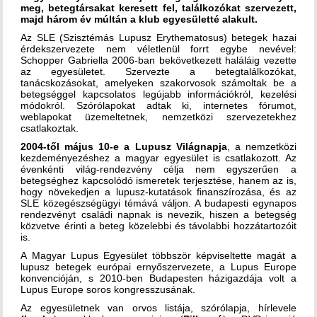
meg, betegtársakat keresett fel, találkozókat szervezett,
majd három év múltán a klub egyesületté alakult.
Az SLE (Szisztémás Lupusz Erythematosus) betegek hazai
érdekszervezete nem véletlenül forrt egybe nevével:
Schopper Gabriella 2006-ban bekövetkezett haláláig vezette
az egyesületet. Szervezte a betegtalálkozókat,
tanácskozásokat, amelyeken szakorvosok számoltak be a
betegséggel kapcsolatos legújabb információkról, kezelési
módokról. Szórólapokat adtak ki, internetes fórumot,
weblapokat üzemeltetnek, nemzetközi szervezetekhez
csatlakoztak.
2004-től május 10-e a Lupusz Világnapja
, a nemzetközi
kezdeményezéshez a magyar egyesület is csatlakozott. Az
évenkénti világ-rendezvény célja nem egyszerűen a
betegséghez kapcsolódó ismeretek terjesztése, hanem az is,
hogy növekedjen a lupusz-kutatások finanszírozása, és az
SLE közegészségügyi témává váljon. A budapesti egynapos
rendezvényt családi napnak is nevezik, hiszen a betegség
közvetve érinti a beteg közelebbi és távolabbi hozzátartozóit
is.
A Magyar Lupus Egyesület többször képviseltette magát a
lupusz betegek európai ernyőszervezete, a Lupus Europe
konvencióján, s 2010-ben Budapesten házigazdája volt a
Lupus Europe soros kongresszusának.
Az egyesületnek van orvos listája, szórólapja, hírlevele