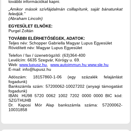
további információkat kapni.
„Amikor mások szívfájdalmán csillapítunk, saját bánatunkat
feledjük.”
(Abraham Lincoln)
EGYESÜLET ELNÖKE:
Purgel Zoltán
TOVÁBBI ELÉRHETŐSÉGEK, ADATOK:
Teljes név: Schopper Gabriella Magyar Lupus Egyesület
Rövidített név: Magyar Lupus Egyesület
Telefon / fax / üzenetrögzítő: (63)364-400
Levélcím: 6635 Szegvár, Kórógy u. 69.
Web:
www.lupusz.hu
,
www.autoimmun.hu
www.sle.hu
E-mail: info@lupusz.hu
Adószám: 18157860-1-06 (egy százalék felajánlást
fogadunk)
Bankszámla szám: 57200062-10027202 (anyagi támogatást
fogadunk)
IBAN: HU98 5720 0062 1002 7202 0000 0000 BIC kód:
SZGTHUHB
Dr. Kaposi Mór Alap bankszámla száma: 57200062-
10031858