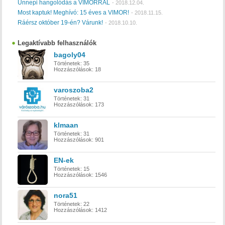
Ünnepi hangolódás a VIMORRAL
-
2018.12.04.
Most kaptuk! Meghívó: 15 éves a VIMOR!
-
2018.11.15.
Ráérsz október 19-én? Várunk!
-
2018.10.10.
Legaktívabb felhasználók
bagoly04
Történetek:
35
Hozzászólások:
18
varoszoba2
Történetek:
31
Hozzászólások:
173
klmaan
Történetek:
31
Hozzászólások:
901
EN-ek
Történetek:
15
Hozzászólások:
1546
nora51
Történetek:
22
Hozzászólások:
1412