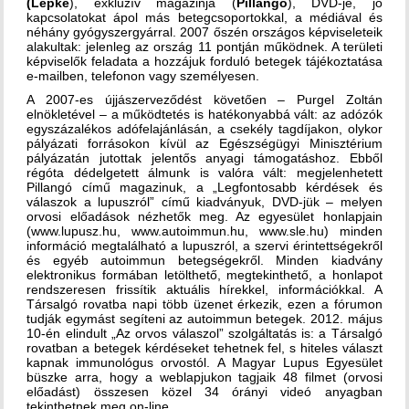
(Lepke
), exkluzív magazinja (
Pillangó
), DVD-je, jó
kapcsolatokat ápol más betegcsoportokkal, a médiával és
néhány gyógyszergyárral. 2007 őszén országos képviseleteik
alakultak: jelenleg az ország 11 pontján működnek. A területi
képviselők feladata a hozzájuk forduló betegek tájékoztatása
e-mailben, telefonon vagy személyesen.
A 2007-es újjászerveződést követően – Purgel Zoltán
elnökletével – a működtetés is hatékonyabbá vált: az adózók
egyszázalékos adófelajánlásán, a csekély tagdíjakon, olykor
pályázati forrásokon kívül az Egészségügyi Minisztérium
pályázatán jutottak jelentős anyagi támogatáshoz. Ebből
régóta dédelgetett álmunk is valóra vált: megjelenhetett
Pillangó című magazinuk, a „Legfontosabb kérdések és
válaszok a lupuszról” című kiadványuk, DVD-jük – melyen
orvosi előadások nézhetők meg. Az egyesület honlapjain
(www.lupusz.hu, www.autoimmun.hu, www.sle.hu) minden
információ megtalálható a lupuszról, a szervi érintettségekről
és egyéb autoimmun betegségekről. Minden kiadvány
elektronikus formában letölthető, megtekinthető, a honlapot
rendszeresen frissítik aktuális hírekkel, információkkal. A
Társalgó rovatba napi több üzenet érkezik, ezen a fórumon
tudják egymást segíteni az autoimmun betegek. 2012. május
10-én elindult „Az orvos válaszol” szolgáltatás is: a Társalgó
rovatban a betegek kérdéseket tehetnek fel, s hiteles választ
kapnak immunológus orvostól. A Magyar Lupus Egyesület
büszke arra, hogy a weblapjukon tagjaik 48 filmet (orvosi
előadást) összesen közel 34 órányi videó anyagban
tekinthetnek meg on-line.