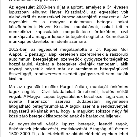
Az egyesület 2009-ben díjat alapított, amelyet a 34 évesen
lupuszban elhunyt Hevér Krisztináról, az egyesület volt
alelnökéről és nemzetközi kapcsolattartójáról nevezett el. Az
egyesület és a magyar autoimmun betegek sokat
köszönhetnek Hevér Krisztina munkájának, sokat tett a
nemzetközi kapcsolatok megerősítése érdekében, civil
munkájával a magyar lupusz betegeket segítette. Kiemelkedő
munkája példaértékű mindenki számára.
2012-ben az egyesület megalapította a Dr. Kaposi Mór
Alapot. E pénzügyi alap keretében szeretnének a rászoruló
autoimmun betegségben szenvedők gyógyszerköltségeihez
hozzájárulni. Azokat a betegeket kívánják támogatni, akik
anyagi helyzetük miatt már az autoimmun betegségükkel
összefüggő, rendszeresen szedett gyógyszereit sem tudják
kiváltani.
Ma az egyesület elnöke Purgel Zoltán, munkáját önkéntes
tagok segítik. Civil feladataikat önzetlenül, fizetés nélkül
végzik. A Magyar Lupus Egyesületnek közel ezer tagja van, s
évente háromszor szervez Budapesten ingyenesen
látogatható betegfórumokat. A tagok szerint a rendezvények
nagyszerű alkalmak arra, hogy a magukat sokszor négy fal
közé záró betegek kikapcsolódjanak és barátokra leljenek.
Az egyesületnél várják lupusz betegek, leendő tagok,
önkéntesek jelentkezését, csatlakozását. A tagsági díj évente
1500-3000 Ft, a feltételekről az alábbi elérhetőségeken lehet