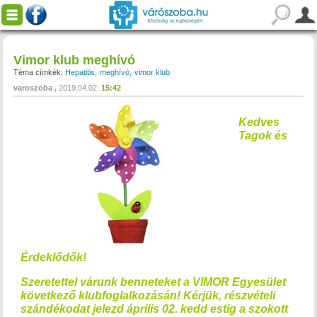
Vimor klub meghívó
Téma címkék:
Hepatitis
meghívó
vimor klub
varoszoba
2019.04.02.
15:42
Kedves
Tagok és
Érdeklődők!
Szeretettel várunk benneteket a
VIMOR Egyesület
következő klubfoglalkozásán! Kérjük, részvételi
szándékodat jelezd április 02. kedd estig a szokott