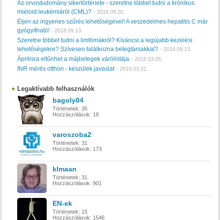
Az orvostudomány sikertörténete - szeretne többet tudni a krónikus
mieloid leukémiáról (CML)?
-
2018.09.20.
Éljen az ingyenes szűrés lehetőségével! A veszedelmes hepatitis C már
gyógyítható!
-
2018.09.13.
Szeretne többet tudni a limfómákról? Kíváncsi a legújabb kezelési
lehetőségekre? Szívesen találkozna betegtársakkal?
-
2018.09.13.
Áprilisra eltűnhet a májbetegek várólistája
-
2018.03.05.
INR mérés otthon - készülék javaslat
-
2018.03.01.
Legaktívabb felhasználók
bagoly04
Történetek:
35
Hozzászólások:
18
varoszoba2
Történetek:
31
Hozzászólások:
173
klmaan
Történetek:
31
Hozzászólások:
901
EN-ek
Történetek:
15
Hozzászólások:
1546