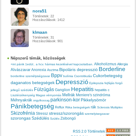
nora51
Történetek:
22
Hozzászólások:
1412
klmaan
Történetek:
31
Hozzászólások:
901
Népszerű témák, közösségek
Alkoholizmus
Allergia
+int pánik
1edül..
a hcv. hármas kezelésével kapcsolatban.
Borderline
Bipoláris depresszió
Alvászavar
Anorexia
Asztma
Bppv
Cukorbetegség
borderline személyiségzavar
bulímia
Csontritkulás
Depresszió
daganatos betegségek
Epilepszia
fejfájás
forgó
Hepatitis
Fülzúgás
Ganglion
hepatitis c
jellegű szédülés
Mellrák
Meniere's szindróma
Lisztérzékenység
Magas vérnyomás
parkinson-kor
Méhnyakrák
Pikkelysömör
ongyilkossag
Pánikbetegség
rák
Reflux
Ritka betegségek
Sclerosis Multiplex
Skizofrénia
stressz/szorongás
Stressz
szemelyisegzavar
szorongas
Szédülés
Zsibongó
Szülés
RSS 2.0 Történetek