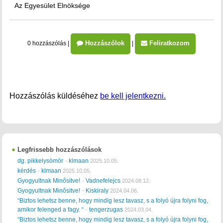
Az Egyesület Elnöksége
Hozzászólok
Feliratkozom
0 hozzászólás
|
|
Hozzászólás küldéséhez
be kell jelentkezni.
Legfrissebb hozzászólások
dg. pikkelysömör
klmaan
-
2025.10.05.
kérdés
klmaan
-
2025.10.05.
Gyogyultnak Minősitve!
Vadnefelejcs
-
2024.08.12.
Gyogyultnak Minősitve!
Kiskiraly
-
2024.04.06.
“Biztos lehetsz benne, hogy mindig lesz tavasz, s a folyó újra folyni fog,
amikor felenged a fagy. “
tengerzugas
-
2024.03.04.
“Biztos lehetsz benne, hogy mindig lesz tavasz, s a folyó újra folyni fog,