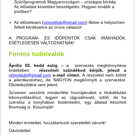
Szűrőprogramok Magyarországon – országos körkép
Az előadást követően beszélgetés: Hogyan tovább a
jövőben?
Az előzetesen (
vimorklub@gmail.com
) illetve a helyszínen
feltett kérdésekre az orvos válaszol
A PROGRAM- ÉS IDŐPONTOK CSAK IRÁNYADÓK,
ESETLEGESEN VÁLTOZHATNAK!
Fontos tudnivalók
Április 02. kedd estig –
a szervezés megkönnyítése
érdekében -
részvételi szándékod kérjük, jelezd a
vimorklub@gmail.com
e-mail címen.
A részvétel nem kötött
a jelentkezéshez
,
de NAGYON megkönnyíti a szervezést.
Elköteleződést sem jelent.
Szívesen veszünk mindenféle hozzájárulást a klubdélután
lebonyolításához, legyen az rágcsálnivaló, üdítő, de ha
szeretsz a konyhában tüsténkedni, egy általad készített
finomság is. Köszönjük!
Minden érintettet, hozzátartozót szeretettel várunk!
Üdvözlettel: