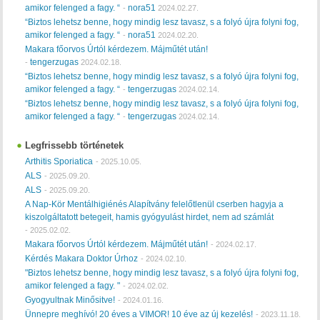
amikor felenged a fagy. “
nora51
-
2024.02.27.
“Biztos lehetsz benne, hogy mindig lesz tavasz, s a folyó újra folyni fog,
amikor felenged a fagy. “
nora51
-
2024.02.20.
Makara főorvos Úrtól kérdezem. Májműtét után!
tengerzugas
-
2024.02.18.
“Biztos lehetsz benne, hogy mindig lesz tavasz, s a folyó újra folyni fog,
amikor felenged a fagy. “
tengerzugas
-
2024.02.14.
“Biztos lehetsz benne, hogy mindig lesz tavasz, s a folyó újra folyni fog,
amikor felenged a fagy. “
tengerzugas
-
2024.02.14.
Legfrissebb történetek
Arthitis Sporiatica
-
2025.10.05.
ALS
-
2025.09.20.
ALS
-
2025.09.20.
A Nap-Kör Mentálhigiénés Alapítvány felelőtlenül cserben hagyja a
kiszolgáltatott betegeit, hamis gyógyulást hirdet, nem ad számlát
-
2025.02.02.
Makara főorvos Úrtól kérdezem. Májműtét után!
-
2024.02.17.
Kérdés Makara Doktor Úrhoz
-
2024.02.10.
"Biztos lehetsz benne, hogy mindig lesz tavasz, s a folyó újra folyni fog,
amikor felenged a fagy. "
-
2024.02.02.
Gyogyultnak Minősitve!
-
2024.01.16.
Ünnepre meghívó! 20 éves a VIMOR! 10 éve az új kezelés!
-
2023.11.18.