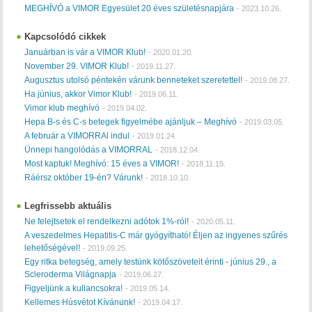
MEGHÍVÓ a VIMOR Egyesület 20 éves születésnapjára
-
2023.10.26.
Kapcsolódó cikkek
Januárban is vár a VIMOR Klub!
-
2020.01.20.
November 29. VIMOR Klub!
-
2019.11.27.
Augusztus utolsó péntekén várunk benneteket szeretettel!
-
2019.08.27.
Ha június, akkor Vimor Klub!
-
2019.06.11.
Vimor klub meghívó
-
2019.04.02.
Hepa B-s és C-s betegek figyelmébe ajánljuk – Meghívó
-
2019.03.05.
A február a VIMORRAl indul
-
2019.01.24.
Ünnepi hangolódás a VIMORRAL
-
2018.12.04.
Most kaptuk! Meghívó: 15 éves a VIMOR!
-
2018.11.15.
Ráérsz október 19-én? Várunk!
-
2018.10.10.
Legfrissebb aktuális
Ne felejtsetek el rendelkezni adótok 1%-ról!
-
2020.05.11.
A veszedelmes Hepatitis-C már gyógyítható! Éljen az ingyenes szűrés
lehetőségével!
-
2019.09.25.
Egy ritka betegség, amely testünk kötőszöveteit érinti - június 29., a
Scleroderma Világnapja
-
2019.06.27.
Figyeljünk a kullancsokra!
-
2019.05.14.
Kellemes Húsvétot Kívánunk!
-
2019.04.17.