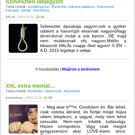
Szilveszteri lábjegyzet
Téma címkék:
anyádhogyvan
Borderline
bulivana padláson
Depresszió
Fülzúgás
lúdtalp
Skizofrénia
EN-ek
2015.01.02.
22:24
Szilveszter éjszakája vagyon,sok a gyökér
odakint a havon!(jól elvannak nagyon)Nagy
dirrel-durral mulat a sok barom…DE majd
nem mulatoznak ohj nagyon,Midőn a
kibaszott HALÁL csapja őket agyon! © ÉN –
A.D. 2015 legeleje s veleje
0 hozzászólás
|
Megírom a történetem
XXL extra mentál…
Téma címkék:
Borderline
Depresszió
Skizofrénia
borderlany
2014.12.18.
11:39
– Meg akar b***ni. Gondolom én. Bár lehet,
csak ostoba ábránd, és fürtjei mögé bújva
vélem leleplezni, a vágyat, mely nem lehet
szexuális. Nem-nem. Inkább tudásvágy.
Hiszen omnipotens. Vagy csak megint
gyógyszerezni akar. LOVE-ésem sincs.