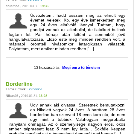
crucified
2019.03.30.
19:36
Üdvözletem, hadd osszam meg az elmúlt egy
évemet Veletek. Kb. egy éve ismerkedtem meg
egy 24 éves elbűvölő lánnyal. Tudtam, hogy
gondjai vannak az alkohollal, de fiatalkori bulinak
fogtam fel. Pár hónap után feltűnt a semmiből jövő
hangulatváltozása. Előző este még minden rendben volt, a
másnapi örömteli hívásomkor letargikusan válaszolt.
Folytattam, mert amikor minden rendben […]
13 hozzászólás
|
Megírom a történetem
Borderline
Téma címkék:
Borderline
Nikus95
2019.01.31.
13:28
Üdv annak aki olvassa! Szeretnek bemutatkozni
en Nikolett vagyok 24 éves. A barátom 28 éves
borderline ban szenved 18 eves kora ota, de nem
ugy mint a tobbiek. Valahogyan megprobalta
iranyitani önmagát. Az ő szemelyisege nagyon erős, okos
ember talpraesett igaz ő nem igy latja… Sokféle keppen
probalta legyőzni ezt a betegséget önmagát ami benne […]