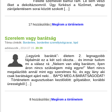
Fekete szemeivel bámul rám. Le sem veszi
őket a dekoltázsomról. Úgy fürkészi a fűzőmet, ahogy
zárójelentésem sorai között szokott […]
17 hozzászólás
|
Megírom a történetem
Szerelem vagy barátság
Téma címkék:
Borderline
borderline személyiségzavar
bpd
adidaszdk
2014.07.15.
20:39
„Legyünk barátok”- életem 2. legnagyobb
fájdalmát ez a két szó okozta… és immár tudom
mi a válasz rá: „Nekem van elég barátom, ilyen
áron nincs szükségem még egyre!” Mert nincs
megalázóbb annál mint egy szerelmes fiú, és egy lány aki
csak barátságot ajánl neki… BA**D MEG A BARÁTSÁGODAT!
Történetem augusztusban kezdődött: gólyatábor, korábbi
ürességből […]
8 hozzászólás
|
Megírom a történetem