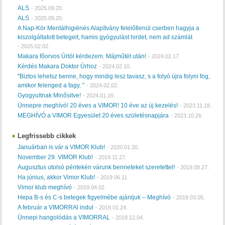
ALS
-
2025.09.20.
ALS
-
2025.09.20.
A Nap-Kör Mentálhigiénés Alapítvány felelőtlenül cserben hagyja a
kiszolgáltatott betegeit, hamis gyógyulást hirdet, nem ad számlát
-
2025.02.02.
Makara főorvos Úrtól kérdezem. Májműtét után!
-
2024.02.17.
Kérdés Makara Doktor Úrhoz
-
2024.02.10.
"Biztos lehetsz benne, hogy mindig lesz tavasz, s a folyó újra folyni fog,
amikor felenged a fagy. "
-
2024.02.02.
Gyogyultnak Minősitve!
-
2024.01.16.
Ünnepre meghívó! 20 éves a VIMOR! 10 éve az új kezelés!
-
2023.11.18.
MEGHÍVÓ a VIMOR Egyesület 20 éves születésnapjára
-
2023.10.26.
Legfrissebb cikkek
Januárban is vár a VIMOR Klub!
-
2020.01.20.
November 29. VIMOR Klub!
-
2019.11.27.
Augusztus utolsó péntekén várunk benneteket szeretettel!
-
2019.08.27.
Ha június, akkor Vimor Klub!
-
2019.06.11.
Vimor klub meghívó
-
2019.04.02.
Hepa B-s és C-s betegek figyelmébe ajánljuk – Meghívó
-
2019.03.05.
A február a VIMORRAl indul
-
2019.01.24.
Ünnepi hangolódás a VIMORRAL
-
2018.12.04.