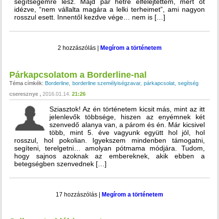
segítségemre lesz. Majd pár hétre elfelejtettem, mert őt
idézve, “nem vállalta magára a lelki terheimet”, ami nagyon
rosszul esett. Innentől kezdve vége… nem is […]
2 hozzászólás
|
Megírom a történetem
Párkapcsolatom a Borderline-nal
Téma címkék:
Borderline
borderline személyiségzavar
párkapcsolat
segítség
cseresznye
2016.01.14.
21:26
Sziasztok! Az én történetem kicsit más, mint az itt
jelenlevők többsége, hiszen az enyémnek két
szenvedő alanya van, a párom és én. Már kicsivel
több, mint 5. éve vagyunk együtt hol jól, hol
rosszul, hol pokolian. Igyekszem mindenben támogatni,
segíteni, terelgetni… amolyan pótmama módjára. Tudom,
hogy sajnos azoknak az embereknek, akik ebben a
betegségben szenvednek […]
17 hozzászólás
|
Megírom a történetem