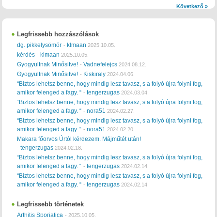
Következő »
Legfrissebb hozzászólások
dg. pikkelysömör
klmaan
-
2025.10.05.
kérdés
klmaan
-
2025.10.05.
Gyogyultnak Minősitve!
Vadnefelejcs
-
2024.08.12.
Gyogyultnak Minősitve!
Kiskiraly
-
2024.04.06.
“Biztos lehetsz benne, hogy mindig lesz tavasz, s a folyó újra folyni fog,
amikor felenged a fagy. “
tengerzugas
-
2024.03.04.
“Biztos lehetsz benne, hogy mindig lesz tavasz, s a folyó újra folyni fog,
amikor felenged a fagy. “
nora51
-
2024.02.27.
“Biztos lehetsz benne, hogy mindig lesz tavasz, s a folyó újra folyni fog,
amikor felenged a fagy. “
nora51
-
2024.02.20.
Makara főorvos Úrtól kérdezem. Májműtét után!
tengerzugas
-
2024.02.18.
“Biztos lehetsz benne, hogy mindig lesz tavasz, s a folyó újra folyni fog,
amikor felenged a fagy. “
tengerzugas
-
2024.02.14.
“Biztos lehetsz benne, hogy mindig lesz tavasz, s a folyó újra folyni fog,
amikor felenged a fagy. “
tengerzugas
-
2024.02.14.
Legfrissebb történetek
Arthitis Sporiatica
-
2025.10.05.