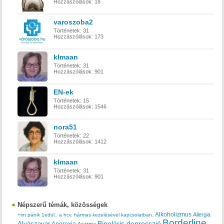
Hozzászólások:
18
varoszoba2
Történetek:
31
Hozzászólások:
173
klmaan
Történetek:
31
Hozzászólások:
901
EN-ek
Történetek:
15
Hozzászólások:
1546
nora51
Történetek:
22
Hozzászólások:
1412
klmaan
Történetek:
31
Hozzászólások:
901
Népszerű témák, közösségek
Alkoholizmus
Allergia
+int pánik
1edül..
a hcv. hármas kezelésével kapcsolatban.
Borderline
Bipoláris depresszió
Alvászavar
Anorexia