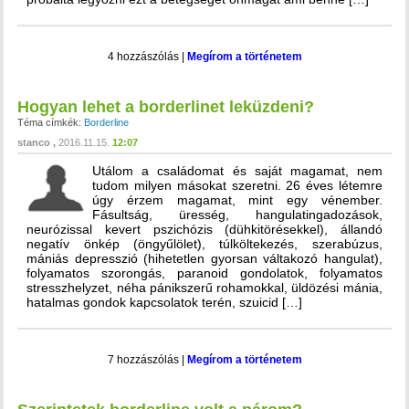
4 hozzászólás
|
Megírom a történetem
Hogyan lehet a borderlinet leküzdeni?
Téma címkék:
Borderline
stanco
2016.11.15.
12:07
Utálom a családomat és saját magamat, nem
tudom milyen másokat szeretni. 26 éves létemre
úgy érzem magamat, mint egy vénember.
Fásultság, üresség, hangulatingadozások,
neurózissal kevert pszichózis (dühkitörésekkel), állandó
negatív önkép (öngyűlölet), túlköltekezés, szerabúzus,
mániás depresszió (hihetetlen gyorsan váltakozó hangulat),
folyamatos szorongás, paranoid gondolatok, folyamatos
stresszhelyzet, néha pánikszerű rohamokkal, üldözési mánia,
hatalmas gondok kapcsolatok terén, szuicid […]
7 hozzászólás
|
Megírom a történetem