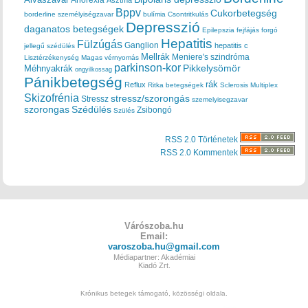
Asztma
Bppv
Cukorbetegség
borderline személyiségzavar
bulímia
Csontritkulás
Depresszió
daganatos betegségek
Epilepszia
fejfájás
forgó
Hepatitis
Fülzúgás
Ganglion
hepatitis c
jellegű szédülés
Mellrák
Meniere's szindróma
Lisztérzékenység
Magas vérnyomás
parkinson-kor
Méhnyakrák
Pikkelysömör
ongyilkossag
Pánikbetegség
rák
Reflux
Ritka betegségek
Sclerosis Multiplex
Skizofrénia
stressz/szorongás
Stressz
szemelyisegzavar
szorongas
Szédülés
Zsibongó
Szülés
RSS 2.0 Történetek
RSS 2.0 Kommentek
Várószoba.hu
Email:
varoszoba.hu@gmail.com
Médiapartner: Akadémiai
Kiadó Zrt.
Krónikus betegek támogató, közösségi oldala.