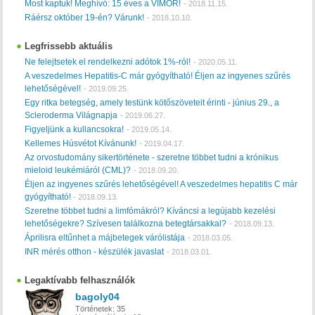
Most kaptuk! Meghívó: 15 éves a VIMOR!
-
2018.11.15.
Ráérsz október 19-én? Várunk!
-
2018.10.10.
Legfrissebb aktuális
Ne felejtsetek el rendelkezni adótok 1%-ról!
-
2020.05.11.
A veszedelmes Hepatitis-C már gyógyítható! Éljen az ingyenes szűrés
lehetőségével!
-
2019.09.25.
Egy ritka betegség, amely testünk kötőszöveteit érinti - június 29., a
Scleroderma Világnapja
-
2019.06.27.
Figyeljünk a kullancsokra!
-
2019.05.14.
Kellemes Húsvétot Kívánunk!
-
2019.04.17.
Az orvostudomány sikertörténete - szeretne többet tudni a krónikus
mieloid leukémiáról (CML)?
-
2018.09.20.
Éljen az ingyenes szűrés lehetőségével! A veszedelmes hepatitis C már
gyógyítható!
-
2018.09.13.
Szeretne többet tudni a limfómákról? Kíváncsi a legújabb kezelési
lehetőségekre? Szívesen találkozna betegtársakkal?
-
2018.09.13.
Áprilisra eltűnhet a májbetegek várólistája
-
2018.03.05.
INR mérés otthon - készülék javaslat
-
2018.03.01.
Legaktívabb felhasználók
bagoly04
Történetek:
35