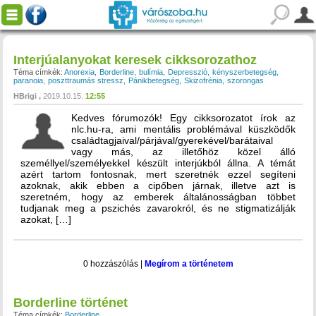
Interjúalanyokat keresek cikksorozathoz
Téma címkék:
Anorexia
Borderline
bulímia
Depresszió
kényszerbetegség
paranoia
poszttraumás stressz
Pánikbetegség
Skizofrénia
szorongas
HBrigi
2019.10.15.
12:55
Kedves fórumozók! Egy cikksorozatot írok az
nlc.hu-ra, ami mentális problémával küszködők
családtagjaival/párjával/gyerekével/barátaival
vagy más, az illetőhöz közel álló
személlyel/személyekkel készült interjúkból állna. A témát
azért tartom fontosnak, mert szeretnék ezzel segíteni
azoknak, akik ebben a cipőben járnak, illetve azt is
szeretném, hogy az emberek általánosságban többet
tudjanak meg a pszichés zavarokról, és ne stigmatizálják
azokat, […]
0 hozzászólás
|
Megírom a történetem
Borderline történet
Téma címkék:
Borderline