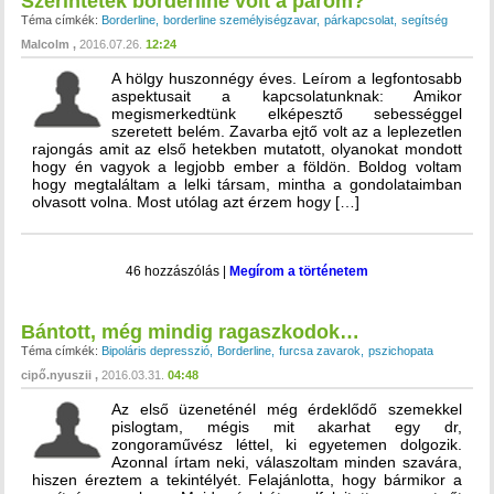
Szerintetek borderline volt a párom?
Téma címkék:
Borderline
borderline személyiségzavar
párkapcsolat
segítség
Malcolm
2016.07.26.
12:24
A hölgy huszonnégy éves. Leírom a legfontosabb
aspektusait a kapcsolatunknak: Amikor
megismerkedtünk elképesztő sebességgel
szeretett belém. Zavarba ejtő volt az a leplezetlen
rajongás amit az első hetekben mutatott, olyanokat mondott
hogy én vagyok a legjobb ember a földön. Boldog voltam
hogy megtaláltam a lelki társam, mintha a gondolataimban
olvasott volna. Most utólag azt érzem hogy […]
46 hozzászólás
|
Megírom a történetem
Bántott, még mindig ragaszkodok…
Téma címkék:
Bipoláris depresszió
Borderline
furcsa zavarok
pszichopata
cipő.nyuszii
2016.03.31.
04:48
Az első üzeneténél még érdeklődő szemekkel
pislogtam, mégis mit akarhat egy dr,
zongoraművész léttel, ki egyetemen dolgozik.
Azonnal írtam neki, válaszoltam minden szavára,
hiszen éreztem a tekintélyét. Felajánlotta, hogy bármikor a