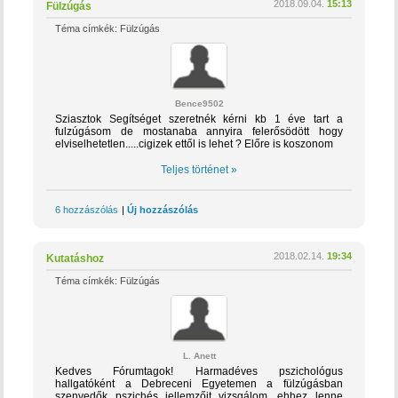
2018.09.04.
15:13
Fülzúgás
Téma címkék:
Fülzúgás
Bence9502
Sziasztok Segítséget szeretnék kérni kb 1 éve tart a
fulzúgásom de mostanaba annyira felerősödött hogy
elviselhetetlen.....cigizek ettől is lehet ? Előre is koszonom
Teljes történet »
6 hozzászólás
|
Új hozzászólás
2018.02.14.
19:34
Kutatáshoz
Téma címkék:
Fülzúgás
L. Anett
Kedves Fórumtagok! Harmadéves pszichológus
hallgatóként a Debreceni Egyetemen a fülzúgásban
szenvedők pszichés jellemzőit vizsgálom, ehhez lenne