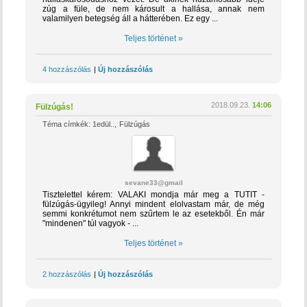
zúg a füle, de nem károsult a hallása, annak nem
valamilyen betegség áll a hátterében. Ez egy ...
Teljes történet »
4 hozzászólás
|
Új hozzászólás
2018.09.23.
14:06
Fülzúgás!
Téma címkék:
1edül..
Fülzúgás
sevane33@gmail.com
Tisztelettel kérem: VALAKI mondja már meg a TUTIT -
fülzúgás-ügyileg! Annyi mindent elolvastam már, de még
semmi konkrétumot nem szűrtem le az esetekből. Én már
"mindenen" túl vagyok - ...
Teljes történet »
2 hozzászólás
|
Új hozzászólás