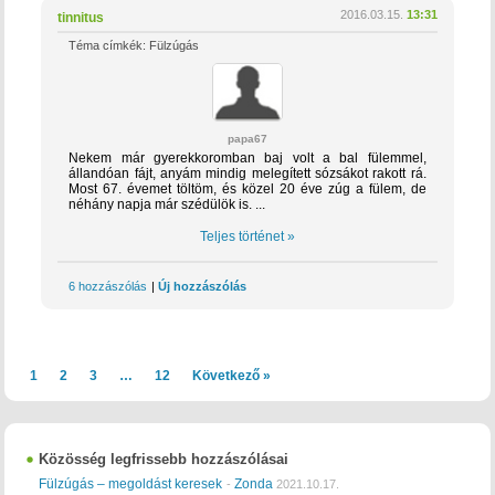
2016.03.15.
13:31
tinnitus
Téma címkék:
Fülzúgás
papa67
Nekem már gyerekkoromban baj volt a bal fülemmel,
állandóan fájt, anyám mindig melegített sózsákot rakott rá.
Most 67. évemet töltöm, és közel 20 éve zúg a fülem, de
néhány napja már szédülök is. ...
Teljes történet »
6 hozzászólás
|
Új hozzászólás
1
2
3
…
12
Következő »
Közösség legfrissebb hozzászólásai
Fülzúgás – megoldást keresek
Zonda
-
2021.10.17.