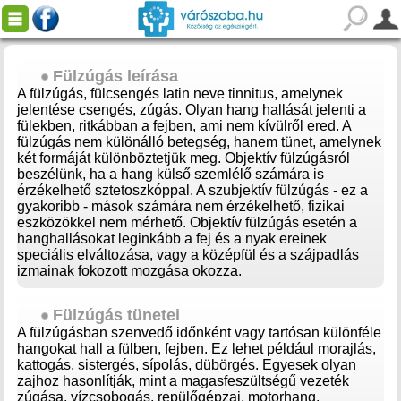
Fülzúgás leírása
A fülzúgás, fülcsengés latin neve tinnitus, amelynek
jelentése csengés, zúgás. Olyan hang hallását jelenti a
fülekben, ritkábban a fejben, ami nem kívülről ered. A
fülzúgás nem különálló betegség, hanem tünet, amelynek
két formáját különböztetjük meg. Objektív fülzúgásról
beszélünk, ha a hang külső szemlélő számára is
érzékelhető sztetoszkóppal. A szubjektív fülzúgás - ez a
gyakoribb - mások számára nem érzékelhető, fizikai
eszközökkel nem mérhető. Objektív fülzúgás esetén a
hanghallásokat leginkább a fej és a nyak ereinek
speciális elváltozása, vagy a középfül és a szájpadlás
izmainak fokozott mozgása okozza.
Fülzúgás tünetei
A fülzúgásban szenvedő időnként vagy tartósan különféle
hangokat hall a fülben, fejben. Ez lehet például morajlás,
kattogás, sistergés, sípolás, dübörgés. Egyesek olyan
zajhoz hasonlítják, mint a magasfeszültségű vezeték
zúgása, vízcsobogás, repülőgépzaj, motorhang.