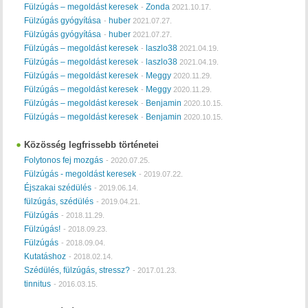
Fülzúgás – megoldást keresek
Zonda
-
2021.10.17.
Fülzúgás gyógyítása
huber
-
2021.07.27.
Fülzúgás gyógyítása
huber
-
2021.07.27.
Fülzúgás – megoldást keresek
laszlo38
-
2021.04.19.
Fülzúgás – megoldást keresek
laszlo38
-
2021.04.19.
Fülzúgás – megoldást keresek
Meggy
-
2020.11.29.
Fülzúgás – megoldást keresek
Meggy
-
2020.11.29.
Fülzúgás – megoldást keresek
Benjamin
-
2020.10.15.
Fülzúgás – megoldást keresek
Benjamin
-
2020.10.15.
Közösség legfrissebb történetei
Folytonos fej mozgás
-
2020.07.25.
Fülzúgás - megoldást keresek
-
2019.07.22.
Éjszakai szédülés
-
2019.06.14.
fülzúgás, szédülés
-
2019.04.21.
Fülzúgás
-
2018.11.29.
Fülzúgás!
-
2018.09.23.
Fülzúgás
-
2018.09.04.
Kutatáshoz
-
2018.02.14.
Szédülés, fülzúgás, stressz?
-
2017.01.23.
tinnitus
-
2016.03.15.