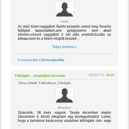
Cseik
Az első tünet nagyjából Április közepén jelent meg.Tenziós
fejfájást tapasztaltam,ami gyógyszerre sem akart
elmúlni,viszont nagyjából 2 hét után enyhült.Ezután az
állkapcsom és a fülem mögött kezdett ...
Teljes történet »
5 hozzászólás
|
Új hozzászólás
2019.07.22.
16:24
Fülzúgás – megoldást keresek
Téma címkék:
Fülkürthurut
Fülzúgás
Benjamin
Sziasztok, 38 éves vagyok. Tavaly december elején
(december 4. körül) elkaptam egy torokgyulladást. Lehet,
hogy a belvárosi karácsonyi vásárban köhögtek rám, vagy
...