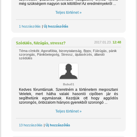
még szükségem nagyon sok kitöltőre! Az eredményekről ...
Teljes történet »
1 hozzászólás
|
Új hozzászólás
2017.01.23.
12:48
Szédülés, fülzúgás, stressz?
Téma címkék:
Agorafóbia
bizonytalanság
Bppv
Fülzúgás
pánik
szorongás
Pánikbetegség
Stressz
ájulásérzés
állandó
szédülés
Bubu01
Kedves fórumtársak. Szeretném a történetem megosztani
Veletek, mert hátha valaki hasonló cipőben jár és
segíthetünk egymásnak. Kezdjük ott hogy aggódós
szorongós, önbizalom hiányos gyerekből szorongó ...
Teljes történet »
13 hozzászólás
|
Új hozzászólás