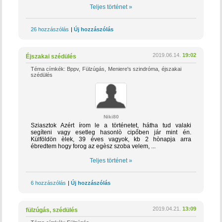
Teljes történet »
26 hozzászólás
|
Új hozzászólás
2019.06.14.
19:02
Éjszakai szédülés
Téma címkék:
Bppv
Fülzúgás
Meniere's szindróma
éjszakai
szédülés
Niki80
Sziasztok Azért írom le a történetet, hátha tud valaki
segíteni vagy esetleg hasonlò cipőben jár mint én.
Külföldön èlek, 39 éves vagyok, kb 2 hònapja arra
ébredtem hogy forog az egèsz szoba velem, ...
Teljes történet »
6 hozzászólás
|
Új hozzászólás
2019.04.21.
13:09
fülzúgás, szédülés