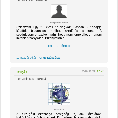
Téma címkék:
Fülzúgás
nicpiermarino
Sziasztok! Egy 21 éves nő vagyok. Lassan 5 hónapja
küzdök fülzúgással, amihez szédülés is társul. A
szédülésemről azt kell tudni, hogy nem forgójellegű hanem
inkább bizonytalan. Bizonytalan a ...
Teljes történet »
12 hozzászólás
|
Új hozzászólás
2018.11.29.
20:44
Fülzúgás
Téma címkék:
Fülzúgás
Dorotea
A fülzúgást okozhatja betegség is, ami általában
halláskárosodáshoz vezet. De akinek huzamosabb ideje