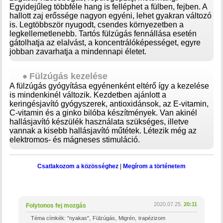
Egyidejűleg többféle hang is felléphet a fülben, fejben. A
hallott zaj erőssége nagyon egyéni, lehet gyakran változó
is. Legtöbbször nyugodt, csendes környezetben a
legkellemetlenebb. Tartós fülzúgás fennállása esetén
gátolhatja az elalvást, a koncentrálóképességet, egyre
jobban zavarhatja a mindennapi életet.
Fülzúgás kezelése
A fülzúgás gyógyítása egyénenként eltérő így a kezelése
is mindenkinél változik. Kezdetben ajánlott a
keringésjavító gyógyszerek, antioxidánsok, az E-vitamin,
C-vitamin és a ginko bilóba készítmények. Van akinél
hallásjavító készülék használata szükséges, illetve
vannak a kisebb hallásjavító műtétek. Létezik még az
elektromos- és mágneses stimuláció.
Csatlakozom a közösséghez
|
Megírom a történetem
2020.07.25.
20:11
Folytonos fej mozgás
Téma címkék:
"nyakas"
Fülzúgás
Migrén
trapézizom