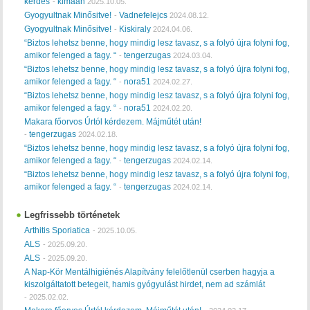
kérdés
klmaan
-
2025.10.05.
Gyogyultnak Minősitve!
Vadnefelejcs
-
2024.08.12.
Gyogyultnak Minősitve!
Kiskiraly
-
2024.04.06.
“Biztos lehetsz benne, hogy mindig lesz tavasz, s a folyó újra folyni fog,
amikor felenged a fagy. “
tengerzugas
-
2024.03.04.
“Biztos lehetsz benne, hogy mindig lesz tavasz, s a folyó újra folyni fog,
amikor felenged a fagy. “
nora51
-
2024.02.27.
“Biztos lehetsz benne, hogy mindig lesz tavasz, s a folyó újra folyni fog,
amikor felenged a fagy. “
nora51
-
2024.02.20.
Makara főorvos Úrtól kérdezem. Májműtét után!
tengerzugas
-
2024.02.18.
“Biztos lehetsz benne, hogy mindig lesz tavasz, s a folyó újra folyni fog,
amikor felenged a fagy. “
tengerzugas
-
2024.02.14.
“Biztos lehetsz benne, hogy mindig lesz tavasz, s a folyó újra folyni fog,
amikor felenged a fagy. “
tengerzugas
-
2024.02.14.
Legfrissebb történetek
Arthitis Sporiatica
-
2025.10.05.
ALS
-
2025.09.20.
ALS
-
2025.09.20.
A Nap-Kör Mentálhigiénés Alapítvány felelőtlenül cserben hagyja a
kiszolgáltatott betegeit, hamis gyógyulást hirdet, nem ad számlát
-
2025.02.02.