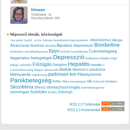
klmaan
Történetek:
31
Hozzászólások:
901
Népszerű témák, közösségek
Alkoholizmus
Allergia
+int pánik
1edül..
a hcv. hármas kezelésével kapcsolatban.
Borderline
Bipoláris depresszió
Alvászavar
Anorexia
Asztma
Bppv
Cukorbetegség
borderline személyiségzavar
bulímia
Csontritkulás
Depresszió
daganatos betegségek
Epilepszia
fejfájás
forgó
Hepatitis
Fülzúgás
Ganglion
hepatitis c
jellegű szédülés
Mellrák
Meniere's szindróma
Lisztérzékenység
Magas vérnyomás
parkinson-kor
Méhnyakrák
Pikkelysömör
ongyilkossag
Pánikbetegség
rák
Reflux
Ritka betegségek
Sclerosis Multiplex
Skizofrénia
stressz/szorongás
Stressz
szemelyisegzavar
szorongas
Szédülés
Zsibongó
Szülés
RSS 2.0 Történetek
RSS 2.0 Kommentek