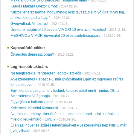
Makara főorvos Úrtól kérdezem. Májműtét után!
-
2024.02.17.
Kérdés Makara Doktor Úrhoz
-
2024.02.10.
"Biztos lehetsz benne, hogy mindig lesz tavasz, s a folyó újra folyni fog,
amikor felenged a fagy. "
-
2024.02.02.
Gyogyultnak Minősitve!
-
2024.01.16.
Ünnepre meghívó! 20 éves a VIMOR! 10 éve az új kezelés!
-
2023.11.18.
MEGHÍVÓ a VIMOR Egyesület 20 éves születésnapjára
-
2023.10.26.
Kapcsolódó cikkek
Önsegítés depresszióban?
-
2016.06.21.
Legfrissebb aktuális
Ne felejtsetek el rendelkezni adótok 1%-ról!
-
2020.05.11.
A veszedelmes Hepatitis-C már gyógyítható! Éljen az ingyenes szűrés
lehetőségével!
-
2019.09.25.
Egy ritka betegség, amely testünk kötőszöveteit érinti - június 29., a
Scleroderma Világnapja
-
2019.06.27.
Figyeljünk a kullancsokra!
-
2019.05.14.
Kellemes Húsvétot Kívánunk!
-
2019.04.17.
Az orvostudomány sikertörténete - szeretne többet tudni a krónikus
mieloid leukémiáról (CML)?
-
2018.09.20.
Éljen az ingyenes szűrés lehetőségével! A veszedelmes hepatitis C már
gyógyítható!
-
2018.09.13.