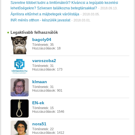
Szeretne többet tudni a limfómákról? Kíváncsi a legújabb kezelési
lehetőségekre? Szívesen találkozna betegtársakkal?
-
2018.09.13.
Áprilisra eltűnhet a májbetegek várólistája
-
2018.03.05.
INR mérés otthon - készülék javaslat
-
2018.03.01.
Legaktívabb felhasználók
bagoly04
Történetek:
35
Hozzászólások:
18
varoszoba2
Történetek:
31
Hozzászólások:
173
klmaan
Történetek:
31
Hozzászólások:
901
EN-ek
Történetek:
15
Hozzászólások:
1546
nora51
Történetek:
22
Hozzászólások:
1412