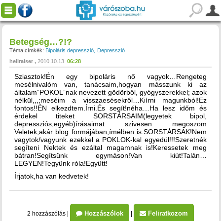
Betegség…?!?
Téma címkék:
Bipoláris depresszió
Depresszió
hellraiser
2010.10.13.
06:28
Sziasztok!Én egy bipoláris nő vagyok…Rengeteg
mesélnivalóm van, tanácsaim,hogyan másszunk ki az
általam”POKOL”nak nevezett gödörből, gyógyszerekkel; azok
nélkül,,,;meséim a visszaesésekről…Kiírni magunkból!Ez
fontos!!ÉN elkezdtem.Írni.És segít!néha…Ha lesz időm és
érdekel titeket SORSTÁRSAIM(legyetek bipol,
depressziós,egyéb)írásaimat szivesen megoszom
Veletek,akár blog formájában,ímélben is.SORSTÁRSAK!Nem
vagytok/vagyunk ezekkel a POKLOK-kal egyedül!!!Szeretnék
segíteni Nektek és ezáltal magamnak is!Keressetek meg
bátran!Segítsünk egymáson!Van kiút!Talán…
LEGYEN!Tegyünk róla!Együtt!
Írjatok,ha van kedvetek!
Hozzászólok
Feliratkozom
2 hozzászólás
|
|