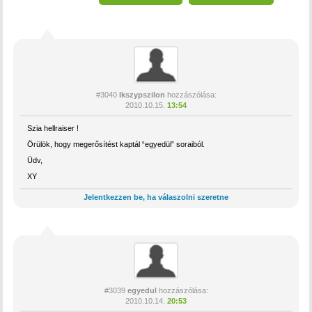
#3040
Ikszypszilon
hozzászólása:
2010.10.15.
13:54
Szia hellraiser !
Örülök, hogy megerősítést kaptál “egyedül” soraiból.
Üdv,
XY
Jelentkezzen be, ha válaszolni szeretne
#3039
egyedul
hozzászólása:
2010.10.14.
20:53