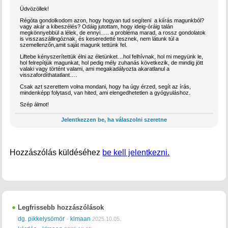
Üdvözöllek!
Régóta gondolkodom azon, hogy hogyan tud segíteni a kiírás magunkból?
vagy akár a kibeszélés? Odáig jutottam, hogy ideig-óráig talán
megkönnyebbül a lélek, de ennyi….. a probléma marad, a rossz gondolatok
is visszaszállingóznak, és keseredetté tesznek, nem látunk túl a
szemellenzőn,amit saját magunk tettünk fel.
Liftebe kényszerítettük élni az életünket…hol felhívnak, hol mi megyünk le,
hol felrepítjük magunkat, hol pedig mély zuhanás következik, de mindig jött
valaki vagy történt valami, ami megakadályozta akaratlanul a
visszafordíthatatlant….
Csak azt szerettem volna mondani, hogy ha úgy érzed, segít az írás,
mindenképp folytasd, van hited, ami elengedhetetlen a gyógyuláshoz.
Szép álmot!
Jelentkezzen be, ha válaszolni szeretne
Hozzászólás küldéséhez
be kell jelentkezni.
Legfrissebb hozzászólások
dg. pikkelysömör
klmaan
-
2025.10.05.