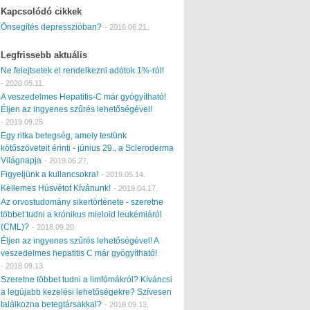
Kapcsolódó cikkek
Önsegítés depresszióban?
-
2016.06.21.
Legfrissebb aktuális
Ne felejtsetek el rendelkezni adótok 1%-ról!
-
2020.05.11.
A veszedelmes Hepatitis-C már gyógyítható!
Éljen az ingyenes szűrés lehetőségével!
-
2019.09.25.
Egy ritka betegség, amely testünk
kötőszöveteit érinti - június 29., a Scleroderma
Világnapja
-
2019.06.27.
Figyeljünk a kullancsokra!
-
2019.05.14.
Kellemes Húsvétot Kívánunk!
-
2019.04.17.
Az orvostudomány sikertörténete - szeretne
többet tudni a krónikus mieloid leukémiáról
(CML)?
-
2018.09.20.
Éljen az ingyenes szűrés lehetőségével! A
veszedelmes hepatitis C már gyógyítható!
-
2018.09.13.
Szeretne többet tudni a limfómákról? Kíváncsi
a legújabb kezelési lehetőségekre? Szívesen
találkozna betegtársakkal?
-
2018.09.13.