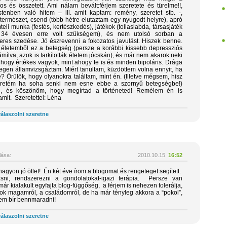
os és összetett. Ami nálam bevált:férjem szeretete és türelme!!,
tenben való hitem – ill. amit kaptam: remény, szeretet stb. -,
természet, csend (több hétre elutaztam egy nyugodt helyre), apró
teli munka (festés, kertészkedés), játékok (tollaslabda, társasjáték
 34 évesen erre volt szükségem), és nem utolsó sorban a
res szedése. Jó észrevenni a fokozatos javulást. Hiszek benne.
z életemből ez a betegség (persze a korábbi kissebb depressziós
ítva, azok is tarkították életem jócskán), és már nem akarok neki
 hogy értékes vagyok, mint ahogy te is és minden bipoláris. Drága
tegen államvizsgáztam. Miért tanultam, küzdöttem volna ennyit, ha
e? Örülök, hogy olyanokra találtam, mint én. (Illetve mégsem, hisz
retém ha soha senki nem esne ebbe a szornyű betegségbe!)
, és köszönöm, hogy megírtad a történeted! Remélem én is
mit. Szeretettel: Léna
álaszolni szeretne
ása:
2010.10.15.
16:52
nagyon jó ötlet! Én két éve írom a blogomat és rengeteget segített.
asni, rendszerezni a gondolatokat-igazi terápia. Persze van
már kialakult egyfajta blog-függőség, a férjem is nehezen tolerálja,
lok magamról, a családomról, de ha már tényleg akkora a “pokol”,
em bír bennmaradni!
álaszolni szeretne