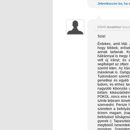
Jelentkezzen be, ha v
#3045
lenafeher
hozzá
Szia!
Érdekes, amit írtál
hogy többek, erős
annak tartanak. K
hátránnyal is megy.
vett új irányt, és
segítséget az ottani
szerint Isten. Az í
másoknak is. Gyógys
Tudomásom szerint:
genetikai és egyéb 
tudom, és ehhez ta
nagyobb kiborulás 
bírtam kikászálódn
POKOL..nincs erre k
szinte teljesen tün
szenvedni. Persze 
szeretem a befolyás
érzem magam. (napi
befolyásol túlságo
gyerek:-). Tapaszta
megfelelő ismerete
mondom. Szerintem