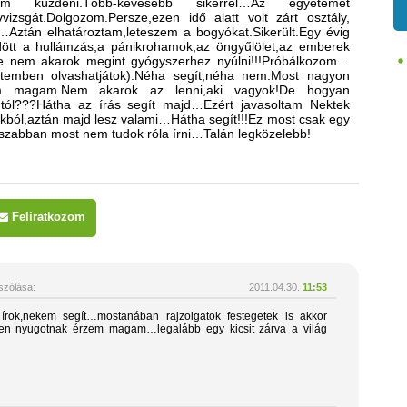
 küzdeni.Több-kevesebb sikerrel…Az egyetemet
izsgát.Dolgozom.Persze,ezen idő alatt volt zárt osztály,
Aztán elhatároztam,leteszem a bogyókat.Sikerült.Egy évig
ött a hullámzás,a pánikrohamok,az öngyűlölet,az emberek
…De nem akarok megint gyógyszerhez nyúlni!!!Próbálkozom…
etemben olvashatjátok).Néha segít,néha nem.Most nagyon
m magam.Nem akarok az lenni,aki vagyok!De hogyan
tól???Hátha az írás segít majd…Ezért javasoltam Nektek
nkból,aztán majd lesz valami…Hátha segít!!!Ez most csak egy
osszabban most nem tudok róla írni…Talán legközelebb!
Feliratkozom
zólása:
2011.04.30.
11:53
rok,nekem segít…mostanában rajzolgatok festegetek is akkor
en nyugotnak érzem magam…legalább egy kicsit zárva a világ