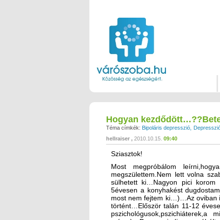
Hogyan kezdődött…??Bete
Téma címkék:
Bipoláris depresszió
Depresszi
hellraiser
2010.10.15.
09:40
Sziasztok!
Most megpróbálom leírni,hogy
megszülettem.Nem lett volna sza
sülhetett ki…Nagyon pici korom
5évesen a konyhakést dugdostam 
most nem fejtem ki…)…Az oviban is 
történt…Először talán 11-12 éves
pszichológusok,pszichiáterek,a m