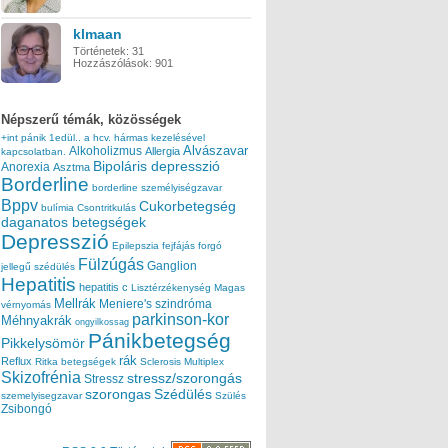
klmaan
Történetek:
31
Hozzászólások:
901
Népszerű témák, közösségek
+int pánik
1edül..
a hcv. hármas kezelésével
Alvászavar
Alkoholizmus
Allergia
kapcsolatban.
Bipoláris depresszió
Anorexia
Asztma
Borderline
borderline személyiségzavar
Bppv
Cukorbetegség
bulímia
Csontritkulás
daganatos betegségek
Depresszió
Epilepszia
fejfájás
forgó
Fülzúgás
Ganglion
jellegű szédülés
Hepatitis
hepatitis c
Lisztérzékenység
Magas
Mellrák
Meniere's szindróma
vérnyomás
parkinson-kor
Méhnyakrák
ongyilkossag
Pánikbetegség
Pikkelysömör
rák
Reflux
Ritka betegségek
Sclerosis Multiplex
Skizofrénia
stressz/szorongás
Stressz
szorongas
Szédülés
szemelyisegzavar
Szülés
Zsibongó