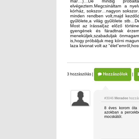
már…)…De mindig próbáltam
elvégeztem.Megcsináltam a nyelvv
kórház, sokszor…nagyon sokszor…
minden rendben volt,majd kezdőd
gyűlölete,a világ gyűlölete stb
Most az írással(az előző történ
gyengének és fáradtnak érze
meneküljek,szabaduljak önmagam
is,hogy próbáljuk meg kiírni magu
laza kivonat volt az “élet”emről,h
Hozzászólok
3 hozzászólás
|
|
#3046
Meradee
hozzás
8 éves korom óta í
azokban a percekb
mocskától.