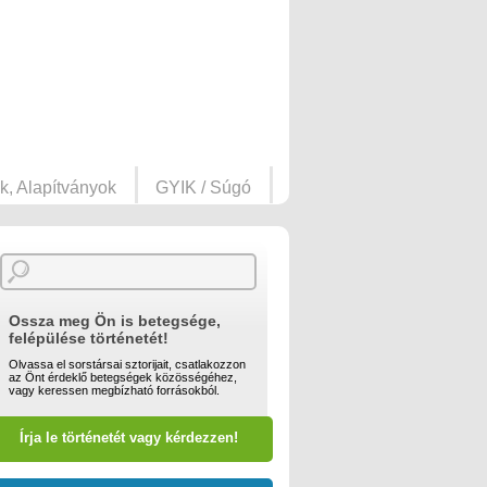
k, Alapítványok
GYIK / Súgó
Ossza meg Ön is betegsége,
felépülése történetét!
Olvassa el sorstársai sztorijait, csatlakozzon
az Önt érdeklő betegségek közösségéhez,
vagy keressen megbízható forrásokból.
Írja le történetét vagy kérdezzen!