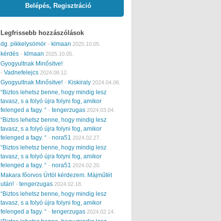
Belépés, Regisztráció
Legfrissebb hozzászólások
dg. pikkelysömör
klmaan
-
2025.10.05.
kérdés
klmaan
-
2025.10.05.
Gyogyultnak Minősitve!
Vadnefelejcs
-
2024.08.12.
Gyogyultnak Minősitve!
Kiskiraly
-
2024.04.06.
“Biztos lehetsz benne, hogy mindig lesz
tavasz, s a folyó újra folyni fog, amikor
felenged a fagy. “
tengerzugas
-
2024.03.04.
“Biztos lehetsz benne, hogy mindig lesz
tavasz, s a folyó újra folyni fog, amikor
felenged a fagy. “
nora51
-
2024.02.27.
“Biztos lehetsz benne, hogy mindig lesz
tavasz, s a folyó újra folyni fog, amikor
felenged a fagy. “
nora51
-
2024.02.20.
Makara főorvos Úrtól kérdezem. Májműtét
után!
tengerzugas
-
2024.02.18.
“Biztos lehetsz benne, hogy mindig lesz
tavasz, s a folyó újra folyni fog, amikor
felenged a fagy. “
tengerzugas
-
2024.02.14.