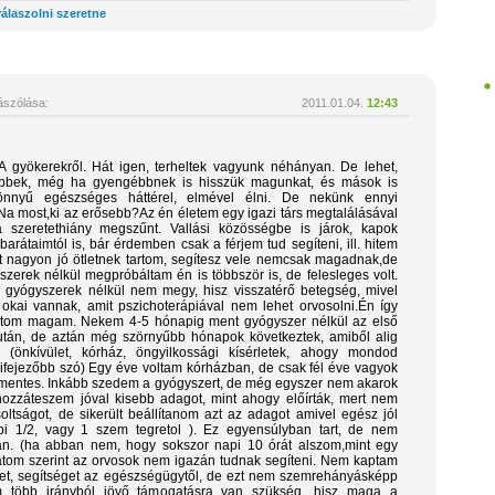
álaszolni szeretne
szólása:
2011.01.04.
12:43
. A gyökerekről. Hát igen, terheltek vagyunk néhányan. De lehet,
ebbek, még ha gyengébbnek is hisszük magunkat, és mások is
önnyű egészséges háttérel, elmével élni. De nekünk ennyi
 Na most,ki az erősebb?Az én életem egy igazi társ megtalálásával
 a szeretethiány megszűnt. Vallási közösségbe is járok, kapok
 barátaimtól is, bár érdemben csak a férjem tud segíteni, ill. hitem
rást nagyon jó ötletnek tartom, segítesz vele nemcsak magadnak,de
zerek nélkül megpróbáltam én is többször is, de felesleges volt.
 gyógyszerek nélkül nem megy, hisz visszatérő betegség, mivel
okai vannak, amit pszichoterápiával nem lehet orvosolni.Én így
rtom magam. Nekem 4-5 hónapig ment gyógyszer nélkül az első
után, de aztán még szörnyűbb hónapok következtek, amiből alig
i (önkívület, kórház, öngyilkossági kísérletek, ahogy mondod
ifejezőbb szó) Egy éve voltam kórházban, de csak fél éve vagyok
etmentes. Inkább szedem a gyógyszert, de még egyszer nem akarok
hozzáteszem jóval kisebb adagot, mint ahogy előírták, mert nem
oltságot, de sikerült beállítanom azt az adagot amivel egész jól
 1/2, vagy 1 szem tegretol ). Ez egyensúlyban tart, de nem
san. (ha abban nem, hogy sokszor napi 10 órát alszom,mint egy
latom szerint az orvosok nem igazán tudnak segíteni. Nem kaptam
ket, segítséget az egészségügytől, de ezt nem szemrehányásképp
 több irányból jövő támogatásra van szükség, hisz maga a