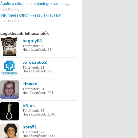
Áprilisra eltűnhet a májbetegek várólistája
-
2018.03.05.
INR mérés otthon - készülék javaslat
-
2018.03.01.
Legaktívabb felhasználók
bagoly04
Történetek:
35
Hozzászólások:
18
varoszoba2
Történetek:
31
Hozzászólások:
173
klmaan
Történetek:
31
Hozzászólások:
901
EN-ek
Történetek:
15
Hozzászólások:
1546
nora51
Történetek:
22
Hozzászólások:
1412