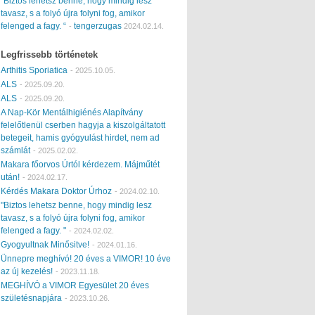
“Biztos lehetsz benne, hogy mindig lesz
tavasz, s a folyó újra folyni fog, amikor
felenged a fagy. “
tengerzugas
-
2024.02.14.
Legfrissebb történetek
Arthitis Sporiatica
-
2025.10.05.
ALS
-
2025.09.20.
ALS
-
2025.09.20.
A Nap-Kör Mentálhigiénés Alapítvány
felelőtlenül cserben hagyja a kiszolgáltatott
betegeit, hamis gyógyulást hirdet, nem ad
számlát
-
2025.02.02.
Makara főorvos Úrtól kérdezem. Májműtét
után!
-
2024.02.17.
Kérdés Makara Doktor Úrhoz
-
2024.02.10.
"Biztos lehetsz benne, hogy mindig lesz
tavasz, s a folyó újra folyni fog, amikor
felenged a fagy. "
-
2024.02.02.
Gyogyultnak Minősitve!
-
2024.01.16.
Ünnepre meghívó! 20 éves a VIMOR! 10 éve
az új kezelés!
-
2023.11.18.
MEGHÍVÓ a VIMOR Egyesület 20 éves
születésnapjára
-
2023.10.26.