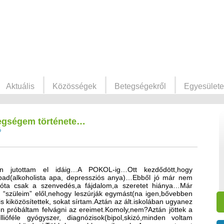
Aktuális
Közösségek
Betegségekről
Egyesülete
gségem története…
ó
an jutottam el idáig…A POKOL-ig…Ott kezdődött,hogy
bad(alkoholista apa, depressziós anya)…Ebből jó már nem
 óta csak a szenvedés,a fájdalom,a szeretet hiánya…Már
“szüleim” elől,nehogy leszúrják egymást(na igen,bővebben
kiközösítettek, sokat sírtam.Aztán az ált.iskolában ugyanez
en próbáltam felvágni az ereimet.Komoly,nem?Aztán jöttek a
illióféle gyógyszer, diagnózisok(bipol,skizó,minden voltam