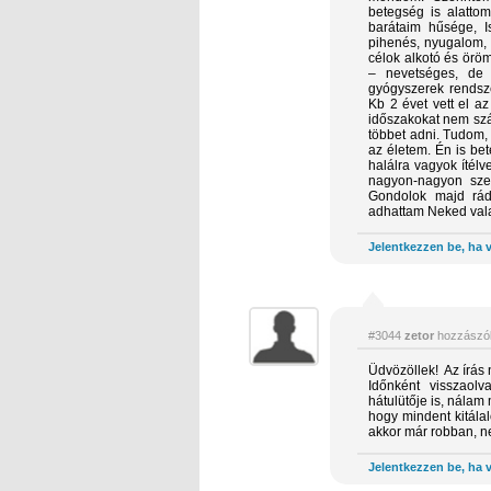
betegség is alattom
barátaim hűsége, Is
pihenés, nyugalom, 
célok alkotó és öröm
– nevetséges, de
gyógyszerek rendsze
Kb 2 évet vett el a
időszakokat nem szám
többet adni. Tudom,
az életem. Én is be
halálra vagyok ítélv
nagyon-nagyon sze
Gondolok majd rád
adhattam Neked vala
Jelentkezzen be, ha v
#3044
zetor
hozzászól
Üdvözöllek! Az írás 
Időnként visszaolv
hátulütője is, nálam 
hogy mindent kitála
akkor már robban, n
Jelentkezzen be, ha v