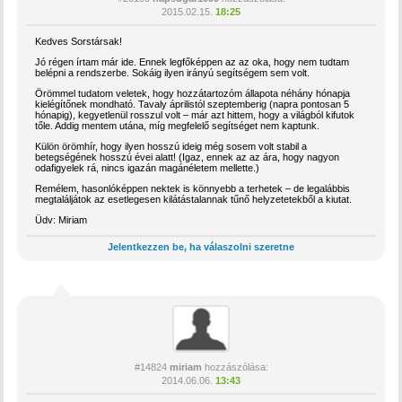
2015.02.15.
18:25
Kedves Sorstársak!
Jó régen írtam már ide. Ennek legfőképpen az az oka, hogy nem tudtam
belépni a rendszerbe. Sokáig ilyen irányú segítségem sem volt.
Örömmel tudatom veletek, hogy hozzátartozóm állapota néhány hónapja
kielégítőnek mondható. Tavaly áprilistól szeptemberig (napra pontosan 5
hónapig), kegyetlenül rosszul volt – már azt hittem, hogy a világból kifutok
tőle. Addig mentem utána, míg megfelelő segítséget nem kaptunk.
Külön örömhír, hogy ilyen hosszú ideig még sosem volt stabil a
betegségének hosszú évei alatt! (Igaz, ennek az az ára, hogy nagyon
odafigyelek rá, nincs igazán magánéletem mellette.)
Remélem, hasonlóképpen nektek is könnyebb a terhetek – de legalábbis
megtaláljátok az esetlegesen kilátástalannak tűnő helyzetetekből a kiutat.
Üdv: Miriam
Jelentkezzen be, ha válaszolni szeretne
#14824
miriam
hozzászólása:
2014.06.06.
13:43