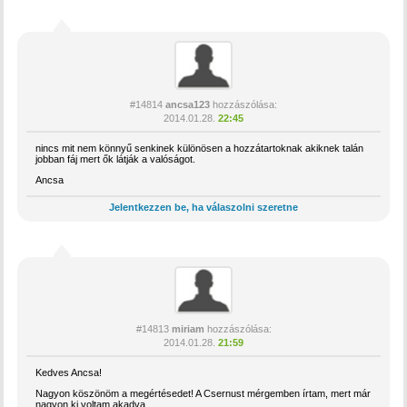
#14814
ancsa123
hozzászólása:
2014.01.28.
22:45
nincs mit nem könnyű senkinek különösen a hozzátartoknak akiknek talán
jobban fáj mert ők látják a valóságot.
Ancsa
Jelentkezzen be, ha válaszolni szeretne
#14813
miriam
hozzászólása:
2014.01.28.
21:59
Kedves Ancsa!
Nagyon köszönöm a megértésedet! A Csernust mérgemben írtam, mert már
nagyon ki voltam akadva.