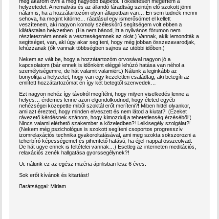
meg akarom óvni a még nagyobb bajoktól. Tökéletesen megértem a
helyzetedet. A nemalvás és az állandó fáradtság szintén elő szokott jönni
nálam is, ha a hozzátartozóm olyan állapotban van… Én sem tudnék menni
sehova, ha megint kitörne… ráadásul egy ismerősömet el kellett
veszítenem, aki nagyon komoly széleskörű segítségem volt ebben a
kilátástalan helyzetben. (Ha nem bánod, itt a nyilvános fórumon nem
részletezném ennek a veszteségemnek az okát.) Vannak, akik lemondták a
segítséget, van, aki úgy akar segíteni, hogy még jobban összezavarodjak,
lehúzzanak (ők vannak többségben sajnos az utóbbi időben.)
Nekem az vált be, hogy a hozzátartozóm orvosával nagyon jó a
kapcsolatom (bár ennek is időnként eléggé lehúzó hatása van néhol a
személyiségemre, de hát valamit valamiért.) Nálunk a leginkább az
bonyolítja a helyzetet, hogy van egy kezeletlen családtag, aki betegíti az
említett hozzátartozómat én így két betegtől szenvedek…
Ezt nagyon nehéz így távolról megítélni, hogy milyen viselkedés lenne a
helyes… érdemes lenne azon elgondolkodnod, hogy életed egyéb
nehézségei közepette miből szoktál erőt meríteni?! Miben hittél olyankor,
ami azt érezted, hogy minden elveszett és nem látod a kiutat?! (Ezeket
rávezető kérdésnek szánom, hogy kimozdulj a tehetetlenség érzéséből!)
Nincs valami elérhető szakember a közeledben?! Lelkisegély szolgálat?!
(Nekem még pszichológus is szokott segíteni csoportos progresszív
izomrelaxációs technika gyakoroltatásával, ami meg szokta sokszorozni a
teherbíró képességemet és pihentető hatású, ha éjjel-nappal összeolvad.
De hát ugye ennek is feltételei vannak…) Esetleg az interneten meditációs,
relaxációs zenék hallgatása gyorssegélynek?!
Ui: nálunk ez az egész mizéria áprilisban lesz 6 éves.
Sok erőt kívánok és kitartást!
Barátsággal: Miriam