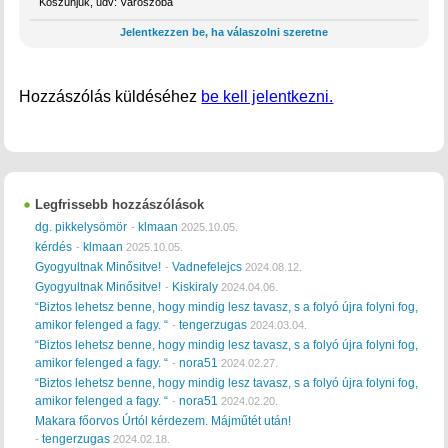
Köszünjük, üdv: Várószoba
Jelentkezzen be, ha válaszolni szeretne
Hozzászólás küldéséhez
be kell jelentkezni.
Legfrissebb hozzászólások
dg. pikkelysömör
klmaan
-
2025.10.05.
kérdés
klmaan
-
2025.10.05.
Gyogyultnak Minősitve!
Vadnefelejcs
-
2024.08.12.
Gyogyultnak Minősitve!
Kiskiraly
-
2024.04.06.
“Biztos lehetsz benne, hogy mindig lesz tavasz, s a folyó újra folyni fog,
amikor felenged a fagy. “
tengerzugas
-
2024.03.04.
“Biztos lehetsz benne, hogy mindig lesz tavasz, s a folyó újra folyni fog,
amikor felenged a fagy. “
nora51
-
2024.02.27.
“Biztos lehetsz benne, hogy mindig lesz tavasz, s a folyó újra folyni fog,
amikor felenged a fagy. “
nora51
-
2024.02.20.
Makara főorvos Úrtól kérdezem. Májműtét után!
tengerzugas
-
2024.02.18.