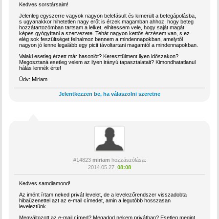
Kedves sorstársaim!
Jelenleg egyszerre vagyok nagyon belefásult és kimerült a betegápolásba,
s ugyanakkor hihetetlen nagy erőt is érzek magamban ahhoz, hogy beteg
hozzátartozómban tartsam a lelket, elhitessem vele, hogy saját magát
képes gyógyítani a szervezete. Tehát nagyon kettős érzésem van, s ez
elég sok feszültséget felhalmoz bennem a mindennapokban, amelytől
nagyon jó lenne legalább egy picit távoltartani magamtól a mindennapokban.
Valaki esetleg érzett már hasonlót? Keresztülment ilyen időszakon?
Megosztaná esetleg velem az ilyen irányú tapasztalatait? Kimondhatatlanul
hálás lennék érte!
Üdv: Miriam
Jelentkezzen be, ha válaszolni szeretne
#14823
miriam
hozzászólása:
2014.05.27.
08:08
Kedves samdiamond!
Az imént írtam neked privát levelet, de a levelezőrendszer visszadobta
hibaüzenettel azt az e-mail címedet, amin a legutóbb hosszasan
leveleztünk.
Megváltozott az e-mail címed? Megadod nekem privátban? Esetleg megint