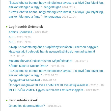
“Biztos lehetsz benne, hogy mindig lesz tavasz, s a folyó újra folyni fog,
amikor felenged a fagy. “
tengerzugas
-
2024.02.14.
“Biztos lehetsz benne, hogy mindig lesz tavasz, s a folyó újra folyni fog,
amikor felenged a fagy. “
tengerzugas
-
2024.02.14.
Legfrissebb történetek
Arthitis Sporiatica
-
2025.10.05.
ALS
-
2025.09.20.
ALS
-
2025.09.20.
A Nap-Kör Mentálhigiénés Alapítvány felelőtlenül cserben hagyja a
kiszolgáltatott betegeit, hamis gyógyulást hirdet, nem ad számlát
-
2025.02.02.
Makara főorvos Úrtól kérdezem. Májműtét után!
-
2024.02.17.
Kérdés Makara Doktor Úrhoz
-
2024.02.10.
"Biztos lehetsz benne, hogy mindig lesz tavasz, s a folyó újra folyni fog,
amikor felenged a fagy. "
-
2024.02.02.
Gyogyultnak Minősitve!
-
2024.01.16.
Ünnepre meghívó! 20 éves a VIMOR! 10 éve az új kezelés!
-
2023.11.18.
MEGHÍVÓ a VIMOR Egyesület 20 éves születésnapjára
-
2023.10.26.
Kapcsolódó cikkek
Önsegítés depresszióban?
-
2016.06.21.