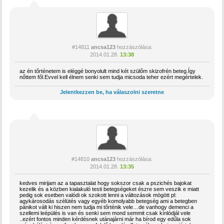
#14811
ancsa123
hozzászólása:
2014.01.28.
13:38
az én tőrténetem is eléggé bonyolult mind két szülőm skizofrén beteg.Így
nőttem fől.Evvel kell élnem senki sem tudja micsoda teher ezért megértelek.
Jelentkezzen be, ha válaszolni szeretne
#14810
ancsa123
hozzászólása:
2014.01.28.
13:35
kedves mirijam az a tapasztalat hogy sokszor csak a pszichés bajokat
kezelik és a közben kialakuló testi betegségeket észre sem veszik e miatt
pedig sok esetben valódi ok szokott lenni a változások mögött pl:
agykárosodás szélütés vagy egyéb komolyabb betegség ami a betegben
pánikot vált ki hiszen nem tudja mi tőrténik vele…de vanhogy demenci a
szellemi leépülés is van és senki sem mond semmit csak kínlódjál vele
..ezért fontos minden kérdésnek utánajárni már ha bírod egy edűla sok