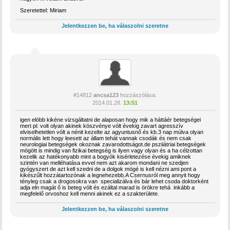
Szeretettel: Miriam
Jelentkezzen be, ha válaszolni szeretne
#14812
ancsa123
hozzászólása:
2014.01.28.
13:51
igen elöbb kikéne vizsgáltatni de alaposan hogy mik a háttáér betegségei
mert pl: volt olyan akinek köszvénye vólt évekig zavart agresszív
elviselhetetlen vólt a nénit kezelte az agyuntusnő és kb.3 nap múlva olyan
normális lett hogy leesett az állam tehát vannak csodák és nem csak
neurologiai betegségek okoznak zavarodottságot.de psziiátriai betegségek
mögött is mindig van fizikai betegség is ilyen vagy olyan és a ha célzottan
kezelik az hatékonyabb mint a bogyók kisérletezése évekig amiknek
szintén van melléhatása evvel nem azt akarom mondani ne szedjen
gyógyszert de azt kell szedni de a dolgok mögé is kell nézni ami pont a
kikészűlt hozzátartozónak a legnehezebb.A Csernusról meg annyit hogy
tényleg csak a drogosokra van specializálva és bár lehet csoda doktorként
adja eln magát ő is beteg vólt és ezáltal marad is örökre tehá inkább a
megfelelő orvoshoz kell menni akinek ez a szakterülete.
Jelentkezzen be, ha válaszolni szeretne