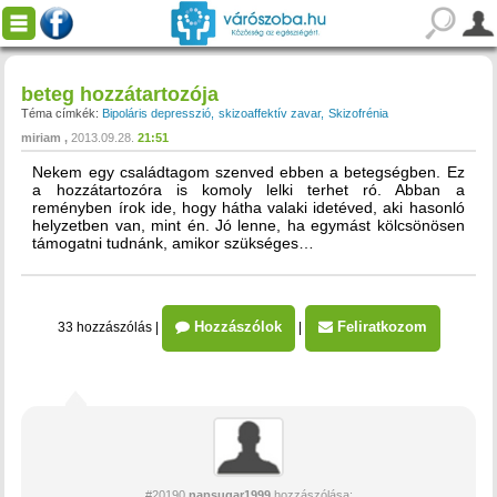
beteg hozzátartozója
Téma címkék:
Bipoláris depresszió
skizoaffektív zavar
Skizofrénia
miriam
2013.09.28.
21:51
Nekem egy családtagom szenved ebben a betegségben. Ez
a hozzátartozóra is komoly lelki terhet ró. Abban a
reményben írok ide, hogy hátha valaki idetéved, aki hasonló
helyzetben van, mint én. Jó lenne, ha egymást kölcsönösen
támogatni tudnánk, amikor szükséges…
Hozzászólok
Feliratkozom
33 hozzászólás
|
|
#20190
napsugar1999
hozzászólása: