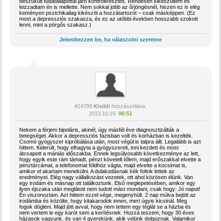
beszűkült tudatállapottal járó kontrollvesztés. Rendesen kikészültem és
leizzadtam én is mellette. Nem sokkal jobb az őrjöngésnél, hiszen ez is elég
keményen pszichikailag kikészíti a hozzátartozót – csak másképpen. (Ez
most a depressziós szakasza, és ez az utóbbi években hosszabb szokott
lenni, mint a pörgős szakasz.)
Jelentkezzen be, ha válaszolni szeretne
#14799
Kisildi
hozzászólása:
2013.10.19.
06:51
Nekem a férjem bipoláris, akinél, úgy másfél éve diagnosztizálták a
betegséget. Akkor a depressziós fázisban volt és korházban is kezelték.
Csomó gyógyszer kipróbálása után, most végül is talpra állt. Legalább is azt
hittem. Kiderült, hogy elhagyta a gyógyszereit, inni kezdett és most
átcsapott a mániás időszakba. Ennek legsúlyosabb következménye az lett,
hogy egyik este rám támadt, pénzt követelt tőlem, majd erőszakkal elvette a
pénztárcámat, a telefonomat földhöz vágta, majd elvette a kocsimat is,
amikor el akartam menekülni. A dulakodásnak kék foltok lettek az
eredményei. Elég nagy vállalkozást vezetek, ott ahol közösen élünk. Van
egy irodám és másnap ott találkoztunk. Első meglepetésében, amikor egy
ilyen éjszaka után meglátott nem tudott mást mondani, csak hogy: Jó napot!
Én viszonoztam. Azt hittem ezzel vége, megenyhült. 2 nap múlva bejött az
irodámba és közölte, hogy kitakarodok innen, mert úgyis kicsinál. Meg
fogok dögleni. Majd jött avval, hogy nem tettem egy téglát se a házba és
nem vertem le egy karót sem a kerítésnek. Hozzá teszem, hogy 30 éves
házasok vagyunk, és van 4 gyerekünk, akik velünk dolgoznak. Valamikor