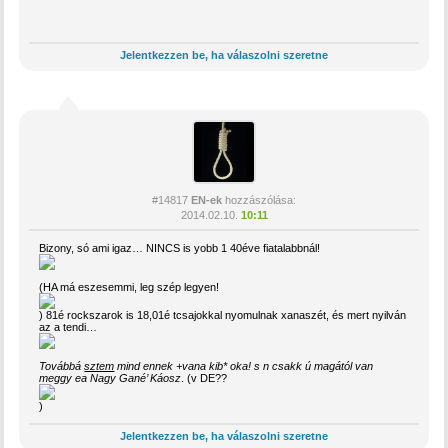
Jelentkezzen be, ha válaszolni szeretne
#14817
EN-ek
hozzászólása:
2014.02.10.
10:11
Bizony, só ami igaz… NINCS is yobb 1 40éve fiatalabbnál!
(HA má eszesemmi, leg szép legyen!
) 81é rockszarok is 18,01é tcsajokkal nyomulnak xanaszét, és mert nyilván
az a tendi…
Továbbá
sztem
mind ennek +vana kib* oka! s n csakk ú magától van
meggy ea Nagy Gané’ Káosz
. (v DE??
)
Jelentkezzen be, ha válaszolni szeretne