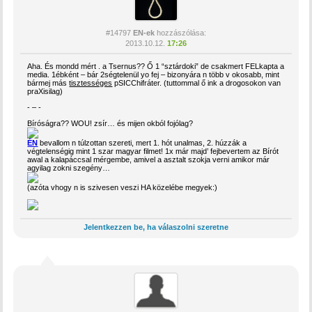
#14797
EN-ek
hozzászólása:
2013.10.12.
17:26
Aha. És mondd mért . a Tsernus?? Ő 1 “sztárdoki” de csakmert FELkapta a
media. 1ébként – bár 2ségtelenül yo fej – bizonyára n több v okosabb, mint
bármej más
tisztességes
pSICChifráter. (tuttommal ő ink a drogosokon van
praXisilag)
- – -
Bíróságra?? WOU! zsír… és mijen okból fojólag?
ÉN
bevallom n túlzottan szereti, mert 1. hót unalmas, 2. húzzák a
végtelenségig mint 1 szar magyar filmet! 1x már majd’ fejbevertem az Bírót
awal a kalapáccsal mérgembe, amivel a asztalt szokja verni amikor már
agyilag zokni szegény…
(azóta vhogy n is szivesen veszi HA közelébe megyek:)
Jelentkezzen be, ha válaszolni szeretne