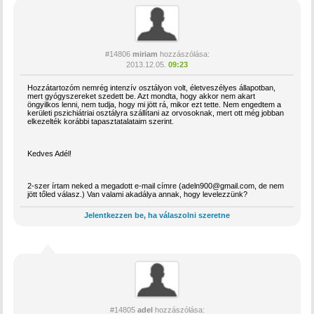
#14806
miriam
hozzászólása:
2013.12.05.
09:23
Hozzátartozóm nemrég intenzív osztályon volt, életveszélyes állapotban,
mert gyógyszereket szedett be. Azt mondta, hogy akkor nem akart
öngyilkos lenni, nem tudja, hogy mi jött rá, mikor ezt tette. Nem engedtem a
kerületi pszichiátriai osztályra szállítani az orvosoknak, mert ott még jobban
elkezelték korábbi tapasztatalataim szerint.
Kedves Adél!
2-szer írtam neked a megadott e-mail címre (adeln900@gmail.com, de nem
jött tőled válasz.) Van valami akadálya annak, hogy levelezzünk?
Jelentkezzen be, ha válaszolni szeretne
#14805
adel
hozzászólása: