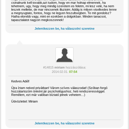
csinalnunk kell tovabb,azt tudom, hogy en mar holnap elmennek, ha
tehetnem, ugy, hogy meg mindig szeretem es feletm, mi lesz vele, ha nem
leszek mellette, de mar nincsenek illuzioim. Addig is milyen viselkedes lenne
a megnyugtato, fontos, hogy ne legyen feszultsegben. Te mit gondolsz?
Hatha elorebb vagy, mint en ezekben a dolgokban. Minden tanacsot,
tapasztalatot nagyon megkoszonnek!
Jelentkezzen be, ha válaszolni szeretne
#14815
miriam
hozzászólása:
2014.02.01.
07:54
Kedves Adél!
Újra írtam neked privátban! Várom szíves válaszodat! (Szóban forgó
hozzátartozóm önként jár pszichológushoz, heti rendszerességgel.
Remélem, ezt már valóban bíztató jelnek vehetem…)
Üdvözlettel: Miriam
Jelentkezzen be, ha válaszolni szeretne