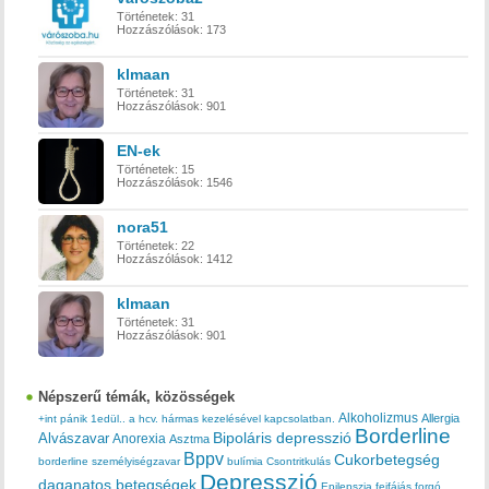
Történetek:
31
Hozzászólások:
173
klmaan
Történetek:
31
Hozzászólások:
901
EN-ek
Történetek:
15
Hozzászólások:
1546
nora51
Történetek:
22
Hozzászólások:
1412
klmaan
Történetek:
31
Hozzászólások:
901
Népszerű témák, közösségek
Alkoholizmus
Allergia
+int pánik
1edül..
a hcv. hármas kezelésével kapcsolatban.
Borderline
Bipoláris depresszió
Alvászavar
Anorexia
Asztma
Bppv
Cukorbetegség
borderline személyiségzavar
bulímia
Csontritkulás
Depresszió
daganatos betegségek
Epilepszia
fejfájás
forgó