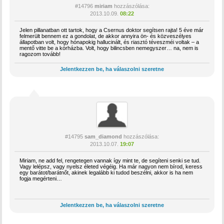
#14796
miriam
hozzászólása:
2013.10.09.
08:22
Jelen pillanatban ott tartok, hogy a Csernus doktor segítsen rajta! 5 éve már
felmerült bennem ez a gondolat, de akkor annyira ön- és közveszélyes
állapotban volt, hogy hónapokig hallucinált, és riasztó téveszméi voltak – a
mentő vitte be a kórházba. Volt, hogy bilincsben nemegyszer… na, nem is
ragozom tovább!
Jelentkezzen be, ha válaszolni szeretne
#14795
sam_diamond
hozzászólása:
2013.10.07.
19:07
Miriam, ne add fel, rengetegen vannak így mint te, de segíteni senki se tud.
Vagy lelépsz, vagy nyelsz életed végéig. Ha már nagyon nem bírod, keress
egy barátot/barátnőt, akinek legalább ki tudod beszélni, akkor is ha nem
fogja megérteni…
Jelentkezzen be, ha válaszolni szeretne