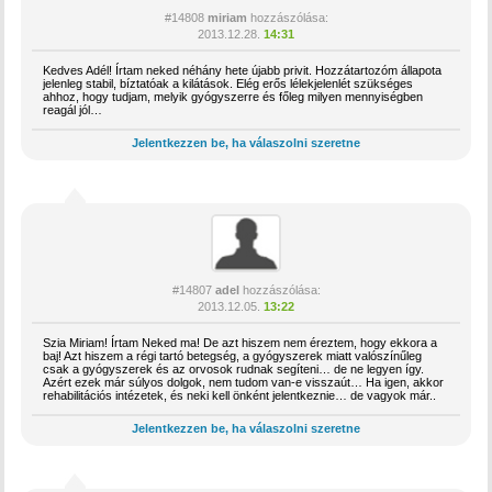
#14808
miriam
hozzászólása:
2013.12.28.
14:31
Kedves Adél! Írtam neked néhány hete újabb privit. Hozzátartozóm állapota
jelenleg stabil, bíztatóak a kilátások. Elég erős lélekjelenlét szükséges
ahhoz, hogy tudjam, melyik gyógyszerre és főleg milyen mennyiségben
reagál jól…
Jelentkezzen be, ha válaszolni szeretne
#14807
adel
hozzászólása:
2013.12.05.
13:22
Szia Miriam! Írtam Neked ma! De azt hiszem nem éreztem, hogy ekkora a
baj! Azt hiszem a régi tartó betegség, a gyógyszerek miatt valószínűleg
csak a gyógyszerek és az orvosok rudnak segíteni… de ne legyen így.
Azért ezek már súlyos dolgok, nem tudom van-e visszaút… Ha igen, akkor
rehabilitációs intézetek, és neki kell önként jelentkeznie… de vagyok már..
Jelentkezzen be, ha válaszolni szeretne