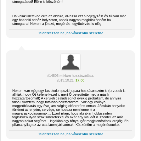
támogatásod! Előre is köszönöm!
Ha valaki idetéved erre az oldalra, olvassa ezt a bejegyzést és túl van már
egy hasonló nehéz helyzeten, annak nagyon megköszönném ha
támogatna! Nekem a jó szó, megértés, együttérzés is elég!
Jelentkezzen be, ha válaszolni szeretne
#14803
miriam
hozzászólása:
2013.10.21.
17:00
Nekem van még egy kezeletlen pszichopata hozzátartozóm is (orvosok is
állítják, hogy Őt kellene kezelni, mert Ő betegítette meg a másik
hozzátartozómat!) A kerületi családsegítőt évekig próbáltam, de annyira
falba ütköztem, hogy totálisan belefáradtam. Volt egy csúnya
megpróbáltatás egy éve, ami végleg eltántorított onnan. Jócskán bonyolult
történet az enyém, se vége, se hossza nem lenne itt a
magyarázkodásomnak… Ezért írtam, hogy aki akár hobbiszinten
foglalkozik ilyen szakismeretekkel és akár egy kis időt is szentel, az már
nagyon sokat segíthet – legalább egy fénysugár megjelenésének erejéig. Én
pillanatnyilag ez az utat látom járhatónak. Köszönöm a megértéseteket!
Jelentkezzen be, ha válaszolni szeretne