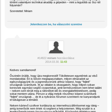
történt valamilyen technikai akadály a gépeden – mint a legutóbb az ősz-tél
folyamán?
Szeretettel: Miriam
Jelentkezzen be, ha válaszolni szeretne
#14822
miriam
hozzászólása:
2014.03.30.
11:43
Kedves samdiamond!
Őszintén örülök, hogy újra megkerestél! Tökéletesen egyetértek az első
mondatoddal. Én is bőven megtapasztaltam, milyen elmaradott az
egészségügyünk és a jogrendszerünk ahhoz képest, hogy “fejlett”
országnak számítunk. Itt az oldalon is olvasgatom, hogy milyen sokan
keresnek egymást segítő csoportokat, amit természetesen nem lehet találni
– nekem sem térült meg a ráfordított idő és energiabefektetésem, pedig
sokat mentem utána. Persze a világ melyik részéhez képest számítunk
“fejlett” országnak… de itt a nyilvános fórumon szerintem ne kanyarodjunk
el túlságosan a témától.
Nekem kártevő szoftver korlátozta az internethozzáférésemet egy ideig –
amíg ismerősök nem értek rá segíteni a helyzetemen. Még ezután is a
levelezőrendszerem össze-vissza működött. Közösségi oldalakra nem