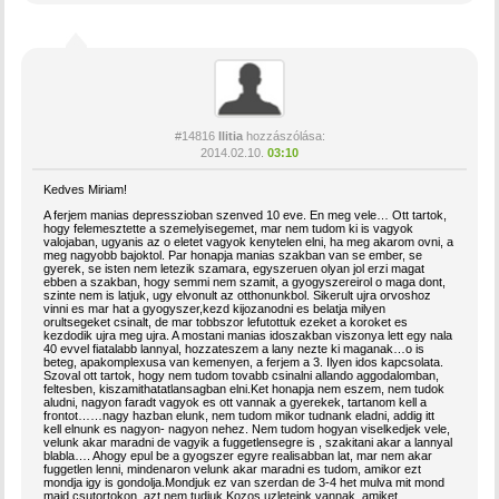
#14816
Ilitia
hozzászólása:
2014.02.10.
03:10
Kedves Miriam!
A ferjem manias depresszioban szenved 10 eve. En meg vele… Ott tartok,
hogy felemesztette a szemelyisegemet, mar nem tudom ki is vagyok
valojaban, ugyanis az o eletet vagyok kenytelen elni, ha meg akarom ovni, a
meg nagyobb bajoktol. Par honapja manias szakban van se ember, se
gyerek, se isten nem letezik szamara, egyszeruen olyan jol erzi magat
ebben a szakban, hogy semmi nem szamit, a gyogyszereirol o maga dont,
szinte nem is latjuk, ugy elvonult az otthonunkbol. Sikerult ujra orvoshoz
vinni es mar hat a gyogyszer,kezd kijozanodni es belatja milyen
orultsegeket csinalt, de mar tobbszor lefutottuk ezeket a koroket es
kezdodik ujra meg ujra. A mostani manias idoszakban viszonya lett egy nala
40 evvel fiatalabb lannyal, hozzateszem a lany nezte ki maganak…o is
beteg, apakomplexusa van kemenyen, a ferjem a 3. Ilyen idos kapcsolata.
Szoval ott tartok, hogy nem tudom tovabb csinalni allando aggodalomban,
feltesben, kiszamithatatlansagban elni.Ket honapja nem eszem, nem tudok
aludni, nagyon faradt vagyok es ott vannak a gyerekek, tartanom kell a
frontot……nagy hazban elunk, nem tudom mikor tudnank eladni, addig itt
kell elnunk es nagyon- nagyon nehez. Nem tudom hogyan viselkedjek vele,
velunk akar maradni de vagyik a fuggetlensegre is , szakitani akar a lannyal
blabla…. Ahogy epul be a gyogszer egyre realisabban lat, mar nem akar
fuggetlen lenni, mindenaron velunk akar maradni es tudom, amikor ezt
mondja igy is gondolja.Mondjuk ez van szerdan de 3-4 het mulva mit mond
majd csutortokon, azt nem tudjuk.Kozos uzleteink vannak, amiket