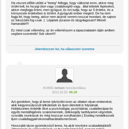
Ha viszont előbb-utóbb a “beteg” felfogja, hogy változtat ezen, akkor meg
örülni kell, és ha jogi úton vagy családsegítő vagy.. által tettetek lépéseket,
akkor megfogja érteni, mert gyógyul, és ezt tudja, hogy az ő érdeke, és a
környezete érdekében is történt. A gyógyuló ember megérti. De ha nem
fogja fel, hogy beteg, akkor nem akarok semmi rosszat mondani, de sajnos
ez fokozódni fog csak :( Lépjetek józanon és tárgyilagosan!! Minnél
hamarabb!!!!
Ez mind csak vélemény, az én véleményem a tapasztalataim útján amiben
segíteni szeretnék! Sok sikert!!!
Jelentkezzen be, ha válaszolni szeretne
#14801
miriam
hozzászólása:
2013.10.20.
06:26
Azt gondolom, hogy jó lenne üdvözölni ezen az oldalon olyan embereket,
akik kiegyensúlyozott lelkületűek és ilyen életvitelt is folytatnak.
Hobbiszinten érdeklik őket a pszichológiai, pszichiátriai, családterápiai és
egyéb mentálhigiénés szakismeretek, (lelkisegély tanfolyamot végzettek,
szociális munkások és még hosszan sorolhatnám.) Esetleg rendelkeznek
ilyen családtaggal/rokonnal/baráttal/ismerőssel.
Hosszabb távon gyümülcsöző lenne, ha akár kevéske szabadidejükből
áldoznának és válaszolnának az itt segítséget kérő, nagyon nehéz