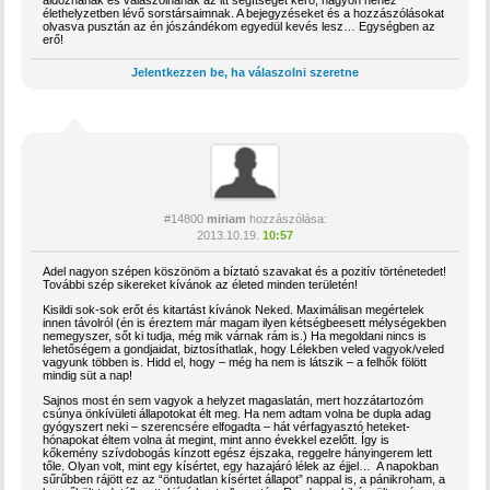
élethelyzetben lévő sorstársaimnak. A bejegyzéseket és a hozzászólásokat
olvasva pusztán az én jószándékom egyedül kevés lesz… Egységben az
erő!
Jelentkezzen be, ha válaszolni szeretne
#14800
miriam
hozzászólása:
2013.10.19.
10:57
Adel nagyon szépen köszönöm a bíztató szavakat és a pozitív történetedet!
További szép sikereket kívánok az életed minden területén!
Kisildi sok-sok erőt és kitartást kívánok Neked. Maximálisan megértelek
innen távolról (én is éreztem már magam ilyen kétségbeesett mélységekben
nemegyszer, sőt ki tudja, még mik várnak rám is.) Ha megoldani nincs is
lehetőségem a gondjaidat, biztosíthatlak, hogy Lélekben veled vagyok/veled
vagyunk többen is. Hidd el, hogy – még ha nem is látszik – a felhők fölött
mindig süt a nap!
Sajnos most én sem vagyok a helyzet magaslatán, mert hozzátartozóm
csúnya önkívületi állapotokat élt meg. Ha nem adtam volna be dupla adag
gyógyszert neki – szerencsére elfogadta – hát vérfagyasztó heteket-
hónapokat éltem volna át megint, mint anno évekkel ezelőtt. Így is
kőkemény szívdobogás kínzott egész éjszaka, reggelre hányingerem lett
tőle. Olyan volt, mint egy kísértet, egy hazajáró lélek az éjjel… A napokban
sűrűbben rájött ez az “öntudatlan kísértet állapot” nappal is, a pánikroham, a