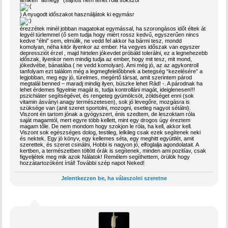
) A nyugodt időszakot használjátok ki egymásr
érezzétek minél jobban magatokat egymással, ha szorongásos időt éltek át
legyél türlemmel (ő sem tudja hogy miért rossz kedvű, egyszerűen nincs
kedve “élni” sem, elmúlik, ne vedd fel akkor ha bármi tesz, mondd
komolyan, néha kitör ilyenkor az ember. Ha vegyes időszak van egyszer
depressziót érzel , majd hirtelen jókevdet próbáld tolerálni, ez a legnehezebb
időszak, ilyenkor nem mindig tudja az ember, hogy mit tesz, mit mond,
jókedvébe, bánatába ( ne vedd komolyan). Ami még jó, az az agykontroll
tanfolyam ezt találom még a legmegfelelőbbnek a betegség “kezelésére” a
legjobban, meg egy jó, türelmes, megértő társat, amit szerintem párod
megtalál benned – maradj mindig ilyen, büszke lehet Rád! -. A párodnak ha
lehet érdemes figyelnie magát is, tudja kontrolláni magát, ideiglenesen!!!
pszichiáter segítségével, és rengeteg gyümölcsöt, zöldséget enni (sok
vitamin ásványi anagy természetesen), sok jó levegőre, mozgásra is
szüksége van (anit szeret sportolni, mozogni, esetleg nagyot sétálni).
Viszont én tartom jónak a gyógyszert, énis szedtem, de leszoktam róla
saját magamtól, mert egyre több kellett, mint egy drogos úgy éreztem
magam tőle. De nem mondom hogy szokjon le róla, ha kell, akkor kell.
Viszont sok egészséges dolog, testileg, lelkileg csak ezek segítenek neki
és nektek. Egy jó könyv, egy kellemes séta, egy meghitt együttlét, amit
szerettek, és szeret csinálni, Hobbi is nagyon jó, elfoglalja agondolatait. A
kertben, a természetben töltött órák is segítenek, minden ami pozitíav, csak
figyeljétek meg mik azok Nálatok! Remélem segíthettem, örülök hogy
hozzátartozóként írtál! További szép napot Neked!
Jelentkezzen be, ha válaszolni szeretne