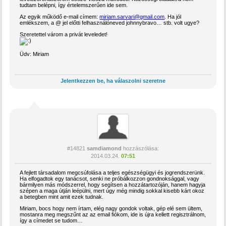
tudtam belépni, így értelemszerűen ide sem.
Az egyik működő e-mail címem:
miriam.sarvari@gmail.com
. Ha jól
emlékszem, a @ jel előtti felhasználóneved johnnybravo… stb. volt ugye?
Szeretettel várom a privát leveledet!
Üdv: Miriam
Jelentkezzen be, ha válaszolni szeretne
#14821
samdiamond
hozzászólása:
2014.03.24.
07:51
A fejlett társadalom megcsúfolása a teljes egészségügyi és jogrendszerünk.
Ha elfogadtok egy tanácsot, senki ne próbálkozzon gondnoksággal, vagy
bármilyen más módszerrel, hogy segítsen a hozzátartozóján, hanem hagyja
szépen a maga útján leépülni, mert úgy még mindig sokkal kisebb kárt okoz
a betegben mint amit ezek tudnak.
Miriam, bocs hogy nem írtam, elég nagy gondok voltak, gép elé sem ültem,
mostanra meg megszűnt az az email fiókom, ide is újra kellett regisztrálnom,
így a címedet se tudom…