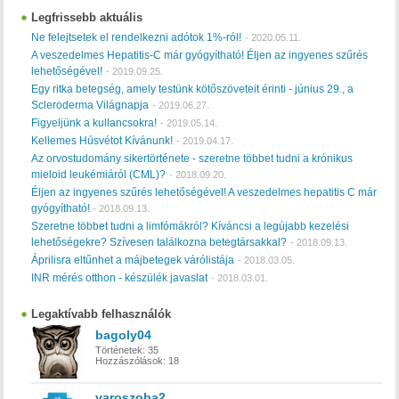
Legfrissebb aktuális
Ne felejtsetek el rendelkezni adótok 1%-ról!
-
2020.05.11.
A veszedelmes Hepatitis-C már gyógyítható! Éljen az ingyenes szűrés
lehetőségével!
-
2019.09.25.
Egy ritka betegség, amely testünk kötőszöveteit érinti - június 29., a
Scleroderma Világnapja
-
2019.06.27.
Figyeljünk a kullancsokra!
-
2019.05.14.
Kellemes Húsvétot Kívánunk!
-
2019.04.17.
Az orvostudomány sikertörténete - szeretne többet tudni a krónikus
mieloid leukémiáról (CML)?
-
2018.09.20.
Éljen az ingyenes szűrés lehetőségével! A veszedelmes hepatitis C már
gyógyítható!
-
2018.09.13.
Szeretne többet tudni a limfómákról? Kíváncsi a legújabb kezelési
lehetőségekre? Szívesen találkozna betegtársakkal?
-
2018.09.13.
Áprilisra eltűnhet a májbetegek várólistája
-
2018.03.05.
INR mérés otthon - készülék javaslat
-
2018.03.01.
Legaktívabb felhasználók
bagoly04
Történetek:
35
Hozzászólások:
18
varoszoba2