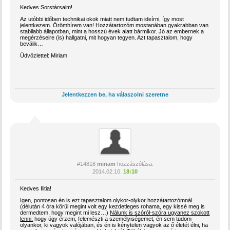
Kedves Sorstársaim!
Az utóbbi időben technikai okok miatt nem tudtam ideírni, így most
jelentkezem. Örömhírem van! Hozzátartozóm mostanában gyakrabban van
stabilabb állapotban, mint a hosszú évek alatt bármikor. Jó az embernek a
megérzéseire (is) hallgatni, mit hogyan tegyen. Azt tapasztalom, hogy
beválik…
Üdvözlettel: Miriam
Jelentkezzen be, ha válaszolni szeretne
#14818
miriam
hozzászólása:
2014.02.10.
18:10
Kedves Ilitia!
Igen, pontosan én is ezt tapasztalom olykor-olykor hozzátartozómnál
(délután 4 óra körül megint volt egy kezdetleges rohama, egy kissé meg is
dermedtem, hogy megint mi lesz…)
Nálunk is szóról-szóra ugyanez szokott
lenni:
hogy úgy érzem, felemészti a személyiségemet, én sem tudom
olyankor, ki vagyok valójában, és én is kénytelen vagyok az ő életét élni, ha