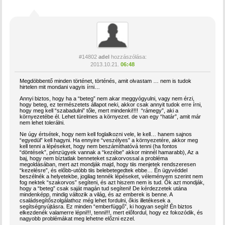
#14802
adel
hozzászólása:
2013.10.21.
06:48
Megdöbbentő minden történet, történés, amit olvastam … nem is tudok
hirtelen mit mondani vagyis írni…
Annyi biztos, hogy ha a “beteg” nem akar meggyógyulni, vagy nem érzi,
hogy beteg, ez természetets állapot neki, akkor csak annyit tudok erre írni,
hogy meg kell “szabadulni” tőle, mert mindenki!!!! “rámegy”, aki a
környezetébe él. Lehet türelmes a környezet. de van egy “határ”, amit már
nem lehet tolerálni.
Ne úgy értsétek, hogy nem kell foglalkozni vele, le kell… hanem sajnos
“egyedül” kell hagyni. Ha ennyire “veszélyes” a környezetére, akkor meg
kell tenni a lépéseket, hogy nem beszámíthatóvá tenni (ha fontos
“döntések”, pénzügyek vannak a “kezébe” akkor minnél hamarabb), Az a
baj, hogy nem bíztatlak benneteket szakorvossal a probléma
megoldásában, mert azt mondják majd, hogy tiis menjetek rendszeresen
“kezelésre”, és előbb-utóbb tiis belebetegedtek ebbe… Én ügyvéddel
beszélnék a helyetekbe, jogilag tennék lépéseket, véleményem szerint nem
fog nektek “szakorvos” segíteni, és azt hiszem nem is tud. Ők azt mondják,
hogy a “beteg” csak saját magán tud segíteni! De kérdezzetek utána
mindenképp, mindig változik a világ, és az emberek is benne. A
családsegítőszolgálathoz még lehet fordulni, őkis illetékesek a
segítségnyújtásra. Ez minden “emberfüggő”, ki hogyan segít! Én biztos
elkezdenék valamerre lépni!!!, tenni!!!, mert előfordul, hogy ez fokozódik, és
nagyobb problémákat meg lehetne előzni ezzel.