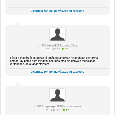
Jelentkezzen be, ha válaszolni szeretne
#14820
ancsa123
hozzászólása:
2014.03.23.
12:31
Főleg a megérzések adnak jó tanácsot ahogyan nincsen két egyforma
ember úgy beteg sem mindenkinek más más az igénye a megoldása
is.Nekem is ez a tapasztalatom .
Jelentkezzen be, ha válaszolni szeretne
#14819
napsugar1999
hozzászólása:
2014.03.23.
08:17