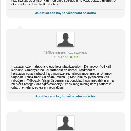
mászkálást és amikor kap megfelelő kezelés ill. te válaszokat a miértekre
akkor talán stabilizálodik a helyzet ..
Jelentkezzen be, ha válaszolni szeretne
#14809
miriam
hozzászólása:
2013.12.30.
07:43
Hozzátartozóm állapota jó egy hete stabilizálódott. De nagyon “ott kell
lennem”, keményen be kell tartanom az orvosi utasításokat,
hajszálpontosan adagolni a gyógyszereit, nehogy most meg a rohamok
törjenek ki rajta (már kezdődtek volna…) Már több év gyakorlata van
mögöttem. Többször felmerült bennem a gondolat, hogy megalakítsam a
mentális betegek önsegítő csoportját, csak még mindig nem jutottam el
oda… remélem, egyszer megvalósul.
Jelentkezzen be, ha válaszolni szeretne