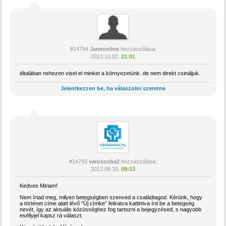
#14794
Janeonline
hozzászólása:
2013.10.02.
21:01
éltalában nehezen visel el minket a környezetünk. de nem direkt csináljuk.
Jelentkezzen be, ha válaszolni szeretne
#14793
varoszoba2
hozzászólása:
2013.09.30.
09:53
Kedves Miriam!
Nem írtad meg, milyen betegségben szenved a családtagod. Kérünk, hogy
a történet címe alatt lévő “Új címke” feliratva kattintva írd be a betegség
nevét, így az aktuális közösséghez fog tartozni a bejegyzésed, s nagyobb
eséllyjel kapsz rá választ.