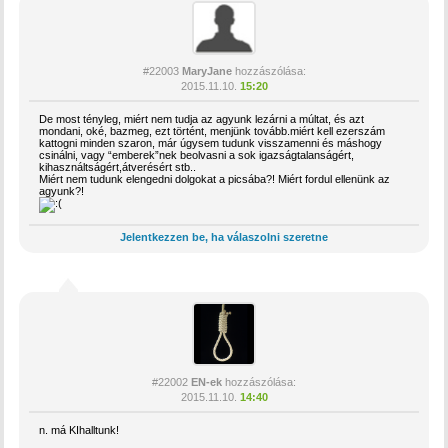
#22003
MaryJane
hozzászólása:
2015.11.10.
15:20
De most tényleg, miért nem tudja az agyunk lezárni a múltat, és azt
mondani, oké, bazmeg, ezt történt, menjünk tovább.miért kell ezerszám
kattogni minden szaron, már úgysem tudunk visszamenni és máshogy
csinálni, vagy “emberek”nek beolvasni a sok igazságtalanságért,
kihasználtságért,átverésért stb..
Miért nem tudunk elengedni dolgokat a picsába?! Miért fordul ellenünk az
agyunk?!
Jelentkezzen be, ha válaszolni szeretne
#22002
EN-ek
hozzászólása:
2015.11.10.
14:40
n. má KIhalltunk!