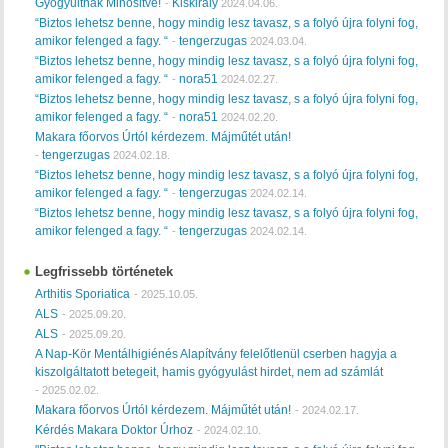
Gyogyultnak Minősitve!
Kiskiraly
-
2024.04.06.
“Biztos lehetsz benne, hogy mindig lesz tavasz, s a folyó újra folyni fog,
amikor felenged a fagy. “
tengerzugas
-
2024.03.04.
“Biztos lehetsz benne, hogy mindig lesz tavasz, s a folyó újra folyni fog,
amikor felenged a fagy. “
nora51
-
2024.02.27.
“Biztos lehetsz benne, hogy mindig lesz tavasz, s a folyó újra folyni fog,
amikor felenged a fagy. “
nora51
-
2024.02.20.
Makara főorvos Úrtól kérdezem. Májműtét után!
tengerzugas
-
2024.02.18.
“Biztos lehetsz benne, hogy mindig lesz tavasz, s a folyó újra folyni fog,
amikor felenged a fagy. “
tengerzugas
-
2024.02.14.
“Biztos lehetsz benne, hogy mindig lesz tavasz, s a folyó újra folyni fog,
amikor felenged a fagy. “
tengerzugas
-
2024.02.14.
Legfrissebb történetek
Arthitis Sporiatica
-
2025.10.05.
ALS
-
2025.09.20.
ALS
-
2025.09.20.
A Nap-Kör Mentálhigiénés Alapítvány felelőtlenül cserben hagyja a
kiszolgáltatott betegeit, hamis gyógyulást hirdet, nem ad számlát
-
2025.02.02.
Makara főorvos Úrtól kérdezem. Májműtét után!
-
2024.02.17.
Kérdés Makara Doktor Úrhoz
-
2024.02.10.