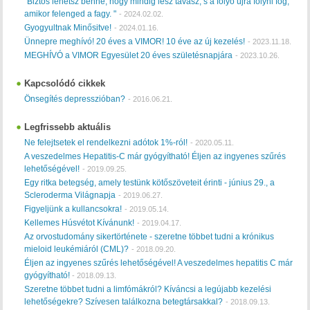
"Biztos lehetsz benne, hogy mindig lesz tavasz, s a folyó újra folyni fog,
amikor felenged a fagy. "
-
2024.02.02.
Gyogyultnak Minősitve!
-
2024.01.16.
Ünnepre meghívó! 20 éves a VIMOR! 10 éve az új kezelés!
-
2023.11.18.
MEGHÍVÓ a VIMOR Egyesület 20 éves születésnapjára
-
2023.10.26.
Kapcsolódó cikkek
Önsegítés depresszióban?
-
2016.06.21.
Legfrissebb aktuális
Ne felejtsetek el rendelkezni adótok 1%-ról!
-
2020.05.11.
A veszedelmes Hepatitis-C már gyógyítható! Éljen az ingyenes szűrés
lehetőségével!
-
2019.09.25.
Egy ritka betegség, amely testünk kötőszöveteit érinti - június 29., a
Scleroderma Világnapja
-
2019.06.27.
Figyeljünk a kullancsokra!
-
2019.05.14.
Kellemes Húsvétot Kívánunk!
-
2019.04.17.
Az orvostudomány sikertörténete - szeretne többet tudni a krónikus
mieloid leukémiáról (CML)?
-
2018.09.20.
Éljen az ingyenes szűrés lehetőségével! A veszedelmes hepatitis C már
gyógyítható!
-
2018.09.13.
Szeretne többet tudni a limfómákról? Kíváncsi a legújabb kezelési
lehetőségekre? Szívesen találkozna betegtársakkal?
-
2018.09.13.