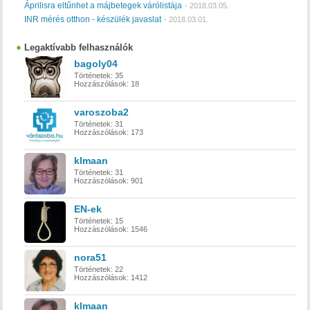
Áprilisra eltűnhet a májbetegek várólistája
-
2018.03.05.
INR mérés otthon - készülék javaslat
-
2018.03.01.
Legaktívabb felhasználók
bagoly04
Történetek:
35
Hozzászólások:
18
varoszoba2
Történetek:
31
Hozzászólások:
173
klmaan
Történetek:
31
Hozzászólások:
901
EN-ek
Történetek:
15
Hozzászólások:
1546
nora51
Történetek:
22
Hozzászólások:
1412
klmaan