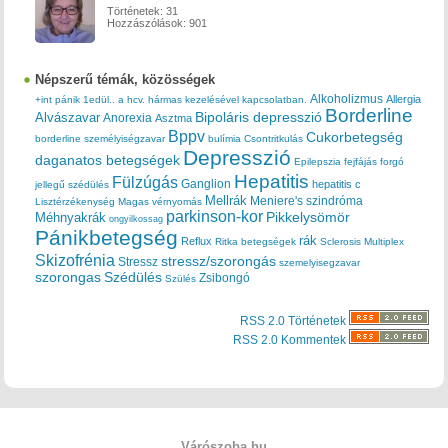
Történetek:
31
Hozzászólások:
901
Népszerű témák, közösségek
Alkoholizmus
Allergia
+int pánik
1edül..
a hcv. hármas kezelésével kapcsolatban.
Borderline
Bipoláris depresszió
Alvászavar
Anorexia
Asztma
Bppv
Cukorbetegség
borderline személyiségzavar
bulímia
Csontritkulás
Depresszió
daganatos betegségek
Epilepszia
fejfájás
forgó
Hepatitis
Fülzúgás
Ganglion
hepatitis c
jellegű szédülés
Mellrák
Meniere's szindróma
Lisztérzékenység
Magas vérnyomás
parkinson-kor
Méhnyakrák
Pikkelysömör
ongyilkossag
Pánikbetegség
rák
Reflux
Ritka betegségek
Sclerosis Multiplex
Skizofrénia
stressz/szorongás
Stressz
szemelyisegzavar
szorongas
Szédülés
Zsibongó
Szülés
RSS 2.0 Történetek
RSS 2.0 Kommentek
Várószoba.hu