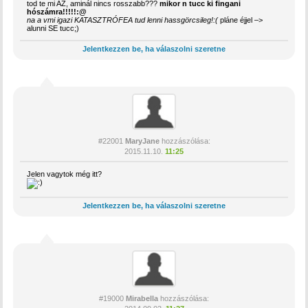
tod te mi AZ, aminál nincs rosszabb???
mikor n tucc ki fingani
hószámra!!!!!:@
na a vmi igazi KATASZTRÓFEA tud lenni hassgörcsileg!:(
pláne éjjel –>
alunni SE tucc;)
Jelentkezzen be, ha válaszolni szeretne
#22001
MaryJane
hozzászólása:
2015.11.10.
11:25
Jelen vagytok még itt?
Jelentkezzen be, ha válaszolni szeretne
#19000
Mirabella
hozzászólása: