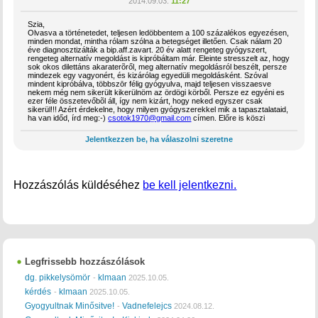
2014.09.03.
11:27
Szia,
Olvasva a történetedet, teljesen ledöbbentem a 100 százalékos egyezésen,
minden mondat, mintha rólam szólna a betegséget illetően. Csak nálam 20
éve diagnosztizálták a bip.aff.zavart. 20 év alatt rengeteg gyógyszert,
rengeteg alternatív megoldást is kipróbáltam már. Eleinte stresszelt az, hogy
sok okos dilettáns akaraterõről, meg alternatív megoldásról beszélt, persze
mindezek egy vagyonért, és kizárólag egyedüli megoldásként. Szóval
mindent kipróbálva, többszōr félig gyógyulva, majd teljesen visszaesve
nekem még nem sikerült kikerülnöm az ördögi körből. Persze ez egyéni es
ezer féle összetevőbõl áll, így nem kizárt, hogy neked egyszer csak
sikerül!!! Azért érdekelne, hogy milyen gyógyszerekkel mik a tapasztalataid,
ha van időd, írd meg:-)
csotok1970@gmail.com
címen. Előre is köszi
Jelentkezzen be, ha válaszolni szeretne
Hozzászólás küldéséhez
be kell jelentkezni.
Legfrissebb hozzászólások
dg. pikkelysömör
klmaan
-
2025.10.05.
kérdés
klmaan
-
2025.10.05.
Gyogyultnak Minősitve!
Vadnefelejcs
-
2024.08.12.