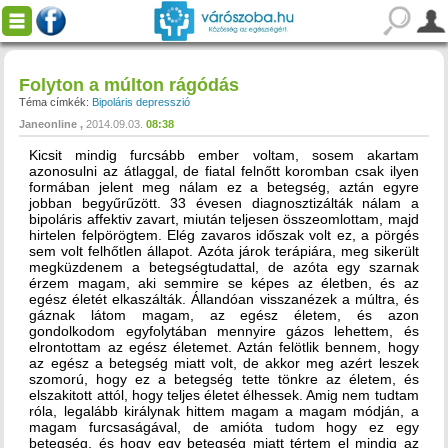
Folyton a múlton rágódás
Téma címkék:
Bipoláris depresszió
Janeonline
2014.09.03.
08:38
Kicsit mindig furcsább ember voltam, sosem akartam
azonosulni az átlaggal, de fiatal felnőtt koromban csak ilyen
formában jelent meg nálam ez a betegség, aztán egyre
jobban begyűrűzött. 33 évesen diagnosztizálták nálam a
bipoláris affektiv zavart, miután teljesen összeomlottam, majd
hirtelen felpörögtem. Elég zavaros időszak volt ez, a pörgés
sem volt felhőtlen állapot. Azóta járok terápiára, meg sikerült
megküzdenem a betegségtudattal, de azóta egy szarnak
érzem magam, aki semmire se képes az életben, és az
egész életét elkaszálták. Állandóan visszanézek a múltra, és
gáznak látom magam, az egész életem, és azon
gondolkodom egyfolytában mennyire gázos lehettem, és
elrontottam az egész életemet. Aztán felötlik bennem, hogy
az egész a betegség miatt volt, de akkor meg azért leszek
szomorú, hogy ez a betegség tette tönkre az életem, és
elszakitott attól, hogy teljes életet élhessek. Amig nem tudtam
róla, legalább királynak hittem magam a magam módján, a
magam furcsaságával, de amióta tudom hogy ez egy
betegség, és hogy egy betegség miatt tértem el mindig az