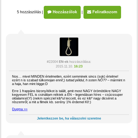
Hozzászólok
Feliratkozom
5 hozzászólás
|
|
#22004
EN-ek
hozzászólása:
2015.11.10.
16:23
Nos… mivel MINDEN értelmetlen, ezért semminek sincs (sok) értelme!
ezért n is szabad túlkomojan enni!;)
tuttad példul, h ssten NŐ??
– mármint n
a haja, han mint bigge:D
Erre 1 frappáns bizonyítékot is talált, amit most NAGY örömötökre NAGY
kegyesen FEL is csináltam néktek a ÉN – legendásan híres – csúcssuper
oldalamra!(Y) (nekm spécziel kib*ul teccett, és ez kib* nagy dicséret a
részemről; a mit a filmek kb. serény 1% érdemel KI!:)
Dugma >>
Jelentkezzen be, ha válaszolni szeretne