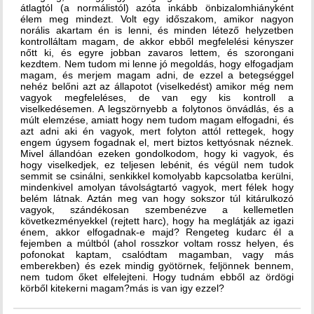
átlagtól (a normálistól) azóta inkább önbizalomhiányként
élem meg mindezt. Volt egy időszakom, amikor nagyon
norális akartam én is lenni, és minden létező helyzetben
kontrolláltam magam, de akkor ebből megfelelési kényszer
nőtt ki, és egyre jobban zavaros lettem, és szorongani
kezdtem. Nem tudom mi lenne jó megoldás, hogy elfogadjam
magam, és merjem magam adni, de ezzel a betegséggel
nehéz belőni azt az állapotot (viselkedést) amikor még nem
vagyok megfeleléses, de van egy kis kontroll a
viselkedésemen. A legszörnyebb a folytonos önvádlás, és a
múlt elemzése, amiatt hogy nem tudom magam elfogadni, és
azt adni aki én vagyok, mert folyton attól rettegek, hogy
engem úgysem fogadnak el, mert biztos kettyósnak néznek.
Mivel állandóan ezeken gondolkodom, hogy ki vagyok, és
hogy viselkedjek, ez teljesen lebénit, és végül nem tudok
semmit se csinálni, senkikkel komolyabb kapcsolatba kerülni,
mindenkivel amolyan távolságtartó vagyok, mert félek hogy
belém látnak. Aztán meg van hogy sokszor túl kitárulkozó
vagyok, szándékosan szembenézve a kellemetlen
következményekkel (rejtett harc), hogy ha meglátják az igazi
énem, akkor elfogadnak-e majd? Rengeteg kudarc él a
fejemben a múltból (ahol rosszkor voltam rossz helyen, és
pofonokat kaptam, csalódtam magamban, vagy más
emberekben) és ezek mindig gyötörnek, feljönnek bennem,
nem tudom őket elfelejteni. Hogy tudnám ebből az ördögi
körből kitekerni magam?más is van igy ezzel?