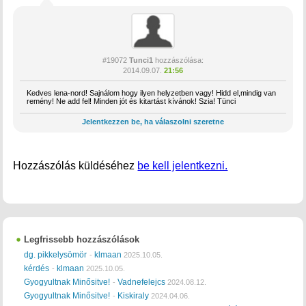
#19072
Tunci1
hozzászólása:
2014.09.07.
21:56
Kedves lena-nord! Sajnálom hogy ilyen helyzetben vagy! Hidd el,mindig van
remény! Ne add fel! Minden jót és kitartást kívánok! Szia! Tünci
Jelentkezzen be, ha válaszolni szeretne
Hozzászólás küldéséhez
be kell jelentkezni.
Legfrissebb hozzászólások
dg. pikkelysömör
klmaan
-
2025.10.05.
kérdés
klmaan
-
2025.10.05.
Gyogyultnak Minősitve!
Vadnefelejcs
-
2024.08.12.
Gyogyultnak Minősitve!
Kiskiraly
-
2024.04.06.