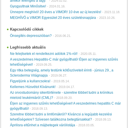
amikor felenged a fagy. "
-
2024.02.02.
Gyogyultnak Minősitve!
-
2024.01.16.
Ünnepre meghívó! 20 éves a VIMOR! 10 éve az új kezelés!
-
2023.11.18.
MEGHÍVÓ a VIMOR Egyesület 20 éves születésnapjára
-
2023.10.26.
Kapcsolódó cikkek
Önsegítés depresszióban?
-
2016.06.21.
Legfrissebb aktuális
Ne felejtsetek el rendelkezni adótok 1%-ról!
-
2020.05.11.
A veszedelmes Hepatitis-C már gyógyítható! Éljen az ingyenes szűrés
lehetőségével!
-
2019.09.25.
Egy ritka betegség, amely testünk kötőszöveteit érinti - június 29., a
Scleroderma Világnapja
-
2019.06.27.
Figyeljünk a kullancsokra!
-
2019.05.14.
Kellemes Húsvétot Kívánunk!
-
2019.04.17.
Az orvostudomány sikertörténete - szeretne többet tudni a krónikus
mieloid leukémiáról (CML)?
-
2018.09.20.
Éljen az ingyenes szűrés lehetőségével! A veszedelmes hepatitis C már
gyógyítható!
-
2018.09.13.
Szeretne többet tudni a limfómákról? Kíváncsi a legújabb kezelési
lehetőségekre? Szívesen találkozna betegtársakkal?
-
2018.09.13.
Áprilisra eltűnhet a májbetegek várólistája
-
2018.03.05.