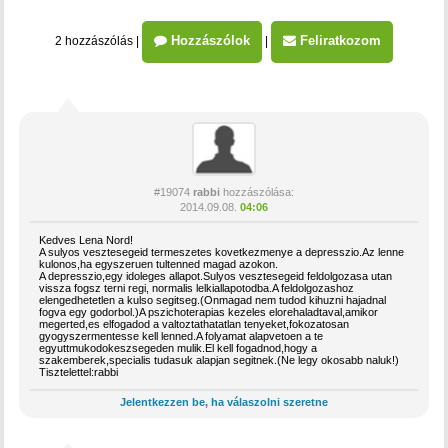
Hozzászólok
Feliratkozom
2 hozzászólás
|
|
#19074
rabbi
hozzászólása:
2014.09.08.
04:06
Kedves Lena Nord!
A sulyos vesztesegeid termeszetes kovetkezmenye a depresszio.Az lenne
kulonos,ha egyszeruen tultenned magad azokon.
A depresszio,egy idoleges allapot.Sulyos vesztesegeid feldolgozasa utan
vissza fogsz terni regi, normalis lelkiallapotodba.A feldolgozashoz
elengedhetetlen a kulso segitseg.(Onmagad nem tudod kihuzni hajadnal
fogva egy godorbol.)A pszichoterapias kezeles elorehaladtaval,amikor
megerted,es elfogadod a valtoztathatatlan tenyeket,fokozatosan
gyogyszermentesse kell lenned.A folyamat alapvetoen a te
egyuttmukodokeszsegeden mulik.El kell fogadnod,hogy a
szakemberek,specialis tudasuk alapjan segitnek.(Ne legy okosabb naluk!)
Tisztelettel:rabbi
Jelentkezzen be, ha válaszolni szeretne