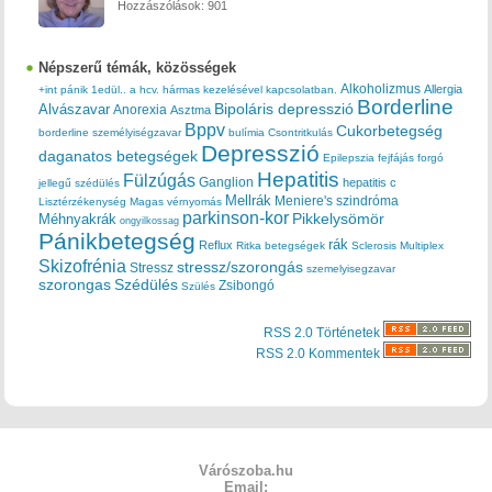
Hozzászólások:
901
Népszerű témák, közösségek
Alkoholizmus
Allergia
+int pánik
1edül..
a hcv. hármas kezelésével kapcsolatban.
Borderline
Bipoláris depresszió
Alvászavar
Anorexia
Asztma
Bppv
Cukorbetegség
borderline személyiségzavar
bulímia
Csontritkulás
Depresszió
daganatos betegségek
Epilepszia
fejfájás
forgó
Hepatitis
Fülzúgás
Ganglion
hepatitis c
jellegű szédülés
Mellrák
Meniere's szindróma
Lisztérzékenység
Magas vérnyomás
parkinson-kor
Méhnyakrák
Pikkelysömör
ongyilkossag
Pánikbetegség
rák
Reflux
Ritka betegségek
Sclerosis Multiplex
Skizofrénia
stressz/szorongás
Stressz
szemelyisegzavar
szorongas
Szédülés
Zsibongó
Szülés
RSS 2.0 Történetek
RSS 2.0 Kommentek
Várószoba.hu
Email: