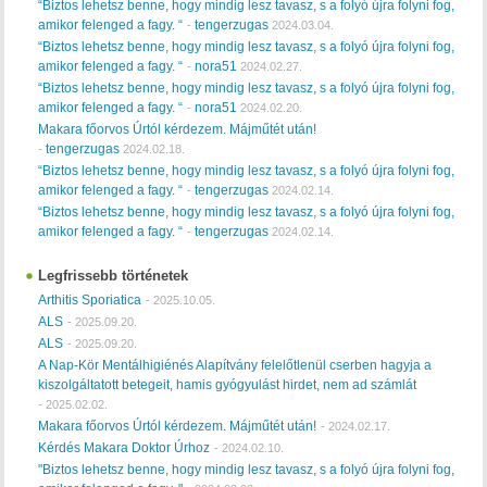
“Biztos lehetsz benne, hogy mindig lesz tavasz, s a folyó újra folyni fog,
amikor felenged a fagy. “
tengerzugas
-
2024.03.04.
“Biztos lehetsz benne, hogy mindig lesz tavasz, s a folyó újra folyni fog,
amikor felenged a fagy. “
nora51
-
2024.02.27.
“Biztos lehetsz benne, hogy mindig lesz tavasz, s a folyó újra folyni fog,
amikor felenged a fagy. “
nora51
-
2024.02.20.
Makara főorvos Úrtól kérdezem. Májműtét után!
tengerzugas
-
2024.02.18.
“Biztos lehetsz benne, hogy mindig lesz tavasz, s a folyó újra folyni fog,
amikor felenged a fagy. “
tengerzugas
-
2024.02.14.
“Biztos lehetsz benne, hogy mindig lesz tavasz, s a folyó újra folyni fog,
amikor felenged a fagy. “
tengerzugas
-
2024.02.14.
Legfrissebb történetek
Arthitis Sporiatica
-
2025.10.05.
ALS
-
2025.09.20.
ALS
-
2025.09.20.
A Nap-Kör Mentálhigiénés Alapítvány felelőtlenül cserben hagyja a
kiszolgáltatott betegeit, hamis gyógyulást hirdet, nem ad számlát
-
2025.02.02.
Makara főorvos Úrtól kérdezem. Májműtét után!
-
2024.02.17.
Kérdés Makara Doktor Úrhoz
-
2024.02.10.
"Biztos lehetsz benne, hogy mindig lesz tavasz, s a folyó újra folyni fog,