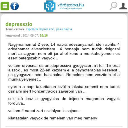
depresszio
Téma címkék:
Bipoláris depresszió
pszichiátria
lena-nord
2014.09.07.
18:16
Nagymamamat 2 eve, 14 napra edesanyamat, iden aprilis 4
edeapamat elveszitettem ..4 honapja nem tudok dolgozni
mert az agyam nem ott jar ahol kene a munkahelyemen es
ezert betegszabin vagyok ..
voltam orvosnal es antidepressiva gyogyszert irt fel, 15 orat
alszok , es most 22-en kezdem el a psyhoterapias kezelest ,
es gyogyszer nem hasznalnal. Remelem nem veszitem el a
munkalyelyemet ..
nyaron a napi takaritason kivül a laksba semmit nem tudok
csinalni mert koncentracios zavarom van ..
sok idö lesz a gyogyulas de teljesen magamba vagyok
fordulva..
voltam 2 napot zart osztalyon is sajnos ..
kilatastalan vagyok de remelem van meg remeny