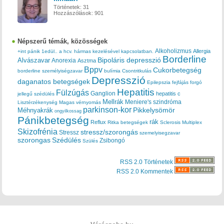
Történetek:
31
Hozzászólások:
901
Népszerű témák, közösségek
Alkoholizmus
Allergia
+int pánik
1edül..
a hcv. hármas kezelésével kapcsolatban.
Borderline
Bipoláris depresszió
Alvászavar
Anorexia
Asztma
Bppv
Cukorbetegség
borderline személyiségzavar
bulímia
Csontritkulás
Depresszió
daganatos betegségek
Epilepszia
fejfájás
forgó
Hepatitis
Fülzúgás
Ganglion
hepatitis c
jellegű szédülés
Mellrák
Meniere's szindróma
Lisztérzékenység
Magas vérnyomás
parkinson-kor
Méhnyakrák
Pikkelysömör
ongyilkossag
Pánikbetegség
rák
Reflux
Ritka betegségek
Sclerosis Multiplex
Skizofrénia
stressz/szorongás
Stressz
szemelyisegzavar
szorongas
Szédülés
Zsibongó
Szülés
RSS 2.0 Történetek
RSS 2.0 Kommentek