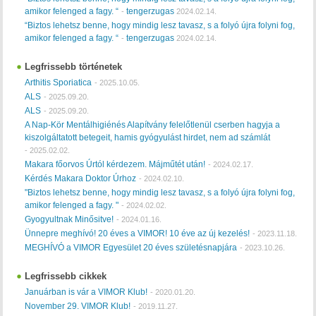
amikor felenged a fagy. “
tengerzugas
-
2024.02.14.
“Biztos lehetsz benne, hogy mindig lesz tavasz, s a folyó újra folyni fog,
amikor felenged a fagy. “
tengerzugas
-
2024.02.14.
Legfrissebb történetek
Arthitis Sporiatica
-
2025.10.05.
ALS
-
2025.09.20.
ALS
-
2025.09.20.
A Nap-Kör Mentálhigiénés Alapítvány felelőtlenül cserben hagyja a
kiszolgáltatott betegeit, hamis gyógyulást hirdet, nem ad számlát
-
2025.02.02.
Makara főorvos Úrtól kérdezem. Májműtét után!
-
2024.02.17.
Kérdés Makara Doktor Úrhoz
-
2024.02.10.
"Biztos lehetsz benne, hogy mindig lesz tavasz, s a folyó újra folyni fog,
amikor felenged a fagy. "
-
2024.02.02.
Gyogyultnak Minősitve!
-
2024.01.16.
Ünnepre meghívó! 20 éves a VIMOR! 10 éve az új kezelés!
-
2023.11.18.
MEGHÍVÓ a VIMOR Egyesület 20 éves születésnapjára
-
2023.10.26.
Legfrissebb cikkek
Januárban is vár a VIMOR Klub!
-
2020.01.20.
November 29. VIMOR Klub!
-
2019.11.27.