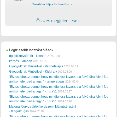
Tovább a teljes történethez »
Összes megjelenitese »
Legfrissebb hozzászólások
dg. pikkelysömör
klmaan
-
2025.10.05.
kérdés
klmaan
-
2025.10.05.
Gyogyultnak Minősitve!
Vadnefelejcs
-
2024.08.12.
Gyogyultnak Minősitve!
Kiskiraly
-
2024.04.06.
“Biztos lehetsz benne, hogy mindig lesz tavasz, s a folyó újra folyni fog,
amikor felenged a fagy. “
tengerzugas
-
2024.03.04.
“Biztos lehetsz benne, hogy mindig lesz tavasz, s a folyó újra folyni fog,
amikor felenged a fagy. “
nora51
-
2024.02.27.
“Biztos lehetsz benne, hogy mindig lesz tavasz, s a folyó újra folyni fog,
amikor felenged a fagy. “
nora51
-
2024.02.20.
Makara főorvos Úrtól kérdezem. Májműtét után!
tengerzugas
-
2024.02.18.
“Biztos lehetsz benne, hogy mindig lesz tavasz, s a folyó újra folyni fog,