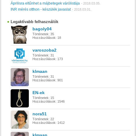
Áprilisra eltűnhet a májbetegek várólistája
-
2018.03.05.
INR mérés otthon - készülék javaslat
-
2018.03.01.
Legaktívabb felhasználók
bagoly04
Történetek:
35
Hozzászólások:
18
varoszoba2
Történetek:
31
Hozzászólások:
173
klmaan
Történetek:
31
Hozzászólások:
901
EN-ek
Történetek:
15
Hozzászólások:
1546
nora51
Történetek:
22
Hozzászólások:
1412
klmaan