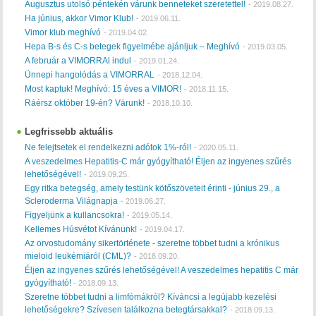
Augusztus utolsó péntekén várunk benneteket szeretettel!
-
2019.08.27.
Ha június, akkor Vimor Klub!
-
2019.06.11.
Vimor klub meghívó
-
2019.04.02.
Hepa B-s és C-s betegek figyelmébe ajánljuk – Meghívó
-
2019.03.05.
A február a VIMORRAl indul
-
2019.01.24.
Ünnepi hangolódás a VIMORRAL
-
2018.12.04.
Most kaptuk! Meghívó: 15 éves a VIMOR!
-
2018.11.15.
Ráérsz október 19-én? Várunk!
-
2018.10.10.
Legfrissebb aktuális
Ne felejtsetek el rendelkezni adótok 1%-ról!
-
2020.05.11.
A veszedelmes Hepatitis-C már gyógyítható! Éljen az ingyenes szűrés
lehetőségével!
-
2019.09.25.
Egy ritka betegség, amely testünk kötőszöveteit érinti - június 29., a
Scleroderma Világnapja
-
2019.06.27.
Figyeljünk a kullancsokra!
-
2019.05.14.
Kellemes Húsvétot Kívánunk!
-
2019.04.17.
Az orvostudomány sikertörténete - szeretne többet tudni a krónikus
mieloid leukémiáról (CML)?
-
2018.09.20.
Éljen az ingyenes szűrés lehetőségével! A veszedelmes hepatitis C már
gyógyítható!
-
2018.09.13.
Szeretne többet tudni a limfómákról? Kíváncsi a legújabb kezelési
lehetőségekre? Szívesen találkozna betegtársakkal?
-
2018.09.13.