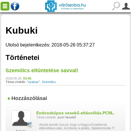
Kubuki
Utolsó bejelentkezés: 2018-05-26 05:37:27
Történetei
Szemölcs eltüntetése savval!
2018.05.26.
03:45
Téma címkék:
"nyakas"
Szemölcs
Hozzászólásai
Endoszkópos vesekő-eltávolítás.PCNL.
Téma címkék:
pcnl
Vesekő
Annyit tennék hozzá, hogy a húgycső katéterek
eltávolítása után, érzékeny a pisilés, fájdalomskála 7!
Kubuki