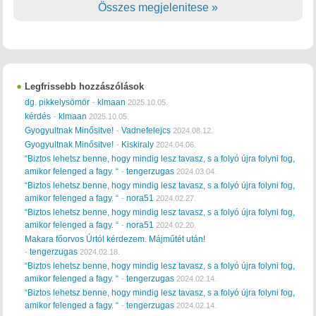
Összes megjelenitese »
Legfrissebb hozzászólások
dg. pikkelysömör
klmaan
-
2025.10.05.
kérdés
klmaan
-
2025.10.05.
Gyogyultnak Minősitve!
Vadnefelejcs
-
2024.08.12.
Gyogyultnak Minősitve!
Kiskiraly
-
2024.04.06.
“Biztos lehetsz benne, hogy mindig lesz tavasz, s a folyó újra folyni fog,
amikor felenged a fagy. “
tengerzugas
-
2024.03.04.
“Biztos lehetsz benne, hogy mindig lesz tavasz, s a folyó újra folyni fog,
amikor felenged a fagy. “
nora51
-
2024.02.27.
“Biztos lehetsz benne, hogy mindig lesz tavasz, s a folyó újra folyni fog,
amikor felenged a fagy. “
nora51
-
2024.02.20.
Makara főorvos Úrtól kérdezem. Májműtét után!
tengerzugas
-
2024.02.18.
“Biztos lehetsz benne, hogy mindig lesz tavasz, s a folyó újra folyni fog,
amikor felenged a fagy. “
tengerzugas
-
2024.02.14.
“Biztos lehetsz benne, hogy mindig lesz tavasz, s a folyó újra folyni fog,
amikor felenged a fagy. “
tengerzugas
-
2024.02.14.