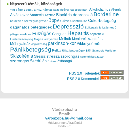
Népszerű témák, közösségek
Alkoholizmus
Allergia
+int pánik
1edül..
a hcv. hármas kezelésével kapcsolatban.
Borderline
Bipoláris depresszió
Alvászavar
Anorexia
Asztma
Bppv
Cukorbetegség
borderline személyiségzavar
bulímia
Csontritkulás
Depresszió
daganatos betegségek
Epilepszia
fejfájás
forgó
Hepatitis
Fülzúgás
Ganglion
hepatitis c
jellegű szédülés
Mellrák
Meniere's szindróma
Lisztérzékenység
Magas vérnyomás
parkinson-kor
Méhnyakrák
Pikkelysömör
ongyilkossag
Pánikbetegség
rák
Reflux
Ritka betegségek
Sclerosis Multiplex
Skizofrénia
stressz/szorongás
Stressz
szemelyisegzavar
szorongas
Szédülés
Zsibongó
Szülés
RSS 2.0 Történetek
RSS 2.0 Kommentek
Várószoba.hu
Email:
varoszoba.hu@gmail.com
Médiapartner: Akadémiai
Kiadó Zrt.