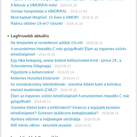
A február a VIMORRAl indul
-
2019.01.24.
Ünnepi hangolódás a VIMORRAL
-
2018.12.04.
Most kaptuk! Meghívó: 15 éves a VIMOR!
-
2018.11.15.
Ráérsz október 19-én? Várunk!
-
2018.10.10.
Legfrissebb aktuális
Ne felejtsetek el rendelkezni adótok 1%-ról!
-
2020.05.11.
A veszedelmes Hepatitis-C már gyógyítható! Éljen az ingyenes szűrés
lehetőségével!
-
2019.09.25.
Egy ritka betegség, amely testünk kötőszöveteit érinti - június 29., a
Scleroderma Világnapja
-
2019.06.27.
Figyeljünk a kullancsokra!
-
2019.05.14.
Kellemes Húsvétot Kívánunk!
-
2019.04.17.
Az orvostudomány sikertörténete - szeretne többet tudni a krónikus
mieloid leukémiáról (CML)?
-
2018.09.20.
Éljen az ingyenes szűrés lehetőségével! A veszedelmes hepatitis C már
gyógyítható!
-
2018.09.13.
Szeretne többet tudni a limfómákról? Kíváncsi a legújabb kezelési
lehetőségekre? Szívesen találkozna betegtársakkal?
-
2018.09.13.
Áprilisra eltűnhet a májbetegek várólistája
-
2018.03.05.
INR mérés otthon - készülék javaslat
-
2018.03.01.