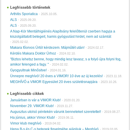
Legfrissebb történetek
Arthitis Sporiatica
-
2025.10.05.
ALS
-
2025.09.20.
ALS
-
2025.09.20.
A Nap-Kör Mentálhigiénés Alapítvány felelőtlenül cserben hagyja a
kiszolgáltatott betegeit, hamis gyógyulást hirdet, nem ad számlát
-
2025.02.02.
Makara főorvos Úrtól kérdezem. Májműtét után!
-
2024.02.17.
Kérdés Makara Doktor Úrhoz
-
2024.02.10.
"Biztos lehetsz benne, hogy mindig lesz tavasz, s a folyó újra folyni fog,
amikor felenged a fagy. "
-
2024.02.02.
Gyogyultnak Minősitve!
-
2024.01.16.
Ünnepre meghívó! 20 éves a VIMOR! 10 éve az új kezelés!
-
2023.11.18.
MEGHÍVÓ a VIMOR Egyesület 20 éves születésnapjára
-
2023.10.26.
Legfrissebb cikkek
Januárban is vár a VIMOR Klub!
-
2020.01.20.
November 29. VIMOR Klub!
-
2019.11.27.
Augusztus utolsó péntekén várunk benneteket szeretettel!
-
2019.08.27.
Ha június, akkor Vimor Klub!
-
2019.06.11.
Vimor klub meghívó
-
2019.04.02.
Hepa B-s és C-s betegek figyelmébe ajánljuk – Meghívó
-
2019.03.05.