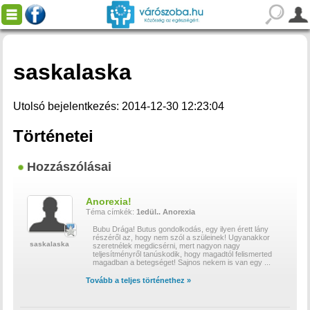
saskalaska
Utolsó bejelentkezés: 2014-12-30 12:23:04
Történetei
Hozzászólásai
Anorexia!
Téma címkék:
1edül..
Anorexia
Bubu Drága! Butus gondolkodás, egy ilyen érett lány
részéről az, hogy nem szól a szüleinek! Ugyanakkor
saskalaska
szeretnélek megdicsérni, mert nagyon nagy
teljesítményről tanúskodik, hogy magadtól felismerted
magadban a betegséget! Sajnos nekem is van egy
...
Tovább a teljes történethez »