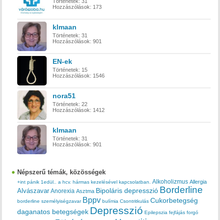
Történetek:
31
Hozzászólások:
173
klmaan
Történetek:
31
Hozzászólások:
901
EN-ek
Történetek:
15
Hozzászólások:
1546
nora51
Történetek:
22
Hozzászólások:
1412
klmaan
Történetek:
31
Hozzászólások:
901
Népszerű témák, közösségek
Alkoholizmus
Allergia
+int pánik
1edül..
a hcv. hármas kezelésével kapcsolatban.
Borderline
Bipoláris depresszió
Alvászavar
Anorexia
Asztma
Bppv
Cukorbetegség
borderline személyiségzavar
bulímia
Csontritkulás
Depresszió
daganatos betegségek
Epilepszia
fejfájás
forgó