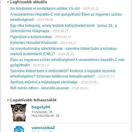
Legfrissebb aktuális
Ne felejtsetek el rendelkezni adótok 1%-ról!
-
2020.05.11.
A veszedelmes Hepatitis-C már gyógyítható! Éljen az ingyenes szűrés
lehetőségével!
-
2019.09.25.
Egy ritka betegség, amely testünk kötőszöveteit érinti - június 29., a
Scleroderma Világnapja
-
2019.06.27.
Figyeljünk a kullancsokra!
-
2019.05.14.
Kellemes Húsvétot Kívánunk!
-
2019.04.17.
Az orvostudomány sikertörténete - szeretne többet tudni a krónikus
mieloid leukémiáról (CML)?
-
2018.09.20.
Éljen az ingyenes szűrés lehetőségével! A veszedelmes hepatitis C már
gyógyítható!
-
2018.09.13.
Szeretne többet tudni a limfómákról? Kíváncsi a legújabb kezelési
lehetőségekre? Szívesen találkozna betegtársakkal?
-
2018.09.13.
Áprilisra eltűnhet a májbetegek várólistája
-
2018.03.05.
INR mérés otthon - készülék javaslat
-
2018.03.01.
Legaktívabb felhasználók
bagoly04
Történetek:
35
Hozzászólások:
18
varoszoba2