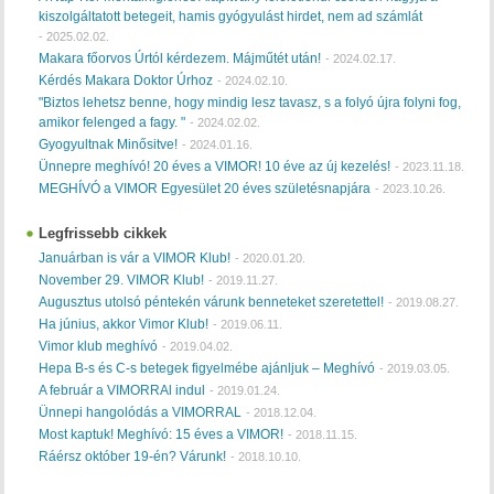
kiszolgáltatott betegeit, hamis gyógyulást hirdet, nem ad számlát
-
2025.02.02.
Makara főorvos Úrtól kérdezem. Májműtét után!
-
2024.02.17.
Kérdés Makara Doktor Úrhoz
-
2024.02.10.
"Biztos lehetsz benne, hogy mindig lesz tavasz, s a folyó újra folyni fog,
amikor felenged a fagy. "
-
2024.02.02.
Gyogyultnak Minősitve!
-
2024.01.16.
Ünnepre meghívó! 20 éves a VIMOR! 10 éve az új kezelés!
-
2023.11.18.
MEGHÍVÓ a VIMOR Egyesület 20 éves születésnapjára
-
2023.10.26.
Legfrissebb cikkek
Januárban is vár a VIMOR Klub!
-
2020.01.20.
November 29. VIMOR Klub!
-
2019.11.27.
Augusztus utolsó péntekén várunk benneteket szeretettel!
-
2019.08.27.
Ha június, akkor Vimor Klub!
-
2019.06.11.
Vimor klub meghívó
-
2019.04.02.
Hepa B-s és C-s betegek figyelmébe ajánljuk – Meghívó
-
2019.03.05.
A február a VIMORRAl indul
-
2019.01.24.
Ünnepi hangolódás a VIMORRAL
-
2018.12.04.
Most kaptuk! Meghívó: 15 éves a VIMOR!
-
2018.11.15.
Ráérsz október 19-én? Várunk!
-
2018.10.10.