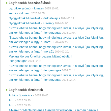
Legfrissebb hozzászólások
dg. pikkelysömör
klmaan
-
2025.10.05.
kérdés
klmaan
-
2025.10.05.
Gyogyultnak Minősitve!
Vadnefelejcs
-
2024.08.12.
Gyogyultnak Minősitve!
Kiskiraly
-
2024.04.06.
“Biztos lehetsz benne, hogy mindig lesz tavasz, s a folyó újra folyni fog,
amikor felenged a fagy. “
tengerzugas
-
2024.03.04.
“Biztos lehetsz benne, hogy mindig lesz tavasz, s a folyó újra folyni fog,
amikor felenged a fagy. “
nora51
-
2024.02.27.
“Biztos lehetsz benne, hogy mindig lesz tavasz, s a folyó újra folyni fog,
amikor felenged a fagy. “
nora51
-
2024.02.20.
Makara főorvos Úrtól kérdezem. Májműtét után!
tengerzugas
-
2024.02.18.
“Biztos lehetsz benne, hogy mindig lesz tavasz, s a folyó újra folyni fog,
amikor felenged a fagy. “
tengerzugas
-
2024.02.14.
“Biztos lehetsz benne, hogy mindig lesz tavasz, s a folyó újra folyni fog,
amikor felenged a fagy. “
tengerzugas
-
2024.02.14.
Legfrissebb történetek
Arthitis Sporiatica
-
2025.10.05.
ALS
-
2025.09.20.
ALS
-
2025.09.20.
A Nap-Kör Mentálhigiénés Alapítvány felelőtlenül cserben hagyja a