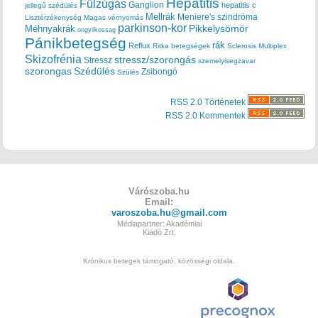
Hepatitis
Fülzúgás
Ganglion
hepatitis c
jellegű szédülés
Mellrák
Meniere's szindróma
Lisztérzékenység
Magas vérnyomás
parkinson-kor
Méhnyakrák
Pikkelysömör
ongyilkossag
Pánikbetegség
rák
Reflux
Ritka betegségek
Sclerosis Multiplex
Skizofrénia
stressz/szorongás
Stressz
szemelyisegzavar
szorongas
Szédülés
Zsibongó
Szülés
RSS 2.0 Történetek
RSS 2.0 Kommentek
Várószoba.hu
Email:
varoszoba.hu@gmail.com
Médiapartner: Akadémiai
Kiadó Zrt.
Krónikus betegek támogató, közösségi oldala.