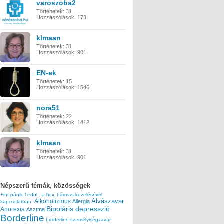
varoszoba2
Történetek:
31
Hozzászólások:
173
klmaan
Történetek:
31
Hozzászólások:
901
EN-ek
Történetek:
15
Hozzászólások:
1546
nora51
Történetek:
22
Hozzászólások:
1412
klmaan
Történetek:
31
Hozzászólások:
901
Népszerű témák, közösségek
+int pánik
1edül..
a hcv. hármas kezelésével
Alvászavar
Alkoholizmus
Allergia
kapcsolatban.
Bipoláris depresszió
Anorexia
Asztma
Borderline
borderline személyiségzavar