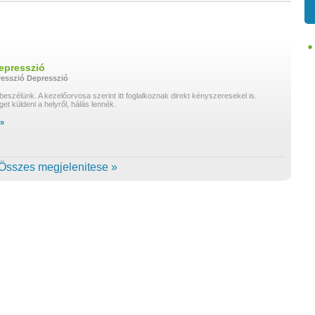
epresszió
resszió
Depresszió
eszélünk. A kezelőorvosa szerint itt foglalkoznak direkt kényszeresekel is.
et küldeni a helyről, hálás lennék.
 »
Összes megjelenitese »