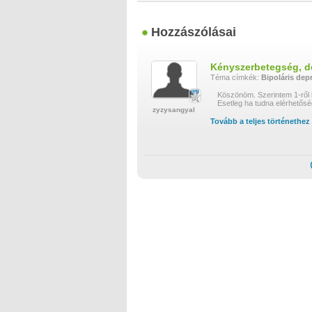
Hozzászólásai
Kényszerbetegség, d
Téma címkék:
Bipoláris dep
Köszönöm. Szerintem 1-ről b
Esetleg ha tudna elérhetőség
zyzysangyal
Tovább a teljes történethez