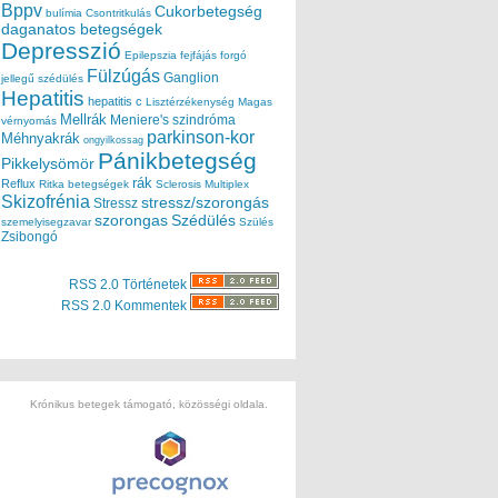
Bppv
Cukorbetegség
bulímia
Csontritkulás
daganatos betegségek
Depresszió
Epilepszia
fejfájás
forgó
Fülzúgás
Ganglion
jellegű szédülés
Hepatitis
hepatitis c
Lisztérzékenység
Magas
Mellrák
Meniere's szindróma
vérnyomás
parkinson-kor
Méhnyakrák
ongyilkossag
Pánikbetegség
Pikkelysömör
rák
Reflux
Ritka betegségek
Sclerosis Multiplex
Skizofrénia
stressz/szorongás
Stressz
szorongas
Szédülés
szemelyisegzavar
Szülés
Zsibongó
RSS 2.0 Történetek
RSS 2.0 Kommentek
Krónikus betegek támogató, közösségi oldala.