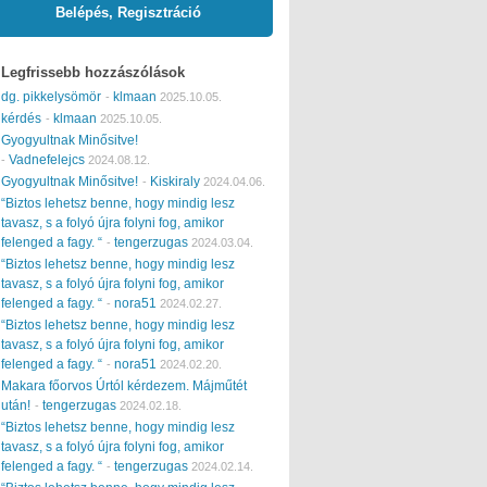
Belépés, Regisztráció
Legfrissebb hozzászólások
dg. pikkelysömör
klmaan
-
2025.10.05.
kérdés
klmaan
-
2025.10.05.
Gyogyultnak Minősitve!
Vadnefelejcs
-
2024.08.12.
Gyogyultnak Minősitve!
Kiskiraly
-
2024.04.06.
“Biztos lehetsz benne, hogy mindig lesz
tavasz, s a folyó újra folyni fog, amikor
felenged a fagy. “
tengerzugas
-
2024.03.04.
“Biztos lehetsz benne, hogy mindig lesz
tavasz, s a folyó újra folyni fog, amikor
felenged a fagy. “
nora51
-
2024.02.27.
“Biztos lehetsz benne, hogy mindig lesz
tavasz, s a folyó újra folyni fog, amikor
felenged a fagy. “
nora51
-
2024.02.20.
Makara főorvos Úrtól kérdezem. Májműtét
után!
tengerzugas
-
2024.02.18.
“Biztos lehetsz benne, hogy mindig lesz
tavasz, s a folyó újra folyni fog, amikor
felenged a fagy. “
tengerzugas
-
2024.02.14.