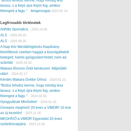
“Biztos lehetsz benne, hogy mindig lesz
tavasz, s a folyó újra folyni fog, amikor
felenged a fagy. “
tengerzugas
-
2024.02.14.
Legfrissebb történetek
Arthitis Sporiatica
-
2025.10.05.
ALS
-
2025.09.20.
ALS
-
2025.09.20.
A Nap-Kör Mentálhigiénés Alapítvány
felelőtlenül cserben hagyja a kiszolgáltatott
betegeit, hamis gyógyulást hirdet, nem ad
számlát
-
2025.02.02.
Makara főorvos Úrtól kérdezem. Májműtét
után!
-
2024.02.17.
Kérdés Makara Doktor Úrhoz
-
2024.02.10.
"Biztos lehetsz benne, hogy mindig lesz
tavasz, s a folyó újra folyni fog, amikor
felenged a fagy. "
-
2024.02.02.
Gyogyultnak Minősitve!
-
2024.01.16.
Ünnepre meghívó! 20 éves a VIMOR! 10 éve
az új kezelés!
-
2023.11.18.
MEGHÍVÓ a VIMOR Egyesület 20 éves
születésnapjára
-
2023.10.26.