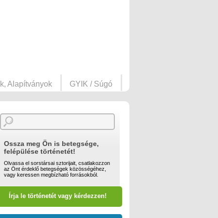
k, Alapítványok
GYIK / Súgó
Ossza meg Ön is betegsége,
felépülése történetét!
Olvassa el sorstársai sztorijait, csatlakozzon
az Önt érdeklő betegségek közösségéhez,
vagy keressen megbízható forrásokból.
Írja le történetét vagy kérdezzen!