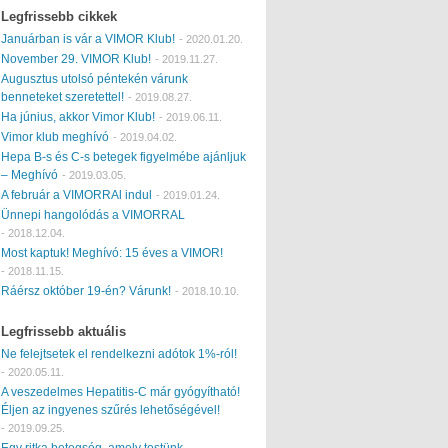
Legfrissebb cikkek
Januárban is vár a VIMOR Klub!
-
2020.01.20.
November 29. VIMOR Klub!
-
2019.11.27.
Augusztus utolsó péntekén várunk
benneteket szeretettel!
-
2019.08.27.
Ha június, akkor Vimor Klub!
-
2019.06.11.
Vimor klub meghívó
-
2019.04.02.
Hepa B-s és C-s betegek figyelmébe ajánljuk
– Meghívó
-
2019.03.05.
A február a VIMORRAl indul
-
2019.01.24.
Ünnepi hangolódás a VIMORRAL
-
2018.12.04.
Most kaptuk! Meghívó: 15 éves a VIMOR!
-
2018.11.15.
Ráérsz október 19-én? Várunk!
-
2018.10.10.
Legfrissebb aktuális
Ne felejtsetek el rendelkezni adótok 1%-ról!
-
2020.05.11.
A veszedelmes Hepatitis-C már gyógyítható!
Éljen az ingyenes szűrés lehetőségével!
-
2019.09.25.
Egy ritka betegség, amely testünk