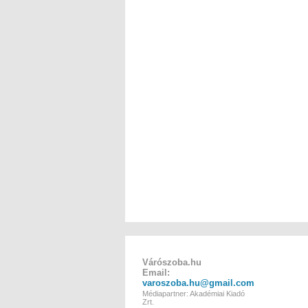
Várószoba.hu
Email:
varoszoba.hu@gmail.com
Médiapartner: Akadémiai Kiadó
Zrt.