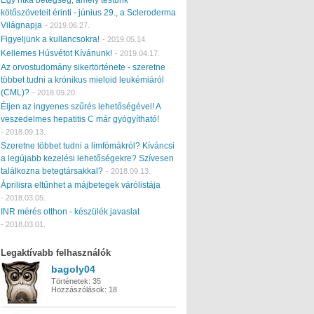
kötőszöveteit érinti - június 29., a Scleroderma
Világnapja
-
2019.06.27.
Figyeljünk a kullancsokra!
-
2019.05.14.
Kellemes Húsvétot Kívánunk!
-
2019.04.17.
Az orvostudomány sikertörténete - szeretne
többet tudni a krónikus mieloid leukémiáról
(CML)?
-
2018.09.20.
Éljen az ingyenes szűrés lehetőségével! A
veszedelmes hepatitis C már gyógyítható!
-
2018.09.13.
Szeretne többet tudni a limfómákról? Kíváncsi
a legújabb kezelési lehetőségekre? Szívesen
találkozna betegtársakkal?
-
2018.09.13.
Áprilisra eltűnhet a májbetegek várólistája
-
2018.03.05.
INR mérés otthon - készülék javaslat
-
2018.03.01.
Legaktívabb felhasználók
bagoly04
Történetek:
35
Hozzászólások:
18