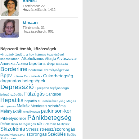
nora51
Történetek:
22
Hozzászólások:
1412
klmaan
Történetek:
31
Hozzászólások:
901
Népszerű témák, közösségek
+int pánik
1edül..
a hcv. hármas kezelésével
Alvászavar
Alkoholizmus
Allergia
kapcsolatban.
Bipoláris depresszió
Anorexia
Asztma
Borderline
borderline személyiségzavar
Bppv
Cukorbetegség
bulímia
Csontritkulás
daganatos betegségek
Depresszió
Epilepszia
fejfájás
forgó
Fülzúgás
Ganglion
jellegű szédülés
Hepatitis
hepatitis c
Lisztérzékenység
Magas
Mellrák
Meniere's szindróma
vérnyomás
parkinson-kor
Méhnyakrák
ongyilkossag
Pánikbetegség
Pikkelysömör
rák
Reflux
Ritka betegségek
Sclerosis Multiplex
Skizofrénia
stressz/szorongás
Stressz
szorongas
Szédülés
szemelyisegzavar
Szülés
Zsibongó