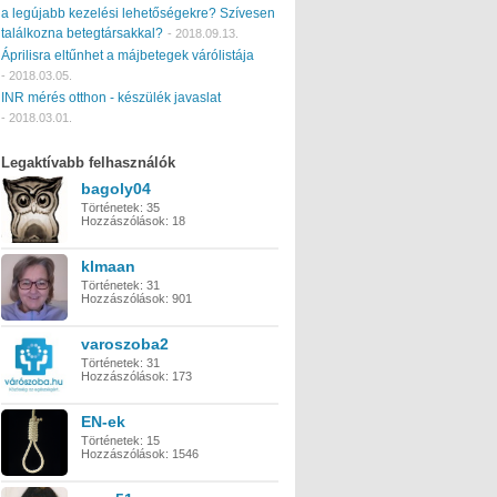
a legújabb kezelési lehetőségekre? Szívesen
találkozna betegtársakkal?
-
2018.09.13.
Áprilisra eltűnhet a májbetegek várólistája
-
2018.03.05.
INR mérés otthon - készülék javaslat
-
2018.03.01.
Legaktívabb felhasználók
bagoly04
Történetek:
35
Hozzászólások:
18
klmaan
Történetek:
31
Hozzászólások:
901
varoszoba2
Történetek:
31
Hozzászólások:
173
EN-ek
Történetek:
15
Hozzászólások:
1546