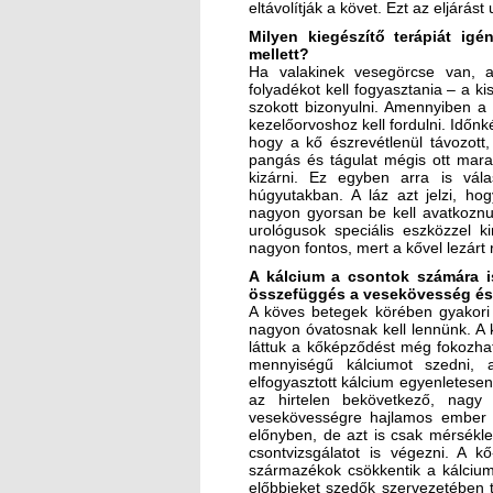
eltávolítják a követ. Ezt az eljárás
Milyen kiegészítő terápiát ig
mellett?
Ha valakinek vesegörcse van, ak
folyadékot kell fogyasztania – a k
szokott bizonyulni. Amennyiben a 
kezelőorvoshoz kell fordulni. Időnk
hogy a kő észrevétlenül távozott
pangás és tágulat mégis ott marad
kizárni. Ez egyben arra is vá
húgyutakban. A láz azt jelzi, h
nagyon gyorsan be kell avatkoznun
urológusok speciális eszközzel ki
nagyon fontos, mert a kővel lezár
A kálcium a csontok számára i
összefüggés a vesekövesség és 
A köves betegek körében gyakori a
nagyon óvatosnak kell lennünk. A
láttuk a kőképződést még fokozha
mennyiségű kálciumot szedni,
elfogyasztott kálcium egyenletesen
az hirtelen bekövetkező, nagy
vesekövességre hajlamos ember s
előnyben, de azt is csak mérsékl
csontvizsgálatot is végezni. A k
származékok csökkentik a kálcium 
előbbieket szedők szervezetében 