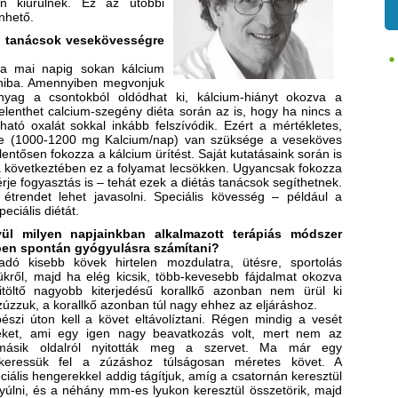
n kiürülnek. Ez az utóbbi
önhető.
ó tanácsok vesekövességre
 a mai napig sokan kálcium
 hiba. Amennyiben megvonjuk
nyag a csontokból oldódhat ki, kálcium-hiányt okozva a
elenthet calcium-szegény diéta során az is, hogy ha nincs a
ható oxalát sokkal inkább felszívódik. Ezért a mértékletes,
dre (1000-1200 mg Kalcium/nap) van szüksége a veseköves
lentősen fokozza a kálcium ürítést. Saját kutatásaink során is
a következtében ez a folyamat lecsökken. Ugyancsak fokozza
ehérje fogyasztás is – tehát ezek a diétás tanácsok segíthetnek.
 étrendet lehet javasolni. Speciális kövesség – például a
eciális diétát.
ül milyen napjainkban alkalmazott terápiás módszer
kben spontán gyógyulásra számítani?
ó kisebb kövek hirtelen mozdulatra, ütésre, sportolás
ükről, majd ha elég kicsik, több-kevesebb fájdalmat okozva
kitöltő nagyobb kiterjedésű korallkő azonban nem ürül ki
 zúzzuk, a korallkő azonban túl nagy ehhez az eljáráshoz.
zi úton kell a követ eltávolíztani. Régen mindig a vesét
veket, ami egy igen nagy beavatkozás volt, mert nem az
másik oldalról nyitották meg a szervet. Ma már egy
l keressük fel a zúzáshoz túlságosan méretes követ. A
ciális hengerekkel addig tágítjuk, amíg a csatornán keresztül
nyúlni, és a néhány mm-es lyukon keresztül összetörik, majd