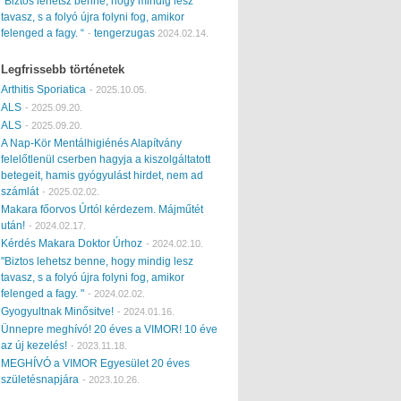
“Biztos lehetsz benne, hogy mindig lesz
tavasz, s a folyó újra folyni fog, amikor
felenged a fagy. “
tengerzugas
-
2024.02.14.
Legfrissebb történetek
Arthitis Sporiatica
-
2025.10.05.
ALS
-
2025.09.20.
ALS
-
2025.09.20.
A Nap-Kör Mentálhigiénés Alapítvány
felelőtlenül cserben hagyja a kiszolgáltatott
betegeit, hamis gyógyulást hirdet, nem ad
számlát
-
2025.02.02.
Makara főorvos Úrtól kérdezem. Májműtét
után!
-
2024.02.17.
Kérdés Makara Doktor Úrhoz
-
2024.02.10.
"Biztos lehetsz benne, hogy mindig lesz
tavasz, s a folyó újra folyni fog, amikor
felenged a fagy. "
-
2024.02.02.
Gyogyultnak Minősitve!
-
2024.01.16.
Ünnepre meghívó! 20 éves a VIMOR! 10 éve
az új kezelés!
-
2023.11.18.
MEGHÍVÓ a VIMOR Egyesület 20 éves
születésnapjára
-
2023.10.26.