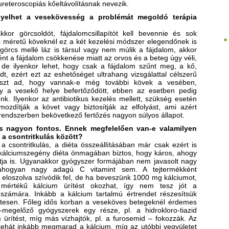
t ureteroscopiás kőeltávolításnak nevezik.
ényelhet a vesekövesség a problémát megoldó terápia
kor görcsoldót, fájdalomcsillapítót kell bevennie és sok
is méretű köveknél ez a két kezelési módszer elegendőnek is
görcs mellé láz is társul vagy nem múlik a fájdalom, akkor
ént a fájdalom csökkenése miatt az orvos és a beteg úgy véli,
, de ilyenkor lehet, hogy csak a fájdalom szűnt meg, a kő,
t, ezért ezt az eshetőséget ultrahang vizsgálattal célszerű
laszt ad, hogy vannak-e még további kövek a vesében,
ogy a vesekő helye befertőződött, ebben az esetben pedig
k. Ilyenkor az antibiotikus kezelés mellett, szükség esetén
mozdítják a követ vagy biztosítják az elfolyást, ami azért
t rendszerben bekövetkező fertőzés nagyon súlyos állapot.
s nagyon fontos. Ennek megfelelően van-e valamilyen
a csontritkulás között?
 csontritkulás, a diéta összeállításában már csak ezért is
 kálciumszegény diéta önmagában biztos, hogy káros, ahogy
tja is. Ugyanakkor gyógyszer formájában nem javasolt nagy
 ahogyan nagy adagú C vitamint sem. A tejtermékként
 eloszolva szívódik fel, de ha beveszünk 1000 mg kálciumot,
 mértékű kálcium ürítést okozhat, így nem tesz jót a
zámára. Inkább a kálcium tartalmú értrendet részesítsük
etesen. Főleg idős korban a veseköves betegeknél érdemes
ő-megelőző gyógyszerek egy része, pl. a hidrokloro-tiazid
ürítést, míg más vízhajtók, pl. a furosemid – fokozzák. Az
tehát inkább megmarad a kálcium, míg az utóbbi vegyületet