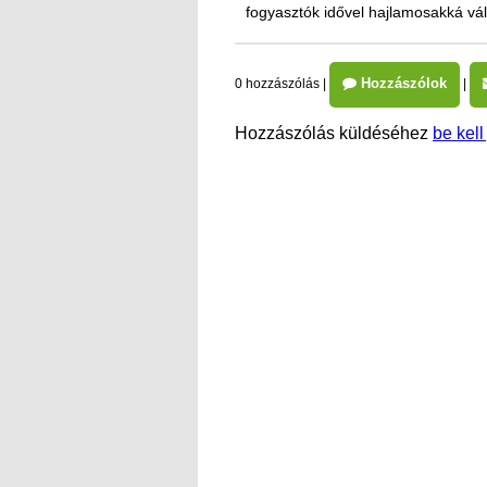
fogyasztók idővel hajlamosakká vál
Hozzászólok
0 hozzászólás
|
|
Hozzászólás küldéséhez
be kell