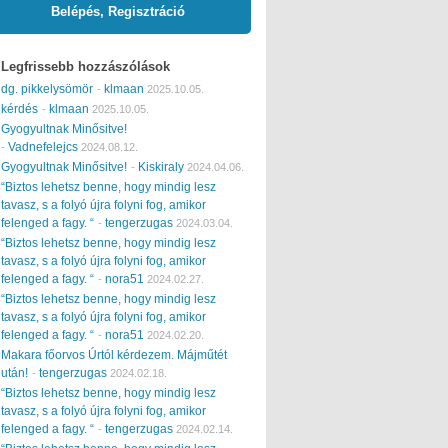
Belépés, Regisztráció
Legfrissebb hozzászólások
dg. pikkelysömör
klmaan
-
2025.10.05.
kérdés
klmaan
-
2025.10.05.
Gyogyultnak Minősitve!
Vadnefelejcs
-
2024.08.12.
Gyogyultnak Minősitve!
Kiskiraly
-
2024.04.06.
“Biztos lehetsz benne, hogy mindig lesz
tavasz, s a folyó újra folyni fog, amikor
felenged a fagy. “
tengerzugas
-
2024.03.04.
“Biztos lehetsz benne, hogy mindig lesz
tavasz, s a folyó újra folyni fog, amikor
felenged a fagy. “
nora51
-
2024.02.27.
“Biztos lehetsz benne, hogy mindig lesz
tavasz, s a folyó újra folyni fog, amikor
felenged a fagy. “
nora51
-
2024.02.20.
Makara főorvos Úrtól kérdezem. Májműtét
után!
tengerzugas
-
2024.02.18.
“Biztos lehetsz benne, hogy mindig lesz
tavasz, s a folyó újra folyni fog, amikor
felenged a fagy. “
tengerzugas
-
2024.02.14.