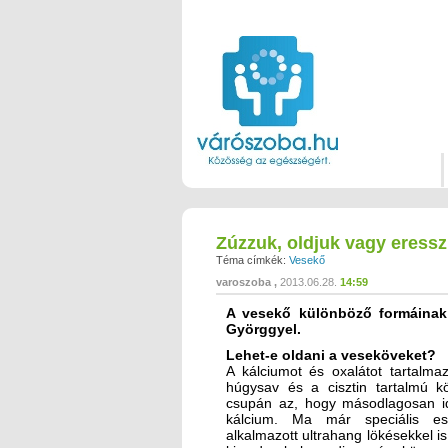
Zúzzuk, oldjuk vagy eress
Téma címkék:
Vesekő
varoszoba
2013.06.28.
14:59
A vesekő különböző formáinak 
Györggyel.
Lehet-e oldani a veseköveket?
A kálciumot és oxalátot tartalma
húgysav és a cisztin tartalmú k
csupán az, hogy másodlagosan id
kálcium. Ma már speciális esz
alkalmazott ultrahang lökésekkel is