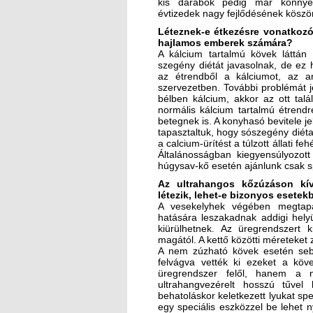
kis darabok pedig már könnye
évtizedek nagy fejlődésének kösz
Léteznek-e étkezésre vonatkoz
hajlamos emberek számára?
A kálcium tartalmú kövek láttán
szegény diétát javasolnak, de ez
az étrendből a kálciumot, az a
szervezetben. További problémát j
bélben kálcium, akkor az ott talál
normális kálcium tartalmú étren
betegnek is. A konyhasó bevitele je
tapasztaltuk, hogy sószegény diét
a calcium-ürítést a túlzott állati f
Általánosságban kiegyensúlyozott
húgysav-kő esetén ajánlunk csak sp
Az ultrahangos kőzúzáson kív
létezik, lehet-e bizonyos esete
A vesekelyhek végében megtapad
hatására leszakadnak addigi hely
kiürülhetnek. Az üregrendszert 
magától. A kettő közötti méreteket
A nem zúzható kövek esetén sebés
felvágva vették ki ezeket a kö
üregrendszer felől, hanem a 
ultrahangvezérelt hosszú tűve
behatoláskor keletkezett lyukat spe
egy speciális eszközzel be lehet 