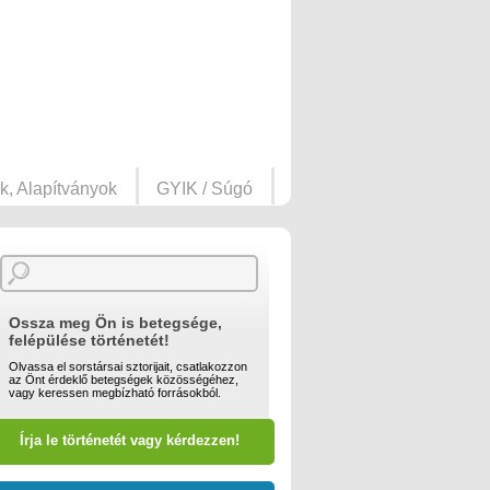
k, Alapítványok
GYIK / Súgó
Ossza meg Ön is betegsége,
felépülése történetét!
Olvassa el sorstársai sztorijait, csatlakozzon
az Önt érdeklő betegségek közösségéhez,
vagy keressen megbízható forrásokból.
Írja le történetét vagy kérdezzen!