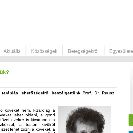
Aktuális
Közösségek
Betegségekről
Egyesülete
zük?
terápiás lehetőségeiről beszélgettünk Prof. Dr. Reusz
zó köveket nem, kizárólag a
öveket lehet oldani, a gond
ővel ezekre is kicsapódik a
közzel, a testen kívülről
 szét lehet zúzni a köveket, a