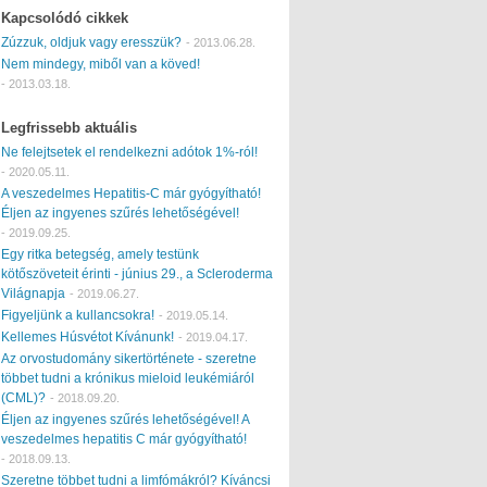
Kapcsolódó cikkek
Zúzzuk, oldjuk vagy eresszük?
-
2013.06.28.
Nem mindegy, miből van a köved!
-
2013.03.18.
Legfrissebb aktuális
Ne felejtsetek el rendelkezni adótok 1%-ról!
-
2020.05.11.
A veszedelmes Hepatitis-C már gyógyítható!
Éljen az ingyenes szűrés lehetőségével!
-
2019.09.25.
Egy ritka betegség, amely testünk
kötőszöveteit érinti - június 29., a Scleroderma
Világnapja
-
2019.06.27.
Figyeljünk a kullancsokra!
-
2019.05.14.
Kellemes Húsvétot Kívánunk!
-
2019.04.17.
Az orvostudomány sikertörténete - szeretne
többet tudni a krónikus mieloid leukémiáról
(CML)?
-
2018.09.20.
Éljen az ingyenes szűrés lehetőségével! A
veszedelmes hepatitis C már gyógyítható!
-
2018.09.13.
Szeretne többet tudni a limfómákról? Kíváncsi