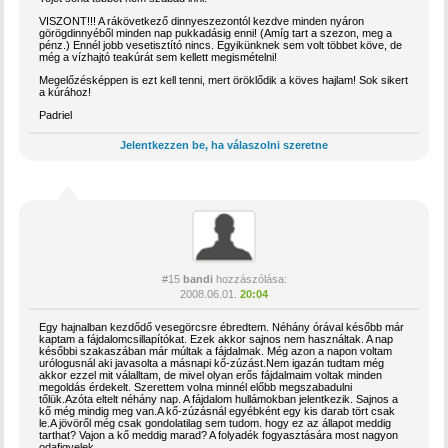
VISZONT!!! A rákövetkező dinnyeszezontól kezdve minden nyáron
görögdinnyéből minden nap pukkadásig enni! (Amíg tart a szezon, meg a
pénz.) Ennél jobb vesetisztító nincs. Egyikünknek sem volt többet köve, de
még a vízhajtó teakúrát sem kellett megismételni!
Megelőzésképpen is ezt kell tenni, mert öröklődik a köves hajlam! Sok sikert
a kúrához!
Padriel
Jelentkezzen be, ha válaszolni szeretne
#15
bandi
hozzászólása:
2008.06.01.
20:04
Egy hajnalban kezdődő vesegörcsre ébredtem. Néhány órával később már
kaptam a fájdalomcsillapítókat. Ezek akkor sajnos nem használtak. A nap
későbbi szakaszában már múltak a fájdalmak. Még azon a napon voltam
urólogusnál aki javasolta a másnapi kő-zúzást.Nem igazán tudtam még
akkor ezzel mit válalltam, de mivel olyan erős fájdalmaim voltak minden
megoldás érdekelt. Szerettem volna minnél előbb megszabadulni
tőlük.Azóta eltelt néhány nap. A fájdalom hullámokban jelentkezik. Sajnos a
kő még mindig meg van.A kő-zúzásnál egyébként egy kis darab tört csak
le.A jövöről még csak gondolatilag sem tudom. hogy ez az állapot meddig
tarthat? Vajon a kő meddig marad? A folyadék fogyasztására most nagyon
odafigyelek.