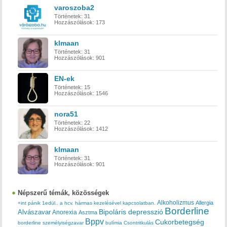
varoszoba2
Történetek:
31
Hozzászólások:
173
klmaan
Történetek:
31
Hozzászólások:
901
EN-ek
Történetek:
15
Hozzászólások:
1546
nora51
Történetek:
22
Hozzászólások:
1412
klmaan
Történetek:
31
Hozzászólások:
901
Népszerű témák, közösségek
Alkoholizmus
Allergia
+int pánik
1edül..
a hcv. hármas kezelésével kapcsolatban.
Borderline
Bipoláris depresszió
Alvászavar
Anorexia
Asztma
Bppv
Cukorbetegség
borderline személyiségzavar
bulímia
Csontritkulás