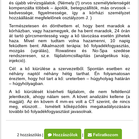
és újabb vérvizsgálatok. (Némely (!) orvos személytelenségét
kompenzálta többek – ápolók, betegszállítók, más orvosok –
kedvessége, figyelmessége, így a kórházi személyzet
hozzáállását megfelelőnek osztályzom J. )
Természetesen én dönthettem el, hogy bent maradok a
kórházban, vagy hazamegyek, de ha bent maradok, 24 órán
át tartó görcsmentesség vagy a kő távozása esetén jöhetek
haza. Mivel nem tudtam volna hazamenni, 10 napig
feküdtem bent. Alkalmazott terápia: bő folyadékfogyasztás,
mozgás (ugrálás), Rowatinex és No-Spa szedése
rendszeresen, sz.e. fájdalomcsillapítás (analgetikus kúp,
injekció).
Cél: a kő kiürülése a szervezetből. Spontán esetben ez
néhány naptól néhány hétig tarthat. Én folyamatosan
éreztem, hogy hol tart a kő: ureterben – húgyholyag határán
– húgyhólyagban.
A kő kiürülését kísérheti fájdalom, de nem feltétlenül
jelentkezik, ahogy nálam sem. A követ analizálni kellene (a
magját). Az én kövem 4 mm-es volt a CT szerint, de nincs
meg, elúszott… Ismételt kőképződés megakadályozására
további bő folyadékfogyasztást javasolnak.
Hozzászólok
Feliratkozom
2 hozzászólás
|
|