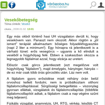
Vesekőbetegség
Téma címkék:
Vesekő
ckata
2008.01.02.
13:01
Egy más okból történő hasi UH vizsgálaton derült ki, hogy
vesekövem van. Panaszt nem okozott. Akkor rögtön a „jól
ismert" terápiát alkalmaztam: bőséges folyadékfogyasztás
(napi 2 liter a minimum!). Egy hónapra rá jelentkezett is a
várható tünet: erős vesegörcs – ugyanis a kő elindult a
veséből a húgyhólyag felé. Ebben a szakaszban okozza a
legnagyobb fájdalmat azzal, hogy elzárja az uretert.
Először csak görcs jelentkezett (ezt megelőzve volt
húgyhólyag "fájdalom"), majd émelygés, hányinger, hányás –
de ez már csak több órás görcsölés után. Láz nem volt.
A fájdalom gyors erősödése miatt néhány órán belül
orvoshoz kellett fordulni, nem is próbálkoztam otthoni
fájdalomcsillapítással. Sűrgősségi betegellátás – viszonylag
gyorsan elláttak, vizsgálatok és fájdalomcsillapítás (többféle
fájdalomcsillapítót adtak, a fájdalom csak a nap végére szűnt
meg teljesen).
Fizikális vizsgálat, anamnézis, UH, RTG, vérkép, később CT