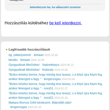
Jelentkezzen be, ha válaszolni szeretne
Hozzászólás küldéséhez
be kell jelentkezni.
Legfrissebb hozzászólások
dg. pikkelysömör
klmaan
-
2025.10.05.
kérdés
klmaan
-
2025.10.05.
Gyogyultnak Minősitve!
Vadnefelejcs
-
2024.08.12.
Gyogyultnak Minősitve!
Kiskiraly
-
2024.04.06.
“Biztos lehetsz benne, hogy mindig lesz tavasz, s a folyó újra folyni fog,
amikor felenged a fagy. “
tengerzugas
-
2024.03.04.
“Biztos lehetsz benne, hogy mindig lesz tavasz, s a folyó újra folyni fog,
amikor felenged a fagy. “
nora51
-
2024.02.27.
“Biztos lehetsz benne, hogy mindig lesz tavasz, s a folyó újra folyni fog,
amikor felenged a fagy. “
nora51
-
2024.02.20.
Makara főorvos Úrtól kérdezem. Májműtét után!
tengerzugas
-
2024.02.18.