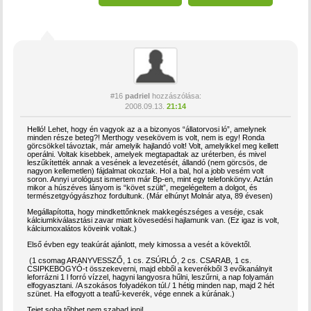
#16
padriel
hozzászólása:
2008.09.13.
21:14
Helló! Lehet, hogy én vagyok az a a bizonyos “állatorvosi ló”, amelynek
minden része beteg?! Merthogy vesekövem is volt, nem is egy! Ronda
görcsökkel távoztak, már amelyik hajlandó volt! Volt, amelyikkel meg kellett
operálni. Voltak kisebbek, amelyek megtapadtak az uréterben, és mivel
leszűkítették annak a vesének a levezetését, állandó (nem görcsös, de
nagyon kellemetlen) fájdalmat okoztak. Hol a bal, hol a jobb vesém volt
soron. Annyi urológust ismertem már Bp-en, mint egy telefonkönyv. Aztán
mikor a húszéves lányom is “követ szült”, megelégeltem a dolgot, és
természetgyógyászhoz fordultunk. (Már elhúnyt Molnár atya, 89 évesen)
Megállapította, hogy mindkettőnknek makkegészséges a veséje, csak
kálciumkiválasztási zavar miatt kövesedési hajlamunk van. (Ez igaz is volt,
kálciumoxalátos köveink voltak.)
Első évben egy teakúrát ajánlott, mely kimossa a vesét a kövektől.
(1 csomag ARANYVESSZŐ, 1 cs. ZSÚRLÓ, 2 cs. CSARAB, 1 cs.
CSIPKEBOGYÓ-t összekeverni, majd ebből a keverékből 3 evőkanálnyit
leforrázni 1 l forró vízzel, hagyni langyosra hűlni, leszűrni, a nap folyamán
elfogyasztani. /A szokásos folyadékon túl./ 1 hétig minden nap, majd 2 hét
szünet. Ha elfogyott a teafű-keverék, vége ennek a kúrának.)
Tejet soha tőbbet nem szabad inni!