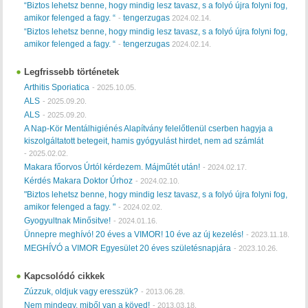
“Biztos lehetsz benne, hogy mindig lesz tavasz, s a folyó újra folyni fog,
amikor felenged a fagy. “
tengerzugas
-
2024.02.14.
“Biztos lehetsz benne, hogy mindig lesz tavasz, s a folyó újra folyni fog,
amikor felenged a fagy. “
tengerzugas
-
2024.02.14.
Legfrissebb történetek
Arthitis Sporiatica
-
2025.10.05.
ALS
-
2025.09.20.
ALS
-
2025.09.20.
A Nap-Kör Mentálhigiénés Alapítvány felelőtlenül cserben hagyja a
kiszolgáltatott betegeit, hamis gyógyulást hirdet, nem ad számlát
-
2025.02.02.
Makara főorvos Úrtól kérdezem. Májműtét után!
-
2024.02.17.
Kérdés Makara Doktor Úrhoz
-
2024.02.10.
"Biztos lehetsz benne, hogy mindig lesz tavasz, s a folyó újra folyni fog,
amikor felenged a fagy. "
-
2024.02.02.
Gyogyultnak Minősitve!
-
2024.01.16.
Ünnepre meghívó! 20 éves a VIMOR! 10 éve az új kezelés!
-
2023.11.18.
MEGHÍVÓ a VIMOR Egyesület 20 éves születésnapjára
-
2023.10.26.
Kapcsolódó cikkek
Zúzzuk, oldjuk vagy eresszük?
-
2013.06.28.
Nem mindegy, miből van a köved!
-
2013.03.18.