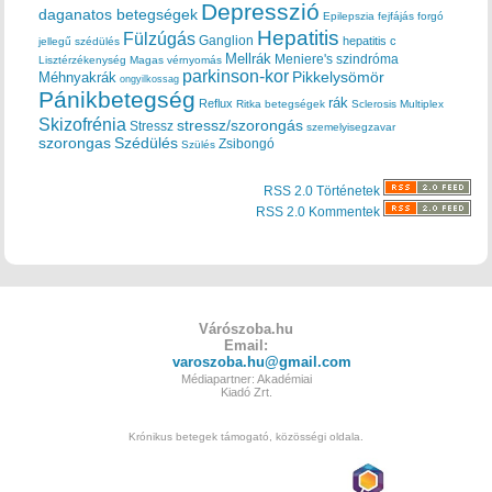
Depresszió
daganatos betegségek
Epilepszia
fejfájás
forgó
Hepatitis
Fülzúgás
Ganglion
hepatitis c
jellegű szédülés
Mellrák
Meniere's szindróma
Lisztérzékenység
Magas vérnyomás
parkinson-kor
Méhnyakrák
Pikkelysömör
ongyilkossag
Pánikbetegség
rák
Reflux
Ritka betegségek
Sclerosis Multiplex
Skizofrénia
stressz/szorongás
Stressz
szemelyisegzavar
szorongas
Szédülés
Zsibongó
Szülés
RSS 2.0 Történetek
RSS 2.0 Kommentek
Várószoba.hu
Email:
varoszoba.hu@gmail.com
Médiapartner: Akadémiai
Kiadó Zrt.
Krónikus betegek támogató, közösségi oldala.