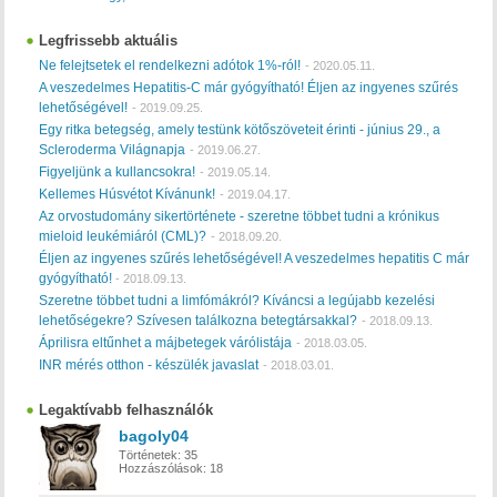
Legfrissebb aktuális
Ne felejtsetek el rendelkezni adótok 1%-ról!
-
2020.05.11.
A veszedelmes Hepatitis-C már gyógyítható! Éljen az ingyenes szűrés
lehetőségével!
-
2019.09.25.
Egy ritka betegség, amely testünk kötőszöveteit érinti - június 29., a
Scleroderma Világnapja
-
2019.06.27.
Figyeljünk a kullancsokra!
-
2019.05.14.
Kellemes Húsvétot Kívánunk!
-
2019.04.17.
Az orvostudomány sikertörténete - szeretne többet tudni a krónikus
mieloid leukémiáról (CML)?
-
2018.09.20.
Éljen az ingyenes szűrés lehetőségével! A veszedelmes hepatitis C már
gyógyítható!
-
2018.09.13.
Szeretne többet tudni a limfómákról? Kíváncsi a legújabb kezelési
lehetőségekre? Szívesen találkozna betegtársakkal?
-
2018.09.13.
Áprilisra eltűnhet a májbetegek várólistája
-
2018.03.05.
INR mérés otthon - készülék javaslat
-
2018.03.01.
Legaktívabb felhasználók
bagoly04
Történetek:
35
Hozzászólások:
18