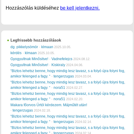
Hozzászólás küldéséhez
be kell jelentkezni.
Legfrissebb hozzászólások
dg. pikkelysömör
klmaan
-
2025.10.05.
kérdés
klmaan
-
2025.10.05.
Gyogyultnak Minősitve!
Vadnefelejcs
-
2024.08.12.
Gyogyultnak Minősitve!
Kiskiraly
-
2024.04.06.
“Biztos lehetsz benne, hogy mindig lesz tavasz, s a folyó újra folyni fog,
amikor felenged a fagy. “
tengerzugas
-
2024.03.04.
“Biztos lehetsz benne, hogy mindig lesz tavasz, s a folyó újra folyni fog,
amikor felenged a fagy. “
nora51
-
2024.02.27.
“Biztos lehetsz benne, hogy mindig lesz tavasz, s a folyó újra folyni fog,
amikor felenged a fagy. “
nora51
-
2024.02.20.
Makara főorvos Úrtól kérdezem. Májműtét után!
tengerzugas
-
2024.02.18.
“Biztos lehetsz benne, hogy mindig lesz tavasz, s a folyó újra folyni fog,
amikor felenged a fagy. “
tengerzugas
-
2024.02.14.
“Biztos lehetsz benne, hogy mindig lesz tavasz, s a folyó újra folyni fog,
amikor felenged a fagy. “
tengerzugas
-
2024.02.14.