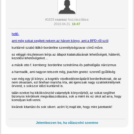
#1633
csarasz
hozzászólása:
2010.04.21.
16:47
helló,
ami még sokat segített nekem az három könyv, ami a BPD-ről szól
kuritárné szabó ildikó-borderline személyiségzavar című műve.
ez eléggé részletesen leírja az állapot kialakulásának lehetőségeit, hátterét,
kezelési lehetőségeket…
a másik otto f. kernberg: borderline szindróma és pathológiás nárcizmus
a harmadik, ami nagyon tetszett még, joachim gneist: szerető gyűlölség
van még egy jó könyv, a kognitív viselkedésterápiáról borderilnoknak, de az
nem olvastam, ezt linehan marsha írta, aki igencsak nagy szaktekintélynek
örvend, s sokszor idézi kuritárné is.
talán ezeket ha kikölcsönzöd valamelyik könyvtárból, az sokat segíthet
bizonyos kérdések megválaszolására, sok a miért és ez okot ad arra, hogy
komolyan kell venni.
kivánok kitartást és sok sikert. azért írj majd ide, hogy mire jutottatok!
Jelentkezzen be, ha válaszolni szeretne