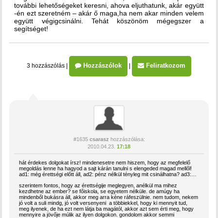
további lehetőségeket keresni, ahova eljuthatunk, akár együtt
-én ezt szeretném – akár ő maga,ha nem akar minden velem
együtt végigcsinálni. Tehát köszönöm mégegszer a
segítséget!
Hozzászólok
Feliratkozom
3 hozzászólás
|
|
#1635
csarasz
hozzászólása:
2010.04.23.
17:18
hát érdekes dolgokat írsz! mindenesetre nem hiszem, hogy az megfelelő
megoldás lenne ha hagyod a sajt kárán tanulni s elengeded magad mellől!
ad1: még érettségi előtt áll, ad2: pénz nélkül tényleg mit csinálhatna? ad3:…
szerintem fontos, hogy az érettségije meglegyen, anélkül ma mihez
kezdhetne az ember? se főiskola, se egyetem nélküle. de amúgy ha
mindenből bukásra áll, akkor meg arra kéne ráfeszülnie. nem tudom, nekem
jó volt a suli mindg, jó volt versenyeni a többiekkel, hogy ki mennyit tud,
meg ilyenek, de ha ezt nem látja ba magától, akkor azt sem érti meg, hogy
mennyire a jövője múlik az ilyen dolgokon. gondolom akkor semmi