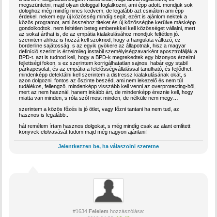
megszüntetni, majd olyan dologgal foglalkozni, ami épp adott. mondjuk sok
dologhoz még mindíg nincs kedvem, de legalább azt csinálom ami épp
érdekel. nekem egy új közösség mindíg segít, ezért is ajánlom nektek a
közös programot, ami összehoz titeket és új közösségbe kerülve másképp
gondolkodtok. nem feltétlen beteg emberekkel kell közösséget vállalni, mert
az sokat árthat is, de az empátia kialakulásához mondjuk feltétlen jó.
szerintem ahhoz is hozzá kell szoknod, hogy a hangulata változó, ez
borderline sajátosság, s az egyik gyökere az állapotnak, hisz a magyar
definíció szerint is érzelmileg instabil személyiségzavarként aposztrofálják a
BPD-t. azt is tudnod kell, hogy a BPD-k megrekedtek egy bizonyos érzelmi
fejlettségi fokon, s ez szerintem korrigálhatatlan sajnos. habár egy stabil
párkapcsolat, és az empátia a felelősségvállalással tanulható, és fejlődhet.
mindenképp detektálni kell szerintem a distressz kialakulásának okát, s
azon dolgozni. fontos az őszinte beszéd, ami nem lekezelő és nem túl
tudálékos, fellengző. mindenképp visszább kell venni az overprotecting-ből,
mert az nem használ, hanem inkább árt, de mindenképp éreznie kell, hogy
miatta van minden, s róla szól most minden, de nélküle nem megy…
szerintem a közös főzés is jó ötlet, vagy főzni tantani ha nem tud, az
hasznos is legalább..
hát remélem írtam hasznos dolgokat, s még mindíg csak az alant említett
könyvek elolvasását tudom majd még nagyon ajánlani!
Jelentkezzen be, ha válaszolni szeretne
#1634
Felelem
hozzászólása: