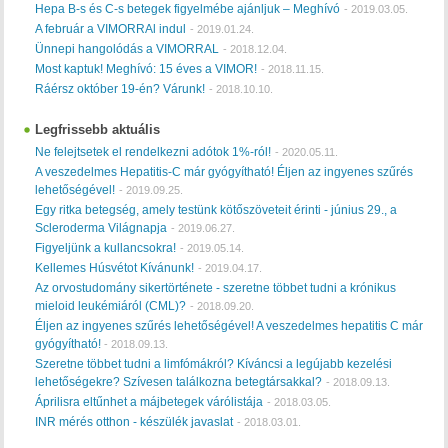
Hepa B-s és C-s betegek figyelmébe ajánljuk – Meghívó
-
2019.03.05.
A február a VIMORRAl indul
-
2019.01.24.
Ünnepi hangolódás a VIMORRAL
-
2018.12.04.
Most kaptuk! Meghívó: 15 éves a VIMOR!
-
2018.11.15.
Ráérsz október 19-én? Várunk!
-
2018.10.10.
Legfrissebb aktuális
Ne felejtsetek el rendelkezni adótok 1%-ról!
-
2020.05.11.
A veszedelmes Hepatitis-C már gyógyítható! Éljen az ingyenes szűrés
lehetőségével!
-
2019.09.25.
Egy ritka betegség, amely testünk kötőszöveteit érinti - június 29., a
Scleroderma Világnapja
-
2019.06.27.
Figyeljünk a kullancsokra!
-
2019.05.14.
Kellemes Húsvétot Kívánunk!
-
2019.04.17.
Az orvostudomány sikertörténete - szeretne többet tudni a krónikus
mieloid leukémiáról (CML)?
-
2018.09.20.
Éljen az ingyenes szűrés lehetőségével! A veszedelmes hepatitis C már
gyógyítható!
-
2018.09.13.
Szeretne többet tudni a limfómákról? Kíváncsi a legújabb kezelési
lehetőségekre? Szívesen találkozna betegtársakkal?
-
2018.09.13.
Áprilisra eltűnhet a májbetegek várólistája
-
2018.03.05.
INR mérés otthon - készülék javaslat
-
2018.03.01.