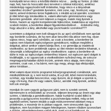
komolyabb terve nincs a későbbi életére nézve… pedig az fontos. jó ötlet
napi, heti, havi és hosszabb távú terveket s célokat kitűzni(e), amikhez
mindenképp ragaszkodni kell! érdekelne, hogy nincs-e a lányodnak
valamihez érzéke? gondolok ilyenekre, mint zene, rajz, festészet, vagy
bármi, amivel érdemes lenne foglalkozni, s inkább azzal operálni. szerintem
jó ötlet lehet egy iskolaváltás is, valami alternatív gimmnáziumra vagy
ilyesmire gondolok. ahol nem teljesen a magyar, matek meg ilyenek a
fontos, hanem az egyéni kompetenciák fejlesztése, kialakítása az egyénre
szabott módon, a borderline állapot figyelembevételével… érdekelne még,
hogy abuzál-e a lány, alkohollal vagy pszichoaktív szerekkel???
szerinttem a dolgokat nem kell ráhagyni és az apró sértődések nem apróak
egy borderlin számára, de ha nem akar beszélni róla akkor nem fog. olyan
sajnos nincs, hogy apró sértődés, az csak a kezdete, a borderline-ok
sajnos nem képesek egészségesen gondolkozni, reálisan megítélni a
dolgokat, akkor amikor valami bántja őket, s ez generálja az inadekvát
viselkedést. az ilyen problémák sajnos az élet minden területére kihatnak, s
rányomják a bélyegüket az egész viselkedésre. sajnos a borderline-ok
dühe is más az egészséges emberéhez képest. ezt egészen apró dolgok is
kiválthatják, s ez ugyancsak a viselkedésben nyílvánul meg, de sokszor
megmagyarázhatatlan dühöt érzünk, aminek nincs alapja, nem irányul
semmire, csak van, s ha bármi, nem úgy megy, ahogy épp elképzeljük,
akkor kirobban…
lehet valami olyan közös programot kéne(programokat) csinálnotok, ami
mindkettőtöknek új, s nem kerül sokba, itt a jó idő, lehet menni kirándulni,
színház, egy kisállat beszerzése, vagy ilyesmi, de jó dolgok a sportok is,
vagy chi-kung, thai-chi vagy valami, boksz, aerobik meg ilyenek, amihez
kell sok energia.
mondjuk én sem vagyok gyógyszer párti, nem is szedek semmit,
bármennyire is erősködtek az orvosok. teljesen lenyomja az énem egy alap
szintre, s blokkolja a gondolkodásom. habár kuritárné szabó ildikó is
javasolta a gyógyszeres kezelést a pszichoterápia mellett, még se lett
egyikből semmi, hanem inkább a saját módszeremmel oldottam meg a
problémám, s mostmár én is jobban vagyok. nem stresszelek úgy a
dolgokon, nem fusztrálom magam feleslegesen, hanem róbálom azonosítani
a dühöm, elégedetlenségem valódi okát, majd azzal foglalkozni, és