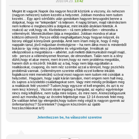
2010.04.23.
13:42
Megint itt vagyok.Napok óta nagyon feszült köztünk a viszony, és nehezen
(nagyon nehezen) tudom kezelni a helyzetet. Jobban mondva nem tudom
kezelni… Egy apró sértődés után gondoltam hagyom lenyugodni benne a
dolgokat, hogy ne “telepedjek” rá teljesen. 4 napig bírtam, majd rákérdeztem
nem kellene-e megbeszélni a dolgokat, mint inkább átsiklani felettük. A
reakció az volt,hogy ok. Kivételesen – rá nem jellemzően – elmondta a
véleményét. Menekülsében látja a megodást. Jobban mondva el akar
költözni otthonról. Persze előbb meghallgattam,hogy hogyan képzeli, és
bizony eléggé könnyűnek gondolja. Amit nem írtam még le, hogy ő még
nappalin tanul, jövő májusban érettségizne – ha nem állna most is mindenből
bukásra- így még nincs jövedelme és végzettsége. Irreálisak az
elképzelései a megoldásra – albérlet..suli melletti diákmunkából megél majd..
stb- persze a véleményemet finoman, de elmondtam. Talán nem is a tény
dühít,hogy el akar menni, mert érzem,hogy ez nem probléma megoldás,
hanem düh a részéről. Inkább az a baj, hogy nem látja egyáltalán a
realitásokat, csapong, és nem néz szembe azzal a ténnyel, hogy pszichés
problémái vannak. (véleményem szerinte előbb ezzel kellene inkább
foglalkozni mint menekülni) szóval most nagyon nem tudom mit csináljak a
helyzettel.. Hagyjam, hogy saját kárán tanuljon, mert engem nem hall meg..
és sajnos a közelebbi családtagokat sem. Vagy mint mindíg próbáljam meg
a realitások felé vezetni? Tudom,hogy egyszer el kell engedni, és azt is ez
nem lesz könnyű.. Viszont olyan ingatag a hangulat, az egész egyénisége
nincs még kifejlődve, nem tudja mire képes, és mire nem. A kineziológusunk
annó azt mondta,hogy az érzelmi feljettsége max 12-14 évesnek felel meg.
De valóban lehet így elengedni,hogy tudom még végül is nagyon gyerek az
önfentartáshoz? Szerintetek? (nagyon köszönöm az újabb
hozzászólásokat is!!)
Jelentkezzen be, ha válaszolni szeretne