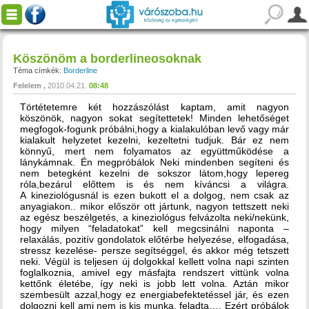
Köszönöm a borderlineosoknak
Téma címkék:
Borderline
Felelem
2010.04.21.
08:48
Törtétetemre két hozzászólást kaptam, amit nagyon
köszönök, nagyon sokat segítettetek! Minden lehetőséget
megfogok-fogunk próbálni,hogy a kialakulóban levő vagy már
kialakult helyzetet kezelni, kezeltetni tudjuk. Bár ez nem
könnyű, mert nem folyamatos az együttműködése a
lánykámnak. Én megpróbálok Neki mindenben segíteni és
nem betegként kezelni de sokszor látom,hogy lepereg
róla,bezárul előttem is és nem kíváncsi a világra.
A kineziológusnál is ezen bukott el a dolgog, nem csak az
anyagiakon.. mikor először ott jártunk, nagyon tettszett neki
az egész beszélgetés, a kineziológus felvázolta neki/nekünk,
hogy milyen “feladatokat” kell megcsinálni naponta –
relaxálás, pozitív gondolatok előtérbe helyezése, elfogadása,
stressz kezelése- persze segítséggel, és akkor még tetszett
neki. Végül is teljesen új dolgokkal kellett volna napi szinten
foglalkoznia, amivel egy másfajta rendszert vittünk volna
kettőnk életébe, így neki is jobb lett volna. Aztán mikor
szembesült azzal,hogy ez energiabefektetéssel jár, és ezen
dolgozni kell ami nem is kis munka, feladta…. Ezért próbálok