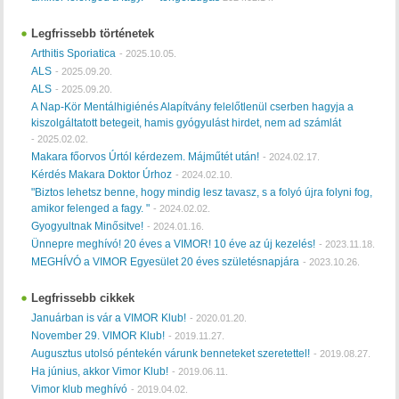
Legfrissebb történetek
Arthitis Sporiatica
-
2025.10.05.
ALS
-
2025.09.20.
ALS
-
2025.09.20.
A Nap-Kör Mentálhigiénés Alapítvány felelőtlenül cserben hagyja a
kiszolgáltatott betegeit, hamis gyógyulást hirdet, nem ad számlát
-
2025.02.02.
Makara főorvos Úrtól kérdezem. Májműtét után!
-
2024.02.17.
Kérdés Makara Doktor Úrhoz
-
2024.02.10.
"Biztos lehetsz benne, hogy mindig lesz tavasz, s a folyó újra folyni fog,
amikor felenged a fagy. "
-
2024.02.02.
Gyogyultnak Minősitve!
-
2024.01.16.
Ünnepre meghívó! 20 éves a VIMOR! 10 éve az új kezelés!
-
2023.11.18.
MEGHÍVÓ a VIMOR Egyesület 20 éves születésnapjára
-
2023.10.26.
Legfrissebb cikkek
Januárban is vár a VIMOR Klub!
-
2020.01.20.
November 29. VIMOR Klub!
-
2019.11.27.
Augusztus utolsó péntekén várunk benneteket szeretettel!
-
2019.08.27.
Ha június, akkor Vimor Klub!
-
2019.06.11.
Vimor klub meghívó
-
2019.04.02.