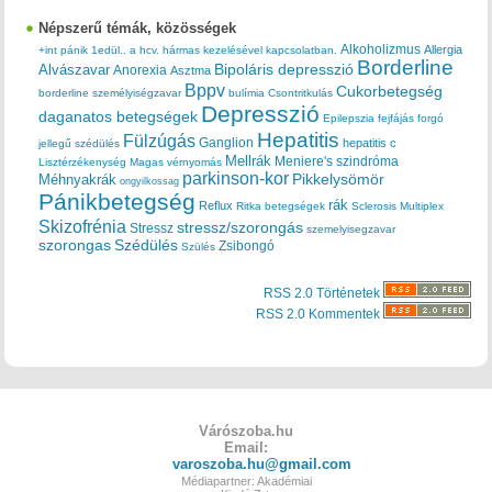
Népszerű témák, közösségek
Alkoholizmus
Allergia
+int pánik
1edül..
a hcv. hármas kezelésével kapcsolatban.
Borderline
Bipoláris depresszió
Alvászavar
Anorexia
Asztma
Bppv
Cukorbetegség
borderline személyiségzavar
bulímia
Csontritkulás
Depresszió
daganatos betegségek
Epilepszia
fejfájás
forgó
Hepatitis
Fülzúgás
Ganglion
hepatitis c
jellegű szédülés
Mellrák
Meniere's szindróma
Lisztérzékenység
Magas vérnyomás
parkinson-kor
Méhnyakrák
Pikkelysömör
ongyilkossag
Pánikbetegség
rák
Reflux
Ritka betegségek
Sclerosis Multiplex
Skizofrénia
stressz/szorongás
Stressz
szemelyisegzavar
szorongas
Szédülés
Zsibongó
Szülés
RSS 2.0 Történetek
RSS 2.0 Kommentek
Várószoba.hu
Email:
varoszoba.hu@gmail.com
Médiapartner: Akadémiai