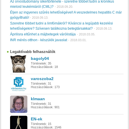
Az orvostudomány sikertörténete - szeretne többet tudni a krónikus
mieloid leukémiáról (CML)?
-
2018.09.20.
Éljen az ingyenes szűrés lehetőségével! A veszedelmes hepatitis C már
gyógyítható!
-
2018.09.13.
Szeretne többet tudni a limfómákról? Kíváncsi a legújabb kezelési
lehetőségekre? Szívesen találkozna betegtársakkal?
-
2018.09.13.
Áprilisra eltűnhet a májbetegek várólistája
-
2018.03.05.
INR mérés otthon - készülék javaslat
-
2018.03.01.
Legaktívabb felhasználók
bagoly04
Történetek:
35
Hozzászólások:
18
varoszoba2
Történetek:
31
Hozzászólások:
173
klmaan
Történetek:
31
Hozzászólások:
901
EN-ek
Történetek:
15
Hozzászólások:
1546