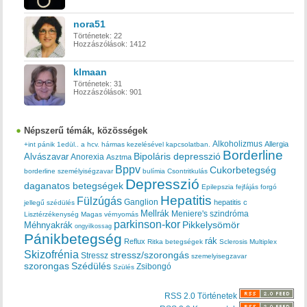
nora51
Történetek:
22
Hozzászólások:
1412
klmaan
Történetek:
31
Hozzászólások:
901
Népszerű témák, közösségek
Alkoholizmus
Allergia
+int pánik
1edül..
a hcv. hármas kezelésével kapcsolatban.
Borderline
Bipoláris depresszió
Alvászavar
Anorexia
Asztma
Bppv
Cukorbetegség
borderline személyiségzavar
bulímia
Csontritkulás
Depresszió
daganatos betegségek
Epilepszia
fejfájás
forgó
Hepatitis
Fülzúgás
Ganglion
hepatitis c
jellegű szédülés
Mellrák
Meniere's szindróma
Lisztérzékenység
Magas vérnyomás
parkinson-kor
Méhnyakrák
Pikkelysömör
ongyilkossag
Pánikbetegség
rák
Reflux
Ritka betegségek
Sclerosis Multiplex
Skizofrénia
stressz/szorongás
Stressz
szemelyisegzavar
szorongas
Szédülés
Zsibongó
Szülés
RSS 2.0 Történetek