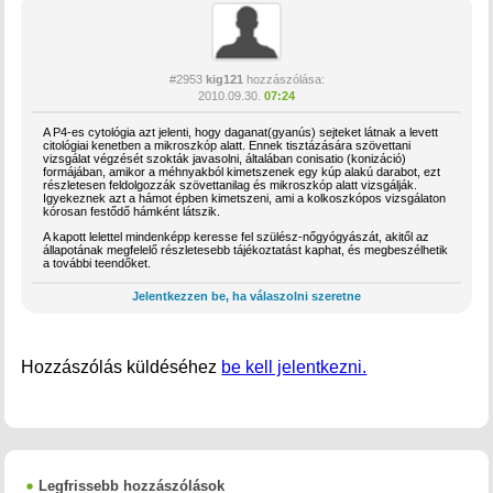
#2953
kig121
hozzászólása:
2010.09.30.
07:24
A P4-es cytológia azt jelenti, hogy daganat(gyanús) sejteket látnak a levett
citológiai kenetben a mikroszkóp alatt. Ennek tisztázására szövettani
vizsgálat végzését szokták javasolni, általában conisatio (konizáció)
formájában, amikor a méhnyakból kimetszenek egy kúp alakú darabot, ezt
részletesen feldolgozzák szövettanilag és mikroszkóp alatt vizsgálják.
Igyekeznek azt a hámot épben kimetszeni, ami a kolkoszkópos vizsgálaton
kórosan festődő hámként látszik.
A kapott lelettel mindenképp keresse fel szülész-nőgyógyászát, akitől az
állapotának megfelelő részletesebb tájékoztatást kaphat, és megbeszélhetik
a további teendőket.
Jelentkezzen be, ha válaszolni szeretne
Hozzászólás küldéséhez
be kell jelentkezni.
Legfrissebb hozzászólások