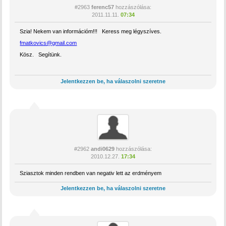
#2963
ferenc57
hozzászólása:
2011.11.11.
07:34
Szia! Nekem van információm!!! Keress meg légyszíves.
fmatkovics@gmail.com
Kösz. Segítünk.
Jelentkezzen be, ha válaszolni szeretne
#2962
andi0629
hozzászólása:
2010.12.27.
17:34
Sziasztok minden rendben van negativ lett az erdményem
Jelentkezzen be, ha válaszolni szeretne