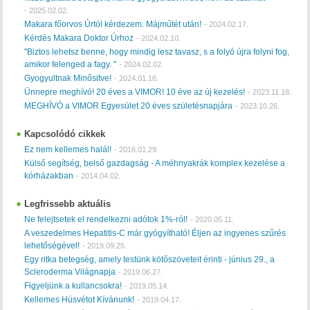
-
2025.02.02.
Makara főorvos Úrtól kérdezem. Májműtét után!
-
2024.02.17.
Kérdés Makara Doktor Úrhoz
-
2024.02.10.
"Biztos lehetsz benne, hogy mindig lesz tavasz, s a folyó újra folyni fog,
amikor felenged a fagy. "
-
2024.02.02.
Gyogyultnak Minősitve!
-
2024.01.16.
Ünnepre meghívó! 20 éves a VIMOR! 10 éve az új kezelés!
-
2023.11.18.
MEGHÍVÓ a VIMOR Egyesület 20 éves születésnapjára
-
2023.10.26.
Kapcsolódó cikkek
Ez nem kellemes halál!
-
2016.01.29.
Külső segítség, belső gazdagság - A méhnyakrák komplex kezelése a
kórházakban
-
2014.04.02.
Legfrissebb aktuális
Ne felejtsetek el rendelkezni adótok 1%-ról!
-
2020.05.11.
A veszedelmes Hepatitis-C már gyógyítható! Éljen az ingyenes szűrés
lehetőségével!
-
2019.09.25.
Egy ritka betegség, amely testünk kötőszöveteit érinti - június 29., a
Scleroderma Világnapja
-
2019.06.27.
Figyeljünk a kullancsokra!
-
2019.05.14.
Kellemes Húsvétot Kívánunk!
-
2019.04.17.