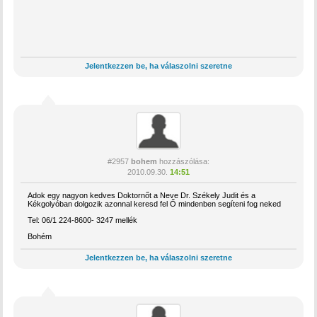
Jelentkezzen be, ha válaszolni szeretne
#2957
bohem
hozzászólása:
2010.09.30.
14:51
Adok egy nagyon kedves Doktornőt a Neve Dr. Székely Judit és a
Kékgolyóban dolgozik azonnal keresd fel Ő mindenben segíteni fog neked
Tel: 06/1 224-8600- 3247 mellék
Bohém
Jelentkezzen be, ha válaszolni szeretne