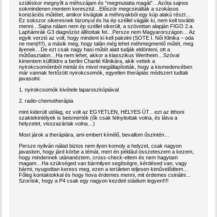
szüléskor megnyílt a méhszájam és “megmutatta magát”…Azóta sajnos
sokmindenen mentem keresztül…Először megcsinálták a szokásos
konizációs műtétet, amikor kivágtak a méhnyakból egy kúp alakú részt…
Ez sokszor sikeresnek bizonyul és ha ép széllel vágják ki, nem kell tovább
menni…Sajna nálam nem ép széllel sikerült, a szövettan alapján FIGO 2.a.
Laphámrák G3 diagnózist állítottak fel…Persze nem Magyarországon… Az
egyik verzió az volt, hogy mindent ki kell pakolni (SOTE I. Női Klinika – oda
ne menj!!!!), a másik meg, hogy talán még lehet méhmegmentő műtét, meg
ilyenek…De ezt csak nagy hasi műtét alatt tudják eldönteni, ott a
műtőasztalon…Ha nem lehet, akkor a klasszikus Wertheim…Szóval
kimentem külföldre a berlini Charité Klinikára, akik vettek a
nyirokcsomóimból mintát és mivel megállapították, hogy a kismedencében
már vannak fertőzött nyirokcsomók, egyetlen therápiás módszert tudtak
javasolni:
1. nyirokcsomók kivétele laparoszkópiával
2. radio-chemotherápia
mint kiderült utólag, ez volt az EGYETLEN, HELYES ÚT…ezt az itthoni
szaktekintélyek is beismerték (ők csak felnyitottak volna, és látva a
helyzetet, visszazártak volna…)
Most járok a therápiára, ami embert kímélő, bevallom őszintén…
Persze nyilván nálad biztos nem ilyen komoly a helyzet, csak nagyon
javaslom, hogy járd körbe a témát, mert én például összeteszem a kezem,
hogy mindennek utánanéztem, cross-check-eltem és nem hagytam
magam…Ha szükséged van bármilyen segítségre, kérdésed van, vagy
bármi, nyugodtan keress meg, ezen a területen teljesen kiművelődtem…
Főleg kontaktokkal és hogy hova érdemes menni, mit érdemes csinálni…
Szorítok, hogy a P4 csak egy nagyon kezdeti stádium legyen!!!!