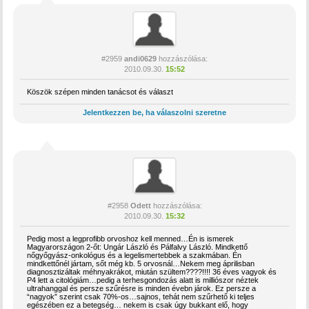
#2959
andi0629
hozzászólása:
2010.09.30.
15:52
Köszök szépen minden tanácsot és választ
Jelentkezzen be, ha válaszolni szeretne
#2958
Odett
hozzászólása:
2010.09.30.
15:32
Pedig most a legprofibb orvoshoz kell menned…Én is ismerek
Magyarországon 2-őt: Ungár László és Pálfalvy László. Mindkettő
nőgyőgyász-onkológus és a legelismertebbek a szakmában. Én
mindkettőnél jártam, sőt még kb. 5 orvosnál…Nekem meg áprilisban
diagnosztizáltak méhnyakrákot, miután szültem????!!!! 36 éves vagyok és
P4 lett a citológiám…pedig a terhesgondozás alatt is milliószor néztek
ultrahanggal és persze szűrésre is minden évebn járok. Ez persze a
“nagyok” szerint csak 70%-os…sajnos, tehát nem szűrhető ki teljes
egészében ez a betegség… nekem is csak úgy bukkant elő, hogy