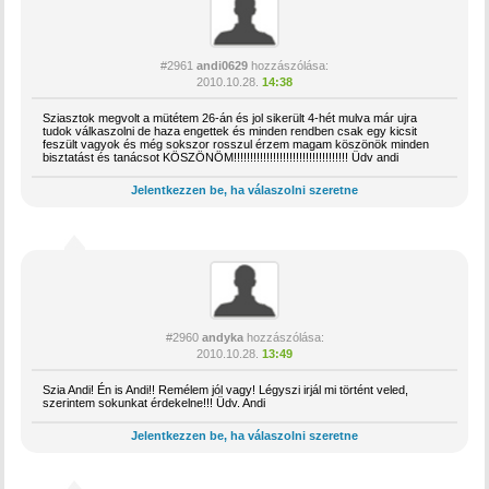
#2961
andi0629
hozzászólása:
2010.10.28.
14:38
Sziasztok megvolt a mütétem 26-án és jol sikerült 4-hét mulva már ujra
tudok válkaszolni de haza engettek és minden rendben csak egy kicsit
feszült vagyok és még sokszor rosszul érzem magam köszönök minden
bisztatást és tanácsot KÖSZÖNÖM!!!!!!!!!!!!!!!!!!!!!!!!!!!!!!!!!!! Üdv andi
Jelentkezzen be, ha válaszolni szeretne
#2960
andyka
hozzászólása:
2010.10.28.
13:49
Szia Andi! Én is Andi!! Remélem jól vagy! Légyszi irjál mi történt veled,
szerintem sokunkat érdekelne!!! Üdv. Andi
Jelentkezzen be, ha válaszolni szeretne