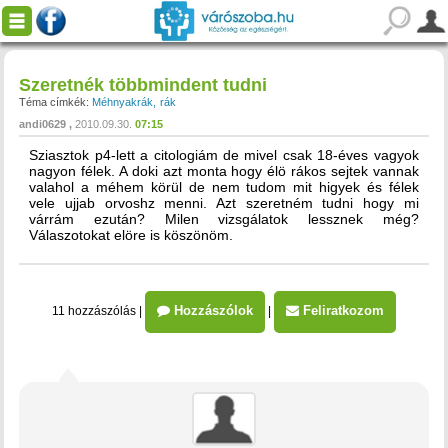
Szeretnék többmindent tudni
Téma címkék:
Méhnyakrák
rák
andi0629
2010.09.30.
07:15
Sziasztok p4-lett a citologiám de mivel csak 18-éves vagyok
nagyon félek. A doki azt monta hogy élö rákos sejtek vannak
valahol a méhem körül de nem tudom mit higyek és félek
vele ujjab orvoshz menni. Azt szeretném tudni hogy mi
várrám ezután? Milen vizsgálatok lessznek még?
Válaszotokat elöre is köszönöm.
Hozzászólok
Feliratkozom
11 hozzászólás
|
|