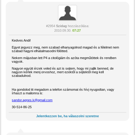
#2954
Szidag
hozzászólása:
2010.09.30.
07:27
Kedves Andi!
Egyet jegyezz meg, nem szabad elhanyagolnod magad és a félelmet nem
szabad hagyni elhatalmasodni fölötted.
Nekem májusban lett P4 a citológiám és azóta megműtöttek és rendben
vagyok.
Nagyon együtt érzek veled és azt is sejtem, hogy mi zajlik benned, de
nagyon kérlek menj orvoshoz, mert ezektől a sejtektől meg kell
szabadulnod.
Ha gondolod itt megadom a telefon számomat és hívj nyugodtan, vagy
írhaszt a mailomra is:
sandor.agnes.k@gmail.com
30-514-86-25
Jelentkezzen be, ha válaszolni szeretne