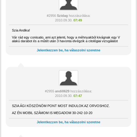
#2956
Szidag
hozzászólása:
2010.09.30.
07:49
Szia Andika!
Vár rád egy conisatio, ami azt jelenti, hogy a méhnyakból kivágnak egy V
alakú darabot és a műtét után 3 havonta elvégzik a citológiai vizsgálatot
Jelentkezzen be, ha válaszolni szeretne
#2955
andi0629
hozzászólása:
2010.09.30.
07:47
SZIA ÁGI KÖSZÖNÖM PONT MOST INDULOK AZ ORVOSHOZ.
AZ ÉN MOBIL SZÁMOM IS MEGADOM 30-242-10-20
Jelentkezzen be, ha válaszolni szeretne