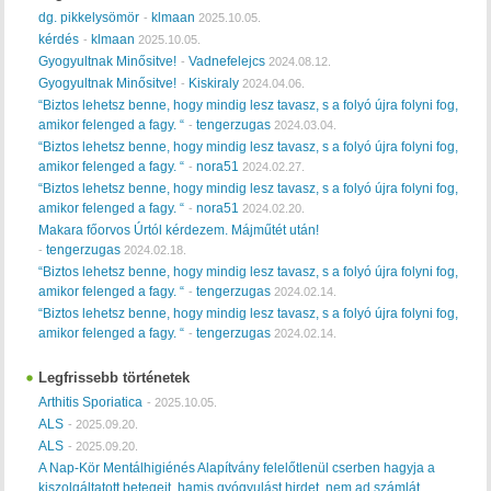
dg. pikkelysömör
klmaan
-
2025.10.05.
kérdés
klmaan
-
2025.10.05.
Gyogyultnak Minősitve!
Vadnefelejcs
-
2024.08.12.
Gyogyultnak Minősitve!
Kiskiraly
-
2024.04.06.
“Biztos lehetsz benne, hogy mindig lesz tavasz, s a folyó újra folyni fog,
amikor felenged a fagy. “
tengerzugas
-
2024.03.04.
“Biztos lehetsz benne, hogy mindig lesz tavasz, s a folyó újra folyni fog,
amikor felenged a fagy. “
nora51
-
2024.02.27.
“Biztos lehetsz benne, hogy mindig lesz tavasz, s a folyó újra folyni fog,
amikor felenged a fagy. “
nora51
-
2024.02.20.
Makara főorvos Úrtól kérdezem. Májműtét után!
tengerzugas
-
2024.02.18.
“Biztos lehetsz benne, hogy mindig lesz tavasz, s a folyó újra folyni fog,
amikor felenged a fagy. “
tengerzugas
-
2024.02.14.
“Biztos lehetsz benne, hogy mindig lesz tavasz, s a folyó újra folyni fog,
amikor felenged a fagy. “
tengerzugas
-
2024.02.14.
Legfrissebb történetek
Arthitis Sporiatica
-
2025.10.05.
ALS
-
2025.09.20.
ALS
-
2025.09.20.
A Nap-Kör Mentálhigiénés Alapítvány felelőtlenül cserben hagyja a
kiszolgáltatott betegeit, hamis gyógyulást hirdet, nem ad számlát