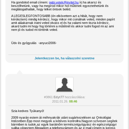
Ha gondolod email címem:
gabi.vetek@invitel.hu
írj ha akarsz és
beszélhetünk, vagy ha megírod mikor hol műtenek egyeztethetünk és
meglátogathatlak, hogy lelket öntsek beléd.
A LEGESLEGFONTOSABB (én elkövettem azt a hibát, hogy nem
kérdeztem) mindig kérdezz, hogy mikor mit csinálnak veled, minden papírt
amit aláakarnak iratni veled olvass el és ha valami nem tiszta kérdezz,
akard tudni mi hogy fog történni a műtétnél és akkor tudni fogod mi az ami
nem jó és tudod mi történik veled.
Üdv és gyógyulás -anyuci2006-
Jelentkezzen be, ha válaszolni szeretne
#3861
Edyt77
hozzászólása:
2011.01.26.
08:46
Szia kedves Tyúkanyó!
2009 nyarán estem át méhnyakrák utáni sugárkezelésen az Onkológiai
Intézetben.Épp most megyek a kétéves kontrollra.Nagyon szÍvesen segítek
bármiben is tudok,az egyik barátnőm természetgyógyász én egészségügyi
suliba végeztem.Megadom a telefonszámom és az e-mail címem is keress