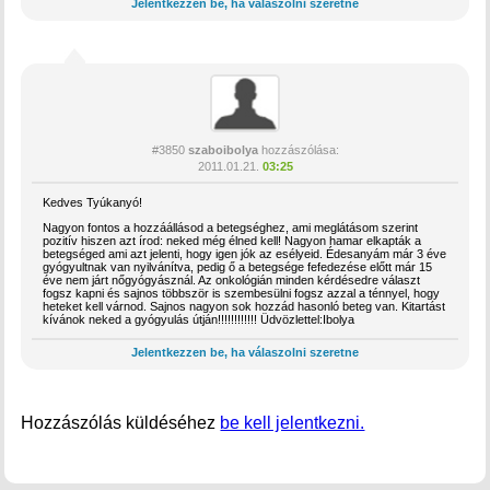
Jelentkezzen be, ha válaszolni szeretne
#3850
szaboibolya
hozzászólása:
2011.01.21.
03:25
Kedves Tyúkanyó!
Nagyon fontos a hozzáállásod a betegséghez, ami meglátásom szerint
pozitív hiszen azt írod: neked még élned kell! Nagyon hamar elkapták a
betegséged ami azt jelenti, hogy igen jók az esélyeid. Édesanyám már 3 éve
gyógyultnak van nyilvánítva, pedig ő a betegsége fefedezése előtt már 15
éve nem járt nőgyógyásznál. Az onkológián minden kérdésedre választ
fogsz kapni és sajnos többször is szembesülni fogsz azzal a ténnyel, hogy
heteket kell várnod. Sajnos nagyon sok hozzád hasonló beteg van. Kitartást
kívánok neked a gyógyulás útján!!!!!!!!!!!! Üdvözlettel:Ibolya
Jelentkezzen be, ha válaszolni szeretne
Hozzászólás küldéséhez
be kell jelentkezni.