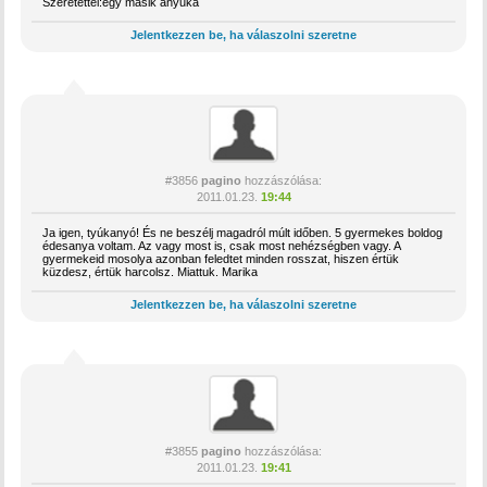
Szeretettel:egy másik anyuka
Jelentkezzen be, ha válaszolni szeretne
#3856
pagino
hozzászólása:
2011.01.23.
19:44
Ja igen, tyúkanyó! És ne beszélj magadról múlt időben. 5 gyermekes boldog
édesanya voltam. Az vagy most is, csak most nehézségben vagy. A
gyermekeid mosolya azonban feledtet minden rosszat, hiszen értük
küzdesz, értük harcolsz. Miattuk. Marika
Jelentkezzen be, ha válaszolni szeretne
#3855
pagino
hozzászólása:
2011.01.23.
19:41