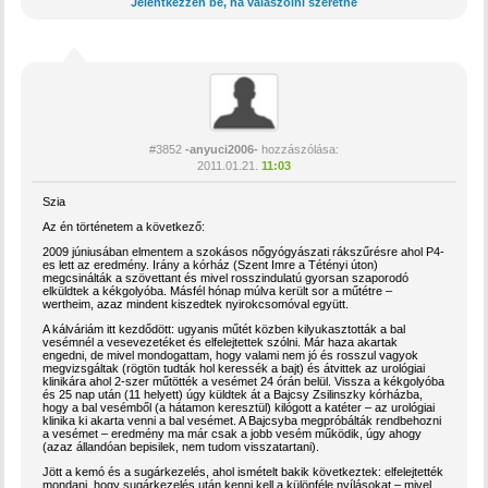
Jelentkezzen be, ha válaszolni szeretne
#3852
-anyuci2006-
hozzászólása:
2011.01.21.
11:03
Szia
Az én történetem a következő:
2009 júniusában elmentem a szokásos nőgyógyászati rákszűrésre ahol P4-
es lett az eredmény. Irány a kórház (Szent Imre a Tétényi úton)
megcsinálták a szövettant és mivel rosszindulatú gyorsan szaporodó
elküldtek a kékgolyóba. Másfél hónap múlva került sor a műtétre –
wertheim, azaz mindent kiszedtek nyirokcsomóval együtt.
A kálváriám itt kezdődött: ugyanis műtét közben kilyukasztották a bal
vesémnél a vesevezetéket és elfelejtettek szólni. Már haza akartak
engedni, de mivel mondogattam, hogy valami nem jó és rosszul vagyok
megvizsgáltak (rögtön tudták hol keressék a bajt) és átvittek az urológiai
klinikára ahol 2-szer műtötték a vesémet 24 órán belül. Vissza a kékgolyóba
és 25 nap után (11 helyett) úgy küldtek át a Bajcsy Zsilinszky kórházba,
hogy a bal vesémből (a hátamon keresztül) kilógott a katéter – az urológiai
klinika ki akarta venni a bal vesémet. A Bajcsyba megpróbálták rendbehozni
a vesémet – eredmény ma már csak a jobb vesém működik, úgy ahogy
(azaz állandóan bepisilek, nem tudom visszatartani).
Jött a kemó és a sugárkezelés, ahol ismételt bakik következtek: elfelejtették
mondani, hogy sugárkezelés után kenni kell a különféle nyílásokat – mivel