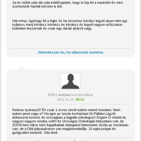
Ja és műtét után ide-oda küldőzgettek, hogy ki írja fel a haskötöt és mire
szereztünk hasfali sérvem is lett.
Hát ennyi, úgyhogy fel a fejjel, és ha orvoshoz kerülsz legyél olyan mint egy
kullancs menj kérdezz kérdezz és kérdezz és legyél nagyon erőszakos
különben leszarnak és csak egy darab akármi vagy.
Jelentkezzen be, ha válaszolni szeretne
#3851
andyka
hozzászólása:
2011.01.21.
08:01
Kedves tyukanyó!! Én csak 1 orvos nevét tudom neked mondani. Nem
tudom pesti vagy-e? Ha igen az István korházban Dr.Pálfalvi László
doktorurat keresd. Az országban a legjobb onkologus!! Engem Ő mütött és
nagyon nagyon rendes volt!!! Az Országos Onkologiai Intézetben volt, de
2OO9-ben mikor nem fogadhattak betegeket felmondott. Azóta az Istvánban
van, de a Déli pályaudvaron van magánrendelője. Jó egészséget és
gyógyulást kivánok. Üdv.Andi