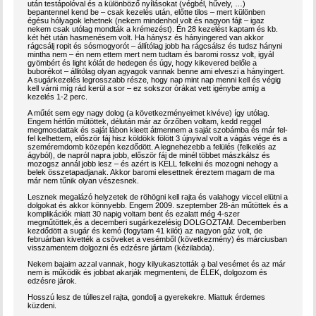
után testápolóval és a különböző nyílásokat (végbél, hűvely, …)
bepantennel kend be – csak kezelés után, előtte tilos – mert különben
égésu hólyagok lehetnek (nekem mindenhol volt és nagyon fájt – igaz
nekem csak utólag mondták a krémezést). Én 28 kezelést kaptam és kb.
két hét után hasmenésem volt. Ha hánysz és hányingered van akkor
rágcsálj ropit és sósmogyorót – állítólag jobb ha rágcsálsz és tudsz hányni
mintha nem – én nem ettem mert nem tudtam és baromi rossz volt, igyál
gyömbért és light kólát de hedegen és úgy, hogy kikevered belőle a
buborékot – állitólag olyan agyagok vannak benne ami elveszi a hányingert.
A sugárkezelés legrosszabb része, hogy nap mint nap menni kell és végig
kell várni míg rád kerül a sor – ez sokszor órákat vett igénybe amíg a
kezelés 1-2 perc.
A műtét sem egy nagy dolog (a következményeimet kivéve) így utólag.
Engem hétfőn műtöttek, délután már az őrzőben voltam, kedd reggel
megmosdattak és saját lábon kleett átmennem a saját szobámba és már fel-
fel kelhettem, először fáj hisz köldökk fölött 3 újnyival volt a vágás vége és a
szeméremdomb közepén kezdődött. A legnehezebb a felülés (felkelés az
ágyból), de napról napra jobb, először fáj de minél többet mászkálsz és
mozogsz annál jobb lesz – és azért is KELL felkelni és mozogni nehogy a
belek összetapadjanak. Akkor baromi elesettnek éreztem magam de ma
már nem tűnik olyan vészesnek.
Lesznek megalázó helyzetek de röhögni kell rajta és valahogy viccel elütni a
dolgokat és akkor könnyebb. Engem 2009. szeptember 28-án műtöttek és a
komplikációk miatt 30 napig voltam bent és ezalatt még 4-szer
megműtöttek,és a decemberi sugárkezelésig DOLGOZTAM. Decemberben
kezdődött a sugár és kemó (fogytam 41 kilót) az nagyon gáz volt, de
februárban kivették a csöveket a vesémből (következmény) és márciusban
visszamentem dolgozni és edzésre jártam (kézilabda).
Nekem bajaim azzal vannak, hogy kilyukasztották a bal vesémet és az már
nem is működik és jobbat akarják megmenteni, de ÉLEK, dolgozom és
edzésre járok.
Hosszú lesz de túlleszel rajta, gondolj a gyerekekre. Miattuk érdemes
küzdeni.