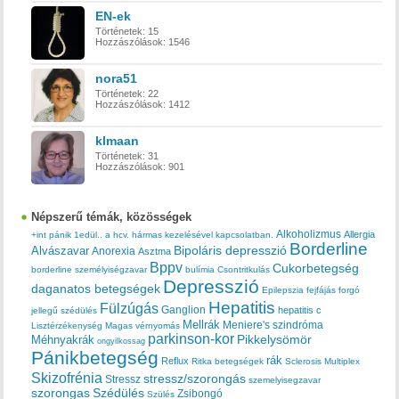
EN-ek
Történetek:
15
Hozzászólások:
1546
nora51
Történetek:
22
Hozzászólások:
1412
klmaan
Történetek:
31
Hozzászólások:
901
Népszerű témák, közösségek
Alkoholizmus
Allergia
+int pánik
1edül..
a hcv. hármas kezelésével kapcsolatban.
Borderline
Bipoláris depresszió
Alvászavar
Anorexia
Asztma
Bppv
Cukorbetegség
borderline személyiségzavar
bulímia
Csontritkulás
Depresszió
daganatos betegségek
Epilepszia
fejfájás
forgó
Hepatitis
Fülzúgás
Ganglion
hepatitis c
jellegű szédülés
Mellrák
Meniere's szindróma
Lisztérzékenység
Magas vérnyomás
parkinson-kor
Méhnyakrák
Pikkelysömör
ongyilkossag
Pánikbetegség
rák
Reflux
Ritka betegségek
Sclerosis Multiplex
Skizofrénia
stressz/szorongás
Stressz
szemelyisegzavar
szorongas
Szédülés
Zsibongó
Szülés