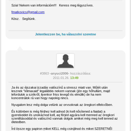
Szia! Nekem van információm!!! Keress meg légyszíves.
fmatkovics@gmail.com
Kösz. Segítünk.
Jelentkezzen be, ha válaszolni szeretne
#3863
-anyuci2006-
hozzászólása:
2011.01.26.
13:49
Ja és az éjszakai izzadás valószínű a stressz miatt van. Műtét után
lesznek “klimaxaid” legalábbis nekem vannak (jön egy hőhullám, majd
lefordulok a székről, ilyenkor friss levegő és elmúlik) de ha nem
koncentrálok rá van hogy napokig nincs.
Nyugalom lesz még dolga velünk az orvsoknak az öregkori elfekvőben.
És különben is még férjhez kell adnod (ki kell nősítened a fiaidat) a
gyerekeidet és unokáznod kell, aq férjed agyára kell menned az öregkori
szenilításoddal és valószínű vannak dolgok amiket még meg kell tenned az
életedben.
Írd össze egy papiron miket KELL még csinálnod és miket SZERETNÉl