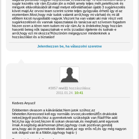
sugár kezelés vár rám.Ezután jön a műtét amely teljes méh,petefészek és
mirigyek eltávolításából áll majd melyet előreláthatóan újabb 3 sugárkezelés
követ majd.Az orvosi team szerint szinte teljes gyógyulás érhető így el az
esetemben.Most,hogy már tudok valamit arról,hogy mi várható és mi áll
előttem kicsit nyugodtabb vagyok.Viszont ha van valaki aki már részt vett
sugárkezelésen és vannak tapasztalatai és tanácsai azt szívesen fogadom
hiszen ezen a téren nem tudom mi vár rám.Az is érdekelne,hogy hozzám
hasonló beteg nők tapasztalnak-e erős izzadást éjjelente és tudnak-e
arról,hogy ezt mi okozza?Köszönöm mégegyszer mindenkinek a
hozzászólást és a bíztatást!
Jelentkezzen be, ha válaszolni szeretne
#3857
revi11
hozzászólása:
2011.01.24.
10:41
Kedves Anyuci!
Döbbenten olvasom a kálváriádat.Nem jutok szóhoz,ez
hihetetlen.Keressned kell egy normális orvost,okvetlenül!Én drukkolok
neked,legyél pozitív,hisz a gyerekeknek szükségük van Rád!!!Ne add
fel,írj,ha úgy érzed,hiszen itt sokan olvasnak,és megható,amit egyesek
írnak.A segítség akárhonnan jöhet,úgyhogy csak pozitívan,gondolj
arra,hogy aki öt gyermeknek életet adott,az egy erős nő,és így még nagyon
sok dolgod van itt a földön,úgyhogy hajrá:-)