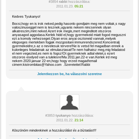
#3854
rabbi
hozzászólása:
2011.01.23.
05:21
Kedves Tyukanyo!
Bocsi,hogy en is irok neked,pedig hasonlo gondjaim meg nem voltak,s nagy
valoszinuseggel nem is lesznek,ugyanis nekem nincsennek olyan
alkatreszim,mint neked.Azert irok megis,mert meginditott otszoros
anyasagod aggodasa.Kerlek hidd el,hogy gyermekeid miatt fogod meguszni
ezt a komoly nehezseget.Olyan eros anyai osztoneid vannak,melyek
elegseges mertekben fogjak mozgositani immunrendszered.Koncentralj
gyermekeidre,s az o nevelesuk tervere!Ne is vetsd fel magadban ennek a
kulonleges feladatnak az elmulasztasat!Te nem halhatsz meg,mig feladatod
el nem vegezted,es nem is fogsz!Ot gyermeknek adtal eletet,s ezert
otszoros eselyed van a tulelesre!Ma 2011.jan.22-e van.Kerlek ird meg
nekem 2020.januar 22-en,hogy hogy erzed magad!email
cimem:kistrombitas@Yahoo.com .Szeretettel:Rabbi
Jelentkezzen be, ha válaszolni szeretne
#3853
tyukanyo
hozzászólása:
2011.01.22.
21:14
Köszönöm mindenkinek a hozzászólást és a bíztatást!!!