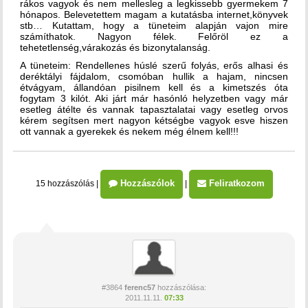
rákos vagyok és nem mellesleg a legkissebb gyermekem 7
hónapos. Belevetettem magam a kutatásba internet,könyvek
stb… Kutattam, hogy a tüneteim alapján vajon mire
számíthatok. Nagyon félek. Felőröl ez a
tehetetlenség,várakozás és bizonytalanság.
A tüneteim: Rendellenes húslé szerű folyás, erős alhasi és
deréktályi fájdalom, csomóban hullik a hajam, nincsen
étvágyam, állandóan pisilnem kell és a kimetszés óta
fogytam 3 kilót. Aki járt már hasónló helyzetben vagy már
esetleg átélte és vannak tapasztalatai vagy esetleg orvos
kérem segítsen mert nagyon kétségbe vagyok esve hiszen
ott vannak a gyerekek és nekem még élnem kell!!!
Hozzászólok
Feliratkozom
15 hozzászólás
|
|
#3864
ferenc57
hozzászólása:
2011.11.11.
07:33