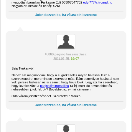
nyugodtan bármikor Farkasné Edit 0630/7547732
edyt77@citromail.hu
Nagyon drukkolok és ne félj! SZIA
Jelentkezzen be, ha válaszolni szeretne
#3860
pagino
hozzászólása:
2011.01.25.
19:07
Szia Tyúkanyó!
Nehéz azt megmondani, hogy a sugárkezelés milyen hatással lesz a
szervezetedre, mert minden szervezet más. Rám semmilyen hatással nem
volt, persze biztosan az is számít, hogy hova lövik. Légyszi, ha szeretnéd,
hogy levelezzünk a
pagino@citromail.hu
-ra írj, mert ide kevesebbet és
nehezebben jutok fel. ok? Bővebbet az e-mail címemen.
Oda várom jelentkezésedet. Szeretettel : Marika
Jelentkezzen be, ha válaszolni szeretne