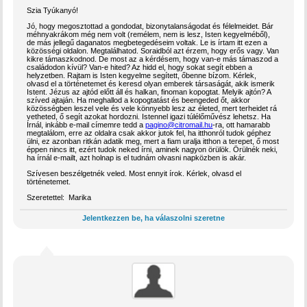
Szia Tyúkanyó!
Jó, hogy megosztottad a gondodat, bizonytalanságodat és félelmeidet. Bár
méhnyakrákom még nem volt (remélem, nem is lesz, Isten kegyelméből),
de más jellegű daganatos megbetegedéseim voltak. Le is írtam itt ezen a
közösségi oldalon. Megtalálhatod. Soraidból azt érzem, hogy erős vagy. Van
kikre támaszkodnod. De most az a kérdésem, hogy van-e más támaszod a
családodon kívül? Van-e hited? Az hidd el, hogy sokat segít ebben a
helyzetben. Rajtam is Isten kegyelme segített, őbenne bízom. Kérlek,
olvasd el a történetemet és keresd olyan emberek társaságát, akik ismerik
Istent. Jézus az ajtód előtt áll és halkan, finoman kopogtat. Melyik ajtón? A
szíved ajtaján. Ha meghallod a kopogtatást és beengeded őt, akkor
közösségben leszel vele és vele könnyebb lesz az életed, mert terheidet rá
vetheted, ő segít azokat hordozni. Istennel igazi túlélőművész lehetsz. Ha
Írnál, inkább e-mail címemre tedd a
pagino@citromail.hu
-ra, ott hamarabb
megtalálom, erre az oldalra csak akkor jutok fel, ha itthonról tudok géphez
ülni, ez azonban ritkán adatik meg, mert a fiam uralja itthon a terepet, ő most
éppen nincs itt, ezért tudok neked írni, aminek nagyon örülök. Örülnék neki,
ha írnál e-mailt, azt holnap is el tudnám olvasni napközben is akár.
Szívesen beszélgetnék veled. Most ennyit írok. Kérlek, olvasd el
történetemet.
Szeretettel: Marika
Jelentkezzen be, ha válaszolni szeretne