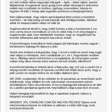
ezt nem tudtam diónyi nagyságú hólyagok – égés – lettek rajtam, baromi
fájdalommal. A sugarasok olyan gyógyszert adtak hányingerre amit kemo
mellett nem szedhetek és fordítva, úgyhogy szenvedtem, hányta és
fogytam 40 kilót 1 hónap alatt (egyetlen pozítivum a betegségemben)
Nem tájékoztattak, hogy milyen apróságokkal lehet ezeket a tüneteket
enyhíteni – de hála beteg sorstársaimnak akik felvilágosítottak, ötleteket
adtak és kitapasztaltam nálam mi válik be.
Sugárkezelésnél derült ki, hogy műtét közben a doki a hüvelyemet 5 cm-
esre varrta össze (normálisan 12 cm) és ebbő még 3 cm összetapad a
sugárkezelés alatt, mert elfelejtették mondani, hogy ez megelőzhető ha
kezelés időtartama alatt tampont használ az ember.
A háromhónapos kontrollokon futószalagon jött felesleges munka vagyok –
kérdéseimre foghegyről válaszol a doki.
Senkit nem érdekel a kékgolyóba, hogy 1 évvel a műtét és kemó meg sugár
után milyen a vérképem, nem csináltatnak ct-t, mr-t, hogyminden rendben
van-e. Állítólag nekem kell kérnem a vizsgálatokat, de könyörgöm sosem
voltam még rákos honnan kéne tudnom mit kell csinálni, ellenőrizni?
A vesémmel jelenleg is hetente járok a Bajcsyba, egy cső van a vesém és a
hólyag közötti vezetékbe (6 havonta cserélni kell műtéti úton) azért, hogy a
jobb vesém ne menjen tönkre és ne kelljen dializisre járni.
DE! 2009. szeptember 28-án műtöttek és én januárban az ismerőseim azért
imádkoztak, hogy túléljem én már márciusban visszamentem edzeni
(kézilabdázni) mára visszahíztam 10 kg-ot (legnagyobb bánatomra) de élek
és a pisilési gondjaimat igyekznek helyreállítani a Bajcsyban lévő orvosok.
Voltam betegjogi képviselőnél és épp a napokban kaptunk választ a
kékgolyó orvosaitól:
MINDENT JÓL CSINÁLTAK CSAK ÉN VAGYOK PECHES! Sajnos ezek
mind következmények és különben is aláírtam a műtét előtt hogy ezek
kockázati tényezők.