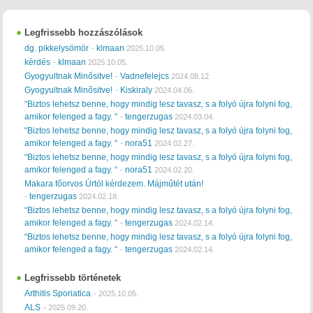
Legfrissebb hozzászólások
dg. pikkelysömör
klmaan
-
2025.10.05.
kérdés
klmaan
-
2025.10.05.
Gyogyultnak Minősitve!
Vadnefelejcs
-
2024.08.12.
Gyogyultnak Minősitve!
Kiskiraly
-
2024.04.06.
“Biztos lehetsz benne, hogy mindig lesz tavasz, s a folyó újra folyni fog,
amikor felenged a fagy. “
tengerzugas
-
2024.03.04.
“Biztos lehetsz benne, hogy mindig lesz tavasz, s a folyó újra folyni fog,
amikor felenged a fagy. “
nora51
-
2024.02.27.
“Biztos lehetsz benne, hogy mindig lesz tavasz, s a folyó újra folyni fog,
amikor felenged a fagy. “
nora51
-
2024.02.20.
Makara főorvos Úrtól kérdezem. Májműtét után!
tengerzugas
-
2024.02.18.
“Biztos lehetsz benne, hogy mindig lesz tavasz, s a folyó újra folyni fog,
amikor felenged a fagy. “
tengerzugas
-
2024.02.14.
“Biztos lehetsz benne, hogy mindig lesz tavasz, s a folyó újra folyni fog,
amikor felenged a fagy. “
tengerzugas
-
2024.02.14.
Legfrissebb történetek
Arthitis Sporiatica
-
2025.10.05.
ALS
-
2025.09.20.