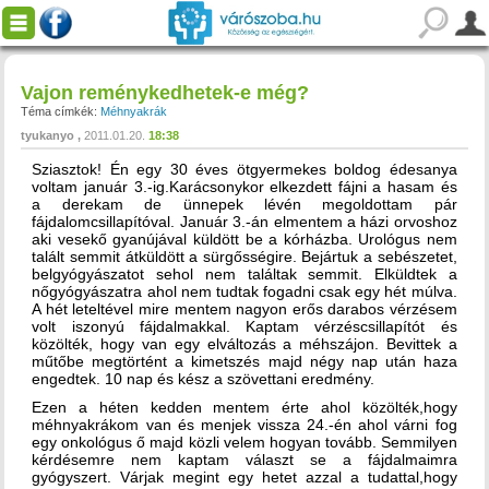
Vajon reménykedhetek-e még?
Téma címkék:
Méhnyakrák
tyukanyo
2011.01.20.
18:38
Sziasztok! Én egy 30 éves ötgyermekes boldog édesanya
voltam január 3.-ig.Karácsonykor elkezdett fájni a hasam és
a derekam de ünnepek lévén megoldottam pár
fájdalomcsillapítóval. Január 3.-án elmentem a házi orvoshoz
aki vesekő gyanújával küldött be a kórházba. Urológus nem
talált semmit átküldött a sürgősségire. Bejártuk a sebészetet,
belgyógyászatot sehol nem találtak semmit. Elküldtek a
nőgyógyászatra ahol nem tudtak fogadni csak egy hét múlva.
A hét leteltével mire mentem nagyon erős darabos vérzésem
volt iszonyú fájdalmakkal. Kaptam vérzéscsillapítót és
közölték, hogy van egy elváltozás a méhszájon. Bevittek a
műtőbe megtörtént a kimetszés majd négy nap után haza
engedtek. 10 nap és kész a szövettani eredmény.
Ezen a héten kedden mentem érte ahol közölték,hogy
méhnyakrákom van és menjek vissza 24.-én ahol várni fog
egy onkológus ő majd közli velem hogyan tovább. Semmilyen
kérdésemre nem kaptam választ se a fájdalmaimra
gyógyszert. Várjak megint egy hetet azzal a tudattal,hogy