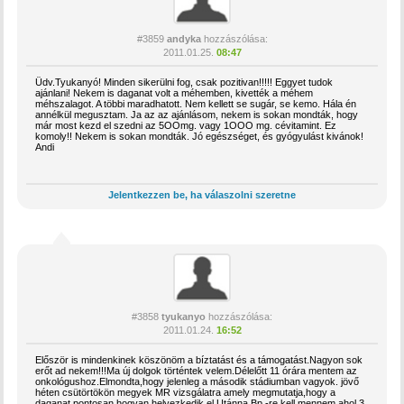
#3859
andyka
hozzászólása:
2011.01.25.
08:47
Üdv.Tyukanyó! Minden sikerülni fog, csak pozitivan!!!!! Eggyet tudok
ajánlani! Nekem is daganat volt a méhemben, kivették a méhem
méhszalagot. A többi maradhatott. Nem kellett se sugár, se kemo. Hála én
annélkül megusztam. Ja az az ajánlásom, nekem is sokan mondták, hogy
már most kezd el szedni az 5OOmg. vagy 1OOO mg. cévitamint. Ez
komoly!! Nekem is sokan mondták. Jó egészséget, és gyógyulást kivánok!
Andi
Jelentkezzen be, ha válaszolni szeretne
#3858
tyukanyo
hozzászólása:
2011.01.24.
16:52
Először is mindenkinek köszönöm a bíztatást és a támogatást.Nagyon sok
erőt ad nekem!!!Ma új dolgok történtek velem.Délelőtt 11 órára mentem az
onkológushoz.Elmondta,hogy jelenleg a második stádiumban vagyok. jövő
héten csütörtökön megyek MR vizsgálatra amely megmutatja,hogy a
daganat pontosan hogyan helyezkedik el.Utánna Bp.-re kell mennem ahol 3