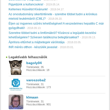
Figyeljünk a kullancsokra!
-
2019.05.14.
Kellemes Húsvétot Kívánunk!
-
2019.04.17.
Az orvostudomány sikertörténete - szeretne többet tudni a krónikus
mieloid leukémiáról (CML)?
-
2018.09.20.
Éljen az ingyenes szűrés lehetőségével! A veszedelmes hepatitis C már
gyógyítható!
-
2018.09.13.
Szeretne többet tudni a limfómákról? Kíváncsi a legújabb kezelési
lehetőségekre? Szívesen találkozna betegtársakkal?
-
2018.09.13.
Áprilisra eltűnhet a májbetegek várólistája
-
2018.03.05.
INR mérés otthon - készülék javaslat
-
2018.03.01.
Legaktívabb felhasználók
bagoly04
Történetek:
35
Hozzászólások:
18
varoszoba2
Történetek:
31
Hozzászólások:
173
klmaan
Történetek:
31
Hozzászólások:
901