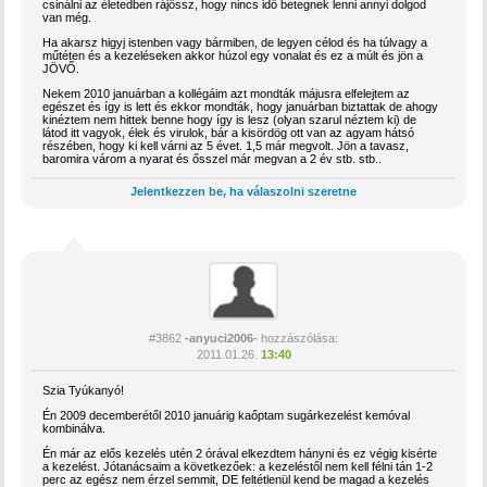
csinálni az életedben rájössz, hogy nincs idő betegnek lenni annyi dolgod
van még.
Ha akarsz higyj istenben vagy bármiben, de legyen célod és ha túlvagy a
műtéten és a kezeléseken akkor húzol egy vonalat és ez a múlt és jön a
JÖVŐ.
Nekem 2010 januárban a kollégáim azt mondták májusra elfelejtem az
egészet és így is lett és ekkor mondták, hogy januárban biztattak de ahogy
kinéztem nem hittek benne hogy így is lesz (olyan szarul néztem ki) de
látod itt vagyok, élek és virulok, bár a kisördög ott van az agyam hátsó
részében, hogy ki kell várni az 5 évet. 1,5 már megvolt. Jön a tavasz,
baromira várom a nyarat és ősszel már megvan a 2 év stb. stb..
Jelentkezzen be, ha válaszolni szeretne
#3862
-anyuci2006-
hozzászólása:
2011.01.26.
13:40
Szia Tyúkanyó!
Én 2009 decemberétől 2010 januárig kaőptam sugárkezelést kemóval
kombinálva.
Én már az elős kezelés utén 2 órával elkezdtem hányni és ez végig kisérte
a kezelést. Jótanácsaim a következőek: a kezeléstől nem kell félni tán 1-2
perc az egész nem érzel semmit, DE feltétlenül kend be magad a kezelés