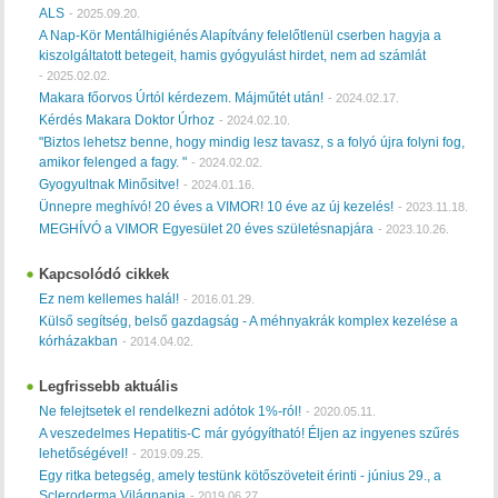
ALS
-
2025.09.20.
A Nap-Kör Mentálhigiénés Alapítvány felelőtlenül cserben hagyja a
kiszolgáltatott betegeit, hamis gyógyulást hirdet, nem ad számlát
-
2025.02.02.
Makara főorvos Úrtól kérdezem. Májműtét után!
-
2024.02.17.
Kérdés Makara Doktor Úrhoz
-
2024.02.10.
"Biztos lehetsz benne, hogy mindig lesz tavasz, s a folyó újra folyni fog,
amikor felenged a fagy. "
-
2024.02.02.
Gyogyultnak Minősitve!
-
2024.01.16.
Ünnepre meghívó! 20 éves a VIMOR! 10 éve az új kezelés!
-
2023.11.18.
MEGHÍVÓ a VIMOR Egyesület 20 éves születésnapjára
-
2023.10.26.
Kapcsolódó cikkek
Ez nem kellemes halál!
-
2016.01.29.
Külső segítség, belső gazdagság - A méhnyakrák komplex kezelése a
kórházakban
-
2014.04.02.
Legfrissebb aktuális
Ne felejtsetek el rendelkezni adótok 1%-ról!
-
2020.05.11.
A veszedelmes Hepatitis-C már gyógyítható! Éljen az ingyenes szűrés
lehetőségével!
-
2019.09.25.
Egy ritka betegség, amely testünk kötőszöveteit érinti - június 29., a
Scleroderma Világnapja
-
2019.06.27.