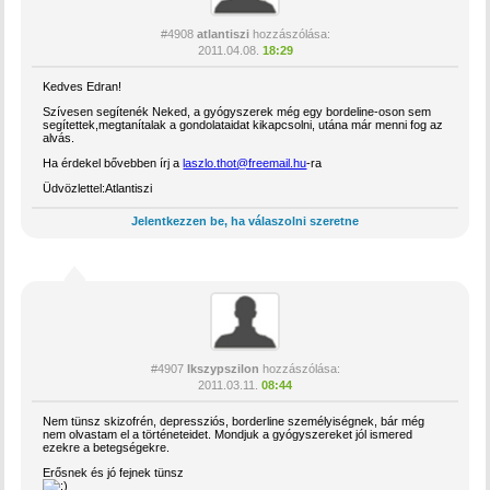
#4908
atlantiszi
hozzászólása:
2011.04.08.
18:29
Kedves Edran!
Szívesen segítenék Neked, a gyógyszerek még egy bordeline-oson sem
segítettek,megtanítalak a gondolataidat kikapcsolni, utána már menni fog az
alvás.
Ha érdekel bővebben írj a
laszlo.thot@freemail.hu
-ra
Üdvözlettel:Atlantiszi
Jelentkezzen be, ha válaszolni szeretne
#4907
Ikszypszilon
hozzászólása:
2011.03.11.
08:44
Nem tünsz skizofrén, depressziós, borderline személyiségnek, bár még
nem olvastam el a történeteidet. Mondjuk a gyógyszereket jól ismered
ezekre a betegségekre.
Erősnek és jó fejnek tünsz