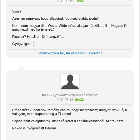
2011.05.19.
18:45
Szia:)
Azért én remélem, hogy állapotod, fog majd stabilizálodni:)
Nem, nem magyar film. Oscar Wilde műve alapján készült, a film. Nagyon jó,
majd nézd meg ha teheted:)
Fluaxolt? Hm..Nem jól “hangzik”…
Gyógyulgass:)
Jelentkezzen be, ha válaszolni szeretne
#4935
gyomorfekely
hozzászólása:
2011.05.18.
09:38
Utána nézek, nem sok remény van rá, hogy megtalálom; magyar film? Fáj a
valagam, most kaptam meg a Fluanxolt.
Sajnos nem válogathatok, nincs rá keret a családi kasszából. Azért köszi.
Neked is gyógyulást! Edraan