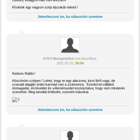
Kívánok egy nagyon szép éjszakát neked !
Jelentkezzen be, ha válaszolni szeretne
#4903
Ikszypszilon
hozzászólása:
2011.03.10.
20:04
Kedves Rabbi !
Köszönöm szépen ! Lehet, hogy te egy alacsony, kicsi férfi vagy, de
szavaid alapján óriási karmád van a számomra. Ezenkívül vállalod
önmagadat, érzéseidet és véleményedet kockáztatva, hogy nem mindenki
szerethet. Meg tanultál értékelni, szeretni másokat.
Jelentkezzen be, ha válaszolni szeretne