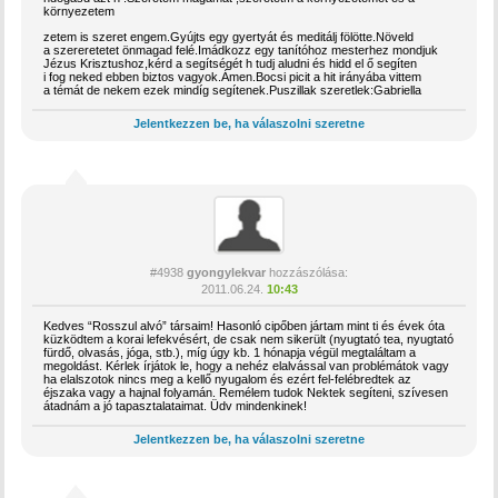
környezetem
zetem is szeret engem.Gyújts egy gyertyát és meditálj fölötte.Növeld
a szereretetet önmagad felé.Imádkozz egy tanítóhoz mesterhez mondjuk
Jézus Krisztushoz,kérd a segítségét h tudj aludni és hidd el ő segíten
i fog neked ebben biztos vagyok.Ámen.Bocsi picit a hit irányába vittem
a témát de nekem ezek mindíg segítenek.Puszillak szeretlek:Gabriella
Jelentkezzen be, ha válaszolni szeretne
#4938
gyongylekvar
hozzászólása:
2011.06.24.
10:43
Kedves “Rosszul alvó” társaim! Hasonló cipőben jártam mint ti és évek óta
küzködtem a korai lefekvésért, de csak nem sikerült (nyugtató tea, nyugtató
fürdő, olvasás, jóga, stb.), míg úgy kb. 1 hónapja végül megtaláltam a
megoldást. Kérlek írjátok le, hogy a nehéz elalvással van problémátok vagy
ha elalszotok nincs meg a kellő nyugalom és ezért fel-felébredtek az
éjszaka vagy a hajnal folyamán. Remélem tudok Nektek segíteni, szívesen
átadnám a jó tapasztalataimat. Üdv mindenkinek!
Jelentkezzen be, ha válaszolni szeretne