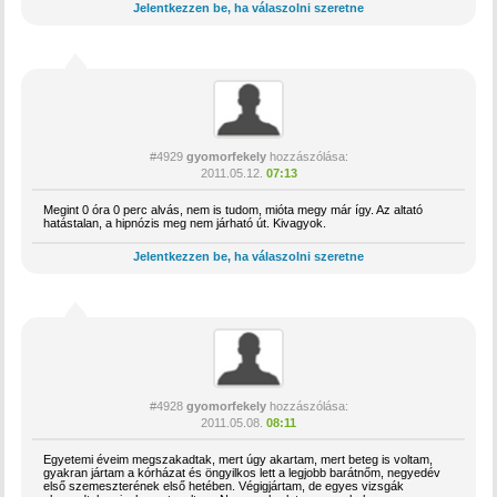
Jelentkezzen be, ha válaszolni szeretne
#4929
gyomorfekely
hozzászólása:
2011.05.12.
07:13
Megint 0 óra 0 perc alvás, nem is tudom, mióta megy már így. Az altató
hatástalan, a hipnózis meg nem járható út. Kivagyok.
Jelentkezzen be, ha válaszolni szeretne
#4928
gyomorfekely
hozzászólása:
2011.05.08.
08:11
Egyetemi éveim megszakadtak, mert úgy akartam, mert beteg is voltam,
gyakran jártam a kórházat és öngyilkos lett a legjobb barátnőm, negyedév
első szemeszterének első hetében. Végigjártam, de egyes vizsgák