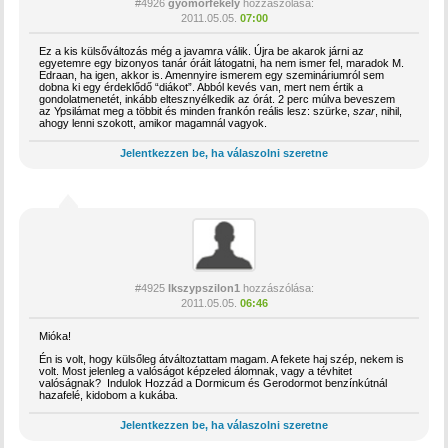
#4926
gyomorfekely
hozzászólása:
2011.05.05.
07:00
Ez a kis külsőváltozás még a javamra válik. Újra be akarok járni az
egyetemre egy bizonyos tanár óráit látogatni, ha nem ismer fel, maradok M.
Edraan, ha igen, akkor is. Amennyire ismerem egy szemináriumról sem
dobna ki egy érdeklődő “diákot”. Abból kevés van, mert nem értik a
gondolatmenetét, inkább eltesznyélkedik az órát. 2 perc múlva beveszem
az Ypsilámat meg a többit és minden frankón reális lesz: szürke,
szar
, nihil,
ahogy lenni szokott, amikor magamnál vagyok.
Jelentkezzen be, ha válaszolni szeretne
#4925
Ikszypszilon1
hozzászólása:
2011.05.05.
06:46
Mióka!
Én is volt, hogy külsőleg átváltoztattam magam. A fekete haj szép, nekem is
volt. Most jelenleg a valóságot képzeled álomnak, vagy a tévhitet
valóságnak? Indulok Hozzád a Dormicum és Gerodormot benzínkútnál
hazafelé, kidobom a kukába.
Jelentkezzen be, ha válaszolni szeretne