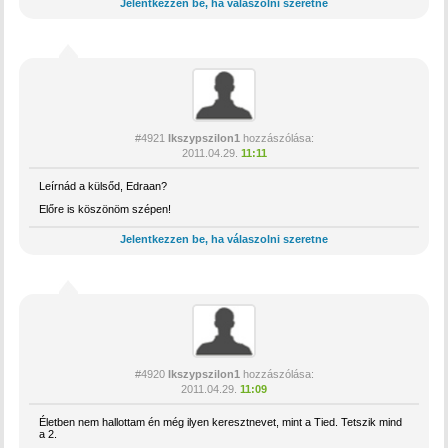
Jelentkezzen be, ha válaszolni szeretne
#4921
Ikszypszilon1
hozzászólása:
2011.04.29.
11:11
Leírnád a külsőd, Edraan?
Előre is köszönöm szépen!
Jelentkezzen be, ha válaszolni szeretne
#4920
Ikszypszilon1
hozzászólása:
2011.04.29.
11:09
Életben nem hallottam én még ilyen keresztnevet, mint a Tied. Tetszik mind
a 2.