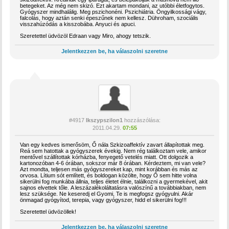
betegeket. Az még nem skizó. Ezt akartam mondani, az utóbbi életfogytos.
Gyógyszer mindhalálig. Meg pszichonéni. Pszichiátria. Öngyilkossági vágy,
falcolás, hogy aztán senki épeszűnek nem kellesz. Dühroham, szociális
visszahúzódás a kisszobába. Anyuci és apuci.
Szeretettel üdvözöl Edraan vagy Miro, ahogy tetszik.
Jelentkezzen be, ha válaszolni szeretne
#4917
Ikszypszilon1
hozzászólása:
2011.04.29.
07:55
Van egy kedves ismerősöm, Ő nála Szkizoaffektív zavart állapítottak meg.
Reá sem hatottak a gyógyszerek évekig. Nem rég találkoztam vele, amikor
mentővel szállítottak kórházba, fenyegető vetelés miatt. Ott dolgozik a
kartonozóban 4-6 órában, sokszor már 8 órában. Kérdeztem, mi van vele?
Azt mondta, teljesen más gyógyszereket kap, mint korábban és más az
orvosa. Lítium sót említett, és boldogan közölte, hogy Ő sem hitte volna
sikerülni fog munkába állnia, teljes életet élnie, találkozni a gyermekével, akit
sajnos elvettek tőle. A leszázalékoláltatásra valószínű a továbbiakban, nem
lesz szüksége. Ne keseredj el Gyomi, Te is megfogsz gyógyulni. Akár
önmagad gyógyítod, terepia, vagy gyógyszer, hidd el sikerülni fog!!!
Szeretettel üdvözöllek!
Jelentkezzen be, ha válaszolni szeretne