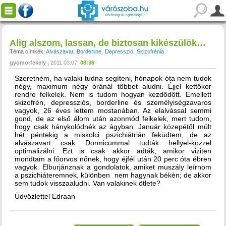
Alig alszom, lassan, de biztosan kikészülök…
Téma címkék:
Alvászavar
Borderline
Depresszió
Skizofrénia
gyomorfekely
2011.03.07.
08:36
Szeretném, ha valaki tudna segíteni, hónapok óta nem tudok
négy, maximum négy óránál többet aludni. Éjjel kettőkor
rendre felkelek. Nem is tudom hogyan kezdődött. Emellett
skizofrén, depressziós, borderline és személyiségzavaros
vagyok, 26 éves lettem mostanában. Az elalvással semmi
gond, de az első álom után azonmód felkelek, mert tudom,
hogy csak hánykolódnék az ágyban. Január közepétől múlt
hét péntekig a miskolci pszichiátrián feküdtem, de az
alvászavart csak Dormicummal tudták hellyel-közzel
optimalizálni. Ezt is csak akkor adták, amikor viziten
mondtam a főorvos nőnek, hogy éjfél után 20 perc óta ébren
vagyok. Elburjánznak a gondolatok, amiket muszály leírnom
a pszichiáteremnek, különben nem hagynak békén; de akkor
sem tudok visszaaludni. Van valakinek ötlete?
Üdvözlettel Edraan