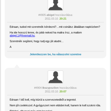
#4905
abigel
hozzászólása:
2011.03.10.
20:21
Edraan, tudod mit szeretnék kérdezni?…mit csinálsz általában napközben?
Ha ide hosszú lenne, és jobb neked ha malira írsz, a mailom
abigel.1@freemail.hu
.
Szeretnék segíteni, hogy tudj egy jót aludni…
A
Jelentkezzen be, ha válaszolni szeretne
#4904
Ikszypszilon
hozzászólása:
2011.03.10.
20:07
Edraan ! Idő kell, míg kiürül a szervezetedből a tegretol.
Nem jól cselekszel. A gyógyszert nem eldobni kell, hanem le kell szokni róla.
Eldobni, elhagyni más mint leszokni.