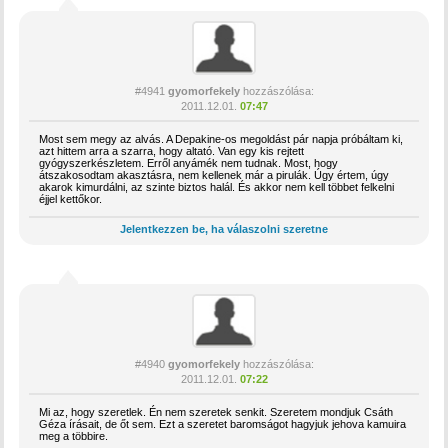
#4941
gyomorfekely
hozzászólása:
2011.12.01.
07:47
Most sem megy az alvás. A Depakine-os megoldást pár napja próbáltam ki,
azt hittem arra a szarra, hogy altató. Van egy kis rejtett
gyógyszerkészletem. Erről anyámék nem tudnak. Most, hogy
átszakosodtam akasztásra, nem kellenek már a pirulák. Úgy értem, úgy
akarok kimurdálni, az szinte biztos halál. És akkor nem kell többet felkelni
éjjel kettőkor.
Jelentkezzen be, ha válaszolni szeretne
#4940
gyomorfekely
hozzászólása:
2011.12.01.
07:22
Mi az, hogy szeretlek. Én nem szeretek senkit. Szeretem mondjuk Csáth
Géza írásait, de őt sem. Ezt a szeretet baromságot hagyjuk jehova kamuira
meg a többire.