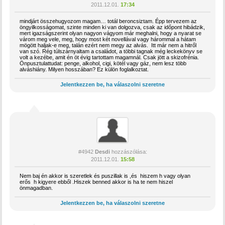
2011.12.01.
17:34
mindjárt összehugyozom magam… totál beroncsiztam. Épp tervezem az
öngyilkosságomat, szinte minden ki van dolgozva, csak az időpont hibádzik,
mert igazságszerint olyan nagyon vágyom már meghalni, hogy a nyarat se
várom meg vele, meg, hogy most két novellával vagy hárommal a hátam
mögött haljak-e meg, talán ezért nem megy az alvás. Itt már nem a hitről
van szó. Rég túlszárnyaltam a családot, a többi tagnak még leckekönyv se
volt a kezébe, amit én öt évig tartottam magamnál. Csak jött a skizofrénia.
Önpusztulattudat: penge, alkohol, cigi, kötél vagy gáz, nem lesz több
alváshiány. Milyen hosszában? Ez külön foglalkoztat.
Jelentkezzen be, ha válaszolni szeretne
#4942
Desdi
hozzászólása:
2011.12.01.
15:58
Nem baj én akkor is szeretlek és puszillak is ,és hiszem h vagy olyan
erős h kigyere ebből .Hiszek benned akkor is ha te nem hiszel
önmagadban.
Jelentkezzen be, ha válaszolni szeretne