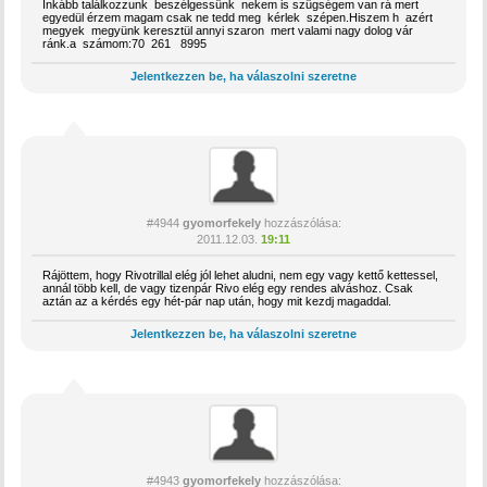
Inkább találkozzunk beszélgessünk nekem is szügségem van rá mert
egyedül érzem magam csak ne tedd meg kérlek szépen.Hiszem h azért
megyek megyünk keresztül annyi szaron mert valami nagy dolog vár
ránk.a számom:70 261 8995
Jelentkezzen be, ha válaszolni szeretne
#4944
gyomorfekely
hozzászólása:
2011.12.03.
19:11
Rájöttem, hogy Rivotrillal elég jól lehet aludni, nem egy vagy kettő kettessel,
annál több kell, de vagy tizenpár Rivo elég egy rendes alváshoz. Csak
aztán az a kérdés egy hét-pár nap után, hogy mit kezdj magaddal.
Jelentkezzen be, ha válaszolni szeretne
#4943
gyomorfekely
hozzászólása: