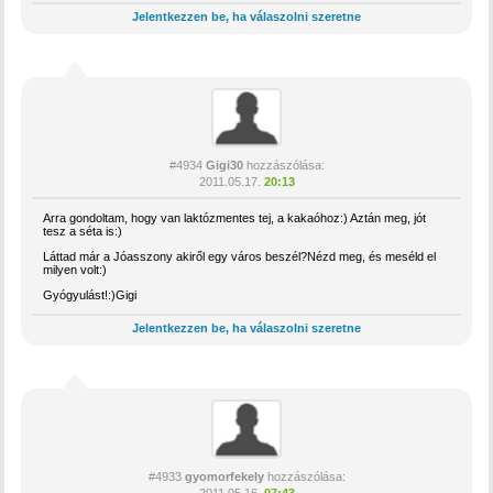
Jelentkezzen be, ha válaszolni szeretne
#4934
Gigi30
hozzászólása:
2011.05.17.
20:13
Arra gondoltam, hogy van laktózmentes tej, a kakaóhoz:) Aztán meg, jót
tesz a séta is:)
Láttad már a Jóasszony akiről egy város beszél?Nézd meg, és meséld el
milyen volt:)
Gyógyulást!:)Gigi
Jelentkezzen be, ha válaszolni szeretne
#4933
gyomorfekely
hozzászólása:
2011.05.16.
07:43