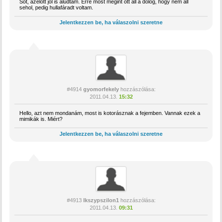
Sőt, azelőtt jól is aludtam. Erre most megint ott áll a dolog, hogy nem áll
sehol, pedig hullafáradt voltam.
Jelentkezzen be, ha válaszolni szeretne
#4914
gyomorfekely
hozzászólása:
2011.04.13.
15:32
Hello, azt nem mondanám, most is kotorásznak a fejemben. Vannak ezek a
mimikák is. Miért?
Jelentkezzen be, ha válaszolni szeretne
#4913
Ikszypszilon1
hozzászólása:
2011.04.13.
09:31