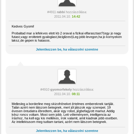
#4911
rabbi
hozzászólása:
2011.04.10.
14:42
Kedves Gyomi!
Probaltad mar a lefekves elott kb 2 oraval a fizikai elfarasztast?(egy jo nagy
futast,vagy eroltetett gyaloglast,biciglizest)Leg jobb levegon,ha jo kornyeken
laksz,de gepen is hatasos.
Jelentkezzen be, ha válaszolni szeretne
#4910
gyomorfekely
hozzászólása:
2011.04.10.
08:11
Mellesleg a borderline meg skizofréneket értelmes embereknek tartják.
Talán azért nem látszom betegnek, mert jól játszok egy szerepet. 19
évesen öntudatra ébredtem, akár egy robot, jégbefagyott mamut. Addig
kész roncs voltam. Most sem jobb. Lett véleményem, intelligencia az
íráshoz, ha kell egy kis mellékes, írok valamit, amit kiadnak jobb esetben.
Az intellektusom meg tudtam tartani, azért nem látszom betegnek.
Jelentkezzen be, ha válaszolni szeretne