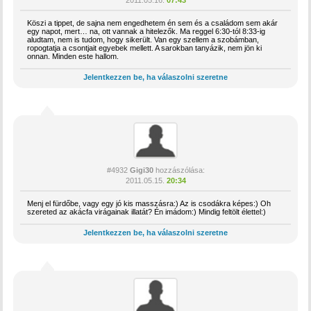
Köszi a tippet, de sajna nem engedhetem én sem és a családom sem akár
egy napot, mert… na, ott vannak a hitelezők. Ma reggel 6:30-tól 8:33-ig
aludtam, nem is tudom, hogy sikerült. Van egy szellem a szobámban,
ropogtatja a csontjait egyebek mellett. A sarokban tanyázik, nem jön ki
onnan. Minden este hallom.
Jelentkezzen be, ha válaszolni szeretne
#4932
Gigi30
hozzászólása:
2011.05.15.
20:34
Menj el fürdőbe, vagy egy jó kis masszásra:) Az is csodákra képes:) Oh
szereted az akácfa virágainak illatát? Én imádom:) Mindig feltölt élettel:)
Jelentkezzen be, ha válaszolni szeretne