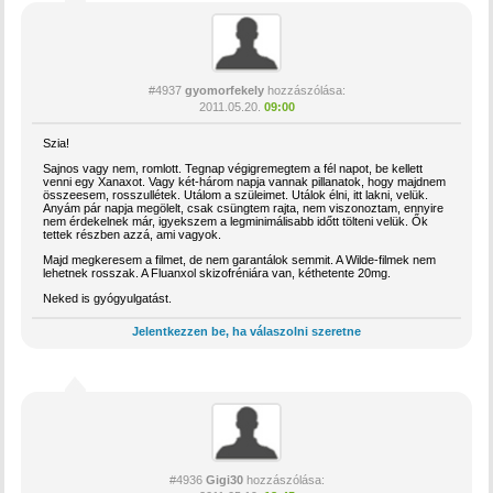
#4937
gyomorfekely
hozzászólása:
2011.05.20.
09:00
Szia!
Sajnos vagy nem, romlott. Tegnap végigremegtem a fél napot, be kellett
venni egy Xanaxot. Vagy két-három napja vannak pillanatok, hogy majdnem
összeesem, rosszullétek. Utálom a szüleimet. Utálok élni, itt lakni, velük.
Anyám pár napja megölelt, csak csüngtem rajta, nem viszonoztam, ennyire
nem érdekelnek már, igyekszem a legminimálisabb időtt tölteni velük. Ők
tettek részben azzá, ami vagyok.
Majd megkeresem a filmet, de nem garantálok semmit. A Wilde-filmek nem
lehetnek rosszak. A Fluanxol skizofréniára van, kéthetente 20mg.
Neked is gyógyulgatást.
Jelentkezzen be, ha válaszolni szeretne
#4936
Gigi30
hozzászólása: