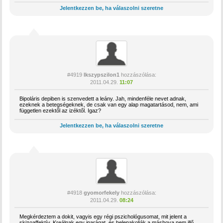
Jelentkezzen be, ha válaszolni szeretne
#4919
Ikszypszilon1
hozzászólása:
2011.04.29.
11:07
Bipoláris depiben is szenvedett a leány. Jah, mindenféle nevet adnak,
ezeknek a betegségeknek, de csak van egy alap magatartásod, nem, ami
független ezektől az izéktől. Igaz?
Jelentkezzen be, ha válaszolni szeretne
#4918
gyomorfekely
hozzászólása:
2011.04.29.
08:24
Megkérdeztem a dokit, vagyis egy régi pszichológusomat, mit jelent a
skizoaffektív. Kreálnak egy iparágat, és belepakolják a máshova nem illő