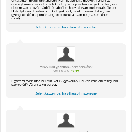
elmaradtak, mivel nem tanultam. Nem gyakorlatra megyek, hanem az
ország harmincasainak entellektüel top ötös palijához megyek órákra, mert
elegem van a bezártságból, és abból is, hogy alig van intellektuális életem.
Ha lediplomázok akkor sem kell gyakorlat, mentem volna phd-ra, mint a
gyengeelméjű csoporttársam, aki bekerült a team-be (ma sem értem,
mivel).
Jelentkezzen be, ha válaszolni szeretne
#4927
Ikszypszilon1
hozzászólása:
2011.05.05.
07:12
Egyetemi éveid után kell min. két év gyakorlat? Hol van erre lehetőség, hol
szeretnéd? Várom a két percet.
Jelentkezzen be, ha válaszolni szeretne