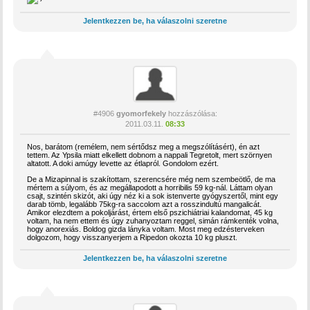
Jelentkezzen be, ha válaszolni szeretne
#4906
gyomorfekely
hozzászólása:
2011.03.11.
08:33
Nos, barátom (remélem, nem sértődsz meg a megszólításért), én azt
tettem. Az Ypsila miatt elkellett dobnom a nappali Tegretolt, mert szörnyen
altatott. A doki amúgy levette az étlapról. Gondolom ezért.
De a Mizapinnal is szakítottam, szerencsére még nem szembeötlő, de ma
mértem a súlyom, és az megállapodott a horribilis 59 kg-nál. Láttam olyan
csajt, szintén skizót, aki úgy néz ki a sok istenverte gyógyszertől, mint egy
darab tömb, legalább 75kg-ra saccolom azt a rosszindultú mangalicát.
Amikor elezdtem a pokoljárást, értem első pszichiátriai kalandomat, 45 kg
voltam, ha nem ettem és úgy zuhanyoztam reggel, simán rámkenték volna,
hogy anorexiás. Boldog gizda lányka voltam. Most meg edzésterveken
dolgozom, hogy visszanyerjem a Ripedon okozta 10 kg pluszt.
Jelentkezzen be, ha válaszolni szeretne