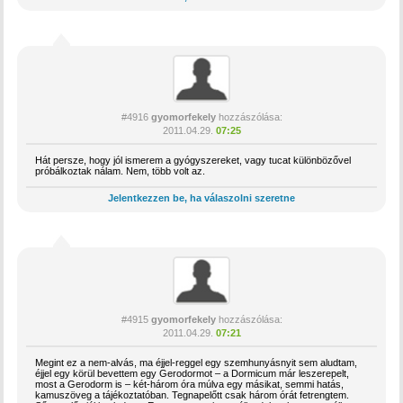
#4916
gyomorfekely
hozzászólása:
2011.04.29.
07:25
Hát persze, hogy jól ismerem a gyógyszereket, vagy tucat különbözővel
próbálkoztak nálam. Nem, több volt az.
Jelentkezzen be, ha válaszolni szeretne
#4915
gyomorfekely
hozzászólása:
2011.04.29.
07:21
Megint ez a nem-alvás, ma éjjel-reggel egy szemhunyásnyit sem aludtam,
éjjel egy körül bevettem egy Gerodormot – a Dormicum már leszerepelt,
most a Gerodorm is – két-három óra múlva egy másikat, semmi hatás,
kamuszöveg a tájékoztatóban. Tegnapelőtt csak három órát fetrengtem.