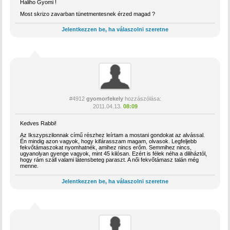
Haliho Gyomi !
Most skrizo zavarban tünetmentesnek érzed magad ?
Jelentkezzen be, ha válaszolni szeretne
#4912
gyomorfekely
hozzászólása:
2011.04.13.
08:09
Kedves Rabbi!
Az Ikszypszilonnak című részhez leírtam a mostani gondokat az alvással.
Én mindig azon vagyok, hogy kifárasszam magam, olvasok. Legfeljebb
fekvőtámaszokat nyomhatnék, amihez nincs erőm. Semmihez nincs,
ugyanolyan gyenge vagyok, mint 45 kilósan. Ezért is félek néha a diliháztól,
hogy rám száll valami látensbeteg paraszt. A női fekvőtámasz talán még
menne.
Jelentkezzen be, ha válaszolni szeretne