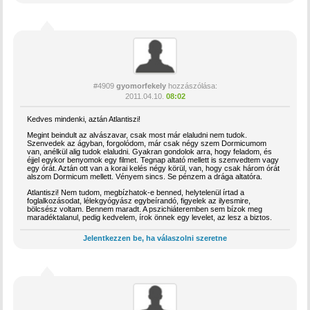
#4909
gyomorfekely
hozzászólása:
2011.04.10.
08:02
Kedves mindenki, aztán Atlantiszi!
Megint beindult az alvászavar, csak most már elaludni nem tudok.
Szenvedek az ágyban, forgolódom, már csak négy szem Dormicumom
van, anélkül alig tudok elaludni. Gyakran gondolok arra, hogy feladom, és
éjjel egykor benyomok egy filmet. Tegnap altató mellett is szenvedtem vagy
egy órát. Aztán ott van a korai kelés négy körül, van, hogy csak három órát
alszom Dormicum mellett. Vényem sincs. Se pénzem a drága altatóra.
Atlantiszi! Nem tudom, megbízhatok-e benned, helytelenül írtad a
foglalkozásodat, lélekgyógyász egybeírandó, figyelek az ilyesmire,
bölcsész voltam. Bennem maradt. A pszichiáteremben sem bízok meg
maradéktalanul, pedig kedvelem, írok önnek egy levelet, az lesz a biztos.
Jelentkezzen be, ha válaszolni szeretne