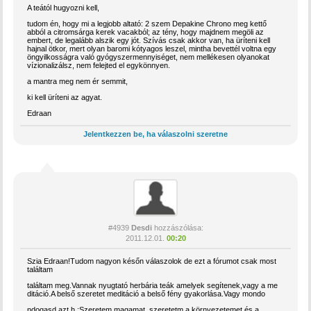
A teától hugyozni kell,
tudom én, hogy mi a legjobb altató: 2 szem Depakine Chrono meg kettő
abból a citromsárga kerek vacakból; az tény, hogy majdnem megöli az
embert, de legalább alszik egy jót. Szívás csak akkor van, ha üríteni kell
hajnal ötkor, mert olyan baromi kótyagos leszel, mintha bevettél voltna egy
öngyilkosságra való gyógyszermennyiséget, nem mellékesen olyanokat
vízionalizálsz, nem felejted el egykönnyen.
a mantra meg nem ér semmit,
ki kell üríteni az agyat.
Edraan
Jelentkezzen be, ha válaszolni szeretne
#4939
Desdi
hozzászólása:
2011.12.01.
00:20
Szia Edraan!Tudom nagyon későn válaszolok de ezt a fórumot csak most
találtam
találtam meg.Vannak nyugtató herbária teák amelyek segítenek,vagy a me
ditáció.A belső szeretet meditáció a belső fény gyakorlása.Vagy mondo
ndogasd azt h :Szeretem magamat ,szeretetm a környezetemet és a