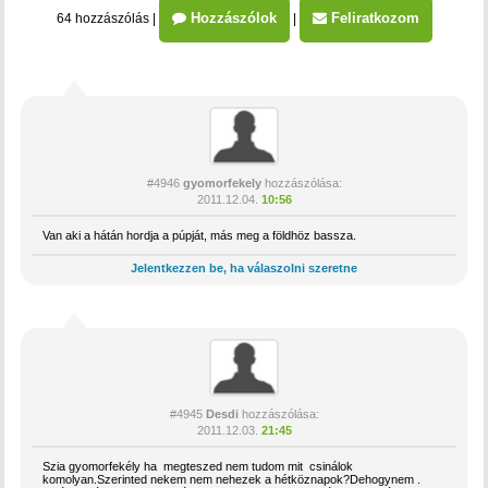
Hozzászólok
Feliratkozom
64 hozzászólás
|
|
#4946
gyomorfekely
hozzászólása:
2011.12.04.
10:56
Van aki a hátán hordja a púpját, más meg a földhöz bassza.
Jelentkezzen be, ha válaszolni szeretne
#4945
Desdi
hozzászólása:
2011.12.03.
21:45
Szia gyomorfekély ha megteszed nem tudom mit csinálok
komolyan.Szerinted nekem nem nehezek a hétköznapok?Dehogynem .