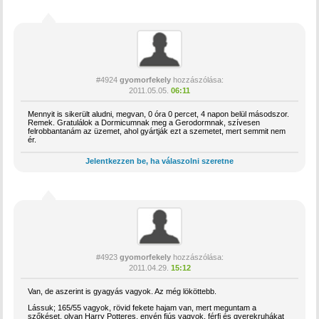
#4924
gyomorfekely
hozzászólása:
2011.05.05.
06:11
Mennyit is sikerült aludni, megvan, 0 óra 0 percet, 4 napon belül másodszor.
Remek. Gratulálok a Dormicumnak meg a Gerodormnak, szívesen
felrobbantanám az üzemet, ahol gyártják ezt a szemetet, mert semmit nem
ér.
Jelentkezzen be, ha válaszolni szeretne
#4923
gyomorfekely
hozzászólása:
2011.04.29.
15:12
Van, de aszerint is gyagyás vagyok. Az még lököttebb.
Lássuk; 165/55 vagyok, rövid fekete hajam van, mert meguntam a
szőkéset, olyan Harry Potteres, enyén fiús vagyok, férfi és gyerekruhákat