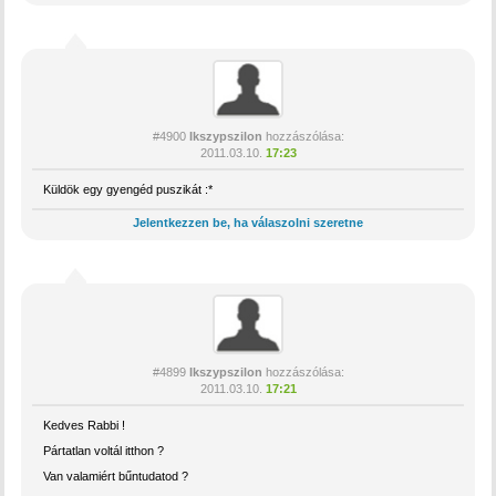
#4900
Ikszypszilon
hozzászólása:
2011.03.10.
17:23
Küldök egy gyengéd puszikát :*
Jelentkezzen be, ha válaszolni szeretne
#4899
Ikszypszilon
hozzászólása:
2011.03.10.
17:21
Kedves Rabbi !
Pártatlan voltál itthon ?
Van valamiért bűntudatod ?