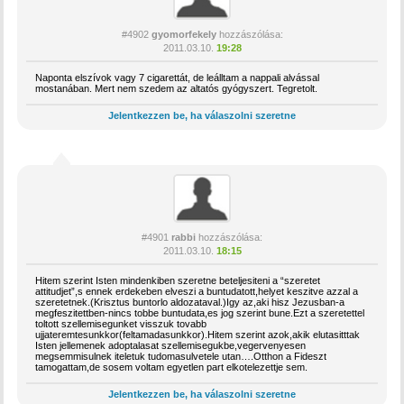
#4902
gyomorfekely
hozzászólása:
2011.03.10.
19:28
Naponta elszívok vagy 7 cigarettát, de leálltam a nappali alvással
mostanában. Mert nem szedem az altatós gyógyszert. Tegretolt.
Jelentkezzen be, ha válaszolni szeretne
#4901
rabbi
hozzászólása:
2011.03.10.
18:15
Hitem szerint Isten mindenkiben szeretne beteljesiteni a “szeretet
attitudjet”,s ennek erdekeben elveszi a buntudatott,helyet keszitve azzal a
szeretetnek.(Krisztus buntorlo aldozataval.)Igy az,aki hisz Jezusban-a
megfeszitettben-nincs tobbe buntudata,es jog szerint bune.Ezt a szeretettel
toltott szellemisegunket visszuk tovabb
ujjateremtesunkkor(feltamadasunkkor).Hitem szerint azok,akik elutasitttak
Isten jellemenek adoptalasat szellemisegukbe,vegervenyesen
megsemmisulnek iteletuk tudomasulvetele utan….Otthon a Fideszt
tamogattam,de sosem voltam egyetlen part elkotelezettje sem.
Jelentkezzen be, ha válaszolni szeretne