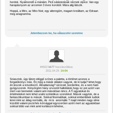
hordok. Nyakkendő a mániám. Picit sátánistának néznek olykor. Van egy
harapásnyom az arcomon 3 éves koroból. Mára alig látszik.
Hoppá, a Miro, az Miro Noir, egy alteregóm, magam kreáltam, az Edraan
meg anagramma.
Jelentkezzen be, ha válaszolni szeretne
#4922
kk77
hozzászólása:
2011.04.29.
14:04
Sziasztok, úgy látom eléggé színes a paletta, a történet azonos a
forgatókönyv más. Én még a másik oldalon vagyok, de ki tudja? lehet,hogy
én leszek a következő. Álmatlanság? skrizoid, borderline, és a nem ható
gyógyszerek. Könyörgöm hány orvostól hallottátok,hogy ez pot azért van
mert van bennetek valami ami másokban nincs. A Ti agyatokat és
értelmeteket nem lehet uralni szintetikus szerekkel. Mások vagytok, de a
fantasztikumban is mások. Sokkal finomabbak, sokkal emberibbek tudtok
lenni mint az átlag normális, de mi is anormális ? majd minden nagy elme
küzdött valami pszichés kórsággal egyszerűen azért mert az agyatokban
sokkal több van mint amit korlátozni lehetne, .