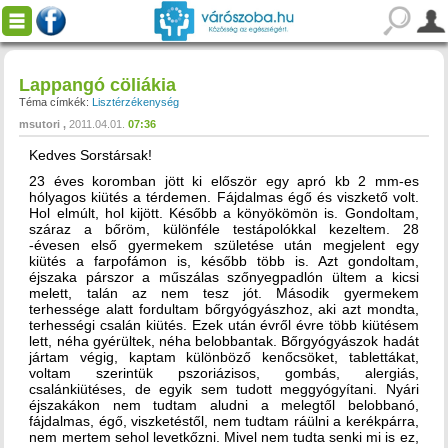
Lappangó cöliákia
Téma címkék:
Lisztérzékenység
msutori
2011.04.01.
07:36
Kedves Sorstársak!
23 éves koromban jött ki először egy apró kb 2 mm-es
hólyagos kiütés a térdemen. Fájdalmas égő és viszkető volt.
Hol elmúlt, hol kijött. Később a könyökömön is. Gondoltam,
száraz a bőröm, különféle testápolókkal kezeltem. 28
-évesen első gyermekem születése után megjelent egy
kiütés a farpofámon is, később több is. Azt gondoltam,
éjszaka párszor a műszálas szőnyegpadlón ültem a kicsi
melett, talán az nem tesz jót. Második gyermekem
terhessége alatt fordultam bőrgyógyászhoz, aki azt mondta,
terhességi csalán kiütés. Ezek után évről évre több kiütésem
lett, néha gyérültek, néha belobbantak. Bőrgyógyászok hadát
jártam végig, kaptam különböző kenőcsöket, tablettákat,
voltam szerintük pszoriázisos, gombás, alergiás,
csalánkiütéses, de egyik sem tudott meggyógyítani. Nyári
éjszakákon nem tudtam aludni a melegtől belobbanó,
fájdalmas, égő, viszketéstől, nem tudtam ráülni a kerékpárra,
nem mertem sehol levetkőzni. Mivel nem tudta senki mi is ez,