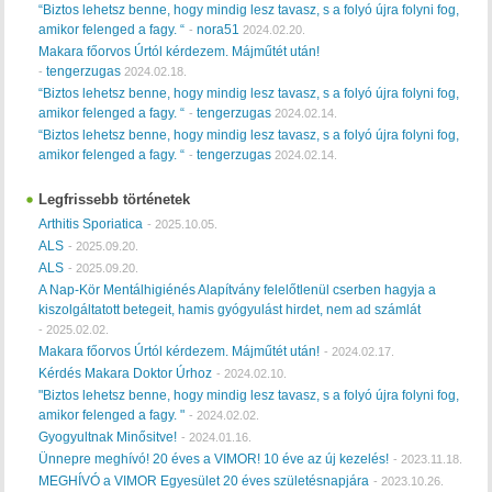
“Biztos lehetsz benne, hogy mindig lesz tavasz, s a folyó újra folyni fog,
amikor felenged a fagy. “
nora51
-
2024.02.20.
Makara főorvos Úrtól kérdezem. Májműtét után!
tengerzugas
-
2024.02.18.
“Biztos lehetsz benne, hogy mindig lesz tavasz, s a folyó újra folyni fog,
amikor felenged a fagy. “
tengerzugas
-
2024.02.14.
“Biztos lehetsz benne, hogy mindig lesz tavasz, s a folyó újra folyni fog,
amikor felenged a fagy. “
tengerzugas
-
2024.02.14.
Legfrissebb történetek
Arthitis Sporiatica
-
2025.10.05.
ALS
-
2025.09.20.
ALS
-
2025.09.20.
A Nap-Kör Mentálhigiénés Alapítvány felelőtlenül cserben hagyja a
kiszolgáltatott betegeit, hamis gyógyulást hirdet, nem ad számlát
-
2025.02.02.
Makara főorvos Úrtól kérdezem. Májműtét után!
-
2024.02.17.
Kérdés Makara Doktor Úrhoz
-
2024.02.10.
"Biztos lehetsz benne, hogy mindig lesz tavasz, s a folyó újra folyni fog,
amikor felenged a fagy. "
-
2024.02.02.
Gyogyultnak Minősitve!
-
2024.01.16.
Ünnepre meghívó! 20 éves a VIMOR! 10 éve az új kezelés!
-
2023.11.18.
MEGHÍVÓ a VIMOR Egyesület 20 éves születésnapjára
-
2023.10.26.