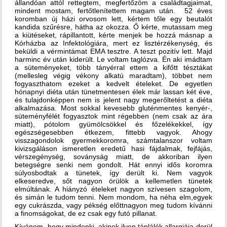
állandóan attól rettegtem, megfertőzöm a családtagjaimat,
mindent mostam, fertőtlenítettem magam után. 52 éves
koromban új házi orvosom lett, kértem tőle egy beutalót
kandida szűrésre, hátha az okozza. Ő kérte, mutassam meg
a kiütéseket, rápillantott, kérte menjek be hozzá másnap a
Kórházba az Infektológiára, mert ez lisztérzékenység, és
beküldi a vérmintámat EMA tesztre. A teszt pozitív lett. Majd
harminc év után kiderült. Le voltam taglózva. Én aki imádtam
a süteményeket, több tányérral ettem a kifőtt tésztákat
(mellesleg végig vékony alkatú maradtam), többet nem
fogyaszthatom ezeket a kedvelt ételeket. De egyetlen
hónapnyi diéta után tünetmentesen élek már lassan két éve,
és tulajdonképpen nem is jelent nagy megerőltetést a diéta
alkalmazása. Most sokkal kevesebb gluténmentes kenyér-,
süteményfélét fogyasztok mint régebben (nem csak az ára
miatt), pótolom gyümölcsökkel és főzelékekkel, így
egészségesebben étkezem, fittebb vagyok. Ahogy
visszagondolok gyermekkoromra, számtalanszor voltam
kivizsgáláson ismeretlen eredetű hasi fájdalmak, fejfájás,
vérszegénység, soványság miatt, de akkoriban ilyen
betegségre senki nem gondolt. Hát ennyi idős koromra
súlyosbodtak a tünetek, így derült ki. Nem vagyok
elkeseredve, sőt nagyon örülök a kellemetlen tünetek
elmúltának. A hiányzó ételeket nagyon szívesen szagolom,
és simán le tudom tenni. Nem mondom, ha néha elm,egyek
egy cukrászda, vagy pékség előttnagyon meg tudom kívánni
a finomságokat, de ez csak egy futó pillanat.
Kívánom, hogy mindenki, akinek ilyen táplálék allargiája derül