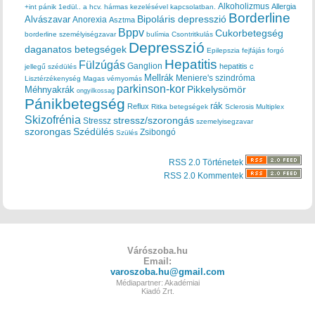
Alkoholizmus
Allergia
+int pánik
1edül..
a hcv. hármas kezelésével kapcsolatban.
Borderline
Bipoláris depresszió
Alvászavar
Anorexia
Asztma
Bppv
Cukorbetegség
borderline személyiségzavar
bulímia
Csontritkulás
Depresszió
daganatos betegségek
Epilepszia
fejfájás
forgó
Hepatitis
Fülzúgás
Ganglion
hepatitis c
jellegű szédülés
Mellrák
Meniere's szindróma
Lisztérzékenység
Magas vérnyomás
parkinson-kor
Méhnyakrák
Pikkelysömör
ongyilkossag
Pánikbetegség
rák
Reflux
Ritka betegségek
Sclerosis Multiplex
Skizofrénia
stressz/szorongás
Stressz
szemelyisegzavar
szorongas
Szédülés
Zsibongó
Szülés
RSS 2.0 Történetek
RSS 2.0 Kommentek
Várószoba.hu
Email:
varoszoba.hu@gmail.com
Médiapartner: Akadémiai
Kiadó Zrt.