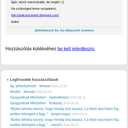
Igaz, kissé macerásabb, de megéri :))
Ha szükséged lenne receptekre:
http://anikoreceptek.blogspot.com/
Anikó
Jelentkezzen be, ha válaszolni szeretne
Hozzászólás küldéséhez
be kell jelentkezni.
Legfrissebb hozzászólások
dg. pikkelysömör
klmaan
-
2025.10.05.
kérdés
klmaan
-
2025.10.05.
Gyogyultnak Minősitve!
Vadnefelejcs
-
2024.08.12.
Gyogyultnak Minősitve!
Kiskiraly
-
2024.04.06.
“Biztos lehetsz benne, hogy mindig lesz tavasz, s a folyó újra folyni fog,
amikor felenged a fagy. “
tengerzugas
-
2024.03.04.
“Biztos lehetsz benne, hogy mindig lesz tavasz, s a folyó újra folyni fog,
amikor felenged a fagy. “
nora51
-
2024.02.27.