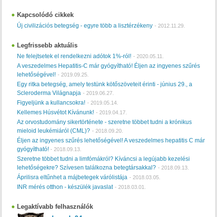
Kapcsolódó cikkek
Új civilizációs betegség - egyre több a lisztérzékeny
-
2012.11.29.
Legfrissebb aktuális
Ne felejtsetek el rendelkezni adótok 1%-ról!
-
2020.05.11.
A veszedelmes Hepatitis-C már gyógyítható! Éljen az ingyenes szűrés
lehetőségével!
-
2019.09.25.
Egy ritka betegség, amely testünk kötőszöveteit érinti - június 29., a
Scleroderma Világnapja
-
2019.06.27.
Figyeljünk a kullancsokra!
-
2019.05.14.
Kellemes Húsvétot Kívánunk!
-
2019.04.17.
Az orvostudomány sikertörténete - szeretne többet tudni a krónikus
mieloid leukémiáról (CML)?
-
2018.09.20.
Éljen az ingyenes szűrés lehetőségével! A veszedelmes hepatitis C már
gyógyítható!
-
2018.09.13.
Szeretne többet tudni a limfómákról? Kíváncsi a legújabb kezelési
lehetőségekre? Szívesen találkozna betegtársakkal?
-
2018.09.13.
Áprilisra eltűnhet a májbetegek várólistája
-
2018.03.05.
INR mérés otthon - készülék javaslat
-
2018.03.01.
Legaktívabb felhasználók