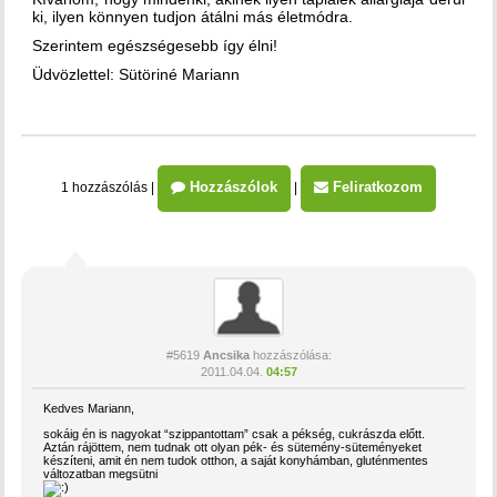
ki, ilyen könnyen tudjon átálni más életmódra.
Szerintem egészségesebb így élni!
Üdvözlettel: Sütöriné Mariann
Hozzászólok
Feliratkozom
1 hozzászólás
|
|
#5619
Ancsika
hozzászólása:
2011.04.04.
04:57
Kedves Mariann,
sokáig én is nagyokat “szippantottam” csak a pékség, cukrászda előtt.
Aztán rájöttem, nem tudnak ott olyan pék- és sütemény-süteményeket
készíteni, amit én nem tudok otthon, a saját konyhámban, gluténmentes
változatban megsütni