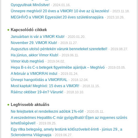
Gyogyultnak Minősitve!
-
2024.01.16.
Ünnepre meghívó! 20 éves a VIMOR! 10 éve az új kezelés!
-
2023.11.18.
MEGHÍVÓ a VIMOR Egyesület 20 éves születésnapjára
-
2023.10.26.
Kapcsolódó cikkek
Januárban is vár a VIMOR Klub!
-
2020.01.20.
November 29. VIMOR Klub!
-
2019.11.27.
Augusztus utolsó péntekén várunk benneteket szeretettel!
-
2019.08.27.
Ha június, akkor Vimor Klub!
-
2019.06.11.
Vimor klub meghívó
-
2019.04.02.
Hepa B-s és C-s betegek figyelmébe ajánljuk – Meghívó
-
2019.03.05.
A február a VIMORRAl indul
-
2019.01.24.
Ünnepi hangolódás a VIMORRAL
-
2018.12.04.
Most kaptuk! Meghívó: 15 éves a VIMOR!
-
2018.11.15.
Ráérsz október 19-én? Várunk!
-
2018.10.10.
Legfrissebb aktuális
Ne felejtsetek el rendelkezni adótok 1%-ról!
-
2020.05.11.
A veszedelmes Hepatitis-C már gyógyítható! Éljen az ingyenes szűrés
lehetőségével!
-
2019.09.25.
Egy ritka betegség, amely testünk kötőszöveteit érinti - június 29., a
Scleroderma Világnapja
-
2019.06.27.