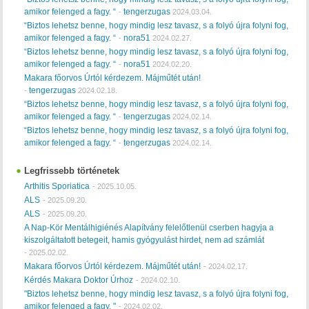
amikor felenged a fagy. “
tengerzugas
-
2024.03.04.
“Biztos lehetsz benne, hogy mindig lesz tavasz, s a folyó újra folyni fog,
amikor felenged a fagy. “
nora51
-
2024.02.27.
“Biztos lehetsz benne, hogy mindig lesz tavasz, s a folyó újra folyni fog,
amikor felenged a fagy. “
nora51
-
2024.02.20.
Makara főorvos Úrtól kérdezem. Májműtét után!
tengerzugas
-
2024.02.18.
“Biztos lehetsz benne, hogy mindig lesz tavasz, s a folyó újra folyni fog,
amikor felenged a fagy. “
tengerzugas
-
2024.02.14.
“Biztos lehetsz benne, hogy mindig lesz tavasz, s a folyó újra folyni fog,
amikor felenged a fagy. “
tengerzugas
-
2024.02.14.
Legfrissebb történetek
Arthitis Sporiatica
-
2025.10.05.
ALS
-
2025.09.20.
ALS
-
2025.09.20.
A Nap-Kör Mentálhigiénés Alapítvány felelőtlenül cserben hagyja a
kiszolgáltatott betegeit, hamis gyógyulást hirdet, nem ad számlát
-
2025.02.02.
Makara főorvos Úrtól kérdezem. Májműtét után!
-
2024.02.17.
Kérdés Makara Doktor Úrhoz
-
2024.02.10.
"Biztos lehetsz benne, hogy mindig lesz tavasz, s a folyó újra folyni fog,
amikor felenged a fagy. "
-
2024.02.02.