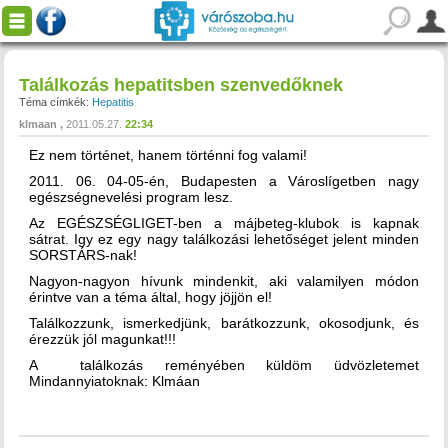
Találkozás hepatitsben szenvedőknek
Téma címkék:
Hepatitis
klmaan
2011.05.27.
22:34
Ez nem történet, hanem történni fog valami!
2011. 06. 04-05-én, Budapesten a Városlígetben nagy
egészségnevelési program lesz.
Az EGÉSZSÉGLIGET-ben a májbeteg-klubok is kapnak
sátrat. Igy ez egy nagy találkozási lehetőséget jelent minden
SORSTÁRS-nak!
Nagyon-nagyon hívunk mindenkit, aki valamilyen módon
érintve van a téma által, hogy jöjjön el!
Találkozzunk, ismerkedjünk, barátkozzunk, okosodjunk, és
érezzük jól magunkat!!!
A találkozás reményében küldöm üdvözletemet
Mindannyiatoknak: Klmáan