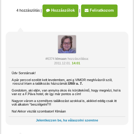
Hozzászólok
Feliratkozom
4 hozzászólás
|
|
#6374
klmaan
hozzászólása:
2011.12.01.
14:01
Üdv Sorstársak!
A pár perccel ezelött kelt levelemben, ami a VIMOR meghívásról szól,
rosszul írtam a találkozás házszámát.
Üllői u. 7.
Gondolom, aki eljön, van annyira okos és körültekíntő, hogy megnézi, hol is
van ez a F.Páva hotel, de így már pontos a cím!
Nagyon várom a személyes találkozást azokkal is, akikkel eddig csak itt
volt alkalom “beszélgetni”!!!
Na! Akkor viszlát szombaton! Klmáan
Jelentkezzen be, ha válaszolni szeretne