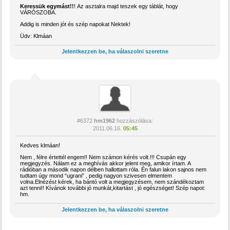
Keressük egymást!!
! Az asztalra majd teszek egy táblát, hogy
VÁRÓSZOBA.
Addig is minden jót és szép napokat Nektek!
Üdv: Klmáan
Jelentkezzen be, ha válaszolni szeretne
#6372
hm1962
hozzászólása:
2011.06.16.
05:45
Kedves klmáan!
Nem , félre értettél engem!! Nem számon kérés volt.!!! Csupán egy
megjegyzés. Nálam ez a meghívás akkor jelent meg, amikor írtam. A
rádióban a második napon délben hallottam róla. Én falun lakon sajnos nem
tudtam úgy mond “ugrani” , pedig nagyon szivesen elmentem
volna.Elnézést kérek, ha bántó volt a megjegyzésem, nem szándékoztam
azt tenni!! Kívánok további jó munkát,kitartást , jó egészséget! Szép napot:
hm.
Jelentkezzen be, ha válaszolni szeretne