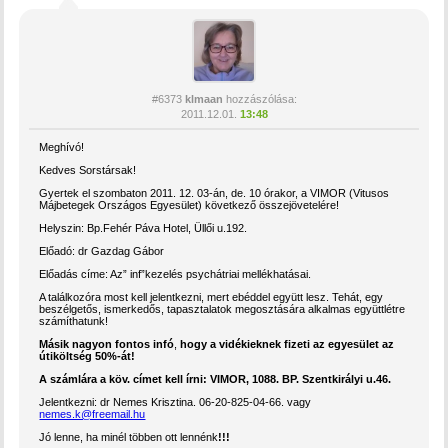
#6373
klmaan
hozzászólása:
2011.12.01.
13:48
Meghívó!
Kedves Sorstársak!
Gyertek el szombaton 2011. 12. 03-án, de. 10 órakor, a VIMOR (Vitusos
Májbetegek Országos Egyesület) következő összejövetelére!
Helyszin: Bp.Fehér Páva Hotel, Üllői u.192.
Előadó: dr Gazdag Gábor
Előadás címe: Az” inf”kezelés psychátriai mellékhatásai.
A találkozóra most kell jelentkezni, mert ebéddel együtt lesz. Tehát, egy
beszélgetős, ismerkedős, tapasztalatok megosztására alkalmas együttlétre
számíthatunk!
Másik nagyon fontos infó
,
hogy a vidékieknek fizeti az egyesület az
útiköltség 50%-át!
A számlára a köv. címet kell írni: VIMOR, 1088. BP. Szentkirályi u.46.
Jelentkezni: dr Nemes Krisztina. 06-20-825-04-66. vagy
nemes.k@freemail.hu
Jó lenne, ha minél többen ott lennénk
!!!