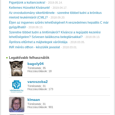
Figyeljünk a kullancsokra!
-
2019.05.14.
Kellemes Húsvétot Kívánunk!
-
2019.04.17.
Az orvostudomány sikertörténete - szeretne többet tudni a krónikus
mieloid leukémiáról (CML)?
-
2018.09.20.
Éljen az ingyenes szűrés lehetőségével! A veszedelmes hepatitis C már
gyógyítható!
-
2018.09.13.
Szeretne többet tudni a limfómákról? Kíváncsi a legújabb kezelési
lehetőségekre? Szívesen találkozna betegtársakkal?
-
2018.09.13.
Áprilisra eltűnhet a májbetegek várólistája
-
2018.03.05.
INR mérés otthon - készülék javaslat
-
2018.03.01.
Legaktívabb felhasználók
bagoly04
Történetek:
35
Hozzászólások:
18
varoszoba2
Történetek:
31
Hozzászólások:
173
klmaan
Történetek:
31
Hozzászólások:
901