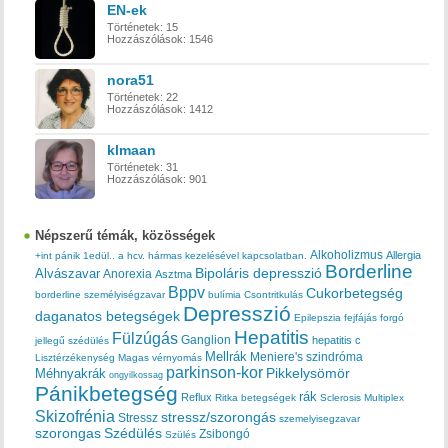
EN-ek
Történetek:
15
Hozzászólások:
1546
nora51
Történetek:
22
Hozzászólások:
1412
klmaan
Történetek:
31
Hozzászólások:
901
Népszerű témák, közösségek
Alkoholizmus
Allergia
+int pánik
1edül..
a hcv. hármas kezelésével kapcsolatban.
Borderline
Bipoláris depresszió
Alvászavar
Anorexia
Asztma
Bppv
Cukorbetegség
borderline személyiségzavar
bulímia
Csontritkulás
Depresszió
daganatos betegségek
Epilepszia
fejfájás
forgó
Hepatitis
Fülzúgás
Ganglion
hepatitis c
jellegű szédülés
Mellrák
Meniere's szindróma
Lisztérzékenység
Magas vérnyomás
parkinson-kor
Méhnyakrák
Pikkelysömör
ongyilkossag
Pánikbetegség
rák
Reflux
Ritka betegségek
Sclerosis Multiplex
Skizofrénia
stressz/szorongás
Stressz
szemelyisegzavar
szorongas
Szédülés
Zsibongó
Szülés