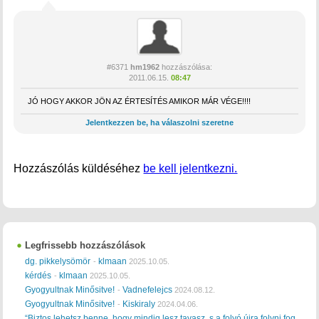
#6371
hm1962
hozzászólása:
2011.06.15.
08:47
JÓ HOGY AKKOR JÖN AZ ÉRTESÍTÉS AMIKOR MÁR VÉGE!!!!
Jelentkezzen be, ha válaszolni szeretne
Hozzászólás küldéséhez
be kell jelentkezni.
Legfrissebb hozzászólások
dg. pikkelysömör
klmaan
-
2025.10.05.
kérdés
klmaan
-
2025.10.05.
Gyogyultnak Minősitve!
Vadnefelejcs
-
2024.08.12.
Gyogyultnak Minősitve!
Kiskiraly
-
2024.04.06.
“Biztos lehetsz benne, hogy mindig lesz tavasz, s a folyó újra folyni fog,