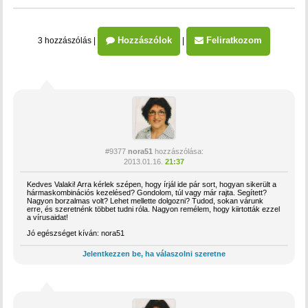
Hozzászólok
Feliratkozom
3 hozzászólás
|
|
#9377
nora51
hozzászólása:
2013.01.16.
21:37
Kedves Valaki! Arra kérlek szépen, hogy írjál ide pár sort, hogyan sikerült a
hármaskombinációs kezelésed? Gondolom, túl vagy már rajta. Segített?
Nagyon borzalmas volt? Lehet mellette dolgozni? Tudod, sokan várunk
erre, és szeretnénk többet tudni róla. Nagyon remélem, hogy kiirtották ezzel
a vírusaidat!
Jó egészséget kíván: nora51
Jelentkezzen be, ha válaszolni szeretne