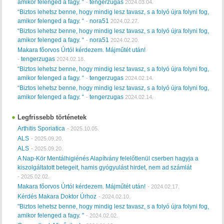
amikor felenged a fagy. “
tengerzugas
-
2024.03.04.
“Biztos lehetsz benne, hogy mindig lesz tavasz, s a folyó újra folyni fog,
amikor felenged a fagy. “
nora51
-
2024.02.27.
“Biztos lehetsz benne, hogy mindig lesz tavasz, s a folyó újra folyni fog,
amikor felenged a fagy. “
nora51
-
2024.02.20.
Makara főorvos Úrtól kérdezem. Májműtét után!
tengerzugas
-
2024.02.18.
“Biztos lehetsz benne, hogy mindig lesz tavasz, s a folyó újra folyni fog,
amikor felenged a fagy. “
tengerzugas
-
2024.02.14.
“Biztos lehetsz benne, hogy mindig lesz tavasz, s a folyó újra folyni fog,
amikor felenged a fagy. “
tengerzugas
-
2024.02.14.
Legfrissebb történetek
Arthitis Sporiatica
-
2025.10.05.
ALS
-
2025.09.20.
ALS
-
2025.09.20.
A Nap-Kör Mentálhigiénés Alapítvány felelőtlenül cserben hagyja a
kiszolgáltatott betegeit, hamis gyógyulást hirdet, nem ad számlát
-
2025.02.02.
Makara főorvos Úrtól kérdezem. Májműtét után!
-
2024.02.17.
Kérdés Makara Doktor Úrhoz
-
2024.02.10.
"Biztos lehetsz benne, hogy mindig lesz tavasz, s a folyó újra folyni fog,
amikor felenged a fagy. "
-
2024.02.02.