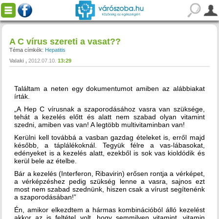
A C vírus szereti a vasat??
Téma címkék:
Hepatitis
Valaki
2012.07.10.
13:29
Találtam a neten egy dokumentumot amiben az alábbiakat
írták.
„A Hep C vírusnak a szaporodásához vasra van szüksége,
tehát a kezelés előtt és alatt nem szabad olyan vitamint
szedni, amiben vas van! A legtöbb multivitaminban van!
Kerülni kell továbbá a vasban gazdag ételeket is, erről majd
később, a táplálékoknál. Tegyük félre a vas-lábasokat,
edényeket is a kezelés alatt, ezekből is sok vas kioldódik és
kerül bele az ételbe.
Bár a kezelés (Interferon, Ribavirin) erősen rontja a vérképet,
a vérképzéshez pedig szükség lenne a vasra, sajnos ezt
most nem szabad szednünk, hiszen csak a vírust segítenénk
a szaporodásában!”
Én, amikor elkezdtem a hármas kombinációból álló kezelést
akkor az is feltétel volt, hogy semmilyen vitamint, vitamin