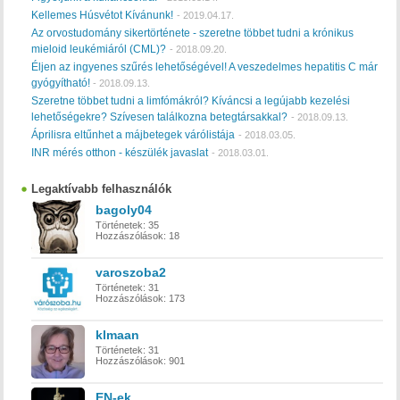
Kellemes Húsvétot Kívánunk!
-
2019.04.17.
Az orvostudomány sikertörténete - szeretne többet tudni a krónikus
mieloid leukémiáról (CML)?
-
2018.09.20.
Éljen az ingyenes szűrés lehetőségével! A veszedelmes hepatitis C már
gyógyítható!
-
2018.09.13.
Szeretne többet tudni a limfómákról? Kíváncsi a legújabb kezelési
lehetőségekre? Szívesen találkozna betegtársakkal?
-
2018.09.13.
Áprilisra eltűnhet a májbetegek várólistája
-
2018.03.05.
INR mérés otthon - készülék javaslat
-
2018.03.01.
Legaktívabb felhasználók
bagoly04
Történetek:
35
Hozzászólások:
18
varoszoba2
Történetek:
31
Hozzászólások:
173
klmaan
Történetek:
31
Hozzászólások:
901
EN-ek