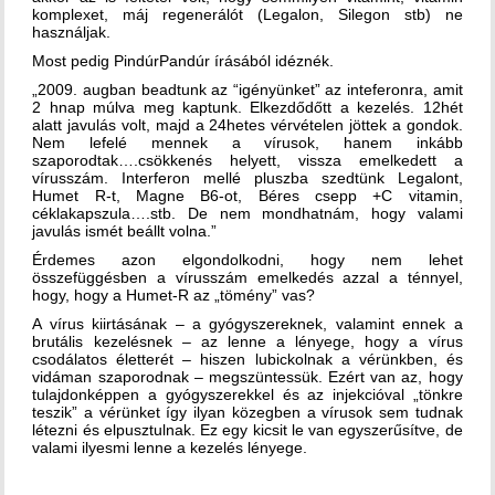
komplexet, máj regenerálót (Legalon, Silegon stb) ne
használjak.
Most pedig PindúrPandúr írásából idéznék.
„2009. augban beadtunk az “igényünket” az inteferonra, amit
2 hnap múlva meg kaptunk. Elkezdődőtt a kezelés. 12hét
alatt javulás volt, majd a 24hetes vérvételen jöttek a gondok.
Nem lefelé mennek a vírusok, hanem inkább
szaporodtak….csökkenés helyett, vissza emelkedett a
vírusszám. Interferon mellé pluszba szedtünk Legalont,
Humet R-t, Magne B6-ot, Béres csepp +C vitamin,
céklakapszula….stb. De nem mondhatnám, hogy valami
javulás ismét beállt volna.”
Érdemes azon elgondolkodni, hogy nem lehet
összefüggésben a vírusszám emelkedés azzal a ténnyel,
hogy, hogy a Humet-R az „tömény” vas?
A vírus kiirtásának – a gyógyszereknek, valamint ennek a
brutális kezelésnek – az lenne a lényege, hogy a vírus
csodálatos életterét – hiszen lubickolnak a vérünkben, és
vidáman szaporodnak – megszüntessük. Ezért van az, hogy
tulajdonképpen a gyógyszerekkel és az injekcióval „tönkre
teszik” a vérünket így ilyan közegben a vírusok sem tudnak
létezni és elpusztulnak. Ez egy kicsit le van egyszerűsítve, de
valami ilyesmi lenne a kezelés lényege.