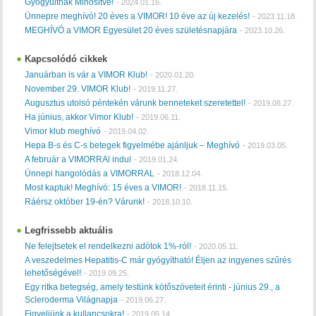
Gyogyultnak Minősitve!
-
2024.01.16.
Ünnepre meghívó! 20 éves a VIMOR! 10 éve az új kezelés!
-
2023.11.18.
MEGHÍVÓ a VIMOR Egyesület 20 éves születésnapjára
-
2023.10.26.
Kapcsolódó cikkek
Januárban is vár a VIMOR Klub!
-
2020.01.20.
November 29. VIMOR Klub!
-
2019.11.27.
Augusztus utolsó péntekén várunk benneteket szeretettel!
-
2019.08.27.
Ha június, akkor Vimor Klub!
-
2019.06.11.
Vimor klub meghívó
-
2019.04.02.
Hepa B-s és C-s betegek figyelmébe ajánljuk – Meghívó
-
2019.03.05.
A február a VIMORRAl indul
-
2019.01.24.
Ünnepi hangolódás a VIMORRAL
-
2018.12.04.
Most kaptuk! Meghívó: 15 éves a VIMOR!
-
2018.11.15.
Ráérsz október 19-én? Várunk!
-
2018.10.10.
Legfrissebb aktuális
Ne felejtsetek el rendelkezni adótok 1%-ról!
-
2020.05.11.
A veszedelmes Hepatitis-C már gyógyítható! Éljen az ingyenes szűrés
lehetőségével!
-
2019.09.25.
Egy ritka betegség, amely testünk kötőszöveteit érinti - június 29., a
Scleroderma Világnapja
-
2019.06.27.
Figyeljünk a kullancsokra!
-
2019.05.14.