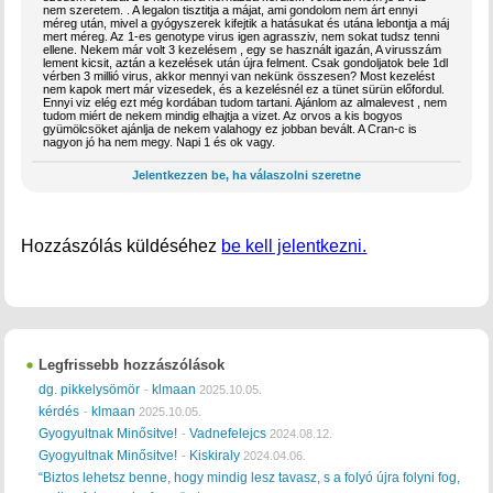
nem szeretem. . A legalon tisztitja a májat, ami gondolom nem árt ennyi
méreg után, mivel a gyógyszerek kifejtik a hatásukat és utána lebontja a máj
mert méreg. Az 1-es genotype virus igen agrassziv, nem sokat tudsz tenni
ellene. Nekem már volt 3 kezelésem , egy se használt igazán, A virusszám
lement kicsit, aztán a kezelések után újra felment. Csak gondoljatok bele 1dl
vérben 3 millió virus, akkor mennyi van nekünk összesen? Most kezelést
nem kapok mert már vizesedek, és a kezelésnél ez a tünet sürün előfordul.
Ennyi viz elég ezt még kordában tudom tartani. Ajánlom az almalevest , nem
tudom miért de nekem mindig elhajtja a vizet. Az orvos a kis bogyos
gyümölcsöket ajánlja de nekem valahogy ez jobban bevált. A Cran-c is
nagyon jó ha nem megy. Napi 1 és ok vagy.
Jelentkezzen be, ha válaszolni szeretne
Hozzászólás küldéséhez
be kell jelentkezni.
Legfrissebb hozzászólások
dg. pikkelysömör
klmaan
-
2025.10.05.
kérdés
klmaan
-
2025.10.05.
Gyogyultnak Minősitve!
Vadnefelejcs
-
2024.08.12.
Gyogyultnak Minősitve!
Kiskiraly
-
2024.04.06.
“Biztos lehetsz benne, hogy mindig lesz tavasz, s a folyó újra folyni fog,