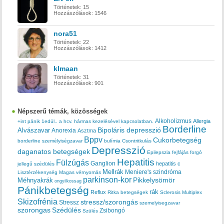
Történetek:
15
Hozzászólások:
1546
nora51
Történetek:
22
Hozzászólások:
1412
klmaan
Történetek:
31
Hozzászólások:
901
Népszerű témák, közösségek
Alkoholizmus
Allergia
+int pánik
1edül..
a hcv. hármas kezelésével kapcsolatban.
Borderline
Bipoláris depresszió
Alvászavar
Anorexia
Asztma
Bppv
Cukorbetegség
borderline személyiségzavar
bulímia
Csontritkulás
Depresszió
daganatos betegségek
Epilepszia
fejfájás
forgó
Hepatitis
Fülzúgás
Ganglion
hepatitis c
jellegű szédülés
Mellrák
Meniere's szindróma
Lisztérzékenység
Magas vérnyomás
parkinson-kor
Méhnyakrák
Pikkelysömör
ongyilkossag
Pánikbetegség
rák
Reflux
Ritka betegségek
Sclerosis Multiplex
Skizofrénia
stressz/szorongás
Stressz
szemelyisegzavar
szorongas
Szédülés
Zsibongó
Szülés