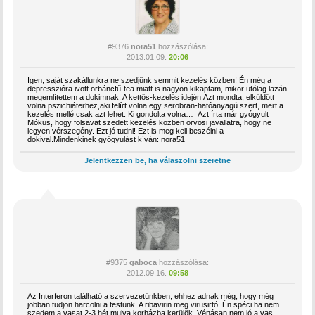
#9376
nora51
hozzászólása:
2013.01.09.
20:06
Igen, saját szakállunkra ne szedjünk semmit kezelés közben! Én még a
depresszióra ivott orbáncfű-tea miatt is nagyon kikaptam, mikor utólag lazán
megemlítettem a dokimnak. A kettős-kezelés idején.Azt mondta, elküldött
volna pszichiáterhez,aki felírt volna egy serobran-hatóanyagú szert, mert a
kezelés mellé csak azt lehet. Ki gondolta volna… Azt írta már gyógyult
Mókus, hogy folsavat szedett kezelés közben orvosi javallatra, hogy ne
legyen vérszegény. Ezt jó tudni! Ezt is meg kell beszélni a
dokival.Mindenkinek gyógyulást kíván: nora51
Jelentkezzen be, ha válaszolni szeretne
#9375
gaboca
hozzászólása:
2012.09.16.
09:58
Az Interferon található a szervezetünkben, ehhez adnak még, hogy még
jobban tudjon harcolni a testünk. A ribavirin meg virusirtó. Én spéci ha nem
szedem a vasat 2-3 hét mulva korházba kerülök. Vénásan nem jó a vas