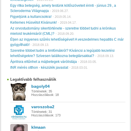
Egy ritka betegség, amely testünk kötőszöveteit érinti - június 29., a
Scleroderma Világnapja
-
2019.06.27.
Figyeljünk a kullancsokra!
-
2019.05.14.
Kellemes Húsvétot Kívánunk!
-
2019.04.17.
Az orvostudomány sikertörténete - szeretne többet tudni a krónikus
mieloid leukémiáról (CML)?
-
2018.09.20.
Éljen az ingyenes szűrés lehetőségével! A veszedelmes hepatitis C már
gyógyítható!
-
2018.09.13.
Szeretne többet tudni a limfómákról? Kíváncsi a legújabb kezelési
lehetőségekre? Szívesen találkozna betegtársakkal?
-
2018.09.13.
Áprilisra eltűnhet a májbetegek várólistája
-
2018.03.05.
INR mérés otthon - készülék javaslat
-
2018.03.01.
Legaktívabb felhasználók
bagoly04
Történetek:
35
Hozzászólások:
18
varoszoba2
Történetek:
31
Hozzászólások:
173
klmaan