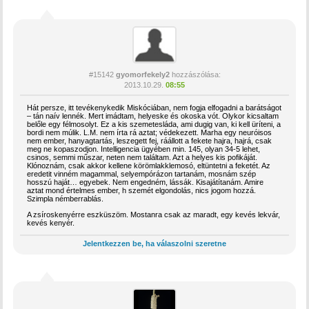
#15142
gyomorfekely2
hozzászólása:
2013.10.29.
08:55
Hát persze, itt tevékenykedik Miskóciában, nem fogja elfogadni a barátságot
– tán naív lennék. Mert imádtam, helyeske és okoska vót. Olykor kicsaltam
belőle egy félmosolyt. Ez a kis szemetesláda, ami dugig van, ki kell üríteni, a
bordi nem múlik. L.M. nem írta rá aztat; védekezett. Marha egy neuróisos
nem ember, hanyagtartás, leszegett fej, ráállott a fekete hajra, hajrá, csak
meg ne kopaszodjon. Intelligencia ügyében min. 145, olyan 34-5 lehet,
csinos, semmi műszar, neten nem találtam. Azt a helyes kis pofikáját.
Klónoznám, csak akkor kellene körömlakklemosó, eltüntetni a feketét. Az
eredetit vinném magammal, selyempórázon tartanám, mosnám szép
hosszú haját… egyebek. Nem engedném, lássák. Kisajátítanám. Amire
aztat mond értelmes ember, h szemét elgondolás, nics jogom hozzá.
Szimpla némberrablás.
A zsíroskenyérre eszküszöm. Mostanra csak az maradt, egy kevés lekvár,
kevés kenyér.
Jelentkezzen be, ha válaszolni szeretne