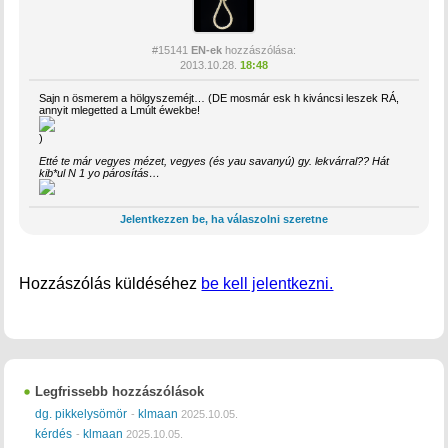
#15141
EN-ek
hozzászólása:
2013.10.28.
18:48
Sajn n ösmerem a hölgyszeméjt… (DE mosmár esk h kiváncsi leszek RÁ,
annyit mlegetted a Lmúlt éwekbe!
)
Etté te már vegyes mézet, vegyes (és yau savanyú) gy. lekvárral?? Hát
kib*ul N 1 yo párosítás…
Jelentkezzen be, ha válaszolni szeretne
Hozzászólás küldéséhez
be kell jelentkezni.
Legfrissebb hozzászólások
dg. pikkelysömör
klmaan
-
2025.10.05.
kérdés
klmaan
-
2025.10.05.