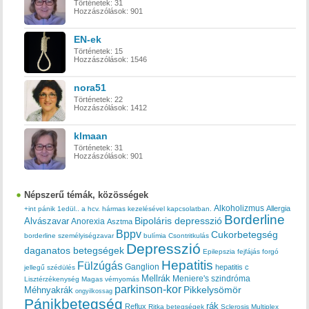
Történetek:
31
Hozzászólások:
901
EN-ek
Történetek:
15
Hozzászólások:
1546
nora51
Történetek:
22
Hozzászólások:
1412
klmaan
Történetek:
31
Hozzászólások:
901
Népszerű témák, közösségek
Alkoholizmus
Allergia
+int pánik
1edül..
a hcv. hármas kezelésével kapcsolatban.
Borderline
Bipoláris depresszió
Alvászavar
Anorexia
Asztma
Bppv
Cukorbetegség
borderline személyiségzavar
bulímia
Csontritkulás
Depresszió
daganatos betegségek
Epilepszia
fejfájás
forgó
Hepatitis
Fülzúgás
Ganglion
hepatitis c
jellegű szédülés
Mellrák
Meniere's szindróma
Lisztérzékenység
Magas vérnyomás
parkinson-kor
Méhnyakrák
Pikkelysömör
ongyilkossag
Pánikbetegség
rák
Reflux
Ritka betegségek
Sclerosis Multiplex