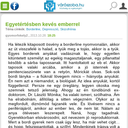
Egyetértésben kevés emberrel
Téma címkék:
Borderline
Depresszió
Skizofrénia
gyomorfekely2
2013.10.28.
18:25
Ha létezik kitaposott ösvény a borderline nyomvonalán, akkor
az út visszafelé is halad, a tyúk meg a tojás, akkor is a tyúk.
Egyes borderek anyákat vadásznak le, hogy egyetlen
kitüntetett személyt az egekig magasztaljanak, egy pillanattal
később a sárba tapossanak. Itt hantoltatott az eb el. Akkor
taposok valaki arcába, amikor a jó istennek épp
penitenciaszünete van a retyón, Mórickát olvas. Sok-sok
bordi lányka – a fiúknál lövegem nincs – hiányolja anyukát.
Én nem azt a niemandot, a biológiait. Az idea anyukát, kortól
függetlenül. Persze ne egy öreglány, legyen okoska meg
szemnek tetsző jelenség. Ahogy az én tündibündi ex-
doktorom, Dr. László Mónika; ha valaki ismeri, szólhatna. Ám
ha elrabolnám, állítólag a sitten végezném. Olykor az is
megfordult, diznómód fajzanék vele. És lövésem nincs a
perifériájáról, amikor az ember les, de nem lát. Nálam az
anya ötévesen leszerepelt. Naná, hogy tagadnak.
Gyerekkorban elsivárosodni, azt nevezem jó reproduktornak.
Mert a bordi gyerek nem csak úgy lesz, ha már vehet cigit…
és hopp, felszippantottak, a sz@rt. Mindenkinek trágya volt a