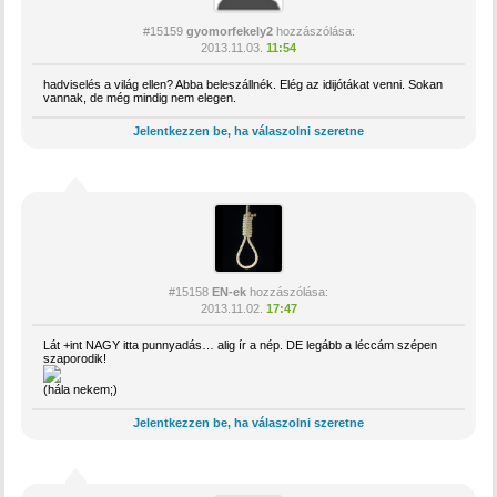
#15159
gyomorfekely2
hozzászólása:
2013.11.03.
11:54
hadviselés a világ ellen? Abba beleszállnék. Elég az idijótákat venni. Sokan
vannak, de még mindig nem elegen.
Jelentkezzen be, ha válaszolni szeretne
#15158
EN-ek
hozzászólása:
2013.11.02.
17:47
Lát +int NAGY itta punnyadás… alig ír a nép. DE legább a léccám szépen
szaporodik!
(hála nekem;)
Jelentkezzen be, ha válaszolni szeretne