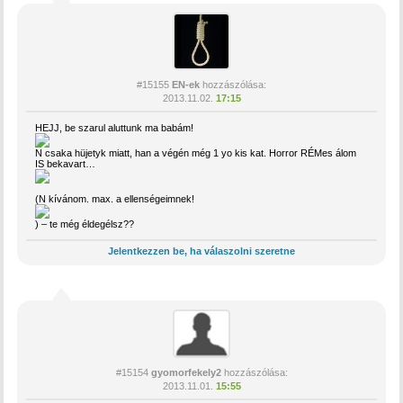
#15155
EN-ek
hozzászólása:
2013.11.02.
17:15
HEJJ, be szarul aluttunk ma babám!
N csaka hüjetyk miatt, han a végén még 1 yo kis kat. Horror RÉMes álom
IS bekavart…
(N kívánom. max. a ellenségeimnek!
) – te még éldegélsz??
Jelentkezzen be, ha válaszolni szeretne
#15154
gyomorfekely2
hozzászólása:
2013.11.01.
15:55