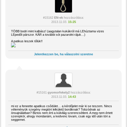
#15162
EN-ek
hozzászólása:
2013.11.03.
15:25
TÖBB bodri mint kalbász! (aagytalan kukákról má LEhúztama vizes
LEpedőt párszor. KÁR a további sót pazarolni rájuk…)
A patikus leszek tőlük!!
Jelentkezzen be, ha válaszolni szeretne
#15161
gyomorfekely2
hozzászólása:
2013.11.03.
14:43
mi ez a feneette apatikus csődület… a kérdőjelet már ki se teszem. Nincs
véleményük szegény megtört lelkületű bordiknak? Tobzódnak az
önsajnálatban? Biztos nem érti a külvilág szerencsétlent. A meg nem értett
szerepkör, ahogy mondanám, a kedvenc lovam, csak egy idő után töri a
seggemet.