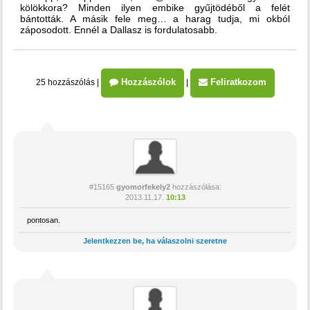
kölökkora? Minden ilyen embike gyűjtödéből a felét
bántották. A másik fele meg… a harag tudja, mi okból
záposodott. Ennél a Dallasz is fordulatosabb.
Hozzászólok
Feliratkozom
25 hozzászólás
|
|
#15165
gyomorfekely2
hozzászólása:
2013.11.17.
10:13
pontosan.
Jelentkezzen be, ha válaszolni szeretne