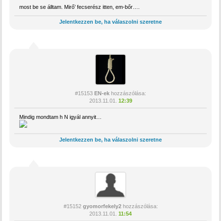
most be se álltam. Mirő’ fecserész itten, em-bőr….
Jelentkezzen be, ha válaszolni szeretne
#15153
EN-ek
hozzászólása:
2013.11.01.
12:39
Mindig mondtam h N igyál annyit…
Jelentkezzen be, ha válaszolni szeretne
#15152
gyomorfekely2
hozzászólása:
2013.11.01.
11:54