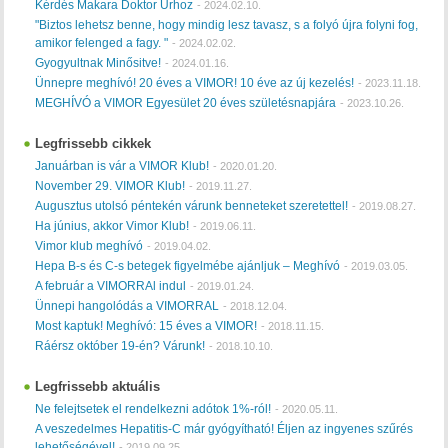
Kérdés Makara Doktor Úrhoz
-
2024.02.10.
"Biztos lehetsz benne, hogy mindig lesz tavasz, s a folyó újra folyni fog,
amikor felenged a fagy. "
-
2024.02.02.
Gyogyultnak Minősitve!
-
2024.01.16.
Ünnepre meghívó! 20 éves a VIMOR! 10 éve az új kezelés!
-
2023.11.18.
MEGHÍVÓ a VIMOR Egyesület 20 éves születésnapjára
-
2023.10.26.
Legfrissebb cikkek
Januárban is vár a VIMOR Klub!
-
2020.01.20.
November 29. VIMOR Klub!
-
2019.11.27.
Augusztus utolsó péntekén várunk benneteket szeretettel!
-
2019.08.27.
Ha június, akkor Vimor Klub!
-
2019.06.11.
Vimor klub meghívó
-
2019.04.02.
Hepa B-s és C-s betegek figyelmébe ajánljuk – Meghívó
-
2019.03.05.
A február a VIMORRAl indul
-
2019.01.24.
Ünnepi hangolódás a VIMORRAL
-
2018.12.04.
Most kaptuk! Meghívó: 15 éves a VIMOR!
-
2018.11.15.
Ráérsz október 19-én? Várunk!
-
2018.10.10.
Legfrissebb aktuális
Ne felejtsetek el rendelkezni adótok 1%-ról!
-
2020.05.11.
A veszedelmes Hepatitis-C már gyógyítható! Éljen az ingyenes szűrés
lehetőségével!
-
2019.09.25.