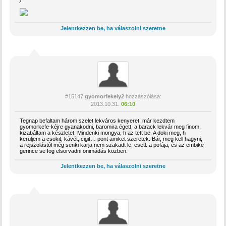
Jelentkezzen be, ha válaszolni szeretne
#15147
gyomorfekely2
hozzászólása:
2013.10.31.
06:10
Tegnap befaltam három szelet lekváros kenyeret, már kezdtem
gyomorkefe-kéjre gyanakodni, baromira égett, a barack lekvár meg finom,
kizabáltam a készletet. Mindenki mongya, h az tett be. A doki meg, h
kerüljem a csokit, kávét, cigit… pont amiket szeretek. Bár, meg kell hagyni,
a rejszolástól még senki karja nem szakadt le, esetl. a pofája, és az embike
gerince se fog elsorvadni önimádás közben.
Jelentkezzen be, ha válaszolni szeretne