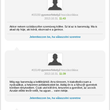
#15150
gyomorfekely2
hozzászólása:
2013.10.31.
11:43
Akkor nekem szódásszifon szemüveg köllne. Sz’al az is baromság. Ma is
akad oly hüje, aki kérdi, elsorvad-e a gerince.
Jelentkezzen be, ha válaszolni szeretne
#15149
gyomorfekely2
hozzászólása:
2013.10.31.
11:39
Még egy baromság a kelléktárból. Arra törexem, h kiakolbolíccsam a
nyolcadikat, a helyemre pofátlankodott be. Addig én is a f@sz@ gyerekek
körében ténykedtem. Csak utol köll érni, lenyomni a gyereket, az uccsót.
Azután előtte levőt-velőt, ha ugyan… vann nekije.
Jelentkezzen be, ha válaszolni szeretne