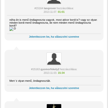
#15164
langrover
hozzászólása:
2013.11.07.
01:01
néha én is menő öndiagnoszta vagyok, most akkor bordi is? vagy ez olyan
minden bordi menő öndiagnoszta, de nem minden menő öndiagnoszta
bordi?
Jelentkezzen be, ha válaszolni szeretne
#15163
gyomorfekely2
hozzászólása:
2013.11.03.
15:34
Mert ‘z olyan menő, öndiagnoszták.
Jelentkezzen be, ha válaszolni szeretne