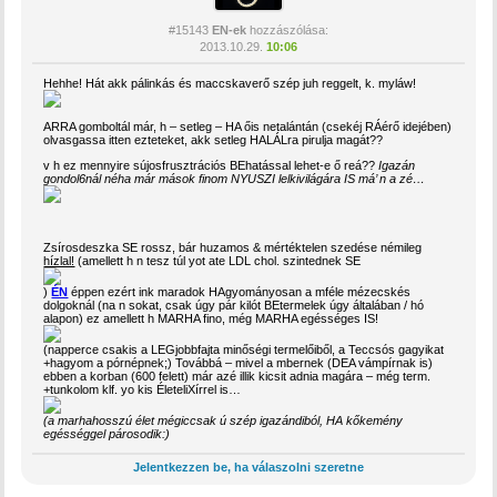
#15143
EN-ek
hozzászólása:
2013.10.29.
10:06
Hehhe! Hát akk pálinkás és maccskaverő szép juh reggelt, k. myláw!
ARRA gomboltál már, h – setleg – HA őis netalántán (csekéj RÁérő idejében)
olvasgassa itten ezteteket, akk setleg HALÁLra pirulja magát??
v h ez mennyire sújosfrusztrációs BEhatással lehet-e ő reá??
Igazán
gondol6nál néha már mások finom NYUSZI lelkivilágára IS má’ n a zé…
Zsírosdeszka SE rossz, bár huzamos & mértéktelen szedése némileg
hízlal!
(amellett h n tesz túl yot ate LDL chol. szintednek SE
)
ÉN
éppen ezért ink maradok HAgyományosan a mféle mézecskés
dolgoknál (na n sokat, csak úgy pár kilót BEtermelek úgy általában / hó
alapon) ez amellett h MARHA fino, még MARHA egésséges IS!
(napperce csakis a LEGjobbfajta minőségi termelőiből, a Teccsós gagyikat
+hagyom a pórnépnek;) Továbbá – mivel a mbernek (DEA vámpírnak is)
ebben a korban (600 felett) már azé illik kicsit adnia magára – még term.
+tunkolom klf. yo kis ÉleteliXírrel is…
(a marhahosszú élet mégiccsak ú szép igazándiból, HA kőkemény
egésséggel párosodik:)
Jelentkezzen be, ha válaszolni szeretne