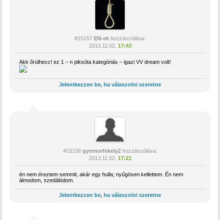
#15157
EN-ek
hozzászólása:
2013.11.02.
17:43
Akk őrülhecc! ez 1 – n piksóta kategóriás – igazi VV dream volt!
Jelentkezzen be, ha válaszolni szeretne
#15156
gyomorfekely2
hozzászólása:
2013.11.02.
17:21
én nem éreztem semmit, akár egy hulla; nyűgösen kellettem. Én nem
álmodom, szedálódom.
Jelentkezzen be, ha válaszolni szeretne