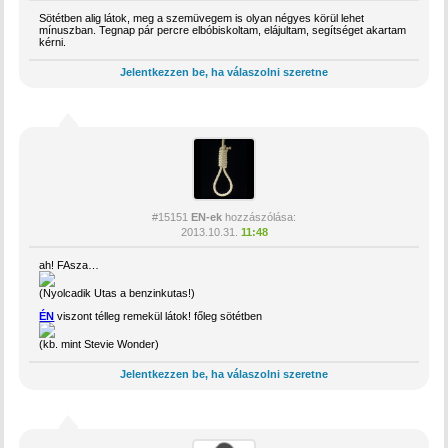
Sötétben alig látok, meg a szemüvegem is olyan négyes körül lehet
mínuszban. Tegnap pár percre elbóbiskoltam, elájultam, segítséget akartam
kérni.
Jelentkezzen be, ha válaszolni szeretne
#15151
EN-ek
hozzászólása:
2013.10.31.
11:48
ah! FAsza…
(Nyolcadik Utas a benzinkutas!)
ÉN
viszont télleg remekül látok! főleg sötétben
(kb. mint Stevie Wonder)
Jelentkezzen be, ha válaszolni szeretne