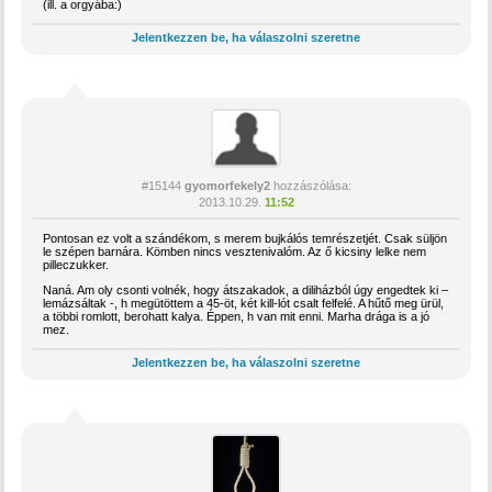
(ill. a orgyába:)
Jelentkezzen be, ha válaszolni szeretne
#15144
gyomorfekely2
hozzászólása:
2013.10.29.
11:52
Pontosan ez volt a szándékom, s merem bujkálós temrészetjét. Csak süljön
le szépen barnára. Kömben nincs vesztenivalóm. Az ő kicsiny lelke nem
pilleczukker.
Naná. Am oly csonti volnék, hogy átszakadok, a diliházból úgy engedtek ki –
lemázsáltak -, h megütöttem a 45-öt, két kill-lót csalt felfelé. A hűtő meg ürül,
a többi romlott, berohatt kalya. Éppen, h van mit enni. Marha drága is a jó
mez.
Jelentkezzen be, ha válaszolni szeretne