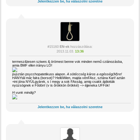
Jelentkezzen be, ha válaszolni szeretne
#15160
EN-ek
hozzászólása:
2013.11.03.
13:36
termesz&tesen sziwes & örömest benne vok minden nemű cziánozásba,
amia BMF ellen irányu LÓ!
pusztán psycchopatetikuss alapon.
A sötéccség káros a egésség(M)re!
HÁNYtál már falra (borsot)? HellóWien, majda vénFAsz, sztána Kari! aztán
+int jöna NYÚLgyárek, s í megy a sok FAsság, amig csakk ájdiották
nyüzsögnek e Fődön! (v is őrökkön őrökké) –> éjjeneka UFFók!
H vunk mindig?
Jelentkezzen be, ha válaszolni szeretne