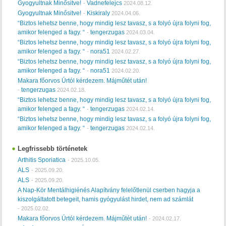
Gyogyultnak Minősitve!
Vadnefelejcs
-
2024.08.12.
Gyogyultnak Minősitve!
Kiskiraly
-
2024.04.06.
“Biztos lehetsz benne, hogy mindig lesz tavasz, s a folyó újra folyni fog,
amikor felenged a fagy. “
tengerzugas
-
2024.03.04.
“Biztos lehetsz benne, hogy mindig lesz tavasz, s a folyó újra folyni fog,
amikor felenged a fagy. “
nora51
-
2024.02.27.
“Biztos lehetsz benne, hogy mindig lesz tavasz, s a folyó újra folyni fog,
amikor felenged a fagy. “
nora51
-
2024.02.20.
Makara főorvos Úrtól kérdezem. Májműtét után!
tengerzugas
-
2024.02.18.
“Biztos lehetsz benne, hogy mindig lesz tavasz, s a folyó újra folyni fog,
amikor felenged a fagy. “
tengerzugas
-
2024.02.14.
“Biztos lehetsz benne, hogy mindig lesz tavasz, s a folyó újra folyni fog,
amikor felenged a fagy. “
tengerzugas
-
2024.02.14.
Legfrissebb történetek
Arthitis Sporiatica
-
2025.10.05.
ALS
-
2025.09.20.
ALS
-
2025.09.20.
A Nap-Kör Mentálhigiénés Alapítvány felelőtlenül cserben hagyja a
kiszolgáltatott betegeit, hamis gyógyulást hirdet, nem ad számlát
-
2025.02.02.
Makara főorvos Úrtól kérdezem. Májműtét után!
-
2024.02.17.