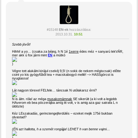
#15148
EN-ek
hozzászólása:
2013.10.31.
10:51
Szebb jövőt!
Hihhi! a yo… (csaka za béjeg, h N 1é
1xerre
édes méz + sanyarú lekVÁR,
mer akk ú fox járni mint
ÉN
a mútkó
)
Végre tott alukálni kirájul csekéj 9,5! (n sokk de nekem mégiscsak) előtte
csint yo kis gyógyfűből tea + macskabogyó mellé! –> HASSgörcst is
nyugtassa!
Lát nagyon törexel FELfele… táncsak N utólakarsz érni?
N is álm. róla! az méga
musakomámnak
SE sikerült (a ki volt a legjobb
HAverom eb bea pöczerájba amíg itt volt, v is amig aza gaz satrafa L n
üldözte)
Kéz LEszakadás, gerinctengejferdülés – ezeket mejik 175é bukban
olvastad?
(ÉN azt hallotta, h a szemét rongájja! LEHET h van benne vajmi…
)