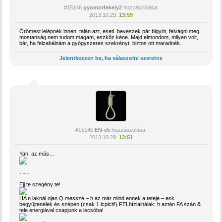
#15146
gyomorfekely2
hozzászólása:
2013.10.29.
13:59
Örömest lelépnék innen, talán azt, esetl. beveszek pár bigyót, felvágni meg
mostanság nem tudom magam, eszköz kéne. Majd elmondom, milyen volt,
bár, ha felzabálnám a gyógyszeres szekrényt, biztos ott maradnék.
Jelentkezzen be, ha válaszolni szeretne
#15145
EN-ek
hozzászólása:
2013.10.29.
12:51
Yah, az más…
- – -
Ejj te szegény te!
HA n laknál ojan Q messze – h az már mind ennek a teteje – esk.
begyüjtenélek és szépen (csak 1 icpicit!) FELhízlalnálak; h aztán FA szán &
tele energiával csapjunk a lecsóba!