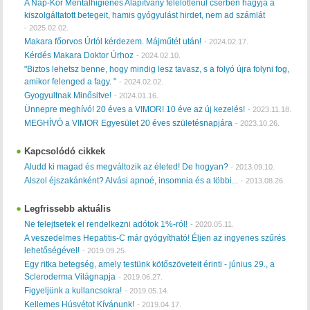
A Nap-Kör Mentálhigiénés Alapítvány felelőtlenül cserben hagyja a
kiszolgáltatott betegeit, hamis gyógyulást hirdet, nem ad számlát
-
2025.02.02.
Makara főorvos Úrtól kérdezem. Májműtét után!
-
2024.02.17.
Kérdés Makara Doktor Úrhoz
-
2024.02.10.
"Biztos lehetsz benne, hogy mindig lesz tavasz, s a folyó újra folyni fog,
amikor felenged a fagy. "
-
2024.02.02.
Gyogyultnak Minősitve!
-
2024.01.16.
Ünnepre meghívó! 20 éves a VIMOR! 10 éve az új kezelés!
-
2023.11.18.
MEGHÍVÓ a VIMOR Egyesület 20 éves születésnapjára
-
2023.10.26.
Kapcsolódó cikkek
Aludd ki magad és megváltozik az életed! De hogyan?
-
2013.09.10.
Alszol éjszakánként? Alvási apnoé, insomnia és a többi...
-
2013.08.26.
Legfrissebb aktuális
Ne felejtsetek el rendelkezni adótok 1%-ról!
-
2020.05.11.
A veszedelmes Hepatitis-C már gyógyítható! Éljen az ingyenes szűrés
lehetőségével!
-
2019.09.25.
Egy ritka betegség, amely testünk kötőszöveteit érinti - június 29., a
Scleroderma Világnapja
-
2019.06.27.
Figyeljünk a kullancsokra!
-
2019.05.14.
Kellemes Húsvétot Kívánunk!
-
2019.04.17.