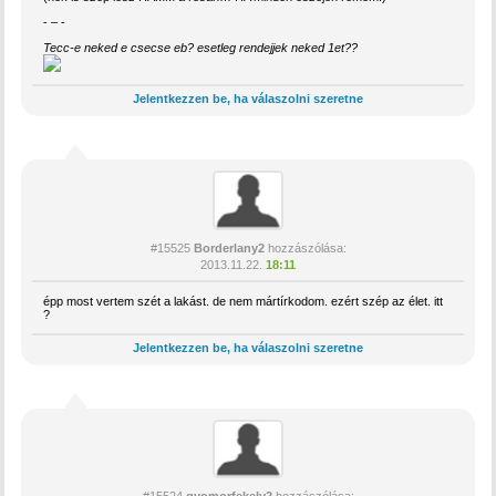
- – -
Tecc-e neked e csecse eb? esetleg rendejjek neked 1et??
Jelentkezzen be, ha válaszolni szeretne
#15525
Borderlany2
hozzászólása:
2013.11.22.
18:11
épp most vertem szét a lakást. de nem mártírkodom. ezért szép az élet. itt
?
Jelentkezzen be, ha válaszolni szeretne