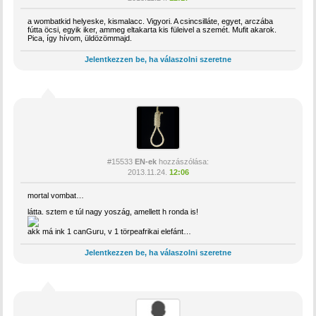
a wombatkid helyeske, kismalacc. Vigyori. A csincsilláte, egyet, arczába
fútta öcsi, egyik iker, ammeg eltakarta kis füleivel a szemét. Mufit akarok.
Pica, így hívom, üldözömmajd.
Jelentkezzen be, ha válaszolni szeretne
#15533
EN-ek
hozzászólása:
2013.11.24.
12:06
mortal vombat…
látta. sztem e túl nagy yoszág, amellett h ronda is!
akk má ink 1 canGuru, v 1 törpeafrikai elefánt…
Jelentkezzen be, ha válaszolni szeretne