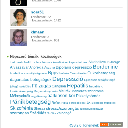
Hozzászólások:
1546
nora51
Történetek:
22
Hozzászólások:
1412
klmaan
Történetek:
31
Hozzászólások:
901
Népszerű témák, közösségek
Alkoholizmus
Allergia
+int pánik
1edül..
a hcv. hármas kezelésével kapcsolatban.
Borderline
Bipoláris depresszió
Alvászavar
Anorexia
Asztma
Bppv
Cukorbetegség
borderline személyiségzavar
bulímia
Csontritkulás
Depresszió
daganatos betegségek
Epilepszia
fejfájás
forgó
Hepatitis
Fülzúgás
Ganglion
hepatitis c
jellegű szédülés
Mellrák
Meniere's szindróma
Lisztérzékenység
Magas vérnyomás
parkinson-kor
Méhnyakrák
Pikkelysömör
ongyilkossag
Pánikbetegség
rák
Reflux
Ritka betegségek
Sclerosis Multiplex
Skizofrénia
stressz/szorongás
Stressz
szemelyisegzavar
szorongas
Szédülés
Zsibongó
Szülés
RSS 2.0 Történetek