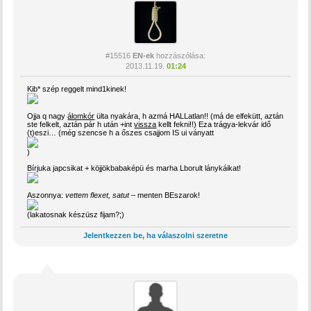
#15516
EN-ek
hozzászólása:
2013.11.19.
01:24
Kib* szép reggelt mind1kinek!
Ojja q nagy
álomkór
ülta nyakára, h azmá HALLatlan!! (má de elfekütt, aztán
ste felkelt, aztán pár h után +int
vissza
kellt fekni!!) Eza trágya-lekvár idő
(t)eszi… (még szencse h a őszes csajjom IS ui ványatt
)
Bírjuka japcsikat + köjjökbabaképü és marha Lborult lánykáikat!
Aszonnya:
vettem flexet, satut
– menten BEszarok!
(lakatosnak készüsz fijam?;)
Jelentkezzen be, ha válaszolni szeretne