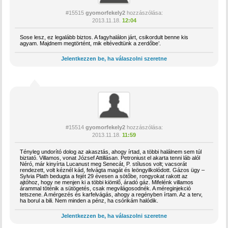
#15515
gyomorfekely2
hozzászólása:
2013.11.18.
12:04
Sose lesz, ez legalább biztos. A fagyhalálon járt, csikordult benne kis
agyam. Majdnem megtörtént, mik eltévedtünk a zerdőbe’.
Jelentkezzen be, ha válaszolni szeretne
#15514
gyomorfekely2
hozzászólása:
2013.11.18.
11:59
Tényleg undorító dolog az akasztás, ahogy írtad, a többi halálnem sem túl
biztató. Villamos, vonat József Attillásan. Petroniust el akarta tenni láb alól
Néró, már kinyírta Lucanust meg Senecát, P. stílusos volt; vacsorát
rendezett, volt kéznél kád, felvágta magát és leöngyilkolódott. Gázos ügy –
Sylvia Plath bedugta a fejét 29 évesen a sötőbe, rongyokat rakott az
ajtóhoz, hogy ne menjen ki a többi kiömlő, áradó gáz. Mifelénk villamos
árammal töténik a sütögetés, csak megvilágosodnék. A méreginjekció
tetszene. A mérgezés és karfelvágás, ahogy a regényben írtam. Az a terv,
ha borul a bili. Nem minden a pénz, ha csórikám halódik.
Jelentkezzen be, ha válaszolni szeretne