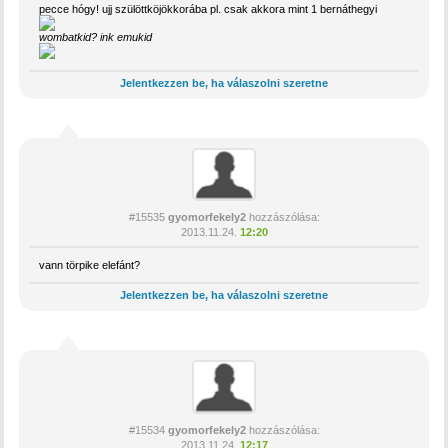
pecce hógy! ujj szülöttköjökkorába pl. csak akkora mint 1 bernáthegyi
wombatkid? ink emukid
Jelentkezzen be, ha válaszolni szeretne
#15535
gyomorfekely2
hozzászólása:
2013.11.24.
12:20
vann törpike elefánt?
Jelentkezzen be, ha válaszolni szeretne
#15534
gyomorfekely2
hozzászólása:
2013.11.24.
12:17