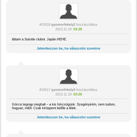
#15518
gyomorfekely2
hozzászólása:
2013.11.19.
03:28
láttam a Suicide clubot. Japán.HEHE.
Jelentkezzen be, ha válaszolni szeretne
#15517
gyomorfekely2
hozzászólása:
2013.11.19.
03:26
Görcsi tegnap meghalt – a kis hörcsögünk. Szegénykém, nem tudom,
hogyan, mitől. Csak kiröppent belőle a lélek.
Jelentkezzen be, ha válaszolni szeretne