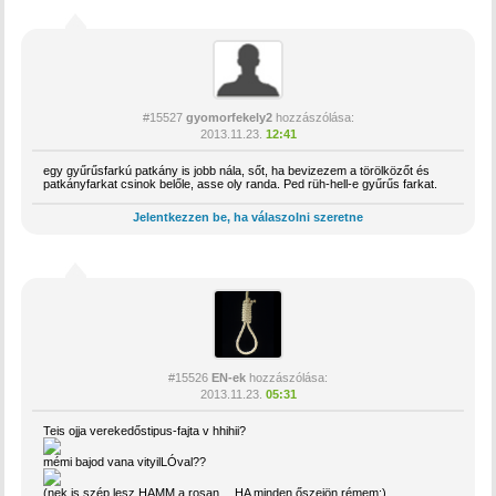
#15527
gyomorfekely2
hozzászólása:
2013.11.23.
12:41
egy gyűrűsfarkú patkány is jobb nála, sőt, ha bevizezem a törölközőt és
patkányfarkat csinok belőle, asse oly randa. Ped rüh-hell-e gyűrűs farkat.
Jelentkezzen be, ha válaszolni szeretne
#15526
EN-ek
hozzászólása:
2013.11.23.
05:31
Teis ojja verekedőstipus-fajta v hhihii?
mémi bajod vana vityilLÓval??
(nek is szép lesz HAMM a rosan… HA minden őszejön rémem:)