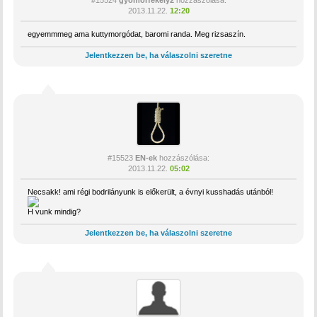
#15524
gyomorfekely2
hozzászólása:
2013.11.22.
12:20
egyemmmeg ama kuttymorgódat, baromi randa. Meg rizsaszín.
Jelentkezzen be, ha válaszolni szeretne
#15523
EN-ek
hozzászólása:
2013.11.22.
05:02
Necsakk! ami régi bodrilányunk is előkerült, a évnyi kusshadás utánból!
H vunk mindig?
Jelentkezzen be, ha válaszolni szeretne