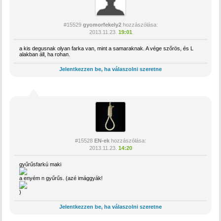
#15529
gyomorfekely2
hozzászólása:
2013.11.23.
19:01
a kis degusnak olyan farka van, mint a samaraknak. A vége szőrös, és L
alakban áll, ha rohan.
Jelentkezzen be, ha válaszolni szeretne
#15528
EN-ek
hozzászólása:
2013.11.23.
14:20
gyűrűsfarkú maki
a enyém n gyűrűs. (azé imággyák!
)
Jelentkezzen be, ha válaszolni szeretne