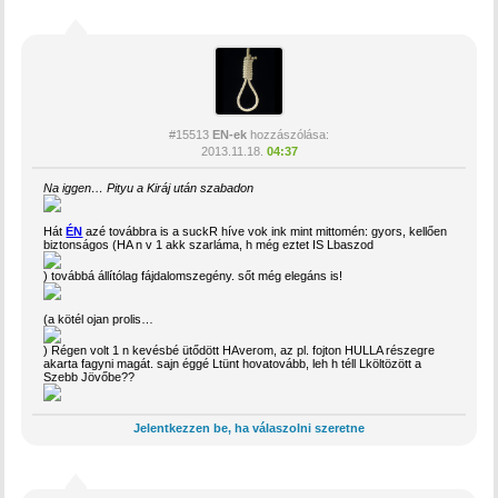
#15513
EN-ek
hozzászólása:
2013.11.18.
04:37
Na iggen… Pityu a Kiráj után szabadon
Hát
ÉN
azé továbbra is a suckR híve vok ink mint mittomén: gyors, kellően
biztonságos (HA n v 1 akk szarláma, h még eztet IS Lbaszod
) továbbá állítólag fájdalomszegény. sőt még elegáns is!
(a kötél ojan prolis…
) Régen volt 1 n kevésbé ütődött HAverom, az pl. fojton HULLA részegre
akarta fagyni magát. sajn éggé Ltünt hovatovább, leh h téll Lköltözött a
Szebb Jövőbe??
Jelentkezzen be, ha válaszolni szeretne