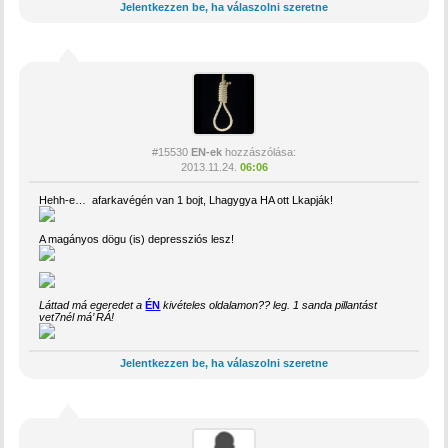
Jelentkezzen be, ha válaszolni szeretne
#15530
EN-ek
hozzászólása:
2013.11.24.
06:06
Hehh-e… afarkavégén van 1 bojt, Lhagygya HA ott Lkapják!
A magányos dögu (is) depressziós lesz!
Láttad má egeredet a
ÉN
kivételes oldalamon?? leg. 1 sanda pillantást
vet7nél má’ RÁ!
Jelentkezzen be, ha válaszolni szeretne