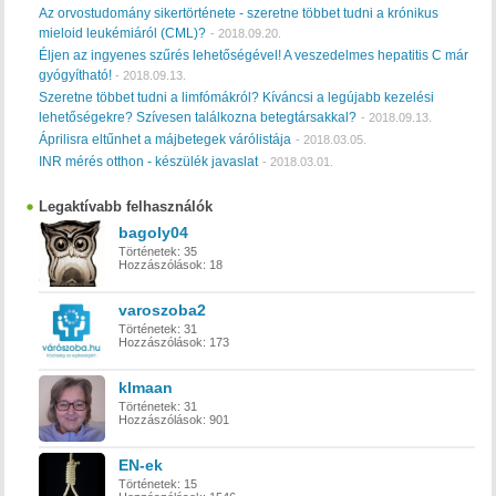
Az orvostudomány sikertörténete - szeretne többet tudni a krónikus
mieloid leukémiáról (CML)?
-
2018.09.20.
Éljen az ingyenes szűrés lehetőségével! A veszedelmes hepatitis C már
gyógyítható!
-
2018.09.13.
Szeretne többet tudni a limfómákról? Kíváncsi a legújabb kezelési
lehetőségekre? Szívesen találkozna betegtársakkal?
-
2018.09.13.
Áprilisra eltűnhet a májbetegek várólistája
-
2018.03.05.
INR mérés otthon - készülék javaslat
-
2018.03.01.
Legaktívabb felhasználók
bagoly04
Történetek:
35
Hozzászólások:
18
varoszoba2
Történetek:
31
Hozzászólások:
173
klmaan
Történetek:
31
Hozzászólások:
901
EN-ek
Történetek:
15