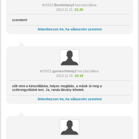
#15522
Borderlany2
hozzászólása:
2013.11.21.
21:30
szeretem!
Jelentkezzen be, ha válaszolni szeretne
#15521
gyomorfekely2
hozzászólása:
2013.11.19.
10:18
stílt vinni a kimurdlálsba, helyes meglátás, a másik út meg a
szétrongyolódott test. Ja, randa látvány lehetett.
Jelentkezzen be, ha válaszolni szeretne