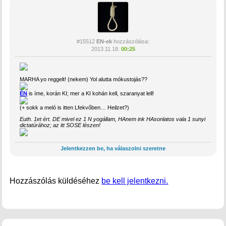
#15512
EN-ek
hozzászólása:
2013.11.18.
00:25
MARHA yo reggelt! (nekem) Yol alutta mókustojás??
ÉN
is íme, korán KI; mer a KI kohán kell, szaranyat lell!
(+ sokk a meló is itten Lfekvőben… Heilzet?)
Euth. 1et ért. DE mivel ez 1 N yogállam, HAnem ink HAsonlatos vala 1 sunyi
dictatúrához; az itt SOSE lészen!
Jelentkezzen be, ha válaszolni szeretne
Hozzászólás küldéséhez
be kell jelentkezni.