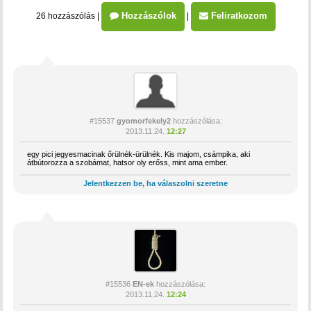
Hozzászólok
Feliratkozom
26 hozzászólás
|
|
#15537
gyomorfekely2
hozzászólása:
2013.11.24.
12:27
egy pici jegyesmacinak őrülnék-ürülnék. Kis majom, csámpika, aki
átbútorozza a szobámat, hatsor oly erőss, mint ama ember.
Jelentkezzen be, ha válaszolni szeretne
#15536
EN-ek
hozzászólása:
2013.11.24.
12:24