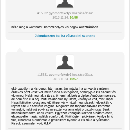
#15532
gyomorfekely2
hozzászólása:
2013.11.24.
10:58
nézd meg a wombatot, baromi helyes kis dögök Ausztráliában.
Jelentkezzen be, ha válaszolni szeretne
#15531
gyomorfekely2
hozzászólása:
2013.11.24.
10:57
oké, zabálom a kis degut, bár harap, ám imádja, ha a nyakát simizem,
érdekes pózt vesz vel, mellső lába a levegőben, behunyja a kis szemét és
vigyorog. Neki meghalt a társa, ő nem halt bele a dipibe. Aggódtam persze,
de nem érte el a baj. Mufi, valaha volt nyuszim, kislányka volt, mint Tapsi
Hapsi külsőre, oroszlányfejű törpenyúl – nézd meg, piszok helyeskék -,
rajtam élte ki szexuális vágyait. Megölelte kis tappancsaival a karomat,
vonaglott, neki vót egyik szinveszterkor ama első orgazd-musa. Senki
másnál nem tette, csak velem. Egyszer vonaglás közben a hátára esett,
elszégyellte magát, odébb somfordált. Kiröhögtem picikémet. Amilye hírig
volt, elharapta a dudámat, a gmicsikém nyakát, a kis róka a tyúkolban.
Piszok szemtelen volt. R.I.P.