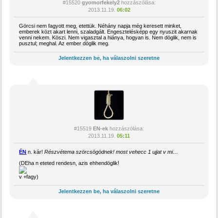
#15520
gyomorfekely2
hozzászólása:
2013.11.19.
06:02
Görcsi nem fagyott meg, etettük. Néhány napja még keresett minket,
emberek közt akart lenni, szaladgált. Engesztelésképp egy nyuszit akarnak
venni nekem. Köszi. Nem vigasztal a hiánya, hogyan is. Nem döglik, nem is
pusztul; meghal. Az ember döglik meg.
Jelentkezzen be, ha válaszolni szeretne
#15519
EN-ek
hozzászólása:
2013.11.19.
05:11
ÉN
n. kár!
Részvétema szörcsögödnek! most vehecc 1 ujjat v mi…
(DEha n eteted rendesn, azis ehhendöglik!
v +fagy)
Jelentkezzen be, ha válaszolni szeretne