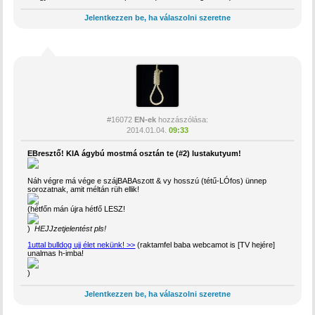
Jelentkezzen be, ha válaszolni szeretne
#16072
EN-ek
hozzászólása:
2014.01.04.
09:33
EBresztő! KIA ágybú mostmá osztán te (#2) lustakutyum!
Náh végre má vége e szájBABAszott & vy hosszú (tétű-LÓfos) ünnep
sorozatnak, amit méltán rüh ellik!
(hétfőn mán újra hétfő LESZ!
)
HEJJzetjelentést pls!
1uttal bulldog ujj élet nekünk! >>
(raktamfel baba webcamot is [TV hejére]
unalmas h-imba!
)
Jelentkezzen be, ha válaszolni szeretne