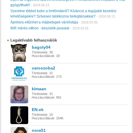
gyógyítható!
-
2018.09.13.
Szeretne többet tudni a limfómákról? Kíváncsi a legújabb kezelési
lehetőségekre? Szívesen találkozna betegtársakkal?
-
2018.09.13.
Áprilisra eltűnhet a májbetegek várólistája
-
2018.03.05.
INR mérés otthon - készülék javaslat
-
2018.03.01.
Legaktívabb felhasználók
bagoly04
Történetek:
35
Hozzászólások:
18
varoszoba2
Történetek:
31
Hozzászólások:
173
klmaan
Történetek:
31
Hozzászólások:
901
EN-ek
Történetek:
15
Hozzászólások:
1546
nora51