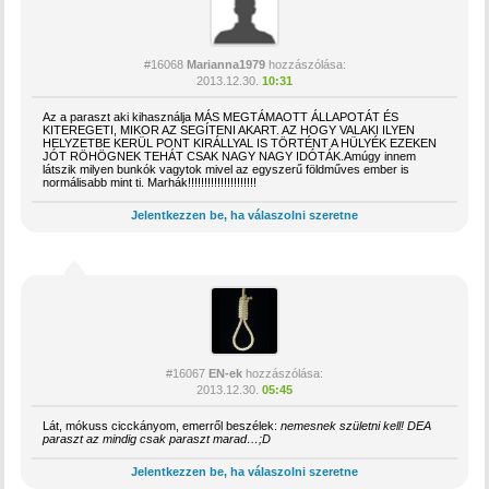
#16068
Marianna1979
hozzászólása:
2013.12.30.
10:31
Az a paraszt aki kihasználja MÁS MEGTÁMAOTT ÁLLAPOTÁT ÉS
KITEREGETI, MIKOR AZ SEGÍTENI AKART. AZ HOGY VALAKI ILYEN
HELYZETBE KERÜL PONT KIRÁLLYAL IS TÖRTÉNT A HÜLYÉK EZEKEN
JÓT RÖHÖGNEK TEHÁT CSAK NAGY NAGY IDÓTÁK.Amúgy innem
látszik milyen bunkók vagytok mivel az egyszerű földműves ember is
normálisabb mint ti. Marhák!!!!!!!!!!!!!!!!!!!!!
Jelentkezzen be, ha válaszolni szeretne
#16067
EN-ek
hozzászólása:
2013.12.30.
05:45
Lát, mókuss cicckányom, emerről beszélek:
nemesnek születni kell!
DEA
paraszt az mindig csak paraszt marad…;D
Jelentkezzen be, ha válaszolni szeretne