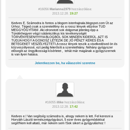
#16056
Marianna1979
hozzászólása:
2013.12.28.
19:27
Kedves E. Számodra is fontos a blogom istenhajnala.blogspot.com Út az
Úrhoz. Téged csak a szeretetfény és a rossz lények elűzése TUD
MEGGYÓGYÍTANI .Aki elronotott sok dolgomat jelenleg épp a
Tündérhegyen végzi sátánisztikus kis tevékenységét
TÖRVÉNYESEN!!!!!!!!!A BLOGBÓL SOK MINDEN KIDERÜL. AZT IS
TUDJA HOGY A GONOSZ LÉTEZIK DE JÓ PÉNZT KERES ÉS A
BETEGEKET VESZÉLYEZTETI.A rossz lények teszik a viselkedésed ön és
közveszélyessé, ezt pedig felerősíti a szeretethiány. Néhány gyógyszer
elősegíti az öngyilkossági kísérletet , tehát már magának a gyógyszernek
is van ilyen hatása.
Jelentkezzen be, ha válaszolni szeretne
#16055
illike
hozzászólása:
2013.12.28.
17:42
Kedves e.! Van segítség számodra is, ahogy nekem is lett. Fel keresni a
Horváth László természetgyógyászt, 5 ezer éves gyógymódokkal
segít!Nem kell altató, már nekem sem !Sok sikert a gyógyuláshoz !