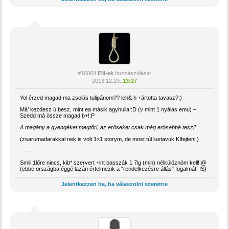
#16064
EN-ek
hozzászólása:
2013.12.29.
13:27
Yol érzed magad ma zsolás tulipánom?? leh& h +ártotta tavasz?;)
Má’ kezdesz ú besz, mint ea másik agyhulla!:D (v mint 1 nyálas emu) –
Szedd má össze magad b+!:P
A magány a gyengéket megtöri, az erőseket csak még erősebbé teszi!
(zsarumadarakkal nek is volt 1×1 storym, de most túl lustavuk KIfejteni:)
- – -
Smili 1lőre nincs, kib* szervert +int basszák 1 7ig (min) nélkülöznöm kell!:@
(ebbe országba éggé lazán értelmezik a “rendelkezésre állás” fogalmát! IS)
Jelentkezzen be, ha válaszolni szeretne