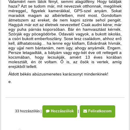
Valamiért nem látok fényt, semmi alagútfény. Hogy találjak
haza? Azt se tudom már, mit nevezzek otthonnak, megölnek
méreggel,, figyelek kamerákkal, GPS-szel anyám. Sokat
maradok magam az albérletben, mint most. Gondoltam
átmetszem az ereket, de nem kapni szinte sehol pengét.
Hagyjuk már ezt az életnek nevezettet! Csak audni kéne; már
egy puha párnás koporsóban. Bár én hamvasztást kérnék.
Szórják egy pöcegödörbe. Odavaló vagyok, a bukott iskolás,
a csóri bukott emberfoszlány. Sose lesz családom, ahhoz erő
kell, állhatatosság… ha lenne egy kisfiam, Edvárdnak hívnák,
egy ujjal nem bántanám, nem úgy, ahogy anyámék. Engem.
Persze letagadták, a bátyám vagy egy-két éve ott rettegett a
kocsmában, hogy lecsukják, amiért 13 éves korában
molesztált, én öt voltam. Ő is, az ősök is vertek, amíg
erejükből tellett.
Áldott békés abúzusmenetes karácsonyt mindenkinek!
e.
Hozzászólok
Feliratkozom
33 hozzászólás
|
|