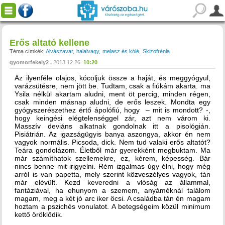
Erős altató kellene
Téma címkék:
Alvászavar
halalvagy
melasz és kólé
Skizofrénia
gyomorfekely2
2013.12.26.
10:20
Az ilyenféle olajos, kócoljuk össze a haját, és meggyógyul,
varázsütésre, nem jött be. Tudtam, csak a fiúkám akarta. ma
Ysila nélkül akartam aludni, ment öt percig, minden régen,
csak minden másnap aludni, de erős leszek. Mondta egy
gyógyszerészethez értő ápolófiú, hogy – mit is mondott? -,
hogy keingési elégtelenséggel zár, azt nem várom ki.
Masszív deviáns alkatnak gondolnak itt a pisológián.
Pisiátrián. Az igazságügyis banya aszongya, akkor én nem
vagyok normális. Picsoda, dick. Nem tud valaki erős altatót?
Teára gondolázom. Életből már gyerekként megbuktam. Ma
már számíthatok szellemekre, ez, kérem, képesség. Bár
nincs benne mit irigyelni. Rém izgalmas úgy élni, hogy még
arról is van papetta, mely szerint közveszélyes vagyok, tán
már elévült. Kezd keveredni a vlóság az állammal,
fantáziával, ha ehunyom a szemem, anyáméknál találom
magam, meg a két jó arc iker öcsi. A családba tán én magam
hoztam a pszichés vonulatot. A betegségeim közül minimum
kettő öröklődik.