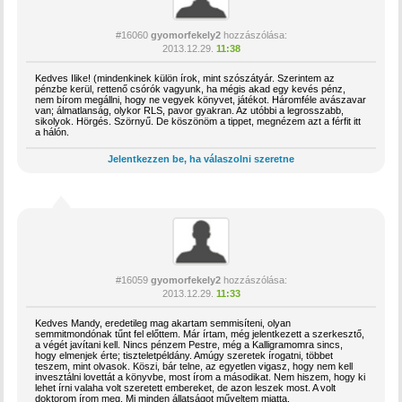
#16060
gyomorfekely2
hozzászólása:
2013.12.29.
11:38
Kedves Ilike! (mindenkinek külön írok, mint szószátyár. Szerintem az
pénzbe kerül, rettenő csórók vagyunk, ha mégis akad egy kevés pénz,
nem bírom megállni, hogy ne vegyek könyvet, játékot. Háromféle avászavar
van; álmatlanság, olykor RLS, pavor gyakran. Az utóbbi a legrosszabb,
sikolyok. Hörgés. Szörnyű. De köszönöm a tippet, megnézem azt a férfit itt
a hálón.
Jelentkezzen be, ha válaszolni szeretne
#16059
gyomorfekely2
hozzászólása:
2013.12.29.
11:33
Kedves Mandy, eredetileg mag akartam semmisíteni, olyan
semmitmondónak tűnt fel előttem. Már írtam, még jelentkezett a szerkesztő,
a végét javítani kell. Nincs pénzem Pestre, még a Kalligramomra sincs,
hogy elmenjek érte; tiszteletpéldány. Amúgy szeretek írogatni, többet
teszem, mint olvasok. Köszi, bár telne, az egyetlen vigasz, hogy nem kell
invesztálni lovettát a könyvbe, most írom a másodikat. Nem hiszem, hogy ki
lehet írni valaha volt szeretett embereket, de azon leszek most. A volt
doktorom írom meg. Mi minden állatságot műveltem miatta.