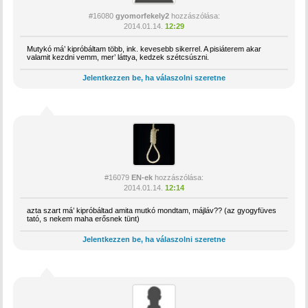
#16080
gyomorfekely2
hozzászólása:
2014.01.14.
12:29
Mutykó má’ kipróbáltam több, ink. kevesebb sikerrel. A pisiáterem akar
valamit kezdni vemm, mer’ láttya, kedzek szétcsúszni.
Jelentkezzen be, ha válaszolni szeretne
#16079
EN-ek
hozzászólása:
2014.01.14.
12:14
azta szart má’ kipróbáltad amita mutkó mondtam, májláv?? (az gyogyfüves
tató, s nekem maha erősnek tünt)
Jelentkezzen be, ha válaszolni szeretne