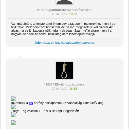
#16078
gyomorfekely2
hozzászólása:
2014.01.12.
18:00
Vammá tácám, a honlapra minimum egy százasom, mutterékhoz menni se
telik blőle. Mer’ nem t’om beosztani, de ha má’ megesett, le köll szarni. Az
alvás ma se jó, kapcula nélk nulla h-alvadás. Szar me’ le akarom tenni a
bogyót, de a tea se haltat, halni meg nem lehett apuci miattja.
Jelentkezzen be, ha válaszolni szeretne
#16077
EN-ek
hozzászólása:
2014.01.12.
15:53
Idvezüllek a
ÉN
serény holnapomon! (KIváncsiság konstuktív dog…
) tegn – eg véletlenül – ÉN is BEkapt 1 rigópistát!