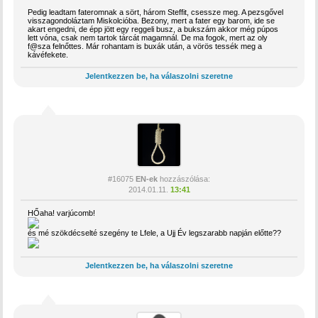
Pedig leadtam fateromnak a sört, három Steffit, csessze meg. A pezsgővel
visszagondoláztam Miskolcióba. Bezony, mert a fater egy barom, ide se
akart engedni, de épp jött egy reggeli busz, a bukszám akkor még púpos
lett vóna, csak nem tartok tárcát magamnál. De ma fogok, mert az oly
f@sza felnőttes. Már rohantam is buxák után, a vörös tessék meg a
kávéfekete.
Jelentkezzen be, ha válaszolni szeretne
#16075
EN-ek
hozzászólása:
2014.01.11.
13:41
HŐaha! varjúcomb!
és mé szökdécselté szegény te Lfele, a Ujj Év legszarabb napján előtte??
Jelentkezzen be, ha válaszolni szeretne