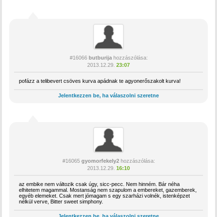
#16066
butburija
hozzászólása:
2013.12.29.
23:07
pofázz a telibevert csöves kurva apádnak te agyonerőszakolt kurva!
Jelentkezzen be, ha válaszolni szeretne
#16065
gyomorfekely2
hozzászólása:
2013.12.29.
16:10
az embike nem változik csak úgy, sicc-pecc. Nem hinném. Bár néha
elhitetem magammal. Mostanság nem szapulom a embereket, gazemberek,
egyéb elemeket. Csak mert jómagam s egy szarházi volnék, istenképzet
nélkül verve, Bitter sweet simphony.
Jelentkezzen be, ha válaszolni szeretne