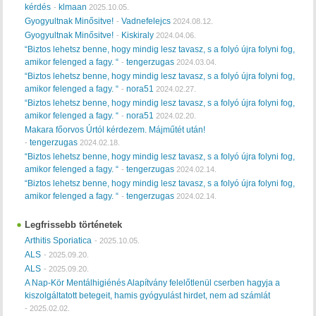
kérdés
klmaan
-
2025.10.05.
Gyogyultnak Minősitve!
Vadnefelejcs
-
2024.08.12.
Gyogyultnak Minősitve!
Kiskiraly
-
2024.04.06.
“Biztos lehetsz benne, hogy mindig lesz tavasz, s a folyó újra folyni fog,
amikor felenged a fagy. “
tengerzugas
-
2024.03.04.
“Biztos lehetsz benne, hogy mindig lesz tavasz, s a folyó újra folyni fog,
amikor felenged a fagy. “
nora51
-
2024.02.27.
“Biztos lehetsz benne, hogy mindig lesz tavasz, s a folyó újra folyni fog,
amikor felenged a fagy. “
nora51
-
2024.02.20.
Makara főorvos Úrtól kérdezem. Májműtét után!
tengerzugas
-
2024.02.18.
“Biztos lehetsz benne, hogy mindig lesz tavasz, s a folyó újra folyni fog,
amikor felenged a fagy. “
tengerzugas
-
2024.02.14.
“Biztos lehetsz benne, hogy mindig lesz tavasz, s a folyó újra folyni fog,
amikor felenged a fagy. “
tengerzugas
-
2024.02.14.
Legfrissebb történetek
Arthitis Sporiatica
-
2025.10.05.
ALS
-
2025.09.20.
ALS
-
2025.09.20.
A Nap-Kör Mentálhigiénés Alapítvány felelőtlenül cserben hagyja a
kiszolgáltatott betegeit, hamis gyógyulást hirdet, nem ad számlát
-
2025.02.02.