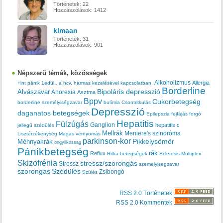
Történetek:
22
Hozzászólások:
1412
klmaan
Történetek:
31
Hozzászólások:
901
Népszerű témák, közösségek
Alkoholizmus
Allergia
+int pánik
1edül..
a hcv. hármas kezelésével kapcsolatban.
Borderline
Bipoláris depresszió
Alvászavar
Anorexia
Asztma
Bppv
Cukorbetegség
borderline személyiségzavar
bulímia
Csontritkulás
Depresszió
daganatos betegségek
Epilepszia
fejfájás
forgó
Hepatitis
Fülzúgás
Ganglion
hepatitis c
jellegű szédülés
Mellrák
Meniere's szindróma
Lisztérzékenység
Magas vérnyomás
parkinson-kor
Méhnyakrák
Pikkelysömör
ongyilkossag
Pánikbetegség
rák
Reflux
Ritka betegségek
Sclerosis Multiplex
Skizofrénia
stressz/szorongás
Stressz
szemelyisegzavar
szorongas
Szédülés
Zsibongó
Szülés
RSS 2.0 Történetek
RSS 2.0 Kommentek