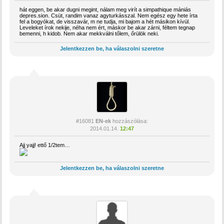
hát eggen, be akar dugni megint, nálam meg virít a simpathique mániás
depres.sion. Csüt, randim vanaz agyturkásszal. Nem egész egy hete írta
fel a bogyókat, de visszavár, m ne tudja, mi bajom a hét másikon kívül.
Leveleket írok nekije, néha nem ért, máskor be akar zárni, féltem tegnap
bemenni, h kidob. Nem akar mekkválni tőlem, őrülök neki.
Jelentkezzen be, ha válaszolni szeretne
#16081
EN-ek
hozzászólása:
2014.01.14.
12:47
Ajj yajj! ettő 1/2tem…
Jelentkezzen be, ha válaszolni szeretne