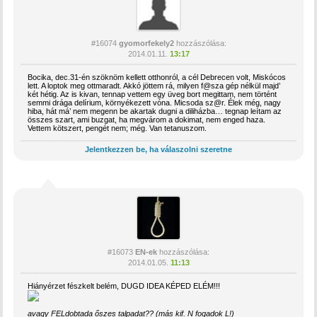
#16074
gyomorfekely2
hozzászólása:
2014.01.11.
13:17
Bocika, dec.31-én szöknöm kellett otthonról, a cél Debrecen volt, Miskócos
lett. A loptok meg ottmaradt. Akkó jöttem rá, milyen f@sza gép nélkül majd’
két hétig. Az is kivan, tennap vettem egy üveg bort megittam, nem történt
semmi drága delírium, környékezett vóna. Micsoda sz@r. Élek még, nagy
hiba, hát má’ nem megenn be akartak dugni a diliházba… tegnap leítam az
összes szart, ami buzgat, ha megvárom a dokimat, nem enged haza.
Vettem kötszert, pengét nem; még. Van tetanuszom.
Jelentkezzen be, ha válaszolni szeretne
#16073
EN-ek
hozzászólása:
2014.01.05.
11:13
Hiányérzet fészkelt belém, DUGD IDEA KÉPED ELÉM!!!
avagy FELdobtada őszes talpadat?? (más kif. N fogadok L!)