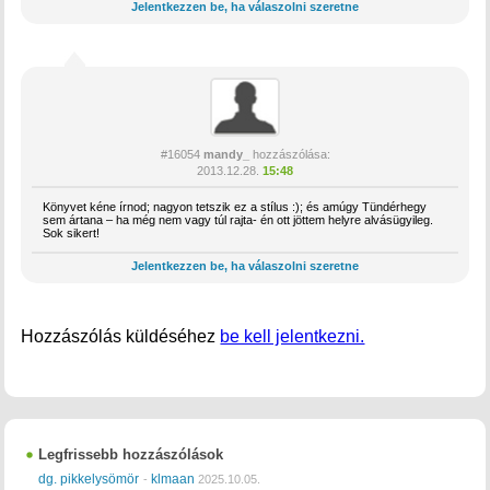
Jelentkezzen be, ha válaszolni szeretne
#16054
mandy_
hozzászólása:
2013.12.28.
15:48
Könyvet kéne írnod; nagyon tetszik ez a stílus :); és amúgy Tündérhegy
sem ártana – ha még nem vagy túl rajta- én ott jöttem helyre alvásügyileg.
Sok sikert!
Jelentkezzen be, ha válaszolni szeretne
Hozzászólás küldéséhez
be kell jelentkezni.
Legfrissebb hozzászólások
dg. pikkelysömör
klmaan
-
2025.10.05.