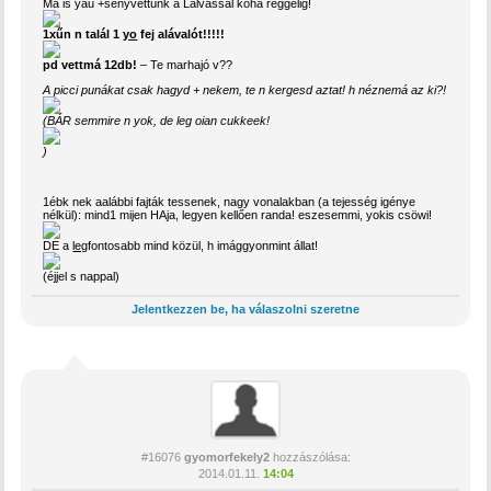
Ma is yau +senyvettünk a Lalvással koha reggelig!
1xűn n talál 1
yo
fej alávalót!!!!!
pd vettmá 12db!
– Te marhajó v??
A picci punákat csak hagyd + nekem, te n kergesd aztat! h néznemá az ki?!
(BÁR semmire n yok, de leg oian cukkeek!
)
1ébk nek aalábbi fajták tessenek, nagy vonalakban (a tejesség igénye
nélkül): mind1 mijen HAja, legyen kellően randa! eszesemmi, yokis csöwi!
DE a
leg
fontosabb mind közül, h imággyonmint állat!
(éjjel s nappal)
Jelentkezzen be, ha válaszolni szeretne
#16076
gyomorfekely2
hozzászólása:
2014.01.11.
14:04