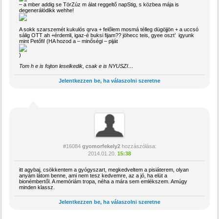
– a mber addig se TörZúz m álat reggeltő napStig, s közbea mája is
degenerálódikk wehhe!
A sokk szarszemét kukulós qrva + felőlem mosmá télleg dügöjjön + a uccsó
sálig OTT ah +érdemli, igaz-é buksi fijam?? jöhecc teis, gyee oszt’ igyunk
mint Petőfi! (HA hozod a – minőségi – piját
)
Tom h e is fojton
leselkedik
, csak e is NYUSZI…
Jelentkezzen be, ha válaszolni szeretne
#16084
gyomorfekely2
hozzászólása:
2014.01.20.
15:38
itt agybaj, csökkentem a gyógyszart, megkedveltem a pisiáterem, olyan
anyám látom benne, ami nem tesz kedvemre, az a jó, ha elüt a
bionémbertől. A memóriám tropa, néha a mára sem emlékszem. Amúgy
minden klassz.
Jelentkezzen be, ha válaszolni szeretne