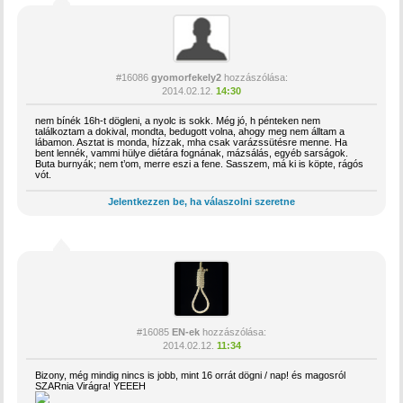
#16086
gyomorfekely2
hozzászólása:
2014.02.12.
14:30
nem bínék 16h-t dögleni, a nyolc is sokk. Még jó, h pénteken nem
találkoztam a dokival, mondta, bedugott volna, ahogy meg nem álltam a
lábamon. Asztat is monda, hízzak, mha csak varázssütésre menne. Ha
bent lennék, vammi hülye diétára fognának, mázsálás, egyéb sarságok.
Buta burnyák; nem t’om, merre eszi a fene. Sasszem, má ki is köpte, rágós
vót.
Jelentkezzen be, ha válaszolni szeretne
#16085
EN-ek
hozzászólása:
2014.02.12.
11:34
Bizony, még mindig nincs is jobb, mint 16 orrát dögni / nap! és magosról
SZARnia Virágra! YEEEH