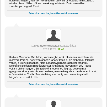
hülyének magam, vannak hülyeségeim, tény, de ostobának nem kötelező
mindjárt lenni. Nálam túlcsordulnak a gondolatok. Ezért van nálam
zseblámpa meg toll, füzet.
Jelentkezzen be, ha válaszolni szeretne
#16061
gyomorfekely2
hozzászólása:
2013.12.29.
11:46
Kedves Marianna! Van hitem, közösségbe járok. Hiszem a szeráfom, aki
megvéd. Persze, hogy van gonosz, ahogy Isten is, az embernek feladata
van itt, a jelenvalóságban. Nem a maslowi piramis alján kell tengnük,
kielégíteni biológiai szükségleteinket. Annál több legyen mint cél. Rossz
voltam olykor nagyon. Büntetésként fogom fel. Tegnap bevettem a
gyógyszerek egy részét, nem kellene, mert méreg, de az alvászvarokra jó,
erősen altat az Ypsila. Szeretethiány mai napig van nálam. Anya kell.
Megnézem az oldalt. Köszi.
Jelentkezzen be, ha válaszolni szeretne