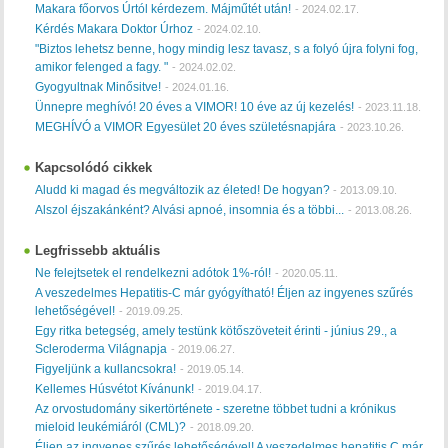
Makara főorvos Úrtól kérdezem. Májműtét után!
-
2024.02.17.
Kérdés Makara Doktor Úrhoz
-
2024.02.10.
"Biztos lehetsz benne, hogy mindig lesz tavasz, s a folyó újra folyni fog,
amikor felenged a fagy. "
-
2024.02.02.
Gyogyultnak Minősitve!
-
2024.01.16.
Ünnepre meghívó! 20 éves a VIMOR! 10 éve az új kezelés!
-
2023.11.18.
MEGHÍVÓ a VIMOR Egyesület 20 éves születésnapjára
-
2023.10.26.
Kapcsolódó cikkek
Aludd ki magad és megváltozik az életed! De hogyan?
-
2013.09.10.
Alszol éjszakánként? Alvási apnoé, insomnia és a többi...
-
2013.08.26.
Legfrissebb aktuális
Ne felejtsetek el rendelkezni adótok 1%-ról!
-
2020.05.11.
A veszedelmes Hepatitis-C már gyógyítható! Éljen az ingyenes szűrés
lehetőségével!
-
2019.09.25.
Egy ritka betegség, amely testünk kötőszöveteit érinti - június 29., a
Scleroderma Világnapja
-
2019.06.27.
Figyeljünk a kullancsokra!
-
2019.05.14.
Kellemes Húsvétot Kívánunk!
-
2019.04.17.
Az orvostudomány sikertörténete - szeretne többet tudni a krónikus
mieloid leukémiáról (CML)?
-
2018.09.20.
Éljen az ingyenes szűrés lehetőségével! A veszedelmes hepatitis C már