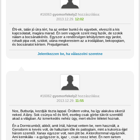
#16063
gyomorfekely2
hozzászólása:
2013.12.29.
12:02
ÉN-ek, talán jó útra tért, ha az ember bunkó és egyebek, elveszíti a kis
kapcsolatait, magára marad. Én sem vagyok szent meg fazék, de szokik
nálam a bocsánatkérés. Egyszer a rendőrségen lehülyéztem egy jardot,
rohadt pipa volt, szidott, utána megkerestem az a irodájában, bekopogtam,
és bocsánatot kértem. Prejudgemant.
Jelentkezzen be, ha válaszolni szeretne
#16062
gyomorfekely2
hozzászólása:
2013.12.29.
11:55
Nos, Butburija, kezdjük tiszta lappal. Örültem volna, ha így alakulva sikerül
neked. A lány. Sok csúnya nő és férfi, esetleg csak görbe tükröt szemlélő
akad a világban. Az ismerkedés nehéz ügy, mert elsőre ítéletet hoznak.
Én a Dormicumból, abból, amit írtál, hármat vettem be, nem használt, a
Gerodorm is kevés volt, de halluztam tőle és pattogtam, mint a kukorica éjjel
három szemtől. Xanax egyszer volt, nem jött be. A kloroformmal vigyáznék.
Ami kemikália – a gyógyszer is, igaz -, csak rossz lehet. Én nem tartom