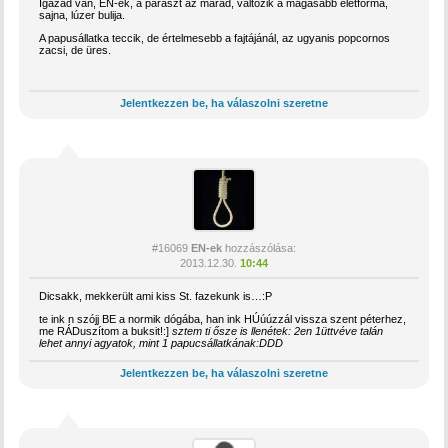
Igazad van, ÉN-ek, a paraszt az marad, változik a magasabb életforma,
sajna, lúzer bulija.
A papusállatka teccik, de értelmesebb a fajtájánál, az ugyanis popcornos
zacsi, de üres.
Jelentkezzen be, ha válaszolni szeretne
#16069
EN-ek
hozzászólása:
2013.12.30.
10:44
Dicsakk, mekkerült ami kiss St. fazekunk is…:P
te ink n szójj BE a normik dógába, han ink HÚúúzzál vissza szent péterhez,
me RÁDuszítom a buksit!:]
sztem ti ősze is llenétek: 2en 1üttvéve talán
lehet annyi agyatok, mint 1 papucsállatkának:DDD
Jelentkezzen be, ha válaszolni szeretne