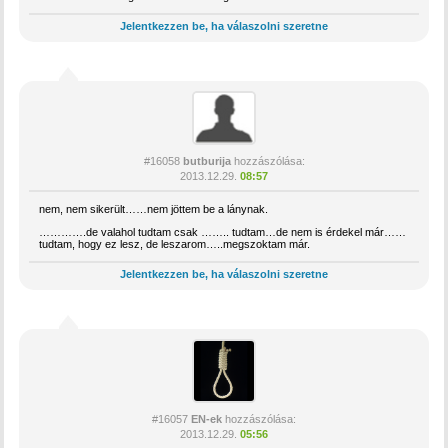
Jelentkezzen be, ha válaszolni szeretne
#16058
butburija
hozzászólása:
2013.12.29.
08:57
nem, nem sikerült……nem jöttem be a lánynak.
………….de valahol tudtam csak …….. tudtam…de nem is érdekel már……
tudtam, hogy ez lesz, de leszarom…..megszoktam már.
Jelentkezzen be, ha válaszolni szeretne
#16057
EN-ek
hozzászólása:
2013.12.29.
05:56