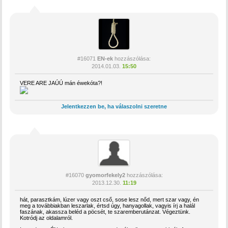
#16071
EN-ek
hozzászólása:
2014.01.03.
15:50
VERE ARE JAÚÚ mán éwekóta?!
Jelentkezzen be, ha válaszolni szeretne
#16070
gyomorfekely2
hozzászólása:
2013.12.30.
11:19
hát, parasztkám, lúzer vagy oszt cső, sose lesz nőd, mert szar vagy, én
meg a továbbiakban leszarlak, értsd úgy, hanyagollak, vagyis írj a halál
faszának, akassza beléd a pöcsét, te szaremberutánzat. Végeztünk.
Kotródj az oldalamról.