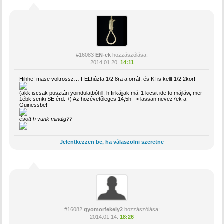
#16083
EN-ek
hozzászólása:
2014.01.20.
14:11
Hihhe! mase voltrossz… FELhúzta 1/2 8ra a orrát, és KI is kellt 1/2 2kor!
(akk iscsak pusztán yoindulatból ill. h firkájjak má’ 1 kicsit ide to májláw, mer
1ébk senki SE érd. +) Az hozévetőleges 14,5h –> lassan nevez7ek a
Guinessbe!
ésott h vunk mindig??
Jelentkezzen be, ha válaszolni szeretne
#16082
gyomorfekely2
hozzászólása:
2014.01.14.
18:26