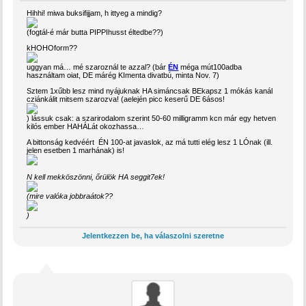
Hihhi! miwa buksifijjam, h ittyeg a mindig?
(fogtál-é már butta PIPPIhusst éltedbe??)
kHOHOform??
uggyan má… mé szaroznál te azzal? (bár
ÉN
méga mút100adba
használtam oiat, DE márég KImenta divatbú, minta Nov. 7)
Sztem 1xűbb lesz mind nyájuknak HA simáncsak BEkapsz 1 mókás kanál
cziánkálit mitsem szarozva! (aelején picc keserű DE 6ásos!
) lássuk csak: a szarirodalom szerint 50-60 milligramm kcn már egy hetven
kilós ember HAHÁLát okozhassa…
A bittonság kedvéért ÉN 100-at javaslok, az má tutti elég lesz 1 LÓnak (ill.
jelen esetben 1 marhának) is!
N kell mekköszönni, őrülök HA seggit7ek!
(mire valóka jobbraátok??
)
Jelentkezzen be, ha válaszolni szeretne