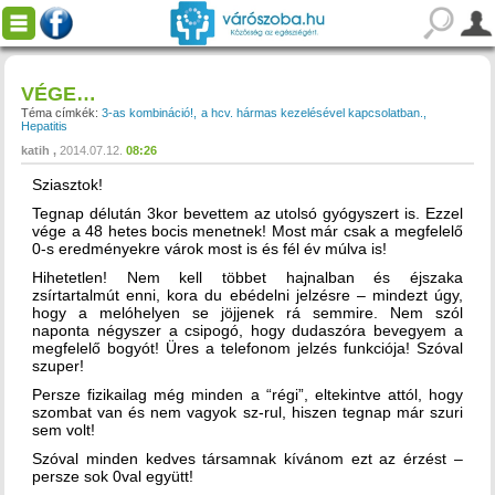
VÉGE…
Téma címkék:
3-as kombináció!
a hcv. hármas kezelésével kapcsolatban.
Hepatitis
katih
2014.07.12.
08:26
Sziasztok!
Tegnap délután 3kor bevettem az utolsó gyógyszert is. Ezzel
vége a 48 hetes bocis menetnek! Most már csak a megfelelő
0-s eredményekre várok most is és fél év múlva is!
Hihetetlen! Nem kell többet hajnalban és éjszaka
zsírtartalmút enni, kora du ebédelni jelzésre – mindezt úgy,
hogy a melóhelyen se jöjjenek rá semmire. Nem szól
naponta négyszer a csipogó, hogy dudaszóra bevegyem a
megfelelő bogyót! Üres a telefonom jelzés funkciója! Szóval
szuper!
Persze fizikailag még minden a “régi”, eltekintve attól, hogy
szombat van és nem vagyok sz-rul, hiszen tegnap már szuri
sem volt!
Szóval minden kedves társamnak kívánom ezt az érzést –
persze sok 0val együtt!