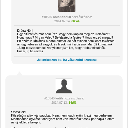
#18546
bolondos60
hozzászólása:
2014.07.14.
06:44
Drága Nóri!
Úgy eltűntél és már nem írsz. Vagy nem kaptad meg az utolsómat?
Hogy vagy? Mi van Veled? Befejezted a festést? Hogy érzed magad?
Én azóta is kínlódok a derekammal, de hát minden nem lehet tökéletes,
amúgy teljesen jól vagyok és hízok, mint a disznó. Már 52 kg vagyok,
13 kg-ot szedtem fel. Annyi energiám lett, hogy robbanni tudnék.
Puszi, írj ha ráérsz
Jelentkezzen be, ha válaszolni szeretne
#18540
katih
hozzászólása:
2014.07.13.
14:53
Sziasztok!
Köszönöm a jókívánságokat! Nem, nem fogok eltűnni, ezt megígérhetem.
Mostanában egyrészt energiám nem volt, másrészt csak pár napja tudtam
az új felületre belépni.