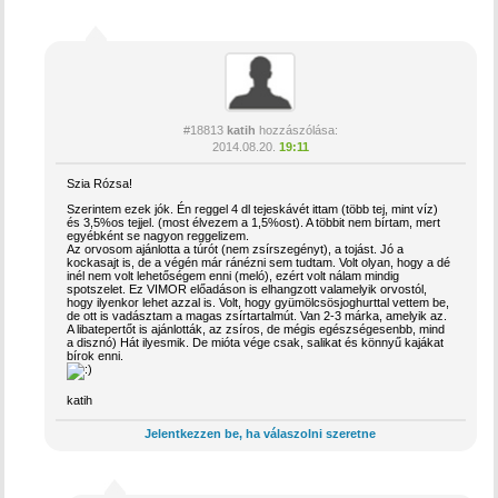
#18813
katih
hozzászólása:
2014.08.20.
19:11
Szia Rózsa!
Szerintem ezek jók. Én reggel 4 dl tejeskávét ittam (több tej, mint víz)
és 3,5%os tejjel. (most élvezem a 1,5%ost). A többit nem bírtam, mert
egyébként se nagyon reggelizem.
Az orvosom ajánlotta a túrót (nem zsírszegényt), a tojást. Jó a
kockasajt is, de a végén már ránézni sem tudtam. Volt olyan, hogy a dé
inél nem volt lehetőségem enni (meló), ezért volt nálam mindig
spotszelet. Ez VIMOR előadáson is elhangzott valamelyik orvostól,
hogy ilyenkor lehet azzal is. Volt, hogy gyümölcsösjoghurttal vettem be,
de ott is vadásztam a magas zsírtartalmút. Van 2-3 márka, amelyik az.
A libatepertőt is ajánlották, az zsíros, de mégis egészségesenbb, mind
a disznó) Hát ilyesmik. De mióta vége csak, salikat és könnyű kajákat
bírok enni.
katih
Jelentkezzen be, ha válaszolni szeretne