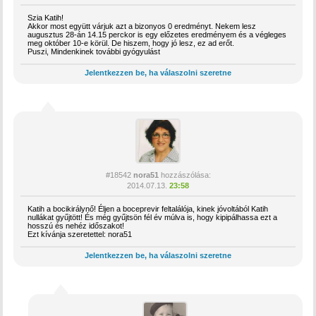
Szia Katih!
Akkor most együtt várjuk azt a bizonyos 0 eredményt. Nekem lesz
augusztus 28-án 14.15 perckor is egy előzetes eredményem és a végleges
meg október 10-e körül. De hiszem, hogy jó lesz, ez ad erőt.
Puszi, Mindenkinek további gyógyulást
Jelentkezzen be, ha válaszolni szeretne
#18542
nora51
hozzászólása:
2014.07.13.
23:58
Katih a bocikirálynő! Éljen a boceprevir feltalálója, kinek jóvoltából Katih
nullákat gyűjtött! És még gyűjtsön fél év múlva is, hogy kipipálhassa ezt a
hosszú és nehéz időszakot!
Ezt kívánja szeretettel: nora51
Jelentkezzen be, ha válaszolni szeretne