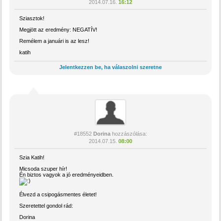
2014.07.16.
16:12
Sziasztok!
Megjött az eredmény: NEGATÍV!
Remélem a januári is az lesz!
katih
Jelentkezzen be, ha válaszolni szeretne
#18552
Dorina
hozzászólása:
2014.07.15.
08:00
Szia Katih!
Micsoda szuper hír!
Én biztos vagyok a jó eredményeidben.
Élvezd a csipogásmentes életet!
Szeretettel gondol rád:
Dorina