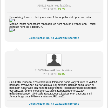
#18812
katih
hozzászólása:
2014.08.20.
19:03
Sziasztok, jelentem a befejezés után 1 hónappal a vérképem normális.
Még az ízeket nem érzem rendesen, és nem nagyon kívánok enni – főleg
zsírosat nem, de a többi OK.
Jelentkezzen be, ha válaszolni szeretne
#18805
Rozsa62
hozzászólása:
2014.08.20.
16:45
Szia katih!Tanácsot szeretnék kérni tőled,énis bocis vagyok,mint te voltál.A
harmadik gyogyszert zsírtartalmuval kell bevenni,írjál már példákat,én pl.
nem nem használok disznozsírt,olajjal főzöm.Reggel szendvicset szoktam
csinálni,vajkrémmel megkenem,szalámit rá,paradicsommal,vagy
májkrémeskenyér, tükörtojás,rántotta,lecso.Ezeket lehet vacsorára is?
Amugy hogy vagy?Várom a válaszod!Rózsa62
Jelentkezzen be, ha válaszolni szeretne