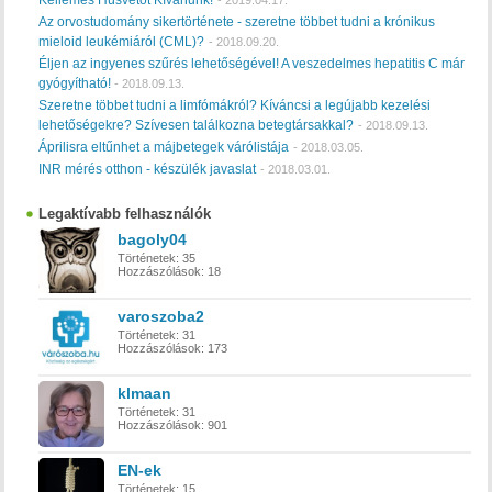
Az orvostudomány sikertörténete - szeretne többet tudni a krónikus
mieloid leukémiáról (CML)?
-
2018.09.20.
Éljen az ingyenes szűrés lehetőségével! A veszedelmes hepatitis C már
gyógyítható!
-
2018.09.13.
Szeretne többet tudni a limfómákról? Kíváncsi a legújabb kezelési
lehetőségekre? Szívesen találkozna betegtársakkal?
-
2018.09.13.
Áprilisra eltűnhet a májbetegek várólistája
-
2018.03.05.
INR mérés otthon - készülék javaslat
-
2018.03.01.
Legaktívabb felhasználók
bagoly04
Történetek:
35
Hozzászólások:
18
varoszoba2
Történetek:
31
Hozzászólások:
173
klmaan
Történetek:
31
Hozzászólások:
901
EN-ek
Történetek:
15