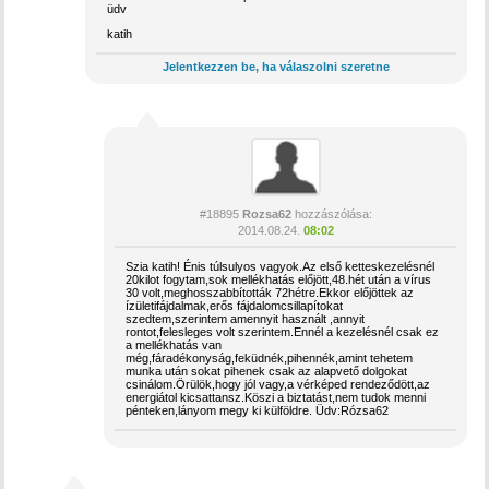
üdv
katih
Jelentkezzen be, ha válaszolni szeretne
#18895
Rozsa62
hozzászólása:
2014.08.24.
08:02
Szia katih! Énis túlsulyos vagyok.Az első ketteskezelésnél
20kilot fogytam,sok mellékhatás előjött,48.hét után a vírus
30 volt,meghosszabbították 72hétre.Ekkor előjöttek az
ízületifájdalmak,erős fájdalomcsillapítokat
szedtem,szerintem amennyit használt ,annyit
rontot,felesleges volt szerintem.Ennél a kezelésnél csak ez
a mellékhatás van
még,fáradékonyság,feküdnék,pihennék,amint tehetem
munka után sokat pihenek csak az alapvető dolgokat
csinálom.Örülök,hogy jól vagy,a vérképed rendeződött,az
energiátol kicsattansz.Köszi a biztatást,nem tudok menni
pénteken,lányom megy ki külföldre. Üdv:Rózsa62