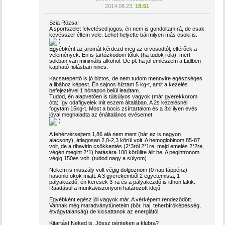
2014.08.23.
18:51
Szia Rózsa!
A sportszelet felvetésed jogos, én nem is gondoltam rá, de csak
kevésszer éltem vele. Lehet helyette bármilyen más csoki is.
Egyébként az aromát kérdezd meg az orvosodtól, eltérőek a
vélemények. Én is tartózkodom tőlük (ha tudok róla), mert
sokban van minimális alkohol. De pl. ha jól emlészem a Lidlben
kapható fiolásban nincs.
Kacsatepertő is jó biztos, de nem tudom mennyire egészséges
a libához képest. Én sajnos híztam 5 kg-t, amit a kezelés
befejeztével 1 hónapon belül leadtam.
Tudod, én alapvetően is túlsúlyos vagyok (már gyerekkorom
óta) így odafigyelek mit eszem általában. A 2s kezelésnél
fogytam 15kg-t. Most a bocis zsírtartalom és a 3xi ilyen evés
jóval meghaladta az énáltalános evésemet.
A fehérvérsejtem 1,86 alá nem ment (bár ez is nagyon
alacsony), átlagosan 2,0-2,3 körül volt. A hemoglobinom 85-87
volt, de a ribavirin csökkentés (2*3ról 2*1re, majd emelés 2*2re,
végén megint 2*1) hatására 100 körülire állt be. A pegintronom
végig 150es volt. (tudod nagy a súlyom).
Nekem is muszály volt végig dolgoznom (0 nap táppénz)
hasonló okok miatt. A 3 gyerekemből 2 egyetemista, 1
pályakezdő, én keresek 3-ra és a pályakezdő is itthon lakik.
Ráadásul a munkaviszonyom határozott idejű.
Egyébként egész jól vagyok már. A vérképem rendeződött.
Vannak még maradványtüneteim (bőr, haj, teherbíróképesség,
étvágytalanság) de kicsattanok az energiától.
Kitartást Neked is. Jössz pénteken a klubra?