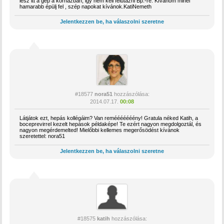
lesz itt a gép a kórházban, igy nem kell felutazni Bp.-re. Kívánom minél
hamarabb épülj fel , szép napokat kívánok.KatiNemeth
Jelentkezzen be, ha válaszolni szeretne
#18577
nora51
hozzászólása:
2014.07.17.
00:08
Látjátok ezt, hepás kollégáim? Van remééééééény! Gratula néked Katih, a
boceprevirrel kezelt hepások példaképe! Te ezért nagyon megdolgoztál, és
nagyon megérdemelted! Mielőbbi kellemes megerősödést kívánok
szeretettel: nora51
Jelentkezzen be, ha válaszolni szeretne
#18575
katih
hozzászólása: