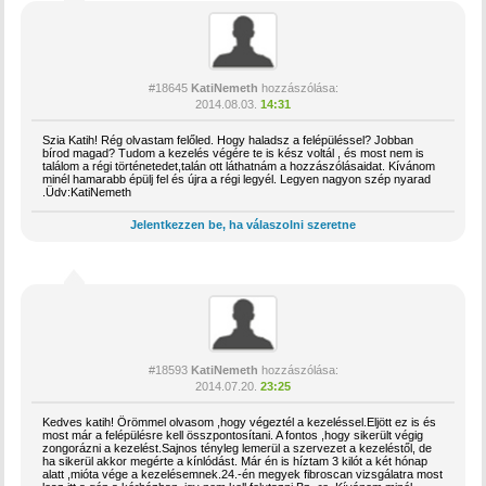
#18645
KatiNemeth
hozzászólása:
2014.08.03.
14:31
Szia Katih! Rég olvastam felőled. Hogy haladsz a felépüléssel? Jobban
bírod magad? Tudom a kezelés végére te is kész voltál , és most nem is
találom a régi történetedet,talán ott láthatnám a hozzászólásaidat. Kívánom
minél hamarabb épülj fel és újra a régi legyél. Legyen nagyon szép nyarad
.Üdv:KatiNemeth
Jelentkezzen be, ha válaszolni szeretne
#18593
KatiNemeth
hozzászólása:
2014.07.20.
23:25
Kedves katih! Örömmel olvasom ,hogy végeztél a kezeléssel.Eljött ez is és
most már a felépülésre kell összpontosítani. A fontos ,hogy sikerült végig
zongorázni a kezelést.Sajnos tényleg lemerül a szervezet a kezeléstől, de
ha sikerül akkor megérte a kínlódást. Már én is híztam 3 kilót a két hónap
alatt ,mióta vége a kezelésemnek.24.-én megyek fibroscan vizsgálatra most