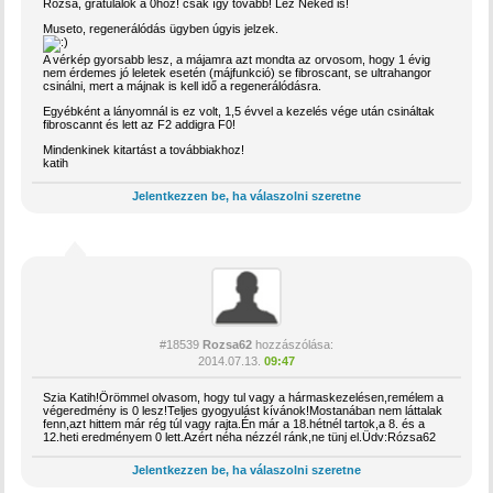
Rózsa, gratulálok a 0hoz! csak így tovább! Lez Neked is!
Museto, regenerálódás ügyben úgyis jelzek.
A vérkép gyorsabb lesz, a májamra azt mondta az orvosom, hogy 1 évig
nem érdemes jó leletek esetén (májfunkció) se fibroscant, se ultrahangor
csinálni, mert a májnak is kell idő a regenerálódásra.
Egyébként a lányomnál is ez volt, 1,5 évvel a kezelés vége után csináltak
fibroscannt és lett az F2 addigra F0!
Mindenkinek kitartást a továbbiakhoz!
katih
Jelentkezzen be, ha válaszolni szeretne
#18539
Rozsa62
hozzászólása:
2014.07.13.
09:47
Szia Katih!Örömmel olvasom, hogy tul vagy a hármaskezelésen,remélem a
végeredmény is 0 lesz!Teljes gyogyulást kívánok!Mostanában nem láttalak
fenn,azt hittem már rég túl vagy rajta.Én már a 18.hétnél tartok,a 8. és a
12.heti eredményem 0 lett.Azért néha nézzél ránk,ne tünj el.Üdv:Rózsa62
Jelentkezzen be, ha válaszolni szeretne