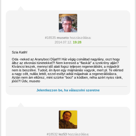
#18535
museto
hozzászólása:
2014.07.12.
19:28
Szia Katih!
Oda -neked az Aranyboci Díjat!!!! Hát végig csináltad nagylány, oszt hogy
állsz az elvonási tünetekkel?! Nem keresed a “flaskát” a szekrény alján?
Kíváncsi leszek, mennyi idő alatt fogsz teljesen regenerálódni, a májadról
nem is beszélve. Tudod, én ilyen egy májmániás vagyok, mert pl. Te elérted
a nagy célt, nullás lettél, ezzel esélyt adtál májadnak a regenerálódásra.
Aztán nem ám eltűnsz, mint szürke “boci” a ködben, néha azért nyiss ránk,
jóóó?! Üdv, museto
Jelentkezzen be, ha válaszolni szeretne
#18532
lez53
hozzászólása: