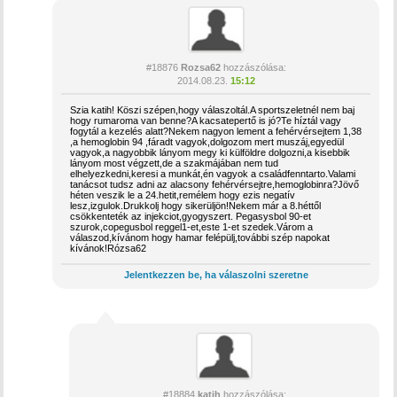
#18876
Rozsa62
hozzászólása:
2014.08.23.
15:12
Szia katih! Köszi szépen,hogy válaszoltál.A sportszeletnél nem baj
hogy rumaroma van benne?A kacsatepertő is jó?Te híztál vagy
fogytál a kezelés alatt?Nekem nagyon lement a fehérvérsejtem 1,38
,a hemoglobin 94 ,fáradt vagyok,dolgozom mert muszáj,egyedül
vagyok,a nagyobbik lányom megy ki külföldre dolgozni,a kisebbik
lányom most végzett,de a szakmájában nem tud
elhelyezkedni,keresi a munkát,én vagyok a családfenntarto.Valami
tanácsot tudsz adni az alacsony fehérvérsejtre,hemoglobinra?Jövő
héten veszik le a 24.hetit,remélem hogy ezis negatív
lesz,izgulok.Drukkolj hogy sikerüljön!Nekem már a 8.héttől
csökkenteték az injekciot,gyogyszert. Pegasysbol 90-et
szurok,copegusbol reggel1-et,este 1-et szedek.Várom a
válaszod,kívánom hogy hamar felépülj,további szép napokat
kívánok!Rózsa62
Jelentkezzen be, ha válaszolni szeretne
#18884
katih
hozzászólása: