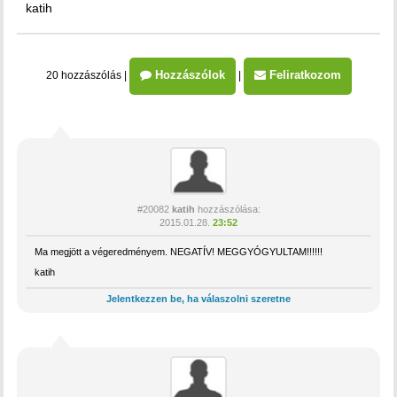
katih
Hozzászólok
Feliratkozom
20 hozzászólás
|
|
#20082
katih
hozzászólása:
2015.01.28.
23:52
Ma megjött a végeredményem. NEGATÍV! MEGGYÓGYULTAM!!!!!!
katih
Jelentkezzen be, ha válaszolni szeretne