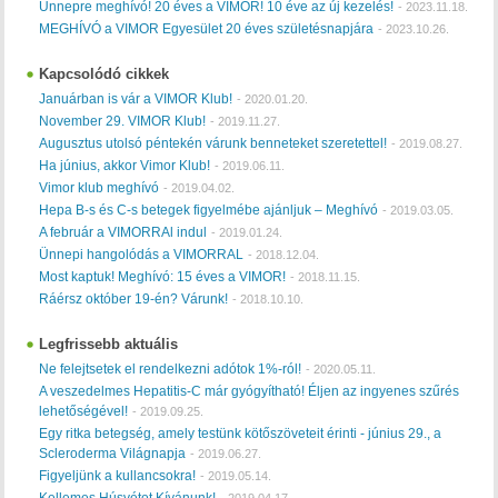
Ünnepre meghívó! 20 éves a VIMOR! 10 éve az új kezelés!
-
2023.11.18.
MEGHÍVÓ a VIMOR Egyesület 20 éves születésnapjára
-
2023.10.26.
Kapcsolódó cikkek
Januárban is vár a VIMOR Klub!
-
2020.01.20.
November 29. VIMOR Klub!
-
2019.11.27.
Augusztus utolsó péntekén várunk benneteket szeretettel!
-
2019.08.27.
Ha június, akkor Vimor Klub!
-
2019.06.11.
Vimor klub meghívó
-
2019.04.02.
Hepa B-s és C-s betegek figyelmébe ajánljuk – Meghívó
-
2019.03.05.
A február a VIMORRAl indul
-
2019.01.24.
Ünnepi hangolódás a VIMORRAL
-
2018.12.04.
Most kaptuk! Meghívó: 15 éves a VIMOR!
-
2018.11.15.
Ráérsz október 19-én? Várunk!
-
2018.10.10.
Legfrissebb aktuális
Ne felejtsetek el rendelkezni adótok 1%-ról!
-
2020.05.11.
A veszedelmes Hepatitis-C már gyógyítható! Éljen az ingyenes szűrés
lehetőségével!
-
2019.09.25.
Egy ritka betegség, amely testünk kötőszöveteit érinti - június 29., a
Scleroderma Világnapja
-
2019.06.27.
Figyeljünk a kullancsokra!
-
2019.05.14.
Kellemes Húsvétot Kívánunk!
-
2019.04.17.