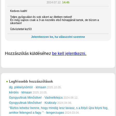
2014.07.12.
14:45
Kedves katih!
Teljes gyógyulást és sok sikert az életben neked!
Én még sajnos csak a 3-as kezelés első hónapjánál tartok, de bízom a
sikerben!
Üdvözlettel lez53
Jelentkezzen be, ha válaszolni szeretne
Hozzászólás küldéséhez
be kell jelentkezni.
Legfrissebb hozzászólások
dg. pikkelysömör
klmaan
-
2025.10.05.
kérdés
klmaan
-
2025.10.05.
Gyogyultnak Minősitve!
Vadnefelejcs
-
2024.08.12.
Gyogyultnak Minősitve!
Kiskiraly
-
2024.04.06.
“Biztos lehetsz benne, hogy mindig lesz tavasz, s a folyó újra folyni fog,
amikor felenged a fagy. “
tengerzugas
-
2024.03.04.