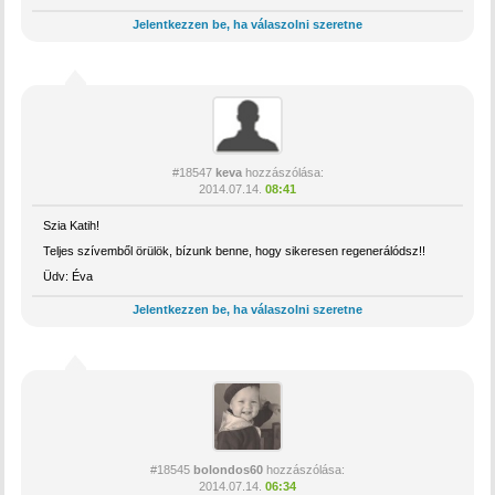
Jelentkezzen be, ha válaszolni szeretne
#18547
keva
hozzászólása:
2014.07.14.
08:41
Szia Katih!
Teljes szívemből örülök, bízunk benne, hogy sikeresen regenerálódsz!!
Üdv: Éva
Jelentkezzen be, ha válaszolni szeretne
#18545
bolondos60
hozzászólása:
2014.07.14.
06:34