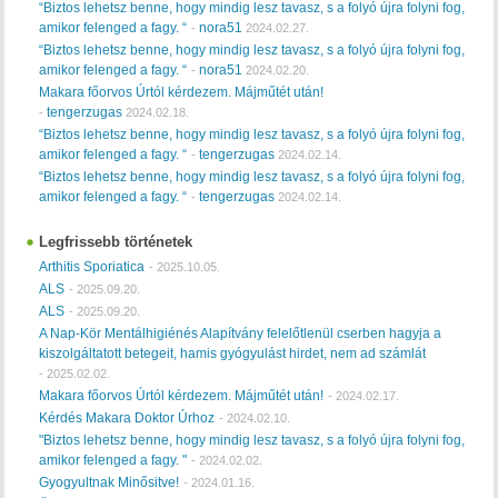
“Biztos lehetsz benne, hogy mindig lesz tavasz, s a folyó újra folyni fog,
amikor felenged a fagy. “
nora51
-
2024.02.27.
“Biztos lehetsz benne, hogy mindig lesz tavasz, s a folyó újra folyni fog,
amikor felenged a fagy. “
nora51
-
2024.02.20.
Makara főorvos Úrtól kérdezem. Májműtét után!
tengerzugas
-
2024.02.18.
“Biztos lehetsz benne, hogy mindig lesz tavasz, s a folyó újra folyni fog,
amikor felenged a fagy. “
tengerzugas
-
2024.02.14.
“Biztos lehetsz benne, hogy mindig lesz tavasz, s a folyó újra folyni fog,
amikor felenged a fagy. “
tengerzugas
-
2024.02.14.
Legfrissebb történetek
Arthitis Sporiatica
-
2025.10.05.
ALS
-
2025.09.20.
ALS
-
2025.09.20.
A Nap-Kör Mentálhigiénés Alapítvány felelőtlenül cserben hagyja a
kiszolgáltatott betegeit, hamis gyógyulást hirdet, nem ad számlát
-
2025.02.02.
Makara főorvos Úrtól kérdezem. Májműtét után!
-
2024.02.17.
Kérdés Makara Doktor Úrhoz
-
2024.02.10.
"Biztos lehetsz benne, hogy mindig lesz tavasz, s a folyó újra folyni fog,
amikor felenged a fagy. "
-
2024.02.02.
Gyogyultnak Minősitve!
-
2024.01.16.