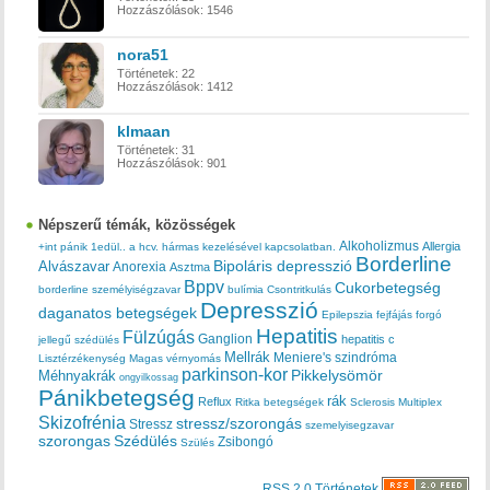
Hozzászólások:
1546
nora51
Történetek:
22
Hozzászólások:
1412
klmaan
Történetek:
31
Hozzászólások:
901
Népszerű témák, közösségek
Alkoholizmus
Allergia
+int pánik
1edül..
a hcv. hármas kezelésével kapcsolatban.
Borderline
Bipoláris depresszió
Alvászavar
Anorexia
Asztma
Bppv
Cukorbetegség
borderline személyiségzavar
bulímia
Csontritkulás
Depresszió
daganatos betegségek
Epilepszia
fejfájás
forgó
Hepatitis
Fülzúgás
Ganglion
hepatitis c
jellegű szédülés
Mellrák
Meniere's szindróma
Lisztérzékenység
Magas vérnyomás
parkinson-kor
Méhnyakrák
Pikkelysömör
ongyilkossag
Pánikbetegség
rák
Reflux
Ritka betegségek
Sclerosis Multiplex
Skizofrénia
stressz/szorongás
Stressz
szemelyisegzavar
szorongas
Szédülés
Zsibongó
Szülés
RSS 2.0 Történetek