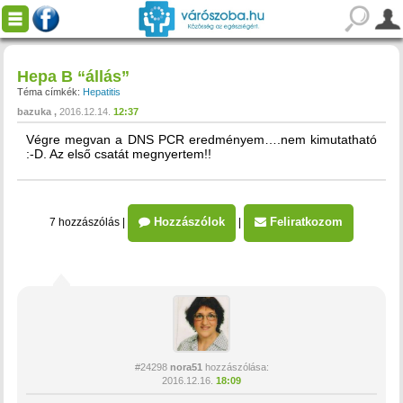
Hepa B “állás”
Téma címkék:
Hepatitis
bazuka
2016.12.14.
12:37
Végre megvan a DNS PCR eredményem….nem kimutatható
:-D. Az első csatát megnyertem!!
Hozzászólok
Feliratkozom
7 hozzászólás
|
|
#24298
nora51
hozzászólása:
2016.12.16.
18:09