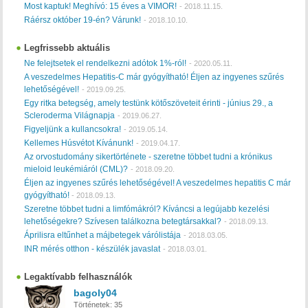
Most kaptuk! Meghívó: 15 éves a VIMOR!
-
2018.11.15.
Ráérsz október 19-én? Várunk!
-
2018.10.10.
Legfrissebb aktuális
Ne felejtsetek el rendelkezni adótok 1%-ról!
-
2020.05.11.
A veszedelmes Hepatitis-C már gyógyítható! Éljen az ingyenes szűrés
lehetőségével!
-
2019.09.25.
Egy ritka betegség, amely testünk kötőszöveteit érinti - június 29., a
Scleroderma Világnapja
-
2019.06.27.
Figyeljünk a kullancsokra!
-
2019.05.14.
Kellemes Húsvétot Kívánunk!
-
2019.04.17.
Az orvostudomány sikertörténete - szeretne többet tudni a krónikus
mieloid leukémiáról (CML)?
-
2018.09.20.
Éljen az ingyenes szűrés lehetőségével! A veszedelmes hepatitis C már
gyógyítható!
-
2018.09.13.
Szeretne többet tudni a limfómákról? Kíváncsi a legújabb kezelési
lehetőségekre? Szívesen találkozna betegtársakkal?
-
2018.09.13.
Áprilisra eltűnhet a májbetegek várólistája
-
2018.03.05.
INR mérés otthon - készülék javaslat
-
2018.03.01.
Legaktívabb felhasználók
bagoly04
Történetek:
35