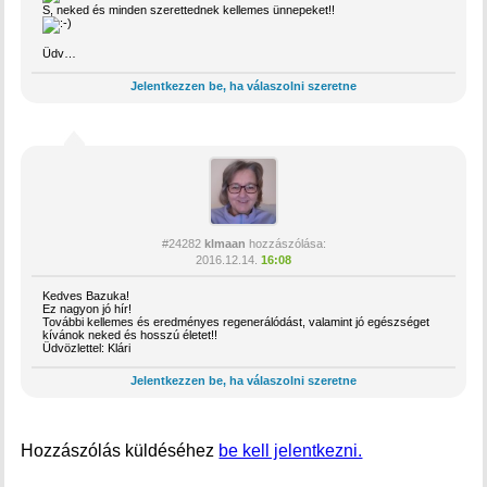
S, neked és minden szerettednek kellemes ünnepeket!!
Üdv…
Jelentkezzen be, ha válaszolni szeretne
#24282
klmaan
hozzászólása:
2016.12.14.
16:08
Kedves Bazuka!
Ez nagyon jó hír!
További kellemes és eredményes regenerálódást, valamint jó egészséget
kívánok neked és hosszú életet!!
Üdvözlettel: Klári
Jelentkezzen be, ha válaszolni szeretne
Hozzászólás küldéséhez
be kell jelentkezni.