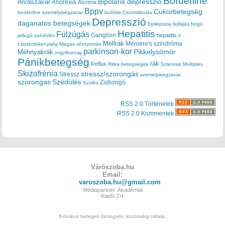
Borderline
Bipoláris depresszió
Alvászavar
Anorexia
Asztma
Bppv
Cukorbetegség
borderline személyiségzavar
bulímia
Csontritkulás
Depresszió
daganatos betegségek
Epilepszia
fejfájás
forgó
Hepatitis
Fülzúgás
Ganglion
hepatitis c
jellegű szédülés
Mellrák
Meniere's szindróma
Lisztérzékenység
Magas vérnyomás
parkinson-kor
Méhnyakrák
Pikkelysömör
ongyilkossag
Pánikbetegség
rák
Reflux
Ritka betegségek
Sclerosis Multiplex
Skizofrénia
stressz/szorongás
Stressz
szemelyisegzavar
szorongas
Szédülés
Zsibongó
Szülés
RSS 2.0 Történetek
RSS 2.0 Kommentek
Várószoba.hu
Email:
varoszoba.hu@gmail.com
Médiapartner: Akadémiai
Kiadó Zrt.
Krónikus betegek támogató, közösségi oldala.