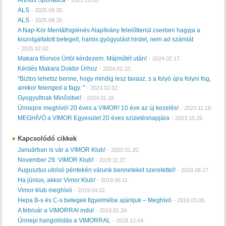
ALS
-
2025.09.20.
ALS
-
2025.09.20.
A Nap-Kör Mentálhigiénés Alapítvány felelőtlenül cserben hagyja a
kiszolgáltatott betegeit, hamis gyógyulást hirdet, nem ad számlát
-
2025.02.02.
Makara főorvos Úrtól kérdezem. Májműtét után!
-
2024.02.17.
Kérdés Makara Doktor Úrhoz
-
2024.02.10.
"Biztos lehetsz benne, hogy mindig lesz tavasz, s a folyó újra folyni fog,
amikor felenged a fagy. "
-
2024.02.02.
Gyogyultnak Minősitve!
-
2024.01.16.
Ünnepre meghívó! 20 éves a VIMOR! 10 éve az új kezelés!
-
2023.11.18.
MEGHÍVÓ a VIMOR Egyesület 20 éves születésnapjára
-
2023.10.26.
Kapcsolódó cikkek
Januárban is vár a VIMOR Klub!
-
2020.01.20.
November 29. VIMOR Klub!
-
2019.11.27.
Augusztus utolsó péntekén várunk benneteket szeretettel!
-
2019.08.27.
Ha június, akkor Vimor Klub!
-
2019.06.11.
Vimor klub meghívó
-
2019.04.02.
Hepa B-s és C-s betegek figyelmébe ajánljuk – Meghívó
-
2019.03.05.
A február a VIMORRAl indul
-
2019.01.24.
Ünnepi hangolódás a VIMORRAL
-
2018.12.04.