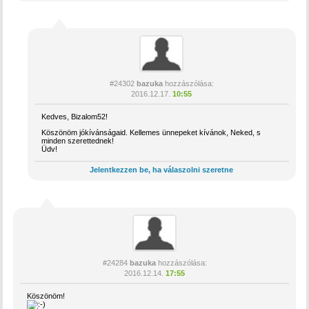
#24302
bazuka
hozzászólása:
2016.12.17.
10:55
Kedves, Bizalom52!
Köszönöm jókívánságaid. Kellemes ünnepeket kívánok, Neked, s
minden szerettednek!
Üdv!
Jelentkezzen be, ha válaszolni szeretne
#24284
bazuka
hozzászólása:
2016.12.14.
17:55
Köszönöm!