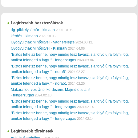
Legfrissebb hozzászólások
dg. pikkelysömör
klmaan
-
2025.10.05.
kérdés
klmaan
-
2025.10.05.
Gyogyultnak Minősitve!
Vadnefelejcs
-
2024.08.12.
Gyogyultnak Minősitve!
Kiskiraly
-
2024.04.06.
“Biztos lehetsz benne, hogy mindig lesz tavasz, s a folyó újra folyni fog,
amikor felenged a fagy. “
tengerzugas
-
2024.03.04.
“Biztos lehetsz benne, hogy mindig lesz tavasz, s a folyó újra folyni fog,
amikor felenged a fagy. “
nora51
-
2024.02.27.
“Biztos lehetsz benne, hogy mindig lesz tavasz, s a folyó újra folyni fog,
amikor felenged a fagy. “
nora51
-
2024.02.20.
Makara főorvos Úrtól kérdezem. Májműtét után!
tengerzugas
-
2024.02.18.
“Biztos lehetsz benne, hogy mindig lesz tavasz, s a folyó újra folyni fog,
amikor felenged a fagy. “
tengerzugas
-
2024.02.14.
“Biztos lehetsz benne, hogy mindig lesz tavasz, s a folyó újra folyni fog,
amikor felenged a fagy. “
tengerzugas
-
2024.02.14.
Legfrissebb történetek
Arthitis Sporiatica
-
2025.10.05.