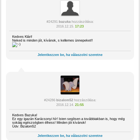
#24291
bazuka
hozzászólása:
2016.12.15.
17:23
Kedves Klári!
Neked is minden jót, kívánok, s kellemes ünnepeket!!
Jelentkezzen be, ha válaszolni szeretne
#24286
bizalom52
hozzászólása:
2016.12.14.
21:55
Kedves Bazuka!
Ez egy igazán Karácsonyi hír! Isten segítsen a továbbiakban is, hogy még
sokáig egészségben élhess! Minden jót kívánok!
Üdv: Bizalom52
Jelentkezzen be, ha válaszolni szeretne