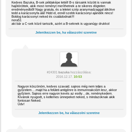
Kedves Bazuka, B-sek példaképe lettél! B-s társaink között is vannak
hajótöröttek, akik most reményt meríthetnek a te sikeres dögtelen
eredményedből! Nagy gratula, és a leletet szép aranymadzaggal átkötve
tedd a karácsonyfa alá! Hidd el, ennél szebb karácsonyi ajándék nincs!
Boldog karácsonyt neked és családodnak!!!
nora51
aki bár a C-sek közé tartozik, azért a B-seknek is ugyanúgy drukkol
Jelentkezzen be, ha válaszolni szeretne
#24301
bazuka
hozzászólása:
2016.12.17.
10:53
Nagyon köszönöm, kedves szavaid. sajnos még nem teljes a
győzelem….majd ha a felületi antigénre is immunreakcióm lesz, akkor
győztem. Sajnos erre nagyon kevés az esély…de, reménykedem.
Kívánok nyugodt, s kellemes ünnepeket neked, s mindazoknak akik
fontosan Neked.
Üdv!
Jelentkezzen be, ha válaszolni szeretne