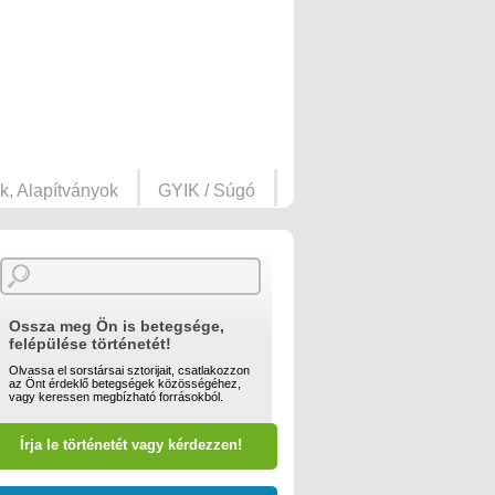
k, Alapítványok
GYIK / Súgó
Ossza meg Ön is betegsége,
felépülése történetét!
Olvassa el sorstársai sztorijait, csatlakozzon
az Önt érdeklő betegségek közösségéhez,
vagy keressen megbízható forrásokból.
Írja le történetét vagy kérdezzen!