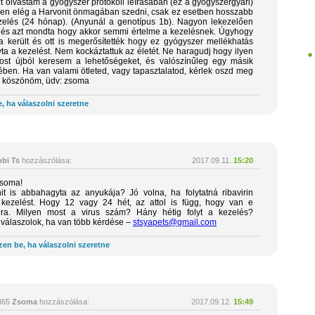
zt olvastam a gyógyszer protokoll leírásában (ez a gyógyszergyári)
ben elég a Harvonit önmagában szedni, csak ez esetben hosszabb
ezelés (24 hónap). (Anyunál a genotípus 1b). Nagyon lekezelően
, és azt mondta hogy akkor semmi értelme a kezelésnek. Úgyhogy
 került és ott is megerősítették hogy ez gyógyszer mellékhatás
yta a kezelést. Nem kockáztattuk az életét. Ne haragudj hogy ilyen
Most újból keresem a lehetőségeket, és valószínűleg egy másik
ben. Ha van valami ötleted, vagy tapasztalatod, kérlek oszd meg
 köszönöm, üdv: zsoma
, ha válaszolni szeretne
bi Ts
hozzászólása:
2017.09.11.
15:20
soma!
it is abbahagyta az anyukája? Jó volna, ha folytatná ribavirin
 kezelést. Hogy 12 vagy 24 hét, az attol is függ, hogy van e
ra. Milyen most a virus szám? Hány hétig folyt a kezelés?
válaszolok, ha van több kérdése –
stsyapets@gmail.com
zen be, ha válaszolni szeretne
365
Zsoma
hozzászólása:
2017.09.12.
15:49