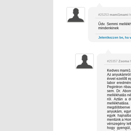
#25253
mami1mami
h
Űdv. Semmi mellékha
mindenkinek
Jelentkezzen be, ha v
#25357
Zsoma
h
Kedves mami1
Az anyukámról 
évvel ezelőtt e
labor eredmény
Pegintron riba
sem. Dr. Abon
mellékhatás nél
ról. Aztán a 
mellékhatása
megdöbbenve lá
anyukám, egyr
egyik hajnal
mentünk a Honv
vérszegény let
hogy gyengül,