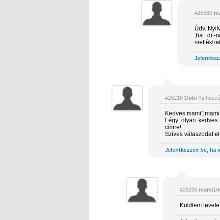
#25360
m
Údv. Nyilv
,ha dr.
mellékhat
Jelentkez
#25216
Gobi Ts
hozzá
Kedves mami1mami
Légy olyan kedves 
címre!
Szives válaszodat e
Jelentkezzen be, ha v
#25230
mami1m
Küldtem levelet