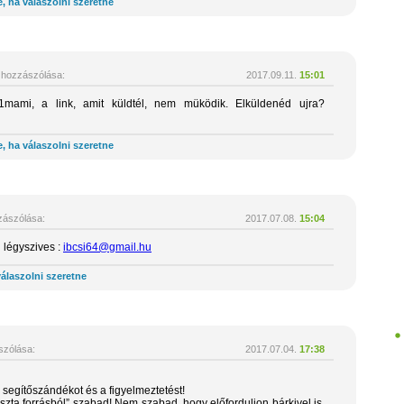
, ha válaszolni szeretne
hozzászólása:
2017.09.11.
15:01
mami, a link, amit küldtél, nem müködik. Elküldenéd ujra?
, ha válaszolni szeretne
ászólása:
2017.07.08.
15:04
l légyszives :
ibcsi64@gmail.hu
álaszolni szeretne
zólása:
2017.07.04.
17:38
a segítőszándékot és a figyelmeztetést!
tiszta forrásból” szabad! Nem szabad, hogy előforduljon bárkivel is,