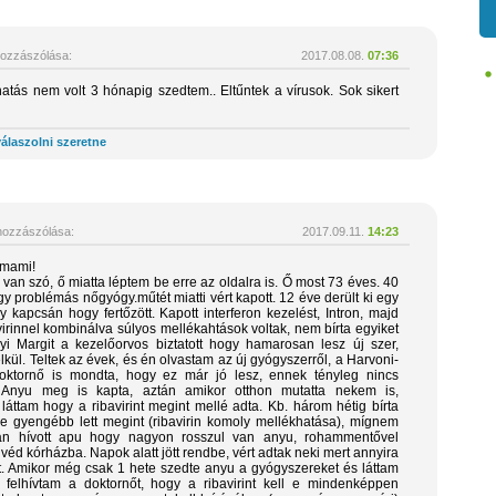
ozzászólása:
2017.08.08.
07:36
tás nem volt 3 hónapig szedtem.. Eltűntek a vírusok. Sok sikert
álaszolni szeretne
ozzászólása:
2017.09.11.
14:23
mami!
van szó, ő miatta léptem be erre az oldalra is. Ő most 73 éves. 40
gy problémás nőgyógy.műtét miatti vért kapott. 12 éve derült ki egy
 kapcsán hogy fertőzött. Kapott interferon kezelést, Intron, majd
virinnel kombinálva súlyos mellékahtások voltak, nem bírta egyiket
yi Margit a kezelőorvos biztatott hogy hamarosan lesz új szer,
kül. Teltek az évek, és én olvastam az új gyógyszerről, a Harvoni-
doktornő is mondta, hogy ez már jó lesz, ennek tényleg nincs
. Anyu meg is kapta, aztán amikor otthon mutatta nekem is,
ttam hogy a ribavirint megint mellé adta. Kb. három hétig bírta
e gyengébb lett megint (ribavirin komoly mellékhatása), mígnem
ban hívott apu hogy nagyon rosszul van anyu, rohammentővel
éd kórházba. Napok alatt jött rendbe, vért adtak neki mert annyira
t. Amikor még csak 1 hete szedte anyu a gyógyszereket és láttam
 felhívtam a doktornőt, hogy a ribavirint kell e mindenképpen