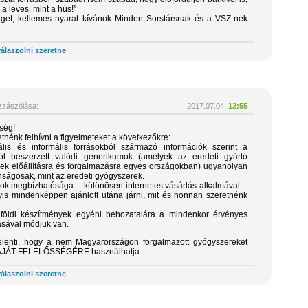
a leves, mint a hús!”
éget, kellemes nyarat kívánok Minden Sorstársnak és a VSZ-nek
álaszolni szeretne
zászólása:
2017.07.04.
12:55
ség!
nénk felhívni a figyelmeteket a következőkre:
lis és informális forrásokból származó információk szerint a
ól beszerzett valódi generikumok (amelyek az eredeti gyártó
ek előállításra és forgalmazásra egyes országokban) ugyanolyan
nságosak, mint az eredeti gyógyszerek.
ok megbízhatósága – különösen internetes vásárlás alkalmával –
yis mindenképpen ajánlott utána járni, mit és honnan szeretnénk
földi készítmények egyéni behozatalára a mindenkor érvényes
ásával módjuk van.
 jelenti, hogy a nem Magyarországon forgalmazott gyógyszereket
AJÁT FELELŐSSÉGÉRE használhatja.
álaszolni szeretne