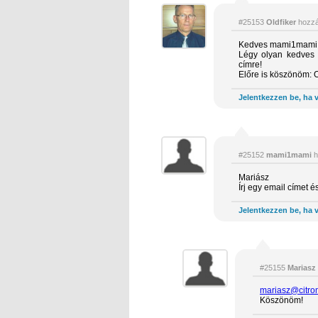
#25153
Oldfiker
hozzá
Kedves mami1mami
Légy olyan kedves 
címre!
Előre is köszönöm: O
Jelentkezzen be, ha v
#25152
mami1mami
h
Mariász
Írj egy email címet 
Jelentkezzen be, ha v
#25155
Mariasz
mariasz@citro
Köszönöm!