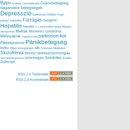
Bppv
Cukorbetegség
bulímia
Csontritkulás
daganatos betegségek
Depresszió
Epilepszia
fejfájás
forgó
Fülzúgás
Ganglion
jellegű szédülés
Hepatitis
hepatitis c
Lisztérzékenység
Magas
Mellrák
Meniere's szindróma
vérnyomás
parkinson-kor
Méhnyakrák
ongyilkossag
Pánikbetegség
Pikkelysömör
rák
Reflux
Ritka betegségek
Sclerosis Multiplex
Skizofrénia
stressz/szorongás
Stressz
szorongas
Szédülés
szemelyisegzavar
Szülés
Zsibongó
RSS 2.0 Történetek
RSS 2.0 Kommentek