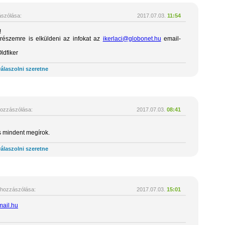
szólása:
2017.07.03.
11:54
!
részemre is elküldeni az infokat az
ikerlaci@globonet.hu
email-
ldfiker
álaszolni szeretne
ozzászólása:
2017.07.03.
08:41
és mindent megírok.
álaszolni szeretne
hozzászólása:
2017.07.03.
15:01
mail.hu