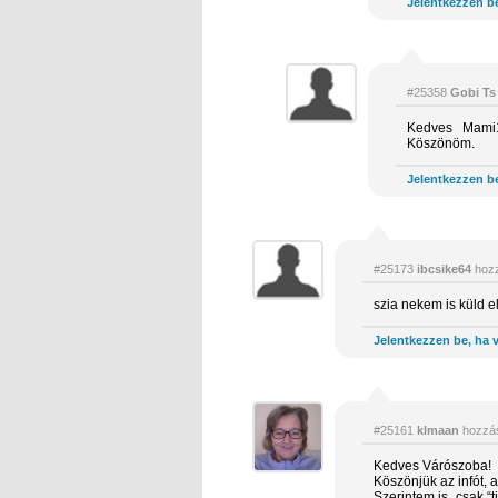
Jelentkezzen be
#25358
Gobi Ts
Kedves Mami1
Köszönöm.
Jelentkezzen be
#25173
ibcsike64
hozz
szia nekem is küld e
Jelentkezzen be, ha v
#25161
klmaan
hozzás
Kedves Várószoba!
Köszönjük az infót, 
Szerintem is, csak “