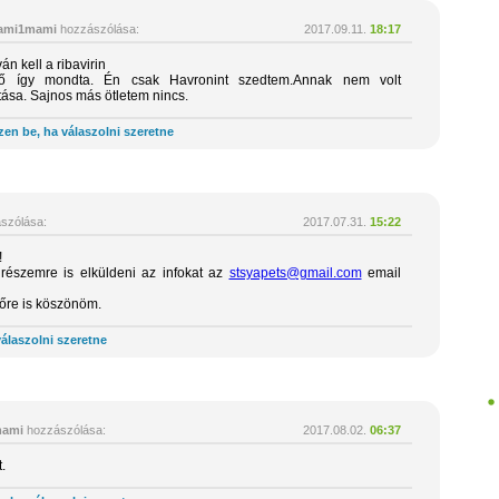
ami1mami
hozzászólása:
2017.09.11.
18:17
án kell a ribavirin
-nő így mondta. Én csak Havronint szedtem.Annak nem volt
ása. Sajnos más ötletem nincs.
zen be, ha válaszolni szeretne
szólása:
2017.07.31.
15:22
!
részemre is elküldeni az infokat az
stsyapets@gmail.com
email
lőre is köszönöm.
álaszolni szeretne
ami
hozzászólása:
2017.08.02.
06:37
.