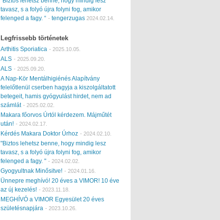
“Biztos lehetsz benne, hogy mindig lesz
tavasz, s a folyó újra folyni fog, amikor
felenged a fagy. “
tengerzugas
-
2024.02.14.
Legfrissebb történetek
Arthitis Sporiatica
-
2025.10.05.
ALS
-
2025.09.20.
ALS
-
2025.09.20.
A Nap-Kör Mentálhigiénés Alapítvány
felelőtlenül cserben hagyja a kiszolgáltatott
betegeit, hamis gyógyulást hirdet, nem ad
számlát
-
2025.02.02.
Makara főorvos Úrtól kérdezem. Májműtét
után!
-
2024.02.17.
Kérdés Makara Doktor Úrhoz
-
2024.02.10.
"Biztos lehetsz benne, hogy mindig lesz
tavasz, s a folyó újra folyni fog, amikor
felenged a fagy. "
-
2024.02.02.
Gyogyultnak Minősitve!
-
2024.01.16.
Ünnepre meghívó! 20 éves a VIMOR! 10 éve
az új kezelés!
-
2023.11.18.
MEGHÍVÓ a VIMOR Egyesület 20 éves
születésnapjára
-
2023.10.26.