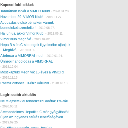
Kapcsolódó cikkek
Januárban is vár a VIMOR Klub!
-
2020.01.20.
November 29. VIMOR Klub!
-
2019.11.27.
Augusztus utolsó péntekén várunk
benneteket szeretettel!
-
2019.08.27.
Ha június, akkor Vimor Klub!
-
2019.06.11.
Vimor klub meghívó
-
2019.04.02.
Hepa B-s és C-s betegek figyelmébe ajánljuk
– Meghívó
-
2019.03.05.
A február a VIMORRAl indul
-
2019.01.24.
Ünnepi hangolódás a VIMORRAL
-
2018.12.04.
Most kaptuk! Meghívó: 15 éves a VIMOR!
-
2018.11.15.
Ráérsz október 19-én? Várunk!
-
2018.10.10.
Legfrissebb aktuális
Ne felejtsetek el rendelkezni adótok 1%-ról!
-
2020.05.11.
A veszedelmes Hepatitis-C már gyógyítható!
Éljen az ingyenes szűrés lehetőségével!
-
2019.09.25.
Egy ritka betegség, amely testünk