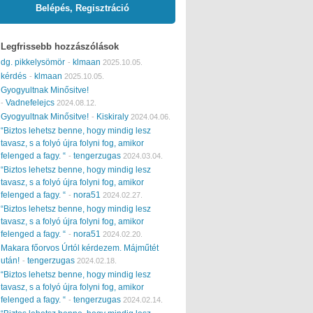
Belépés, Regisztráció
Legfrissebb hozzászólások
dg. pikkelysömör
klmaan
-
2025.10.05.
kérdés
klmaan
-
2025.10.05.
Gyogyultnak Minősitve!
Vadnefelejcs
-
2024.08.12.
Gyogyultnak Minősitve!
Kiskiraly
-
2024.04.06.
“Biztos lehetsz benne, hogy mindig lesz
tavasz, s a folyó újra folyni fog, amikor
felenged a fagy. “
tengerzugas
-
2024.03.04.
“Biztos lehetsz benne, hogy mindig lesz
tavasz, s a folyó újra folyni fog, amikor
felenged a fagy. “
nora51
-
2024.02.27.
“Biztos lehetsz benne, hogy mindig lesz
tavasz, s a folyó újra folyni fog, amikor
felenged a fagy. “
nora51
-
2024.02.20.
Makara főorvos Úrtól kérdezem. Májműtét
után!
tengerzugas
-
2024.02.18.
“Biztos lehetsz benne, hogy mindig lesz
tavasz, s a folyó újra folyni fog, amikor
felenged a fagy. “
tengerzugas
-
2024.02.14.