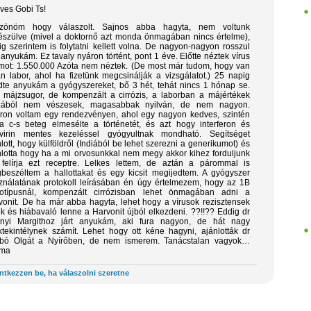
ves Gobi Ts!
zönöm hogy válaszolt. Sajnos abba hagyta, nem voltunk
készülve (mivel a doktornő azt monda önmagában nincs értelme),
ig szerintem is folytatni kellett volna. De nagyon-nagyon rosszul
 anyukám. Ez tavaly nyáron történt, pont 1 éve. Előtte néztek vírus
mot: 1.550.000 Azóta nem néztek. (De most már tudom, hogy van
an labor, ahol ha fizetünk megcsinálják a vizsgálatot.) 25 napig
dte anyukám a gyógyszereket, bő 3 hét, tehát nincs 1 hónap se.
 májzsugor, de kompenzált a cirrózis, a laborban a májértékek
zából nem vészesek, magasabbak nyilván, de nem nagyon.
ron voltam egy rendezvényen, ahol egy nagyon kedves, szintén
a c-s beteg elmesélte a történetét, és azt hogy interferon és
avirin mentes kezeléssel gyógyultnak mondható. Segítséget
lott, hogy külföldről (Indiából be lehet szerezni a generikumot) és
nlotta hogy ha a mi orvosunkkal nem megy akkor kihez forduljunk
 felírja ezt receptre. Lelkes lettem, de aztán a párommal is
beszéltem a hallottakat és egy kicsit megijedtem. A gyógyszer
ználatának protokoll leírásában én úgy értelmezem, hogy az 1B
otípusnál, kompenzált cirrózisban lehet önmagában adni a
vonit. De ha már abba hagyta, lehet hogy a vírusok rezisztensek
tek és hiábavaló lenne a Harvonit újból elkezdeni. ??!!?? Eddig dr
nyi Margithoz járt anyukám, aki fura nagyon, de hát nagy
ktekintélynek számít. Lehet hogy ott kéne hagyni, ajánlották dr
bó Olgát a Nyírőben, de nem ismerem. Tanácstalan vagyok…
oma
ntkezzen be, ha válaszolni szeretne