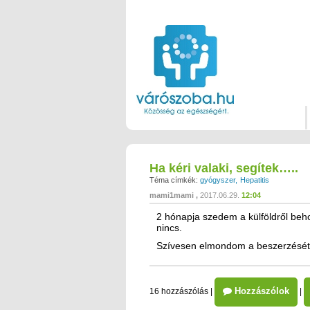
Ha kéri valaki, segítek…..
Téma címkék:
gyógyszer
Hepatitis
mami1mami
2017.06.29.
12:04
2 hónapja szedem a külföldről beh
nincs.
Szívesen elmondom a beszerzését 
Hozzászólok
16 hozzászólás
|
|