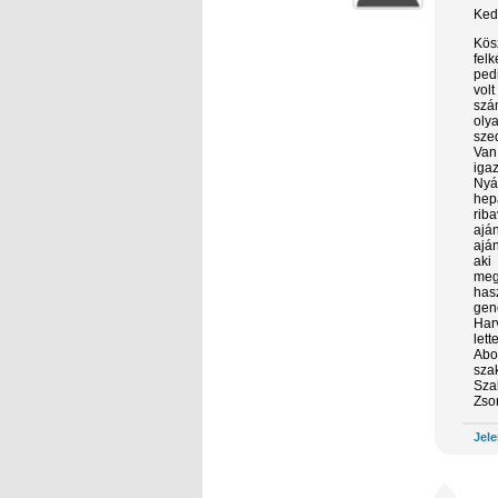
Ked
Kös
fel
ped
volt
szá
oly
sze
Van
iga
Nyá
hep
rib
aján
ajá
aki
meg
has
gen
Har
let
Abo
sza
Sza
Zs
Jele