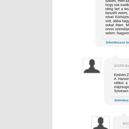
szedni, mert a
hogy sok eset
ideig tart a k
beszélt velem
mivel Kórházba
volt, abba hag
sokat írtam. 
orvos személyé
velem. Nagyon
Jelentkezzen be
#25359
Go
Kedves Z
A Harvon
nélkul a
májzsugo
Szivesen 
Jelentkez
#25