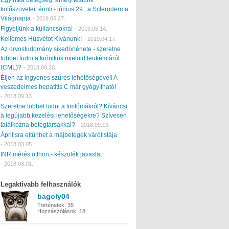
kötőszöveteit érinti - június 29., a Scleroderma
Világnapja
-
2019.06.27.
Figyeljünk a kullancsokra!
-
2019.05.14.
Kellemes Húsvétot Kívánunk!
-
2019.04.17.
Az orvostudomány sikertörténete - szeretne
többet tudni a krónikus mieloid leukémiáról
(CML)?
-
2018.09.20.
Éljen az ingyenes szűrés lehetőségével! A
veszedelmes hepatitis C már gyógyítható!
-
2018.09.13.
Szeretne többet tudni a limfómákról? Kíváncsi
a legújabb kezelési lehetőségekre? Szívesen
találkozna betegtársakkal?
-
2018.09.13.
Áprilisra eltűnhet a májbetegek várólistája
-
2018.03.05.
INR mérés otthon - készülék javaslat
-
2018.03.01.
Legaktívabb felhasználók
bagoly04
Történetek:
35
Hozzászólások:
18