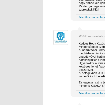
hogy “többe kerüljön 
Minden jót, egészs
szeretettel: Klári
Jelentkezzen be, ha v
#25160
varoszoba
hoz
Kedves Hepa Közös
Mindenképpen szeret
A nemzetközi formá
megbízható forrásb
engedélyével kerüln
hatékonyak és bizto
Ugyanakkor a forrás
kétséges lehet. Vag
beszerezni.
A betegeknek a kül
vámelőírások betart
Ez egyúttal azt is
mindenki CSAK A S
Jelentkezzen be, ha v