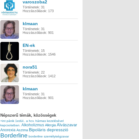
varoszoba2
Történetek:
31
Hozzászólások:
173
klmaan
Történetek:
31
Hozzászólások:
901
EN-ek
Történetek:
15
Hozzászólások:
1546
nora51
Történetek:
22
Hozzászólások:
1412
klmaan
Történetek:
31
Hozzászólások:
901
Népszerű témák, közösségek
+int pánik
1edül..
a hcv. hármas kezelésével
Alvászavar
Alkoholizmus
Allergia
kapcsolatban.
Bipoláris depresszió
Anorexia
Asztma
Borderline
borderline személyiségzavar