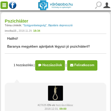
Pszichiáter
Téma címkék:
"Szégyenbetegség"
Bipoláris depresszió
imolka15
2018.11.29.
18:34
Halihó!
Baranya megyèben ajánljatok légyszi jó pszichiátert!!
Hozzászólok
Feliratkozom
1 hozzászólás
|
|
#27635
EN-ek
hozzászólása:
2018.12.01.
09:00