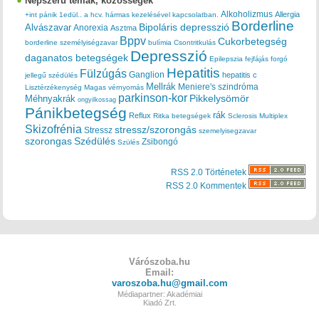
Népszerű témák, közösségek
Alkoholizmus
Allergia
+int pánik
1edül..
a hcv. hármas kezelésével kapcsolatban.
Borderline
Bipoláris depresszió
Alvászavar
Anorexia
Asztma
Bppv
Cukorbetegség
borderline személyiségzavar
bulímia
Csontritkulás
Depresszió
daganatos betegségek
Epilepszia
fejfájás
forgó
Hepatitis
Fülzúgás
Ganglion
hepatitis c
jellegű szédülés
Mellrák
Meniere's szindróma
Lisztérzékenység
Magas vérnyomás
parkinson-kor
Méhnyakrák
Pikkelysömör
ongyilkossag
Pánikbetegség
rák
Reflux
Ritka betegségek
Sclerosis Multiplex
Skizofrénia
stressz/szorongás
Stressz
szemelyisegzavar
szorongas
Szédülés
Zsibongó
Szülés
RSS 2.0 Történetek
RSS 2.0 Kommentek
Várószoba.hu
Email:
varoszoba.hu@gmail.com
Médiapartner: Akadémiai
Kiadó Zrt.