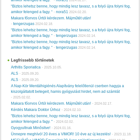
amikor felenged a fagy. “
nora51
-
2024.02.27.
“Biztos lehetsz benne, hogy mindig lesz tavasz, s a folyó újra folyni fog,
amikor felenged a fagy. “
nora51
-
2024.02.20.
Makara főorvos Úrtól kérdezem. Májműtét után!
tengerzugas
-
2024.02.18.
“Biztos lehetsz benne, hogy mindig lesz tavasz, s a folyó újra folyni fog,
amikor felenged a fagy. “
tengerzugas
-
2024.02.14.
“Biztos lehetsz benne, hogy mindig lesz tavasz, s a folyó újra folyni fog,
amikor felenged a fagy. “
tengerzugas
-
2024.02.14.
Legfrissebb történetek
Arthitis Sporiatica
-
2025.10.05.
ALS
-
2025.09.20.
ALS
-
2025.09.20.
A Nap-Kör Mentálhigiénés Alapítvány felelőtlenül cserben hagyja a
kiszolgáltatott betegeit, hamis gyógyulást hirdet, nem ad számlát
-
2025.02.02.
Makara főorvos Úrtól kérdezem. Májműtét után!
-
2024.02.17.
Kérdés Makara Doktor Úrhoz
-
2024.02.10.
"Biztos lehetsz benne, hogy mindig lesz tavasz, s a folyó újra folyni fog,
amikor felenged a fagy. "
-
2024.02.02.
Gyogyultnak Minősitve!
-
2024.01.16.
Ünnepre meghívó! 20 éves a VIMOR! 10 éve az új kezelés!
-
2023.11.18.