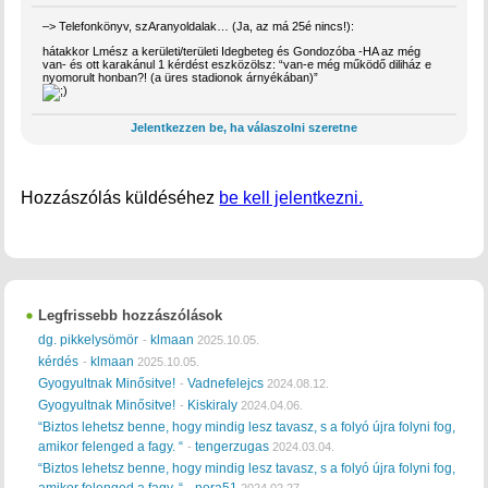
–> Telefonkönyv, szAranyoldalak… (Ja, az má 25é nincs!):
hátakkor Lmész a kerületi/területi Idegbeteg és Gondozóba -HA az még
van- és ott karakánul 1 kérdést eszközölsz: “van-e még működő diliház e
nyomorult honban?! (a üres stadionok árnyékában)”
Jelentkezzen be, ha válaszolni szeretne
Hozzászólás küldéséhez
be kell jelentkezni.
Legfrissebb hozzászólások
dg. pikkelysömör
klmaan
-
2025.10.05.
kérdés
klmaan
-
2025.10.05.
Gyogyultnak Minősitve!
Vadnefelejcs
-
2024.08.12.
Gyogyultnak Minősitve!
Kiskiraly
-
2024.04.06.
“Biztos lehetsz benne, hogy mindig lesz tavasz, s a folyó újra folyni fog,
amikor felenged a fagy. “
tengerzugas
-
2024.03.04.
“Biztos lehetsz benne, hogy mindig lesz tavasz, s a folyó újra folyni fog,