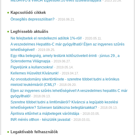
MEGHÍVÓ a VIMOR Egyesület 20 éves születésnapjára
-
2023.10.26.
Kapcsolódó cikkek
Önsegítés depresszióban?
-
2016.06.21.
Legfrissebb aktuális
Ne felejtsetek el rendelkezni adótok 1%-ról!
-
2020.05.11.
A veszedelmes Hepatitis-C már gyógyítható! Éljen az ingyenes szűrés
lehetőségével!
-
2019.09.25.
Egy ritka betegség, amely testünk kötőszöveteit érinti - június 29., a
Scleroderma Világnapja
-
2019.06.27.
Figyeljünk a kullancsokra!
-
2019.05.14.
Kellemes Húsvétot Kívánunk!
-
2019.04.17.
Az orvostudomány sikertörténete - szeretne többet tudni a krónikus
mieloid leukémiáról (CML)?
-
2018.09.20.
Éljen az ingyenes szűrés lehetőségével! A veszedelmes hepatitis C már
gyógyítható!
-
2018.09.13.
Szeretne többet tudni a limfómákról? Kíváncsi a legújabb kezelési
lehetőségekre? Szívesen találkozna betegtársakkal?
-
2018.09.13.
Áprilisra eltűnhet a májbetegek várólistája
-
2018.03.05.
INR mérés otthon - készülék javaslat
-
2018.03.01.
Legaktívabb felhasználók