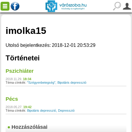
imolka15
Utolsó bejelentkezés: 2018-12-01 20:53:29
Történetei
Pszichiáter
2018.11.29.
18:34
Téma címkék:
"Szégyenbetegség"
Bipoláris depresszió
Pécs
2018.05.27.
19:42
Téma címkék:
Bipoláris depresszió
Depresszió
Hozzászólásai