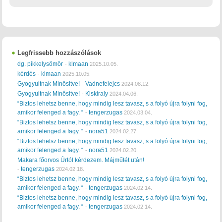
Legfrissebb hozzászólások
dg. pikkelysömör
klmaan
-
2025.10.05.
kérdés
klmaan
-
2025.10.05.
Gyogyultnak Minősitve!
Vadnefelejcs
-
2024.08.12.
Gyogyultnak Minősitve!
Kiskiraly
-
2024.04.06.
“Biztos lehetsz benne, hogy mindig lesz tavasz, s a folyó újra folyni fog,
amikor felenged a fagy. “
tengerzugas
-
2024.03.04.
“Biztos lehetsz benne, hogy mindig lesz tavasz, s a folyó újra folyni fog,
amikor felenged a fagy. “
nora51
-
2024.02.27.
“Biztos lehetsz benne, hogy mindig lesz tavasz, s a folyó újra folyni fog,
amikor felenged a fagy. “
nora51
-
2024.02.20.
Makara főorvos Úrtól kérdezem. Májműtét után!
tengerzugas
-
2024.02.18.
“Biztos lehetsz benne, hogy mindig lesz tavasz, s a folyó újra folyni fog,
amikor felenged a fagy. “
tengerzugas
-
2024.02.14.
“Biztos lehetsz benne, hogy mindig lesz tavasz, s a folyó újra folyni fog,
amikor felenged a fagy. “
tengerzugas
-
2024.02.14.