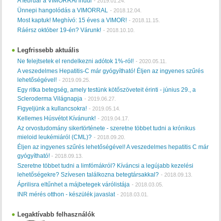
A február a VIMORRAl indul
-
2019.01.24.
Ünnepi hangolódás a VIMORRAL
-
2018.12.04.
Most kaptuk! Meghívó: 15 éves a VIMOR!
-
2018.11.15.
Ráérsz október 19-én? Várunk!
-
2018.10.10.
Legfrissebb aktuális
Ne felejtsetek el rendelkezni adótok 1%-ról!
-
2020.05.11.
A veszedelmes Hepatitis-C már gyógyítható! Éljen az ingyenes szűrés
lehetőségével!
-
2019.09.25.
Egy ritka betegség, amely testünk kötőszöveteit érinti - június 29., a
Scleroderma Világnapja
-
2019.06.27.
Figyeljünk a kullancsokra!
-
2019.05.14.
Kellemes Húsvétot Kívánunk!
-
2019.04.17.
Az orvostudomány sikertörténete - szeretne többet tudni a krónikus
mieloid leukémiáról (CML)?
-
2018.09.20.
Éljen az ingyenes szűrés lehetőségével! A veszedelmes hepatitis C már
gyógyítható!
-
2018.09.13.
Szeretne többet tudni a limfómákról? Kíváncsi a legújabb kezelési
lehetőségekre? Szívesen találkozna betegtársakkal?
-
2018.09.13.
Áprilisra eltűnhet a májbetegek várólistája
-
2018.03.05.
INR mérés otthon - készülék javaslat
-
2018.03.01.
Legaktívabb felhasználók