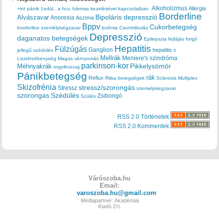
Alkoholizmus
Allergia
+int pánik
1edül..
a hcv. hármas kezelésével kapcsolatban.
Borderline
Bipoláris depresszió
Alvászavar
Anorexia
Asztma
Bppv
Cukorbetegség
borderline személyiségzavar
bulímia
Csontritkulás
Depresszió
daganatos betegségek
Epilepszia
fejfájás
forgó
Hepatitis
Fülzúgás
Ganglion
hepatitis c
jellegű szédülés
Mellrák
Meniere's szindróma
Lisztérzékenység
Magas vérnyomás
parkinson-kor
Méhnyakrák
Pikkelysömör
ongyilkossag
Pánikbetegség
rák
Reflux
Ritka betegségek
Sclerosis Multiplex
Skizofrénia
stressz/szorongás
Stressz
szemelyisegzavar
szorongas
Szédülés
Zsibongó
Szülés
RSS 2.0 Történetek
RSS 2.0 Kommentek
Várószoba.hu
Email:
varoszoba.hu@gmail.com
Médiapartner: Akadémiai
Kiadó Zrt.