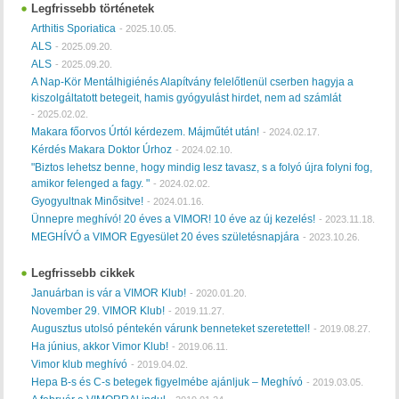
Legfrissebb történetek
Arthitis Sporiatica
-
2025.10.05.
ALS
-
2025.09.20.
ALS
-
2025.09.20.
A Nap-Kör Mentálhigiénés Alapítvány felelőtlenül cserben hagyja a
kiszolgáltatott betegeit, hamis gyógyulást hirdet, nem ad számlát
-
2025.02.02.
Makara főorvos Úrtól kérdezem. Májműtét után!
-
2024.02.17.
Kérdés Makara Doktor Úrhoz
-
2024.02.10.
"Biztos lehetsz benne, hogy mindig lesz tavasz, s a folyó újra folyni fog,
amikor felenged a fagy. "
-
2024.02.02.
Gyogyultnak Minősitve!
-
2024.01.16.
Ünnepre meghívó! 20 éves a VIMOR! 10 éve az új kezelés!
-
2023.11.18.
MEGHÍVÓ a VIMOR Egyesület 20 éves születésnapjára
-
2023.10.26.
Legfrissebb cikkek
Januárban is vár a VIMOR Klub!
-
2020.01.20.
November 29. VIMOR Klub!
-
2019.11.27.
Augusztus utolsó péntekén várunk benneteket szeretettel!
-
2019.08.27.
Ha június, akkor Vimor Klub!
-
2019.06.11.
Vimor klub meghívó
-
2019.04.02.
Hepa B-s és C-s betegek figyelmébe ajánljuk – Meghívó
-
2019.03.05.