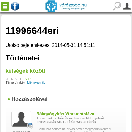
11996644eri
Utolsó bejelentkezés: 2014-05-31 14:51:11
Történetei
kétségek között
2014.05.11.
15:13
Téma címkék:
Méhnyakrák
Hozzászólásai
Rákgyógyítás Vírusterápiával
Téma címkék:
bőrrák
melanoma
Méhnyakrák
prosztatarák
rák
Tüdőrák
vastagbélrák
andi!köszönöm az orvos nevét megfogom keresni
11996644eri