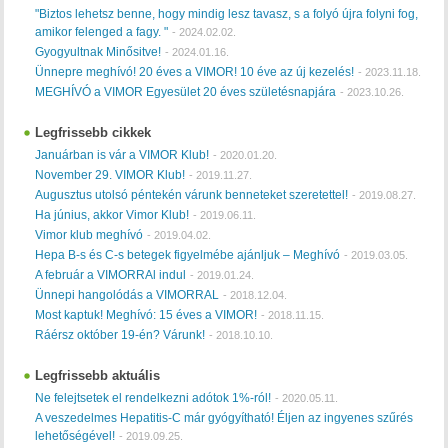
"Biztos lehetsz benne, hogy mindig lesz tavasz, s a folyó újra folyni fog,
amikor felenged a fagy. "
-
2024.02.02.
Gyogyultnak Minősitve!
-
2024.01.16.
Ünnepre meghívó! 20 éves a VIMOR! 10 éve az új kezelés!
-
2023.11.18.
MEGHÍVÓ a VIMOR Egyesület 20 éves születésnapjára
-
2023.10.26.
Legfrissebb cikkek
Januárban is vár a VIMOR Klub!
-
2020.01.20.
November 29. VIMOR Klub!
-
2019.11.27.
Augusztus utolsó péntekén várunk benneteket szeretettel!
-
2019.08.27.
Ha június, akkor Vimor Klub!
-
2019.06.11.
Vimor klub meghívó
-
2019.04.02.
Hepa B-s és C-s betegek figyelmébe ajánljuk – Meghívó
-
2019.03.05.
A február a VIMORRAl indul
-
2019.01.24.
Ünnepi hangolódás a VIMORRAL
-
2018.12.04.
Most kaptuk! Meghívó: 15 éves a VIMOR!
-
2018.11.15.
Ráérsz október 19-én? Várunk!
-
2018.10.10.
Legfrissebb aktuális
Ne felejtsetek el rendelkezni adótok 1%-ról!
-
2020.05.11.
A veszedelmes Hepatitis-C már gyógyítható! Éljen az ingyenes szűrés
lehetőségével!
-
2019.09.25.