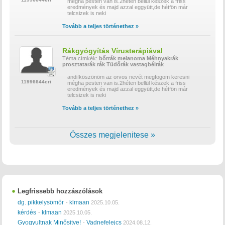
mégha pesten van is.2héten bellül készek a friss
eredmények és majd azzal eggyütt,de hétfön már
telcsizek is neki
Tovább a teljes történethez »
Rákgyógyítás Vírusterápiával
Téma címkék:
bőrrák
melanoma
Méhnyakrák
prosztatarák
rák
Tüdőrák
vastagbélrák
andi!köszönöm az orvos nevét megfogom keresni
11996644eri
mégha pesten van is.2héten bellül készek a friss
eredmények és majd azzal eggyütt,de hétfön már
telcsizek is neki
Tovább a teljes történethez »
Összes megjelenitese »
Legfrissebb hozzászólások
dg. pikkelysömör
klmaan
-
2025.10.05.
kérdés
klmaan
-
2025.10.05.
Gyogyultnak Minősitve!
Vadnefelejcs
-
2024.08.12.