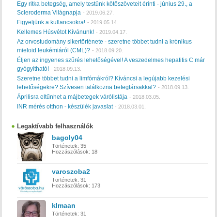
Egy ritka betegség, amely testünk kötőszöveteit érinti - június 29., a
Scleroderma Világnapja
-
2019.06.27.
Figyeljünk a kullancsokra!
-
2019.05.14.
Kellemes Húsvétot Kívánunk!
-
2019.04.17.
Az orvostudomány sikertörténete - szeretne többet tudni a krónikus
mieloid leukémiáról (CML)?
-
2018.09.20.
Éljen az ingyenes szűrés lehetőségével! A veszedelmes hepatitis C már
gyógyítható!
-
2018.09.13.
Szeretne többet tudni a limfómákról? Kíváncsi a legújabb kezelési
lehetőségekre? Szívesen találkozna betegtársakkal?
-
2018.09.13.
Áprilisra eltűnhet a májbetegek várólistája
-
2018.03.05.
INR mérés otthon - készülék javaslat
-
2018.03.01.
Legaktívabb felhasználók
bagoly04
Történetek:
35
Hozzászólások:
18
varoszoba2
Történetek:
31
Hozzászólások:
173
klmaan
Történetek:
31