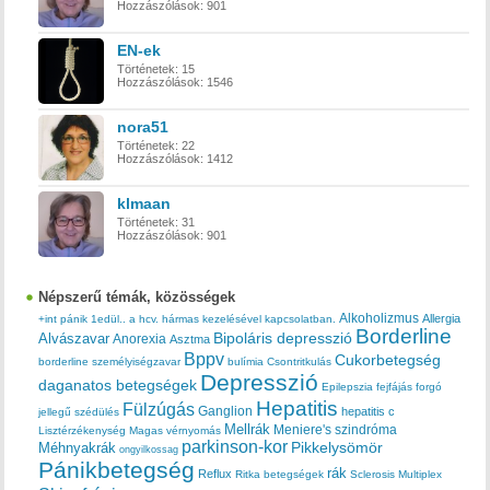
Hozzászólások:
901
EN-ek
Történetek:
15
Hozzászólások:
1546
nora51
Történetek:
22
Hozzászólások:
1412
klmaan
Történetek:
31
Hozzászólások:
901
Népszerű témák, közösségek
Alkoholizmus
Allergia
+int pánik
1edül..
a hcv. hármas kezelésével kapcsolatban.
Borderline
Bipoláris depresszió
Alvászavar
Anorexia
Asztma
Bppv
Cukorbetegség
borderline személyiségzavar
bulímia
Csontritkulás
Depresszió
daganatos betegségek
Epilepszia
fejfájás
forgó
Hepatitis
Fülzúgás
Ganglion
hepatitis c
jellegű szédülés
Mellrák
Meniere's szindróma
Lisztérzékenység
Magas vérnyomás
parkinson-kor
Méhnyakrák
Pikkelysömör
ongyilkossag
Pánikbetegség
rák
Reflux
Ritka betegségek
Sclerosis Multiplex