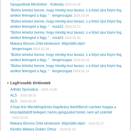
Gyogyultnak Minősitve!
Kiskiraly
-
2024.04.06.
“Biztos lehetsz benne, hogy mindig lesz tavasz, s a folyó újra folyni fog,
amikor felenged a fagy. “
tengerzugas
-
2024.03.04.
“Biztos lehetsz benne, hogy mindig lesz tavasz, s a folyó újra folyni fog,
amikor felenged a fagy. “
nora51
-
2024.02.27.
“Biztos lehetsz benne, hogy mindig lesz tavasz, s a folyó újra folyni fog,
amikor felenged a fagy. “
nora51
-
2024.02.20.
Makara főorvos Úrtól kérdezem. Májműtét után!
tengerzugas
-
2024.02.18.
“Biztos lehetsz benne, hogy mindig lesz tavasz, s a folyó újra folyni fog,
amikor felenged a fagy. “
tengerzugas
-
2024.02.14.
“Biztos lehetsz benne, hogy mindig lesz tavasz, s a folyó újra folyni fog,
amikor felenged a fagy. “
tengerzugas
-
2024.02.14.
Legfrissebb történetek
Arthitis Sporiatica
-
2025.10.05.
ALS
-
2025.09.20.
ALS
-
2025.09.20.
A Nap-Kör Mentálhigiénés Alapítvány felelőtlenül cserben hagyja a
kiszolgáltatott betegeit, hamis gyógyulást hirdet, nem ad számlát
-
2025.02.02.
Makara főorvos Úrtól kérdezem. Májműtét után!
-
2024.02.17.
Kérdés Makara Doktor Úrhoz
-
2024.02.10.