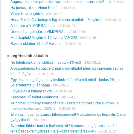
Augusztus utolsó péntekén várunk benneteket szeretettel!
-
2019.08.27.
Ha június, akkor Vimor Klub!
-
2019.06.11.
Vimor klub meghívó
-
2019.04.02.
Hepa B-s és C-s betegek figyelmébe ajánljuk – Meghívó
-
2019.03.05.
A február a VIMORRAl indul
-
2019.01.24.
Ünnepi hangolódás a VIMORRAL
-
2018.12.04.
Most kaptuk! Meghívó: 15 éves a VIMOR!
-
2018.11.15.
Ráérsz október 19-én? Várunk!
-
2018.10.10.
Legfrissebb aktuális
Ne felejtsetek el rendelkezni adótok 1%-ról!
-
2020.05.11.
A veszedelmes Hepatitis-C már gyógyítható! Éljen az ingyenes szűrés
lehetőségével!
-
2019.09.25.
Egy ritka betegség, amely testünk kötőszöveteit érinti - június 29., a
Scleroderma Világnapja
-
2019.06.27.
Figyeljünk a kullancsokra!
-
2019.05.14.
Kellemes Húsvétot Kívánunk!
-
2019.04.17.
Az orvostudomány sikertörténete - szeretne többet tudni a krónikus
mieloid leukémiáról (CML)?
-
2018.09.20.
Éljen az ingyenes szűrés lehetőségével! A veszedelmes hepatitis C már
gyógyítható!
-
2018.09.13.
Szeretne többet tudni a limfómákról? Kíváncsi a legújabb kezelési
lehetőségekre? Szívesen találkozna betegtársakkal?
-
2018.09.13.