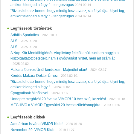
amikor felenged a fagy. “
tengerzugas
-
2024.02.14.
“Biztos lehetsz benne, hogy mindig lesz tavasz, s a folyó újra folyni fog,
amikor felenged a fagy. “
tengerzugas
-
2024.02.14.
Legfrissebb történetek
Arthitis Sporiatica
-
2025.10.05.
ALS
-
2025.09.20.
ALS
-
2025.09.20.
A Nap-Kör Mentálhigiénés Alapítvány felelőtlenül cserben hagyja a
kiszolgáltatott betegeit, hamis gyógyulást hirdet, nem ad számlát
-
2025.02.02.
Makara főorvos Úrtól kérdezem. Májműtét után!
-
2024.02.17.
Kérdés Makara Doktor Úrhoz
-
2024.02.10.
"Biztos lehetsz benne, hogy mindig lesz tavasz, s a folyó újra folyni fog,
amikor felenged a fagy. "
-
2024.02.02.
Gyogyultnak Minősitve!
-
2024.01.16.
Ünnepre meghívó! 20 éves a VIMOR! 10 éve az új kezelés!
-
2023.11.18.
MEGHÍVÓ a VIMOR Egyesület 20 éves születésnapjára
-
2023.10.26.
Legfrissebb cikkek
Januárban is vár a VIMOR Klub!
-
2020.01.20.
November 29. VIMOR Klub!
-
2019.11.27.