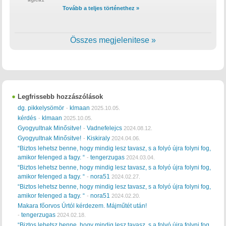
Tovább a teljes történethez »
Összes megjelenitese »
Legfrissebb hozzászólások
dg. pikkelysömör
klmaan
-
2025.10.05.
kérdés
klmaan
-
2025.10.05.
Gyogyultnak Minősitve!
Vadnefelejcs
-
2024.08.12.
Gyogyultnak Minősitve!
Kiskiraly
-
2024.04.06.
“Biztos lehetsz benne, hogy mindig lesz tavasz, s a folyó újra folyni fog,
amikor felenged a fagy. “
tengerzugas
-
2024.03.04.
“Biztos lehetsz benne, hogy mindig lesz tavasz, s a folyó újra folyni fog,
amikor felenged a fagy. “
nora51
-
2024.02.27.
“Biztos lehetsz benne, hogy mindig lesz tavasz, s a folyó újra folyni fog,
amikor felenged a fagy. “
nora51
-
2024.02.20.
Makara főorvos Úrtól kérdezem. Májműtét után!
tengerzugas
-
2024.02.18.
“Biztos lehetsz benne, hogy mindig lesz tavasz, s a folyó újra folyni fog,