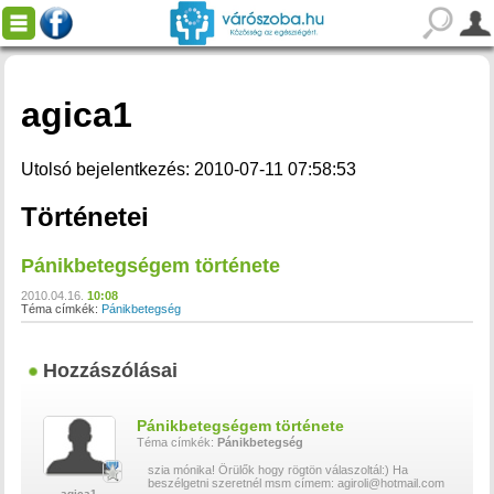
agica1
Utolsó bejelentkezés: 2010-07-11 07:58:53
Történetei
Pánikbetegségem története
2010.04.16.
10:08
Téma címkék:
Pánikbetegség
Hozzászólásai
Pánikbetegségem története
Téma címkék:
Pánikbetegség
szia mónika! Örülők hogy rögtön válaszoltál:) Ha
beszélgetni szeretnél msm címem: agiroli@hotmail.com
agica1