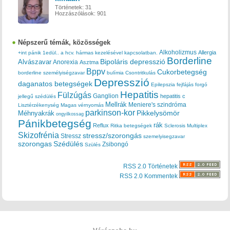
Történetek:
31
Hozzászólások:
901
Népszerű témák, közösségek
Alkoholizmus
Allergia
+int pánik
1edül..
a hcv. hármas kezelésével kapcsolatban.
Borderline
Bipoláris depresszió
Alvászavar
Anorexia
Asztma
Bppv
Cukorbetegség
borderline személyiségzavar
bulímia
Csontritkulás
Depresszió
daganatos betegségek
Epilepszia
fejfájás
forgó
Hepatitis
Fülzúgás
Ganglion
hepatitis c
jellegű szédülés
Mellrák
Meniere's szindróma
Lisztérzékenység
Magas vérnyomás
parkinson-kor
Méhnyakrák
Pikkelysömör
ongyilkossag
Pánikbetegség
rák
Reflux
Ritka betegségek
Sclerosis Multiplex
Skizofrénia
stressz/szorongás
Stressz
szemelyisegzavar
szorongas
Szédülés
Zsibongó
Szülés
RSS 2.0 Történetek
RSS 2.0 Kommentek