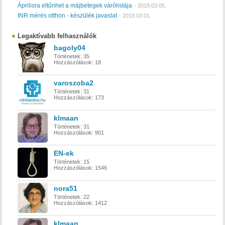
Áprilisra eltűnhet a májbetegek várólistája
-
2018.03.05.
INR mérés otthon - készülék javaslat
-
2018.03.01.
Legaktívabb felhasználók
bagoly04
Történetek:
35
Hozzászólások:
18
varoszoba2
Történetek:
31
Hozzászólások:
173
klmaan
Történetek:
31
Hozzászólások:
901
EN-ek
Történetek:
15
Hozzászólások:
1546
nora51
Történetek:
22
Hozzászólások:
1412
klmaan