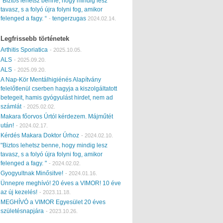
“Biztos lehetsz benne, hogy mindig lesz
tavasz, s a folyó újra folyni fog, amikor
felenged a fagy. “
tengerzugas
-
2024.02.14.
Legfrissebb történetek
Arthitis Sporiatica
-
2025.10.05.
ALS
-
2025.09.20.
ALS
-
2025.09.20.
A Nap-Kör Mentálhigiénés Alapítvány
felelőtlenül cserben hagyja a kiszolgáltatott
betegeit, hamis gyógyulást hirdet, nem ad
számlát
-
2025.02.02.
Makara főorvos Úrtól kérdezem. Májműtét
után!
-
2024.02.17.
Kérdés Makara Doktor Úrhoz
-
2024.02.10.
"Biztos lehetsz benne, hogy mindig lesz
tavasz, s a folyó újra folyni fog, amikor
felenged a fagy. "
-
2024.02.02.
Gyogyultnak Minősitve!
-
2024.01.16.
Ünnepre meghívó! 20 éves a VIMOR! 10 éve
az új kezelés!
-
2023.11.18.
MEGHÍVÓ a VIMOR Egyesület 20 éves
születésnapjára
-
2023.10.26.