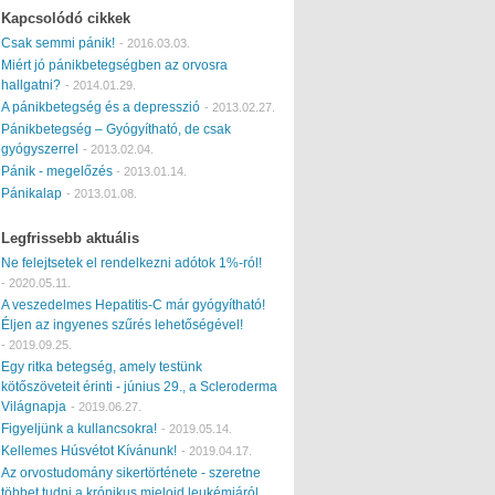
Kapcsolódó cikkek
Csak semmi pánik!
-
2016.03.03.
Miért jó pánikbetegségben az orvosra
hallgatni?
-
2014.01.29.
A pánikbetegség és a depresszió
-
2013.02.27.
Pánikbetegség – Gyógyítható, de csak
gyógyszerrel
-
2013.02.04.
Pánik - megelőzés
-
2013.01.14.
Pánikalap
-
2013.01.08.
Legfrissebb aktuális
Ne felejtsetek el rendelkezni adótok 1%-ról!
-
2020.05.11.
A veszedelmes Hepatitis-C már gyógyítható!
Éljen az ingyenes szűrés lehetőségével!
-
2019.09.25.
Egy ritka betegség, amely testünk
kötőszöveteit érinti - június 29., a Scleroderma
Világnapja
-
2019.06.27.
Figyeljünk a kullancsokra!
-
2019.05.14.
Kellemes Húsvétot Kívánunk!
-
2019.04.17.
Az orvostudomány sikertörténete - szeretne
többet tudni a krónikus mieloid leukémiáról