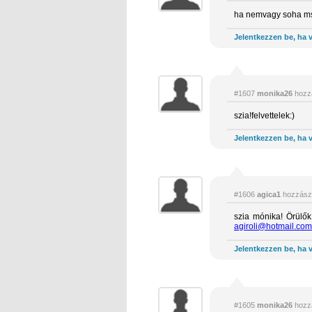
ha nemvagy soha msn
Jelentkezzen be, ha v
#1607
monika26
hozz
szia!felvettelek:)
Jelentkezzen be, ha v
#1606
agica1
hozzász
szia mónika! Örülők
agiroli@hotmail.com
Jelentkezzen be, ha v
#1605
monika26
hozz