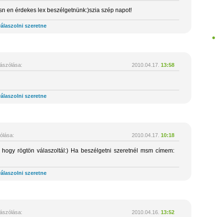
 en érdekes lex beszélgetnünk:)szia szép napot!
álaszolni szeretne
ászólása:
2010.04.17.
13:58
álaszolni szeretne
ólása:
2010.04.17.
10:18
 hogy rögtön válaszoltál:) Ha beszélgetni szeretnél msm címem:
álaszolni szeretne
ászólása:
2010.04.16.
13:52