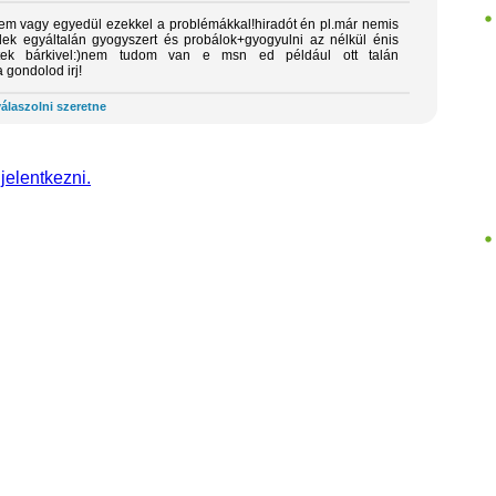
nem vagy egyedül ezekkel a problémákkal!hiradót én pl.már nemis
ek egyáltalán gyogyszert és probálok+gyogyulni az nélkül énis
etek bárkivel:)nem tudom van e msn ed például ott talán
 gondolod irj!
álaszolni szeretne
 jelentkezni.