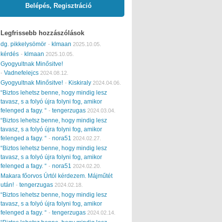
Belépés, Regisztráció
Legfrissebb hozzászólások
dg. pikkelysömör
klmaan
-
2025.10.05.
kérdés
klmaan
-
2025.10.05.
Gyogyultnak Minősitve!
Vadnefelejcs
-
2024.08.12.
Gyogyultnak Minősitve!
Kiskiraly
-
2024.04.06.
“Biztos lehetsz benne, hogy mindig lesz
tavasz, s a folyó újra folyni fog, amikor
felenged a fagy. “
tengerzugas
-
2024.03.04.
“Biztos lehetsz benne, hogy mindig lesz
tavasz, s a folyó újra folyni fog, amikor
felenged a fagy. “
nora51
-
2024.02.27.
“Biztos lehetsz benne, hogy mindig lesz
tavasz, s a folyó újra folyni fog, amikor
felenged a fagy. “
nora51
-
2024.02.20.
Makara főorvos Úrtól kérdezem. Májműtét
után!
tengerzugas
-
2024.02.18.
“Biztos lehetsz benne, hogy mindig lesz
tavasz, s a folyó újra folyni fog, amikor
felenged a fagy. “
tengerzugas
-
2024.02.14.