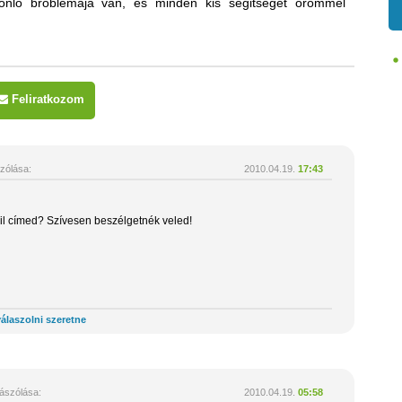
sonló broblémája van, és minden kis segitséget örömmel
Feliratkozom
zólása:
2010.04.19.
17:43
l címed? Szívesen beszélgetnék veled!
álaszolni szeretne
ászólása:
2010.04.19.
05:58