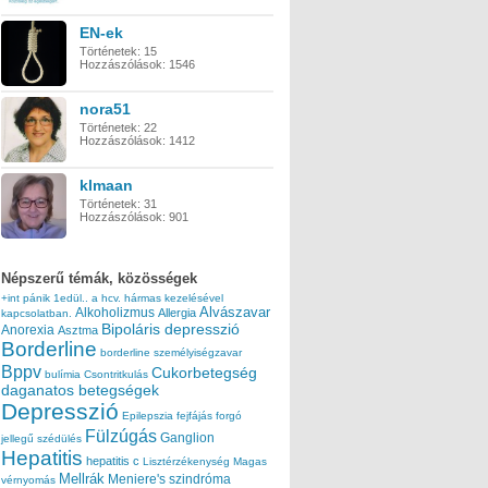
EN-ek
Történetek:
15
Hozzászólások:
1546
nora51
Történetek:
22
Hozzászólások:
1412
klmaan
Történetek:
31
Hozzászólások:
901
Népszerű témák, közösségek
+int pánik
1edül..
a hcv. hármas kezelésével
Alvászavar
Alkoholizmus
Allergia
kapcsolatban.
Bipoláris depresszió
Anorexia
Asztma
Borderline
borderline személyiségzavar
Bppv
Cukorbetegség
bulímia
Csontritkulás
daganatos betegségek
Depresszió
Epilepszia
fejfájás
forgó
Fülzúgás
Ganglion
jellegű szédülés
Hepatitis
hepatitis c
Lisztérzékenység
Magas
Mellrák
Meniere's szindróma
vérnyomás