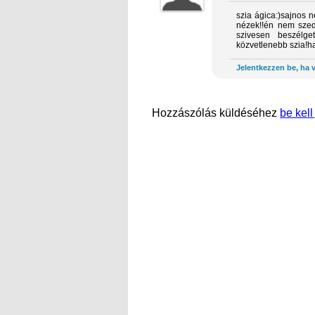
szia ágica:)sajnos 
nézek!!én nem szed
szivesen beszélg
közvetlenebb szia!ha
Jelentkezzen be, ha v
Hozzászólás küldéséhez
be kell