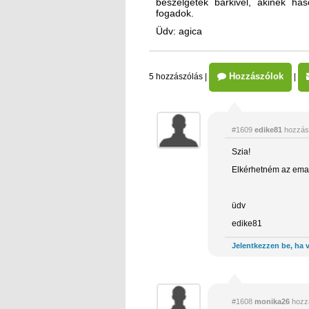
beszélgetek bárkivel, akinek ha
fogadok.
Üdv: agica
Hozzászólok
5 hozzászólás
|
|
#1609
edike81
hozzás
Szia!
Elkérhetném az emai
üdv
edike81
Jelentkezzen be, ha v
#1608
monika26
hozz