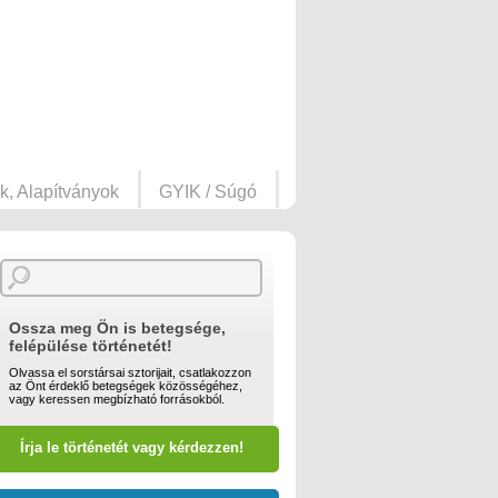
k, Alapítványok
GYIK / Súgó
Ossza meg Ön is betegsége,
felépülése történetét!
Olvassa el sorstársai sztorijait, csatlakozzon
az Önt érdeklő betegségek közösségéhez,
vagy keressen megbízható forrásokból.
Írja le történetét vagy kérdezzen!