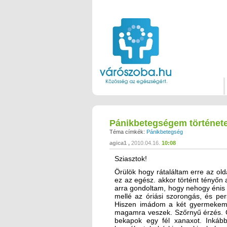
Pánikbetegségem történet
Téma címkék:
Pánikbetegség
agica1
2010.04.16.
10:08
Sziasztok!
Örülök hogy rátaláltam erre az old
ez az egész. akkor történt tényőn 
arra gondoltam, hogy nehogy énis b
mellé az óriási szorongás, és per
Hiszen imádom a két gyermekemet
magamra veszek. Szőrnyű érzés. 
bekapok egy fél xanaxot. Inkáb