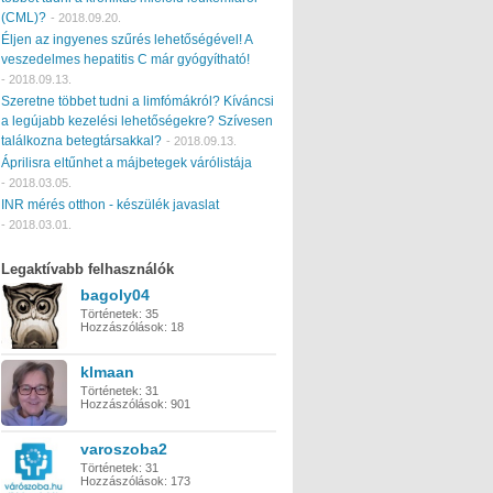
(CML)?
-
2018.09.20.
Éljen az ingyenes szűrés lehetőségével! A
veszedelmes hepatitis C már gyógyítható!
-
2018.09.13.
Szeretne többet tudni a limfómákról? Kíváncsi
a legújabb kezelési lehetőségekre? Szívesen
találkozna betegtársakkal?
-
2018.09.13.
Áprilisra eltűnhet a májbetegek várólistája
-
2018.03.05.
INR mérés otthon - készülék javaslat
-
2018.03.01.
Legaktívabb felhasználók
bagoly04
Történetek:
35
Hozzászólások:
18
klmaan
Történetek:
31
Hozzászólások:
901
varoszoba2
Történetek:
31
Hozzászólások:
173