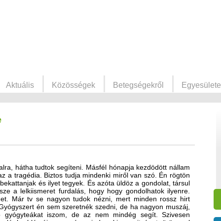
Aktuális
Közösségek
Betegségekről
Egyesülete
e
alra, hátha tudtok segíteni. Másfél hónapja kezdödött nállam
az a tragédia. Biztos tudja mindenki miről van szó. Én rögtön
ekattanjak és ilyet tegyek. És azóta üldöz a gondolat, társul
sze a lelkiismeret furdalás, hogy hogy gondolhatok ilyenre.
. Már tv se nagyon tudok nézni, mert minden rossz hirt
Gyógyszert én sem szeretnék szedni, de ha nagyon muszáj,
b gyógyteákat iszom, de az nem mindég segít. Szivesen