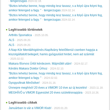
tengerzugas
-
2024.02.18.
“Biztos lehetsz benne, hogy mindig lesz tavasz, s a folyó újra folyni fog,
amikor felenged a fagy. “
tengerzugas
-
2024.02.14.
“Biztos lehetsz benne, hogy mindig lesz tavasz, s a folyó újra folyni fog,
amikor felenged a fagy. “
tengerzugas
-
2024.02.14.
Legfrissebb történetek
Arthitis Sporiatica
-
2025.10.05.
ALS
-
2025.09.20.
ALS
-
2025.09.20.
A Nap-Kör Mentálhigiénés Alapítvány felelőtlenül cserben hagyja a
kiszolgáltatott betegeit, hamis gyógyulást hirdet, nem ad számlát
-
2025.02.02.
Makara főorvos Úrtól kérdezem. Májműtét után!
-
2024.02.17.
Kérdés Makara Doktor Úrhoz
-
2024.02.10.
"Biztos lehetsz benne, hogy mindig lesz tavasz, s a folyó újra folyni fog,
amikor felenged a fagy. "
-
2024.02.02.
Gyogyultnak Minősitve!
-
2024.01.16.
Ünnepre meghívó! 20 éves a VIMOR! 10 éve az új kezelés!
-
2023.11.18.
MEGHÍVÓ a VIMOR Egyesület 20 éves születésnapjára
-
2023.10.26.
Legfrissebb cikkek
Januárban is vár a VIMOR Klub!
-
2020.01.20.