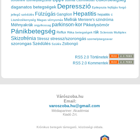
borderline személyiségzavar
bulímia
Csontritkulás
Depresszió
daganatos betegségek
Epilepszia
fejfájás
forgó
Hepatitis
Fülzúgás
Ganglion
hepatitis c
jellegű szédülés
Mellrák
Meniere's szindróma
Lisztérzékenység
Magas vérnyomás
parkinson-kor
Méhnyakrák
Pikkelysömör
ongyilkossag
Pánikbetegség
rák
Reflux
Ritka betegségek
Sclerosis Multiplex
Skizofrénia
stressz/szorongás
Stressz
szemelyisegzavar
szorongas
Szédülés
Zsibongó
Szülés
RSS 2.0 Történetek
RSS 2.0 Kommentek
Várószoba.hu
Email:
varoszoba.hu@gmail.com
Médiapartner: Akadémiai
Kiadó Zrt.
Krónikus betegek támogató, közösségi oldala.