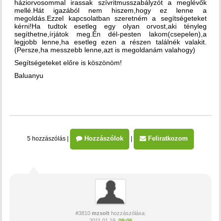
háziorvosommal irassak szívritmusszabályzót a meglévők
mellé.Hát igazából nem hiszem,hogy ez lenne a
megoldás.Ezzel kapcsolatban szeretném a segítségeteket
kérni!Ha tudtok esetleg egy olyan orvost,aki tényleg
segíthetne,írjátok meg.Én dél-pesten lakom(csepelen),a
legjobb lenne,ha esetleg ezen a részen találnék valakit.
(Persze,ha messzebb lenne,azt is megoldanám valahogy)
Segítségeteket előre is köszönöm!
Baluanyu
Hozzászólok
Feliratkozom
5 hozzászólás
|
|
#3810
mzsolt
hozzászólása:
2011.01.19.
09:06