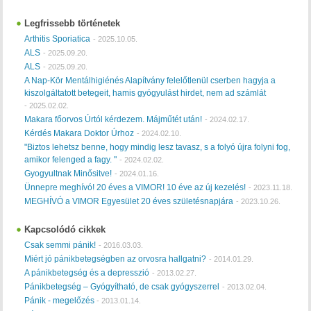
Legfrissebb történetek
Arthitis Sporiatica
-
2025.10.05.
ALS
-
2025.09.20.
ALS
-
2025.09.20.
A Nap-Kör Mentálhigiénés Alapítvány felelőtlenül cserben hagyja a
kiszolgáltatott betegeit, hamis gyógyulást hirdet, nem ad számlát
-
2025.02.02.
Makara főorvos Úrtól kérdezem. Májműtét után!
-
2024.02.17.
Kérdés Makara Doktor Úrhoz
-
2024.02.10.
"Biztos lehetsz benne, hogy mindig lesz tavasz, s a folyó újra folyni fog,
amikor felenged a fagy. "
-
2024.02.02.
Gyogyultnak Minősitve!
-
2024.01.16.
Ünnepre meghívó! 20 éves a VIMOR! 10 éve az új kezelés!
-
2023.11.18.
MEGHÍVÓ a VIMOR Egyesület 20 éves születésnapjára
-
2023.10.26.
Kapcsolódó cikkek
Csak semmi pánik!
-
2016.03.03.
Miért jó pánikbetegségben az orvosra hallgatni?
-
2014.01.29.
A pánikbetegség és a depresszió
-
2013.02.27.
Pánikbetegség – Gyógyítható, de csak gyógyszerrel
-
2013.02.04.
Pánik - megelőzés
-
2013.01.14.