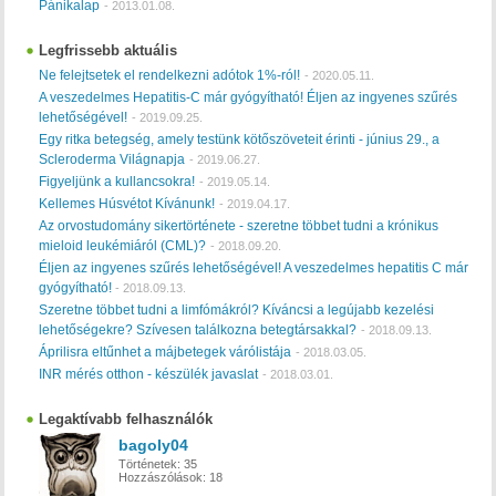
Pánikalap
-
2013.01.08.
Legfrissebb aktuális
Ne felejtsetek el rendelkezni adótok 1%-ról!
-
2020.05.11.
A veszedelmes Hepatitis-C már gyógyítható! Éljen az ingyenes szűrés
lehetőségével!
-
2019.09.25.
Egy ritka betegség, amely testünk kötőszöveteit érinti - június 29., a
Scleroderma Világnapja
-
2019.06.27.
Figyeljünk a kullancsokra!
-
2019.05.14.
Kellemes Húsvétot Kívánunk!
-
2019.04.17.
Az orvostudomány sikertörténete - szeretne többet tudni a krónikus
mieloid leukémiáról (CML)?
-
2018.09.20.
Éljen az ingyenes szűrés lehetőségével! A veszedelmes hepatitis C már
gyógyítható!
-
2018.09.13.
Szeretne többet tudni a limfómákról? Kíváncsi a legújabb kezelési
lehetőségekre? Szívesen találkozna betegtársakkal?
-
2018.09.13.
Áprilisra eltűnhet a májbetegek várólistája
-
2018.03.05.
INR mérés otthon - készülék javaslat
-
2018.03.01.
Legaktívabb felhasználók
bagoly04
Történetek:
35
Hozzászólások:
18