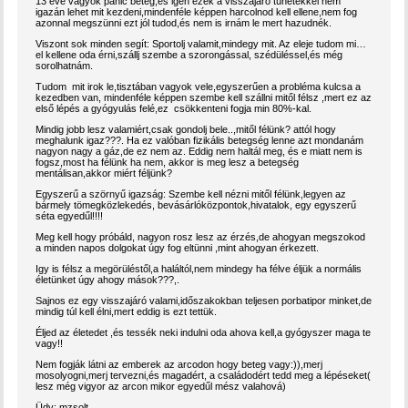
13 éve vagyok pánic beteg,és igen ezek a visszajáró tünetekkel nem
igazán lehet mit kezdeni,mindenféle képpen harcolnod kell ellene,nem fog
azonnal megszünni ezt jól tudod,és nem is irnám le mert hazudnék.
Viszont sok minden segít: Sportolj valamit,mindegy mit. Az eleje tudom mi…
el kellene oda érni,szállj szembe a szorongással, szédüléssel,és még
sorolhatnám.
Tudom mit irok le,tisztában vagyok vele,egyszerűen a probléma kulcsa a
kezedben van, mindenféle képpen szembe kell szállni mitől félsz ,mert ez az
első lépés a gyógyulás felé,ez csökkenteni fogja min 80%-kal.
Mindig jobb lesz valamiért,csak gondolj bele..,mitől félünk? attól hogy
meghalunk igaz???. Ha ez valóban fizikális betegség lenne azt mondanám
nagyon nagy a gáz,de ez nem az. Eddig nem haltál meg, és e miatt nem is
fogsz,most ha félünk ha nem, akkor is meg lesz a betegség
mentálisan,akkor miért féljünk?
Egyszerű a szörnyű igazság: Szembe kell nézni mitől félünk,legyen az
bármely tömegközlekedés, bevásárlóközpontok,hivatalok, egy egyszerű
séta egyedűl!!!!
Meg kell hogy próbáld, nagyon rosz lesz az érzés,de ahogyan megszokod
a minden napos dolgokat úgy fog eltünni ,mint ahogyan érkezett.
Igy is félsz a megörüléstől,a haláltól,nem mindegy ha félve éljük a normális
életünket úgy ahogy mások???,.
Sajnos ez egy visszajáró valami,időszakokban teljesen porbatipor minket,de
mindig túl kell élni,mert eddig is ezt tettük.
Éljed az életedet ,és tessék neki indulni oda ahova kell,a gyógyszer maga te
vagy!!
Nem fogják látni az emberek az arcodon hogy beteg vagy:)),merj
mosolyogni,merj tervezni,és magadért, a családodért tedd meg a lépéseket(
lesz még vigyor az arcon mikor egyedűl mész valahová)
Üdv: mzsolt