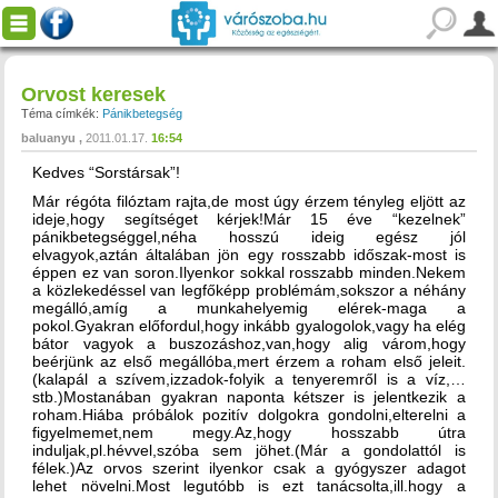
Orvost keresek
Téma címkék:
Pánikbetegség
baluanyu
2011.01.17.
16:54
Kedves “Sorstársak”!
Már régóta filóztam rajta,de most úgy érzem tényleg eljött az
ideje,hogy segítséget kérjek!Már 15 éve “kezelnek”
pánikbetegséggel,néha hosszú ideig egész jól
elvagyok,aztán általában jön egy rosszabb időszak-most is
éppen ez van soron.Ilyenkor sokkal rosszabb minden.Nekem
a közlekedéssel van legfőképp problémám,sokszor a néhány
megálló,amíg a munkahelyemig elérek-maga a
pokol.Gyakran előfordul,hogy inkább gyalogolok,vagy ha elég
bátor vagyok a buszozáshoz,van,hogy alig várom,hogy
beérjünk az első megállóba,mert érzem a roham első jeleit.
(kalapál a szívem,izzadok-folyik a tenyeremről is a víz,…
stb.)Mostanában gyakran naponta kétszer is jelentkezik a
roham.Hiába próbálok pozitív dolgokra gondolni,elterelni a
figyelmemet,nem megy.Az,hogy hosszabb útra
induljak,pl.hévvel,szóba sem jöhet.(Már a gondolattól is
félek.)Az orvos szerint ilyenkor csak a gyógyszer adagot
lehet növelni.Most legutóbb is ezt tanácsolta,ill.hogy a