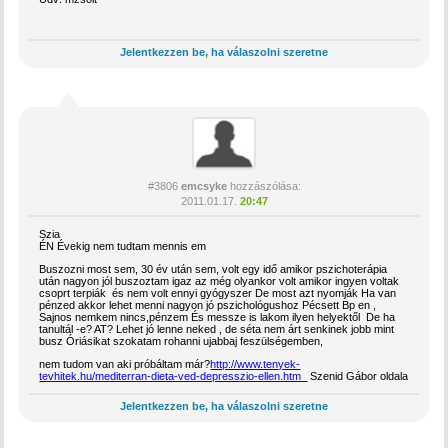
Jelentkezzen be, ha válaszolni szeretne
#3806
emcsyke
hozzászólása:
2011.01.17.
20:47
Szia
ÉN Évekig nem tudtam mennis em
Buszozni most sem, 30 év után sem, volt egy idő amikor pszichoterápia
után nagyon jól buszoztam igaz az még olyankor volt amikor ingyen voltak
csoprt terpiák és nem volt ennyi gyógyszer De most azt nyomják Ha van
pénzed akkor lehet menni nagyon jó pszichológushoz Pécsett Bp en ,
Sajnos nemkem nincs,pénzem És messze is lakom ilyen helyektől De ha
tanultál -e? AT? Lehet jó lenne neked , de séta nem árt senkinek jobb mint
busz Óriásikat szokatam rohanni ujabbaj feszülségemben,
nem tudom van aki próbáltam már?
http://www.tenyek-
tevhitek.hu/mediterran-dieta-ved-depresszio-ellen.htm
Szenid Gábor oldala
Jelentkezzen be, ha válaszolni szeretne