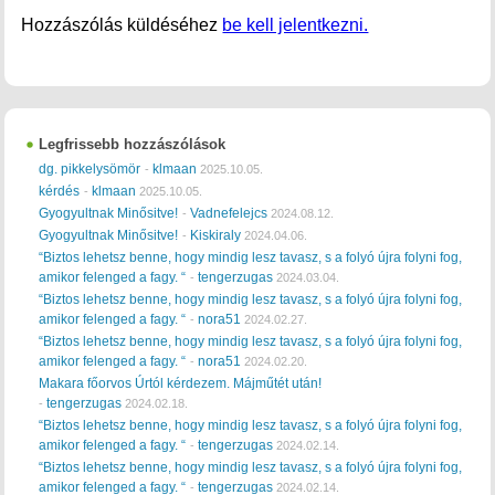
Hozzászólás küldéséhez
be kell jelentkezni.
Legfrissebb hozzászólások
dg. pikkelysömör
klmaan
-
2025.10.05.
kérdés
klmaan
-
2025.10.05.
Gyogyultnak Minősitve!
Vadnefelejcs
-
2024.08.12.
Gyogyultnak Minősitve!
Kiskiraly
-
2024.04.06.
“Biztos lehetsz benne, hogy mindig lesz tavasz, s a folyó újra folyni fog,
amikor felenged a fagy. “
tengerzugas
-
2024.03.04.
“Biztos lehetsz benne, hogy mindig lesz tavasz, s a folyó újra folyni fog,
amikor felenged a fagy. “
nora51
-
2024.02.27.
“Biztos lehetsz benne, hogy mindig lesz tavasz, s a folyó újra folyni fog,
amikor felenged a fagy. “
nora51
-
2024.02.20.
Makara főorvos Úrtól kérdezem. Májműtét után!
tengerzugas
-
2024.02.18.
“Biztos lehetsz benne, hogy mindig lesz tavasz, s a folyó újra folyni fog,
amikor felenged a fagy. “
tengerzugas
-
2024.02.14.
“Biztos lehetsz benne, hogy mindig lesz tavasz, s a folyó újra folyni fog,
amikor felenged a fagy. “
tengerzugas
-
2024.02.14.