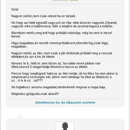
Szia!
Nagyon nehéz,nem csak neked ha ez biztató.
Ne hogy azt hidd egyedűl vagy,szó se róla, több tizezren vagyunk.Olyanok
vagyunk mint a hullámvasut, felér a tetejére de azonnal legurul a mélybe.
Bármilyen nehéz,meg kell hogy próbáld másképp, még ha nem is hiszel
benne.
Higyj magadban,és tessék menni,próbálkozni,sikerülni fog,csak higyj
magadban..
Nagyon nehéz az élet, nem csak a jók történnek,próbáld meg a rosszat
elfelejteni,és azt a kis jót éltetni.
Nevess te is, hidd el ,nem biztos az, ha valaki nevet jobban van
tőled,viszont ő megpróbálja felvenni a harcot az élettel.
Persze hogy megfogunk halni,ez az élet rendje, de ha félsz ha nem akkor is
megmarad a szorongás stb, akkor nem mindegy ha éled az életed,és a
sz…rt is le sz…od???
Ne foglalkozz annyira magaddal,mindenkinek megvan a maga baja.
Megtudsz gyógyulni,csak akard!!!
Jelentkezzen be, ha válaszolni szeretne