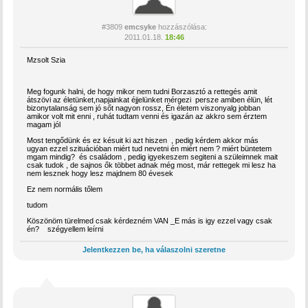
#3809
emcsyke
hozzászólása:
2011.01.18.
18:46
Mzsolt Szia
Meg fogunk halni, de hogy mikor nem tudni Borzasztó a rettegés amit
átszövi az életünket,napjainkat éjjelünket mérgezi persze amiben élün, lét
bizonytalanság sem jó sőt nagyon rossz, Én életem viszonyalg jobban
amikor volt mit enni , ruhát tudtam venni és igazán az akkro sem érztem
magam jól
Most tengődünk és ez késuit ki azt hiszen , pedig kérdem akkor más
ugyan ezzel szituációban miért tud nevetni én miért nem ? miért büntetem
mgam mindig? és családom , pedig igyekeszem segiteni a szüleimnek mait
csak tudok , de sajnos ők többet adnak még most, már rettegek mi lesz ha
nem lesznek hogy lesz majdnem 80 évesek
Ez nem normális tőlem
tudom
Köszönöm türelmed csak kérdezném VAN _E más is igy ezzel vagy csak
én? szégyellem leírni
Jelentkezzen be, ha válaszolni szeretne