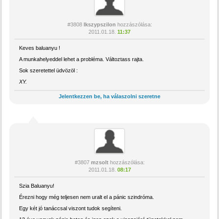
#3808
Ikszypszilon
hozzászólása:
2011.01.18.
11:37
Keves baluanyu !
A munkahelyeddel lehet a probléma. Változtass rajta.
Sok szeretettel üdvözöl :
XY.
Jelentkezzen be, ha válaszolni szeretne
#3807
mzsolt
hozzászólása:
2011.01.18.
08:17
Szia Baluanyu!
Érezni hogy még teljesen nem uralt el a pánic szindróma.
Egy két jó tanáccsal viszont tudok segíteni.