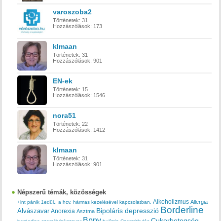
varoszoba2
Történetek:
31
Hozzászólások:
173
klmaan
Történetek:
31
Hozzászólások:
901
EN-ek
Történetek:
15
Hozzászólások:
1546
nora51
Történetek:
22
Hozzászólások:
1412
klmaan
Történetek:
31
Hozzászólások:
901
Népszerű témák, közösségek
Alkoholizmus
Allergia
+int pánik
1edül..
a hcv. hármas kezelésével kapcsolatban.
Borderline
Bipoláris depresszió
Alvászavar
Anorexia
Asztma
Bppv
Cukorbetegség