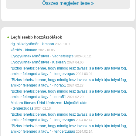
Összes megjelenitese »
Legfrissebb hozzászólások
dg. pikkelysömör
klmaan
-
2025.10.05.
kérdés
klmaan
-
2025.10.05.
Gyogyultnak Minősitve!
Vadnefelejcs
-
2024.08.12.
Gyogyultnak Minősitve!
Kiskiraly
-
2024.04.06.
“Biztos lehetsz benne, hogy mindig lesz tavasz, s a folyó újra folyni fog,
amikor felenged a fagy. “
tengerzugas
-
2024.03.04.
“Biztos lehetsz benne, hogy mindig lesz tavasz, s a folyó újra folyni fog,
amikor felenged a fagy. “
nora51
-
2024.02.27.
“Biztos lehetsz benne, hogy mindig lesz tavasz, s a folyó újra folyni fog,
amikor felenged a fagy. “
nora51
-
2024.02.20.
Makara főorvos Úrtól kérdezem. Májműtét után!
tengerzugas
-
2024.02.18.
“Biztos lehetsz benne, hogy mindig lesz tavasz, s a folyó újra folyni fog,
amikor felenged a fagy. “
tengerzugas
-
2024.02.14.
“Biztos lehetsz benne, hogy mindig lesz tavasz, s a folyó újra folyni fog,
amikor felenged a fagy. “
tengerzugas
-
2024.02.14.