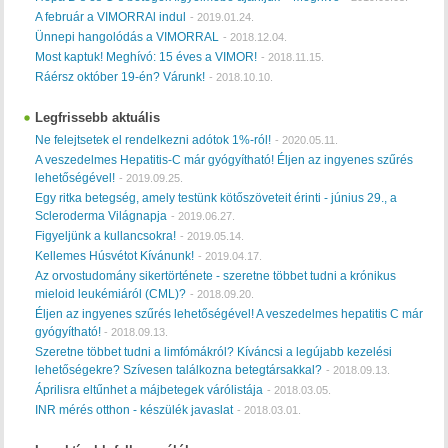
A február a VIMORRAl indul
-
2019.01.24.
Ünnepi hangolódás a VIMORRAL
-
2018.12.04.
Most kaptuk! Meghívó: 15 éves a VIMOR!
-
2018.11.15.
Ráérsz október 19-én? Várunk!
-
2018.10.10.
Legfrissebb aktuális
Ne felejtsetek el rendelkezni adótok 1%-ról!
-
2020.05.11.
A veszedelmes Hepatitis-C már gyógyítható! Éljen az ingyenes szűrés
lehetőségével!
-
2019.09.25.
Egy ritka betegség, amely testünk kötőszöveteit érinti - június 29., a
Scleroderma Világnapja
-
2019.06.27.
Figyeljünk a kullancsokra!
-
2019.05.14.
Kellemes Húsvétot Kívánunk!
-
2019.04.17.
Az orvostudomány sikertörténete - szeretne többet tudni a krónikus
mieloid leukémiáról (CML)?
-
2018.09.20.
Éljen az ingyenes szűrés lehetőségével! A veszedelmes hepatitis C már
gyógyítható!
-
2018.09.13.
Szeretne többet tudni a limfómákról? Kíváncsi a legújabb kezelési
lehetőségekre? Szívesen találkozna betegtársakkal?
-
2018.09.13.
Áprilisra eltűnhet a májbetegek várólistája
-
2018.03.05.
INR mérés otthon - készülék javaslat
-
2018.03.01.