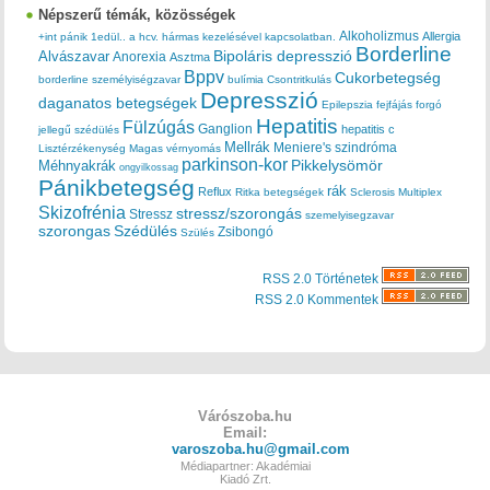
Népszerű témák, közösségek
Alkoholizmus
Allergia
+int pánik
1edül..
a hcv. hármas kezelésével kapcsolatban.
Borderline
Bipoláris depresszió
Alvászavar
Anorexia
Asztma
Bppv
Cukorbetegség
borderline személyiségzavar
bulímia
Csontritkulás
Depresszió
daganatos betegségek
Epilepszia
fejfájás
forgó
Hepatitis
Fülzúgás
Ganglion
hepatitis c
jellegű szédülés
Mellrák
Meniere's szindróma
Lisztérzékenység
Magas vérnyomás
parkinson-kor
Méhnyakrák
Pikkelysömör
ongyilkossag
Pánikbetegség
rák
Reflux
Ritka betegségek
Sclerosis Multiplex
Skizofrénia
stressz/szorongás
Stressz
szemelyisegzavar
szorongas
Szédülés
Zsibongó
Szülés
RSS 2.0 Történetek
RSS 2.0 Kommentek
Várószoba.hu
Email:
varoszoba.hu@gmail.com
Médiapartner: Akadémiai
Kiadó Zrt.