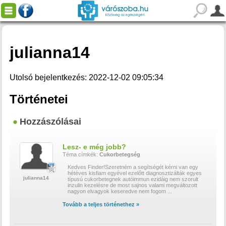
julianna14
Utolsó bejelentkezés: 2022-12-02 09:05:34
Történetei
Hozzászólásai
Lesz- e még jobb?
Téma címkék:
Cukorbetegség
Kedves Finder!Szeretném a segítségét kérni van egy
hétéves kisfiam egyével ezelőtt diagnosztizálták egyes
julianna14
típusú cukorbetegnek autóimmun ezidáig nem szorult
inzulin kezelésre de most sajnos valami megváltozott
nagyon elvagyok keseredve nem fogom
...
Tovább a teljes történethez »