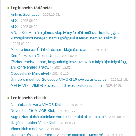
Legfrissebb történetek
Arthitis Sporiatica
-
2025.10.05.
ALS
-
2025.09.20.
ALS
-
2025.09.20.
A Nap-Kör Mentálhigiénés Alapítvány felelőtlenül cserben hagyja a
kiszolgáltatott betegeit, hamis gyógyulást hirdet, nem ad számlát
-
2025.02.02.
Makara főorvos Úrtól kérdezem. Májműtét után!
-
2024.02.17.
Kérdés Makara Doktor Úrhoz
-
2024.02.10.
"Biztos lehetsz benne, hogy mindig lesz tavasz, s a folyó újra folyni fog,
amikor felenged a fagy. "
-
2024.02.02.
Gyogyultnak Minősitve!
-
2024.01.16.
Ünnepre meghívó! 20 éves a VIMOR! 10 éve az új kezelés!
-
2023.11.18.
MEGHÍVÓ a VIMOR Egyesület 20 éves születésnapjára
-
2023.10.26.
Legfrissebb cikkek
Januárban is vár a VIMOR Klub!
-
2020.01.20.
November 29. VIMOR Klub!
-
2019.11.27.
Augusztus utolsó péntekén várunk benneteket szeretettel!
-
2019.08.27.
Ha június, akkor Vimor Klub!
-
2019.06.11.
Vimor klub meghívó
-
2019.04.02.
Hepa B-s és C-s betegek figyelmébe ajánljuk – Meghívó
-
2019.03.05.