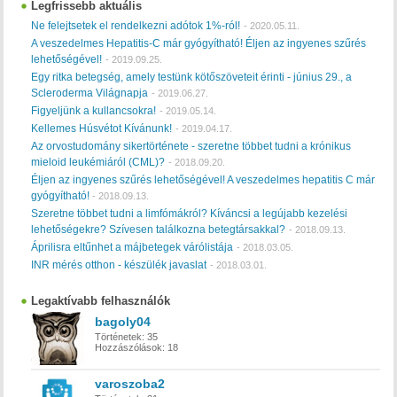
Legfrissebb aktuális
Ne felejtsetek el rendelkezni adótok 1%-ról!
-
2020.05.11.
A veszedelmes Hepatitis-C már gyógyítható! Éljen az ingyenes szűrés
lehetőségével!
-
2019.09.25.
Egy ritka betegség, amely testünk kötőszöveteit érinti - június 29., a
Scleroderma Világnapja
-
2019.06.27.
Figyeljünk a kullancsokra!
-
2019.05.14.
Kellemes Húsvétot Kívánunk!
-
2019.04.17.
Az orvostudomány sikertörténete - szeretne többet tudni a krónikus
mieloid leukémiáról (CML)?
-
2018.09.20.
Éljen az ingyenes szűrés lehetőségével! A veszedelmes hepatitis C már
gyógyítható!
-
2018.09.13.
Szeretne többet tudni a limfómákról? Kíváncsi a legújabb kezelési
lehetőségekre? Szívesen találkozna betegtársakkal?
-
2018.09.13.
Áprilisra eltűnhet a májbetegek várólistája
-
2018.03.05.
INR mérés otthon - készülék javaslat
-
2018.03.01.
Legaktívabb felhasználók
bagoly04
Történetek:
35
Hozzászólások:
18
varoszoba2