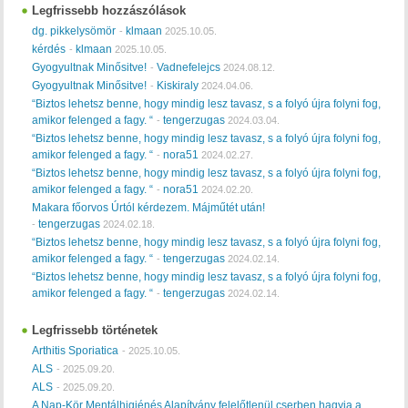
Legfrissebb hozzászólások
dg. pikkelysömör
klmaan
-
2025.10.05.
kérdés
klmaan
-
2025.10.05.
Gyogyultnak Minősitve!
Vadnefelejcs
-
2024.08.12.
Gyogyultnak Minősitve!
Kiskiraly
-
2024.04.06.
“Biztos lehetsz benne, hogy mindig lesz tavasz, s a folyó újra folyni fog,
amikor felenged a fagy. “
tengerzugas
-
2024.03.04.
“Biztos lehetsz benne, hogy mindig lesz tavasz, s a folyó újra folyni fog,
amikor felenged a fagy. “
nora51
-
2024.02.27.
“Biztos lehetsz benne, hogy mindig lesz tavasz, s a folyó újra folyni fog,
amikor felenged a fagy. “
nora51
-
2024.02.20.
Makara főorvos Úrtól kérdezem. Májműtét után!
tengerzugas
-
2024.02.18.
“Biztos lehetsz benne, hogy mindig lesz tavasz, s a folyó újra folyni fog,
amikor felenged a fagy. “
tengerzugas
-
2024.02.14.
“Biztos lehetsz benne, hogy mindig lesz tavasz, s a folyó újra folyni fog,
amikor felenged a fagy. “
tengerzugas
-
2024.02.14.
Legfrissebb történetek
Arthitis Sporiatica
-
2025.10.05.
ALS
-
2025.09.20.
ALS
-
2025.09.20.
A Nap-Kör Mentálhigiénés Alapítvány felelőtlenül cserben hagyja a