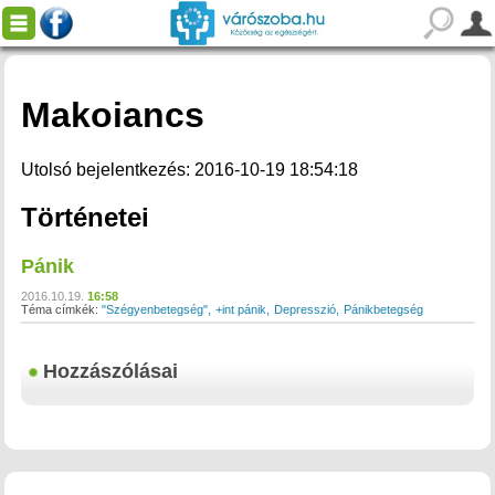
Makoiancs
Utolsó bejelentkezés: 2016-10-19 18:54:18
Történetei
Pánik
2016.10.19.
16:58
Téma címkék:
"Szégyenbetegség"
+int pánik
Depresszió
Pánikbetegség
Hozzászólásai