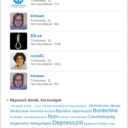
Történetek:
31
Hozzászólások:
173
klmaan
Történetek:
31
Hozzászólások:
901
EN-ek
Történetek:
15
Hozzászólások:
1546
nora51
Történetek:
22
Hozzászólások:
1412
klmaan
Történetek:
31
Hozzászólások:
901
Népszerű témák, közösségek
Alkoholizmus
Allergia
+int pánik
1edül..
a hcv. hármas kezelésével kapcsolatban.
Borderline
Bipoláris depresszió
Alvászavar
Anorexia
Asztma
Bppv
Cukorbetegség
borderline személyiségzavar
bulímia
Csontritkulás
Depresszió
daganatos betegségek
Epilepszia
fejfájás
forgó