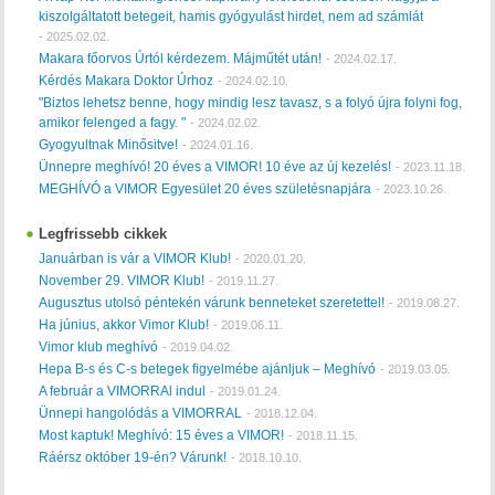
kiszolgáltatott betegeit, hamis gyógyulást hirdet, nem ad számlát
-
2025.02.02.
Makara főorvos Úrtól kérdezem. Májműtét után!
-
2024.02.17.
Kérdés Makara Doktor Úrhoz
-
2024.02.10.
"Biztos lehetsz benne, hogy mindig lesz tavasz, s a folyó újra folyni fog,
amikor felenged a fagy. "
-
2024.02.02.
Gyogyultnak Minősitve!
-
2024.01.16.
Ünnepre meghívó! 20 éves a VIMOR! 10 éve az új kezelés!
-
2023.11.18.
MEGHÍVÓ a VIMOR Egyesület 20 éves születésnapjára
-
2023.10.26.
Legfrissebb cikkek
Januárban is vár a VIMOR Klub!
-
2020.01.20.
November 29. VIMOR Klub!
-
2019.11.27.
Augusztus utolsó péntekén várunk benneteket szeretettel!
-
2019.08.27.
Ha június, akkor Vimor Klub!
-
2019.06.11.
Vimor klub meghívó
-
2019.04.02.
Hepa B-s és C-s betegek figyelmébe ajánljuk – Meghívó
-
2019.03.05.
A február a VIMORRAl indul
-
2019.01.24.
Ünnepi hangolódás a VIMORRAL
-
2018.12.04.
Most kaptuk! Meghívó: 15 éves a VIMOR!
-
2018.11.15.
Ráérsz október 19-én? Várunk!
-
2018.10.10.