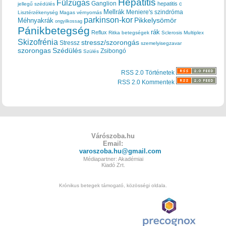
Hepatitis
Fülzúgás
Ganglion
hepatitis c
jellegű szédülés
Mellrák
Meniere's szindróma
Lisztérzékenység
Magas vérnyomás
parkinson-kor
Méhnyakrák
Pikkelysömör
ongyilkossag
Pánikbetegség
rák
Reflux
Ritka betegségek
Sclerosis Multiplex
Skizofrénia
stressz/szorongás
Stressz
szemelyisegzavar
szorongas
Szédülés
Zsibongó
Szülés
RSS 2.0 Történetek
RSS 2.0 Kommentek
Várószoba.hu
Email:
varoszoba.hu@gmail.com
Médiapartner: Akadémiai
Kiadó Zrt.
Krónikus betegek támogató, közösségi oldala.