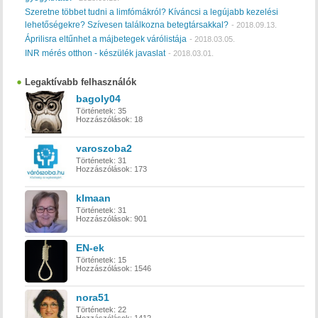
Szeretne többet tudni a limfómákról? Kíváncsi a legújabb kezelési
lehetőségekre? Szívesen találkozna betegtársakkal?
-
2018.09.13.
Áprilisra eltűnhet a májbetegek várólistája
-
2018.03.05.
INR mérés otthon - készülék javaslat
-
2018.03.01.
Legaktívabb felhasználók
bagoly04
Történetek:
35
Hozzászólások:
18
varoszoba2
Történetek:
31
Hozzászólások:
173
klmaan
Történetek:
31
Hozzászólások:
901
EN-ek
Történetek:
15
Hozzászólások:
1546
nora51
Történetek:
22
Hozzászólások:
1412