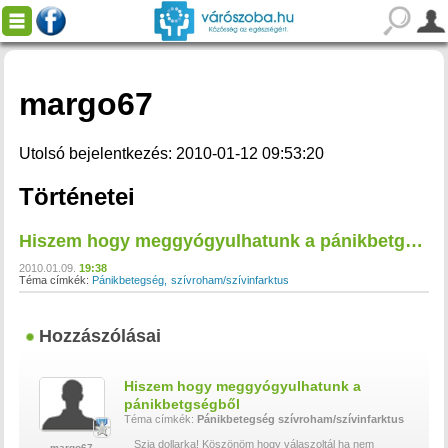
margo67
Utolsó bejelentkezés: 2010-01-12 09:53:20
Történetei
Hiszem hogy meggyógyulhatunk a pánikbetgségből
2010.01.09.
19:38
Téma címkék:
Pánikbetegség
szívroham/szívinfarktus
Hozzászólásai
Hiszem hogy meggyógyulhatunk a
pánikbetgségből
Téma címkék:
Pánikbetegség
szívroham/szívinfarktus
Szia dollarka! Köszönöm hogy válaszoltál ha nem
margo67