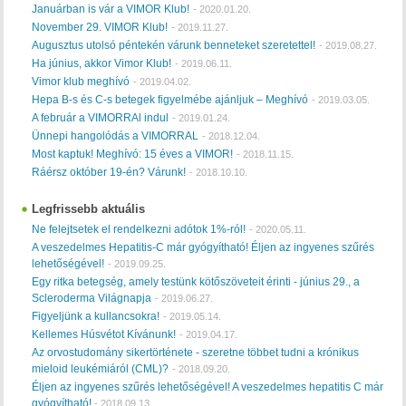
Januárban is vár a VIMOR Klub!
-
2020.01.20.
November 29. VIMOR Klub!
-
2019.11.27.
Augusztus utolsó péntekén várunk benneteket szeretettel!
-
2019.08.27.
Ha június, akkor Vimor Klub!
-
2019.06.11.
Vimor klub meghívó
-
2019.04.02.
Hepa B-s és C-s betegek figyelmébe ajánljuk – Meghívó
-
2019.03.05.
A február a VIMORRAl indul
-
2019.01.24.
Ünnepi hangolódás a VIMORRAL
-
2018.12.04.
Most kaptuk! Meghívó: 15 éves a VIMOR!
-
2018.11.15.
Ráérsz október 19-én? Várunk!
-
2018.10.10.
Legfrissebb aktuális
Ne felejtsetek el rendelkezni adótok 1%-ról!
-
2020.05.11.
A veszedelmes Hepatitis-C már gyógyítható! Éljen az ingyenes szűrés
lehetőségével!
-
2019.09.25.
Egy ritka betegség, amely testünk kötőszöveteit érinti - június 29., a
Scleroderma Világnapja
-
2019.06.27.
Figyeljünk a kullancsokra!
-
2019.05.14.
Kellemes Húsvétot Kívánunk!
-
2019.04.17.
Az orvostudomány sikertörténete - szeretne többet tudni a krónikus
mieloid leukémiáról (CML)?
-
2018.09.20.
Éljen az ingyenes szűrés lehetőségével! A veszedelmes hepatitis C már
gyógyítható!
-
2018.09.13.