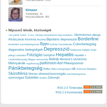
klmaan
Történetek:
31
Hozzászólások:
901
Népszerű témák, közösségek
Alkoholizmus
Allergia
+int pánik
1edül..
a hcv. hármas kezelésével kapcsolatban.
Borderline
Bipoláris depresszió
Alvászavar
Anorexia
Asztma
Bppv
Cukorbetegség
borderline személyiségzavar
bulímia
Csontritkulás
Depresszió
daganatos betegségek
Epilepszia
fejfájás
forgó
Hepatitis
Fülzúgás
Ganglion
hepatitis c
jellegű szédülés
Mellrák
Meniere's szindróma
Lisztérzékenység
Magas vérnyomás
parkinson-kor
Méhnyakrák
Pikkelysömör
ongyilkossag
Pánikbetegség
rák
Reflux
Ritka betegségek
Sclerosis Multiplex
Skizofrénia
stressz/szorongás
Stressz
szemelyisegzavar
szorongas
Szédülés
Zsibongó
Szülés
RSS 2.0 Történetek
RSS 2.0 Kommentek