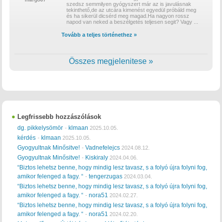
szedsz semmilyen gyógyszert már az is javulásnak
tekinthető,de az utcára kimenést egyedül próbáld meg
és ha sikerül dicsérd meg magad.Ha nagyon rossz
napod van neked a beszélgetés teljesen segit? Vagy
...
Tovább a teljes történethez »
Összes megjelenitese »
Legfrissebb hozzászólások
dg. pikkelysömör
klmaan
-
2025.10.05.
kérdés
klmaan
-
2025.10.05.
Gyogyultnak Minősitve!
Vadnefelejcs
-
2024.08.12.
Gyogyultnak Minősitve!
Kiskiraly
-
2024.04.06.
“Biztos lehetsz benne, hogy mindig lesz tavasz, s a folyó újra folyni fog,
amikor felenged a fagy. “
tengerzugas
-
2024.03.04.
“Biztos lehetsz benne, hogy mindig lesz tavasz, s a folyó újra folyni fog,
amikor felenged a fagy. “
nora51
-
2024.02.27.
“Biztos lehetsz benne, hogy mindig lesz tavasz, s a folyó újra folyni fog,
amikor felenged a fagy. “
nora51
-
2024.02.20.