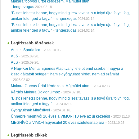
Makara főorvos Úrtól kérdezem. Májműtét után!
tengerzugas
-
2024.02.18.
“Biztos lehetsz benne, hogy mindig lesz tavasz, s a folyó újra folyni fog,
amikor felenged a fagy. “
tengerzugas
-
2024.02.14.
“Biztos lehetsz benne, hogy mindig lesz tavasz, s a folyó újra folyni fog,
amikor felenged a fagy. “
tengerzugas
-
2024.02.14.
Legfrissebb történetek
Arthitis Sporiatica
-
2025.10.05.
ALS
-
2025.09.20.
ALS
-
2025.09.20.
A Nap-Kör Mentálhigiénés Alapítvány felelőtlenül cserben hagyja a
kiszolgáltatott betegeit, hamis gyógyulást hirdet, nem ad számlát
-
2025.02.02.
Makara főorvos Úrtól kérdezem. Májműtét után!
-
2024.02.17.
Kérdés Makara Doktor Úrhoz
-
2024.02.10.
"Biztos lehetsz benne, hogy mindig lesz tavasz, s a folyó újra folyni fog,
amikor felenged a fagy. "
-
2024.02.02.
Gyogyultnak Minősitve!
-
2024.01.16.
Ünnepre meghívó! 20 éves a VIMOR! 10 éve az új kezelés!
-
2023.11.18.
MEGHÍVÓ a VIMOR Egyesület 20 éves születésnapjára
-
2023.10.26.
Legfrissebb cikkek