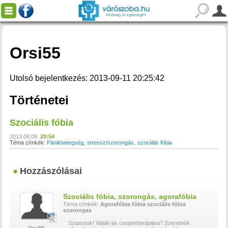
Orsi55
Utolsó bejelentkezés: 2013-09-11 20:25:42
Történetei
Szociális fóbia
2013.09.09.
20:54
Téma címkék:
Pánikbetegség
stressz/szorongás
szociális fóbia
Hozzászólásai
Szociális fóbia, szorongás, agorafóbia
Téma címkék:
Agorafóbia
fóbia
szociális fóbia
szorongas
Sziasztok! Valaki jár csoportterápiára? Szeretnék
Orsi55