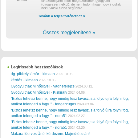
elkezdeni járni, mert meg szeretnék gyógyúlni
(gyógyszer nélkül), de nem tudom hogy hogy indúljak
neki! Valaki tudna segíteni?
Tovább a teljes történethez »
Összes megjelenitese »
Legfrissebb hozzászólások
dg. pikkelysömör
klmaan
-
2025.10.05.
kérdés
klmaan
-
2025.10.05.
Gyogyultnak Minősitve!
Vadnefelejcs
-
2024.08.12.
Gyogyultnak Minősitve!
Kiskiraly
-
2024.04.06.
“Biztos lehetsz benne, hogy mindig lesz tavasz, s a folyó újra folyni fog,
amikor felenged a fagy. “
tengerzugas
-
2024.03.04.
“Biztos lehetsz benne, hogy mindig lesz tavasz, s a folyó újra folyni fog,
amikor felenged a fagy. “
nora51
-
2024.02.27.
“Biztos lehetsz benne, hogy mindig lesz tavasz, s a folyó újra folyni fog,
amikor felenged a fagy. “
nora51
-
2024.02.20.
Makara főorvos Úrtól kérdezem. Májműtét után!