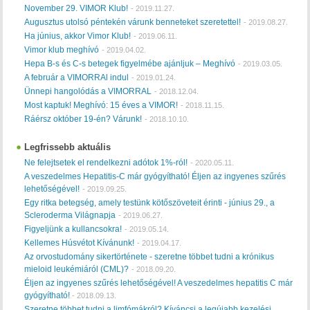
November 29. VIMOR Klub!
-
2019.11.27.
Augusztus utolsó péntekén várunk benneteket szeretettel!
-
2019.08.27.
Ha június, akkor Vimor Klub!
-
2019.06.11.
Vimor klub meghívó
-
2019.04.02.
Hepa B-s és C-s betegek figyelmébe ajánljuk – Meghívó
-
2019.03.05.
A február a VIMORRAl indul
-
2019.01.24.
Ünnepi hangolódás a VIMORRAL
-
2018.12.04.
Most kaptuk! Meghívó: 15 éves a VIMOR!
-
2018.11.15.
Ráérsz október 19-én? Várunk!
-
2018.10.10.
Legfrissebb aktuális
Ne felejtsetek el rendelkezni adótok 1%-ról!
-
2020.05.11.
A veszedelmes Hepatitis-C már gyógyítható! Éljen az ingyenes szűrés
lehetőségével!
-
2019.09.25.
Egy ritka betegség, amely testünk kötőszöveteit érinti - június 29., a
Scleroderma Világnapja
-
2019.06.27.
Figyeljünk a kullancsokra!
-
2019.05.14.
Kellemes Húsvétot Kívánunk!
-
2019.04.17.
Az orvostudomány sikertörténete - szeretne többet tudni a krónikus
mieloid leukémiáról (CML)?
-
2018.09.20.
Éljen az ingyenes szűrés lehetőségével! A veszedelmes hepatitis C már
gyógyítható!
-
2018.09.13.
Szeretne többet tudni a limfómákról? Kíváncsi a legújabb kezelési