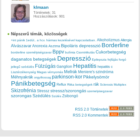
klmaan
Történetek:
31
Hozzászólások:
901
Népszerű témák, közösségek
Alkoholizmus
Allergia
+int pánik
1edül..
a hcv. hármas kezelésével kapcsolatban.
Borderline
Bipoláris depresszió
Alvászavar
Anorexia
Asztma
Bppv
Cukorbetegség
borderline személyiségzavar
bulímia
Csontritkulás
Depresszió
daganatos betegségek
Epilepszia
fejfájás
forgó
Hepatitis
Fülzúgás
Ganglion
hepatitis c
jellegű szédülés
Mellrák
Meniere's szindróma
Lisztérzékenység
Magas vérnyomás
parkinson-kor
Méhnyakrák
Pikkelysömör
ongyilkossag
Pánikbetegség
rák
Reflux
Ritka betegségek
Sclerosis Multiplex
Skizofrénia
stressz/szorongás
Stressz
szemelyisegzavar
szorongas
Szédülés
Zsibongó
Szülés
RSS 2.0 Történetek
RSS 2.0 Kommentek