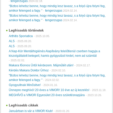
tengerzugas
-
2024.02.18.
“Biztos lehetsz benne, hogy mindig lesz tavasz, s a folyó újra folyni fog,
amikor felenged a fagy. “
tengerzugas
-
2024.02.14.
“Biztos lehetsz benne, hogy mindig lesz tavasz, s a folyó újra folyni fog,
amikor felenged a fagy. “
tengerzugas
-
2024.02.14.
Legfrissebb történetek
Arthitis Sporiatica
-
2025.10.05.
ALS
-
2025.09.20.
ALS
-
2025.09.20.
A Nap-Kör Mentálhigiénés Alapítvány felelőtlenül cserben hagyja a
kiszolgáltatott betegeit, hamis gyógyulást hirdet, nem ad számlát
-
2025.02.02.
Makara főorvos Úrtól kérdezem. Májműtét után!
-
2024.02.17.
Kérdés Makara Doktor Úrhoz
-
2024.02.10.
"Biztos lehetsz benne, hogy mindig lesz tavasz, s a folyó újra folyni fog,
amikor felenged a fagy. "
-
2024.02.02.
Gyogyultnak Minősitve!
-
2024.01.16.
Ünnepre meghívó! 20 éves a VIMOR! 10 éve az új kezelés!
-
2023.11.18.
MEGHÍVÓ a VIMOR Egyesület 20 éves születésnapjára
-
2023.10.26.
Legfrissebb cikkek
Januárban is vár a VIMOR Klub!
-
2020.01.20.