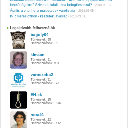
lehetőségekre? Szívesen találkozna betegtársakkal?
-
2018.09.13.
Áprilisra eltűnhet a májbetegek várólistája
-
2018.03.05.
INR mérés otthon - készülék javaslat
-
2018.03.01.
Legaktívabb felhasználók
bagoly04
Történetek:
35
Hozzászólások:
18
klmaan
Történetek:
31
Hozzászólások:
901
varoszoba2
Történetek:
31
Hozzászólások:
173
EN-ek
Történetek:
15
Hozzászólások:
1546
nora51
Történetek:
22
Hozzászólások:
1412