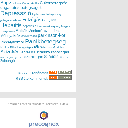
Bppv
Cukorbetegség
bulímia
Csontritkulás
daganatos betegségek
Depresszió
Epilepszia
fejfájás
forgó
Fülzúgás
Ganglion
jellegű szédülés
Hepatitis
hepatitis c
Lisztérzékenység
Magas
Mellrák
Meniere's szindróma
vérnyomás
parkinson-kor
Méhnyakrák
ongyilkossag
Pánikbetegség
Pikkelysömör
rák
Reflux
Ritka betegségek
Sclerosis Multiplex
Skizofrénia
stressz/szorongás
Stressz
szorongas
Szédülés
szemelyisegzavar
Szülés
Zsibongó
RSS 2.0 Történetek
RSS 2.0 Kommentek
Krónikus betegek támogató, közösségi oldala.