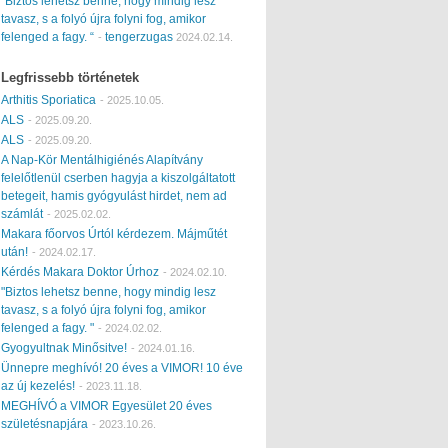
“Biztos lehetsz benne, hogy mindig lesz
tavasz, s a folyó újra folyni fog, amikor
felenged a fagy. “
tengerzugas
-
2024.02.14.
Legfrissebb történetek
Arthitis Sporiatica
-
2025.10.05.
ALS
-
2025.09.20.
ALS
-
2025.09.20.
A Nap-Kör Mentálhigiénés Alapítvány
felelőtlenül cserben hagyja a kiszolgáltatott
betegeit, hamis gyógyulást hirdet, nem ad
számlát
-
2025.02.02.
Makara főorvos Úrtól kérdezem. Májműtét
után!
-
2024.02.17.
Kérdés Makara Doktor Úrhoz
-
2024.02.10.
"Biztos lehetsz benne, hogy mindig lesz
tavasz, s a folyó újra folyni fog, amikor
felenged a fagy. "
-
2024.02.02.
Gyogyultnak Minősitve!
-
2024.01.16.
Ünnepre meghívó! 20 éves a VIMOR! 10 éve
az új kezelés!
-
2023.11.18.
MEGHÍVÓ a VIMOR Egyesület 20 éves
születésnapjára
-
2023.10.26.