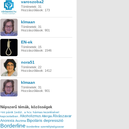
varoszoba2
Történetek:
31
Hozzászólások:
173
klmaan
Történetek:
31
Hozzászólások:
901
EN-ek
Történetek:
15
Hozzászólások:
1546
nora51
Történetek:
22
Hozzászólások:
1412
klmaan
Történetek:
31
Hozzászólások:
901
Népszerű témák, közösségek
+int pánik
1edül..
a hcv. hármas kezelésével
Alvászavar
Alkoholizmus
Allergia
kapcsolatban.
Bipoláris depresszió
Anorexia
Asztma
Borderline
borderline személyiségzavar