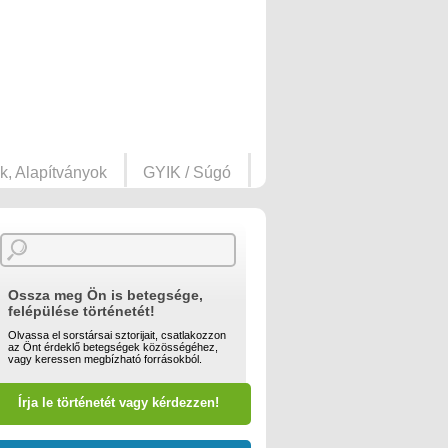
k, Alapítványok
GYIK / Súgó
Ossza meg Ön is betegsége,
felépülése történetét!
Olvassa el sorstársai sztorijait, csatlakozzon
az Önt érdeklő betegségek közösségéhez,
vagy keressen megbízható forrásokból.
Írja le történetét vagy kérdezzen!