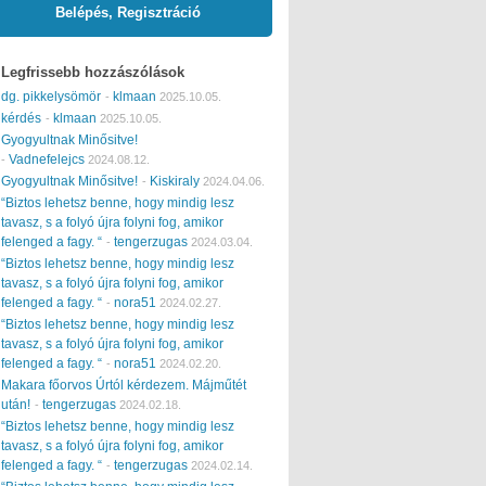
Belépés, Regisztráció
Legfrissebb hozzászólások
dg. pikkelysömör
klmaan
-
2025.10.05.
kérdés
klmaan
-
2025.10.05.
Gyogyultnak Minősitve!
Vadnefelejcs
-
2024.08.12.
Gyogyultnak Minősitve!
Kiskiraly
-
2024.04.06.
“Biztos lehetsz benne, hogy mindig lesz
tavasz, s a folyó újra folyni fog, amikor
felenged a fagy. “
tengerzugas
-
2024.03.04.
“Biztos lehetsz benne, hogy mindig lesz
tavasz, s a folyó újra folyni fog, amikor
felenged a fagy. “
nora51
-
2024.02.27.
“Biztos lehetsz benne, hogy mindig lesz
tavasz, s a folyó újra folyni fog, amikor
felenged a fagy. “
nora51
-
2024.02.20.
Makara főorvos Úrtól kérdezem. Májműtét
után!
tengerzugas
-
2024.02.18.
“Biztos lehetsz benne, hogy mindig lesz
tavasz, s a folyó újra folyni fog, amikor
felenged a fagy. “
tengerzugas
-
2024.02.14.