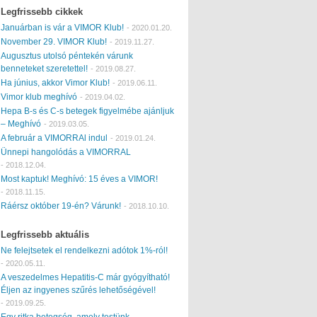
Legfrissebb cikkek
Januárban is vár a VIMOR Klub!
-
2020.01.20.
November 29. VIMOR Klub!
-
2019.11.27.
Augusztus utolsó péntekén várunk
benneteket szeretettel!
-
2019.08.27.
Ha június, akkor Vimor Klub!
-
2019.06.11.
Vimor klub meghívó
-
2019.04.02.
Hepa B-s és C-s betegek figyelmébe ajánljuk
– Meghívó
-
2019.03.05.
A február a VIMORRAl indul
-
2019.01.24.
Ünnepi hangolódás a VIMORRAL
-
2018.12.04.
Most kaptuk! Meghívó: 15 éves a VIMOR!
-
2018.11.15.
Ráérsz október 19-én? Várunk!
-
2018.10.10.
Legfrissebb aktuális
Ne felejtsetek el rendelkezni adótok 1%-ról!
-
2020.05.11.
A veszedelmes Hepatitis-C már gyógyítható!
Éljen az ingyenes szűrés lehetőségével!
-
2019.09.25.
Egy ritka betegség, amely testünk