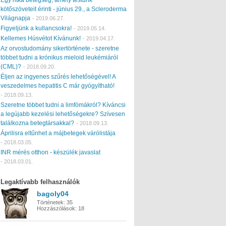
kötőszöveteit érinti - június 29., a Scleroderma
Világnapja
-
2019.06.27.
Figyeljünk a kullancsokra!
-
2019.05.14.
Kellemes Húsvétot Kívánunk!
-
2019.04.17.
Az orvostudomány sikertörténete - szeretne
többet tudni a krónikus mieloid leukémiáról
(CML)?
-
2018.09.20.
Éljen az ingyenes szűrés lehetőségével! A
veszedelmes hepatitis C már gyógyítható!
-
2018.09.13.
Szeretne többet tudni a limfómákról? Kíváncsi
a legújabb kezelési lehetőségekre? Szívesen
találkozna betegtársakkal?
-
2018.09.13.
Áprilisra eltűnhet a májbetegek várólistája
-
2018.03.05.
INR mérés otthon - készülék javaslat
-
2018.03.01.
Legaktívabb felhasználók
bagoly04
Történetek:
35
Hozzászólások:
18