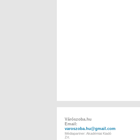
Várószoba.hu
Email:
varoszoba.hu@gmail.com
Médiapartner: Akadémiai Kiadó
Zrt.