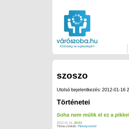
szoszo
Utolsó bejelentkezés: 2012-01-16 
Történetei
Soha nem múlik el ez a pikk
2012.01.16.
20:51
Téma címkék:
Pikkelysömör