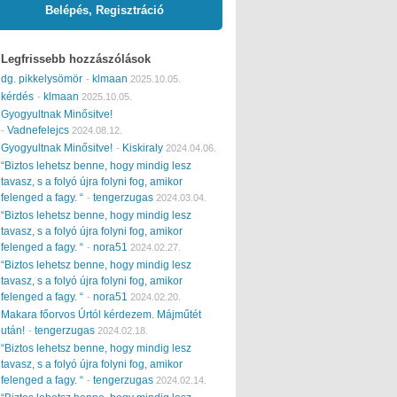
Belépés, Regisztráció
Legfrissebb hozzászólások
dg. pikkelysömör
klmaan
-
2025.10.05.
kérdés
klmaan
-
2025.10.05.
Gyogyultnak Minősitve!
Vadnefelejcs
-
2024.08.12.
Gyogyultnak Minősitve!
Kiskiraly
-
2024.04.06.
“Biztos lehetsz benne, hogy mindig lesz
tavasz, s a folyó újra folyni fog, amikor
felenged a fagy. “
tengerzugas
-
2024.03.04.
“Biztos lehetsz benne, hogy mindig lesz
tavasz, s a folyó újra folyni fog, amikor
felenged a fagy. “
nora51
-
2024.02.27.
“Biztos lehetsz benne, hogy mindig lesz
tavasz, s a folyó újra folyni fog, amikor
felenged a fagy. “
nora51
-
2024.02.20.
Makara főorvos Úrtól kérdezem. Májműtét
után!
tengerzugas
-
2024.02.18.
“Biztos lehetsz benne, hogy mindig lesz
tavasz, s a folyó újra folyni fog, amikor
felenged a fagy. “
tengerzugas
-
2024.02.14.