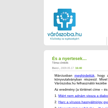
És a nyertesek…
Téma címkék:
Berci
2009.05.17.
16:40
Márciusban
meghirdettük
, hogy a
könyvutalványban részesül. Mive
Várószoba.hu felhasználói kezébe a
Az eredmény (a történet címe – és 
1.
Miért nem adnám vissza a diab
2.
Harc a vírusos hasnyálmirigy gyu