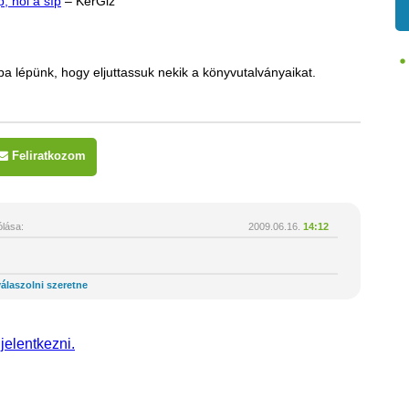
p, hol a síp
– KerGiz
 lépünk, hogy eljuttassuk nekik a könyvutalványaikat.
Feliratkozom
lása:
2009.06.16.
14:12
álaszolni szeretne
 jelentkezni.