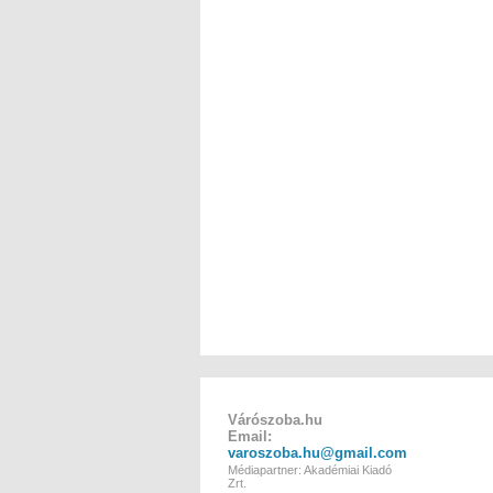
Várószoba.hu
Email:
varoszoba.hu@gmail.com
Médiapartner: Akadémiai Kiadó
Zrt.