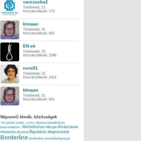
varoszoba2
Történetek:
31
Hozzászólások:
173
klmaan
Történetek:
31
Hozzászólások:
901
EN-ek
Történetek:
15
Hozzászólások:
1546
nora51
Történetek:
22
Hozzászólások:
1412
klmaan
Történetek:
31
Hozzászólások:
901
Népszerű témák, közösségek
+int pánik
1edül..
a hcv. hármas kezelésével
Alvászavar
Alkoholizmus
Allergia
kapcsolatban.
Bipoláris depresszió
Anorexia
Asztma
Borderline
borderline személyiségzavar