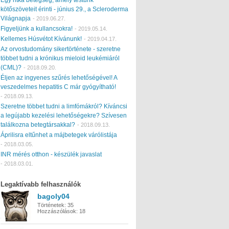
kötőszöveteit érinti - június 29., a Scleroderma
Világnapja
-
2019.06.27.
Figyeljünk a kullancsokra!
-
2019.05.14.
Kellemes Húsvétot Kívánunk!
-
2019.04.17.
Az orvostudomány sikertörténete - szeretne
többet tudni a krónikus mieloid leukémiáról
(CML)?
-
2018.09.20.
Éljen az ingyenes szűrés lehetőségével! A
veszedelmes hepatitis C már gyógyítható!
-
2018.09.13.
Szeretne többet tudni a limfómákról? Kíváncsi
a legújabb kezelési lehetőségekre? Szívesen
találkozna betegtársakkal?
-
2018.09.13.
Áprilisra eltűnhet a májbetegek várólistája
-
2018.03.05.
INR mérés otthon - készülék javaslat
-
2018.03.01.
Legaktívabb felhasználók
bagoly04
Történetek:
35
Hozzászólások:
18