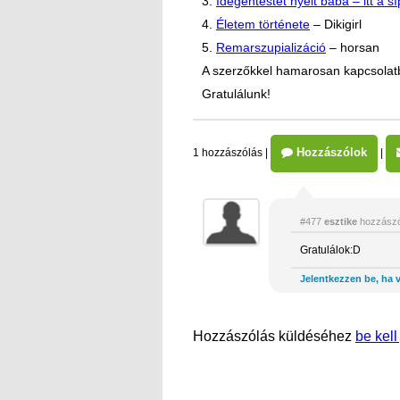
3.
Idegentestet nyelt baba – itt a sí
4.
Életem története
– Dikigirl
5.
Remarszupializáció
– horsan
A szerzőkkel hamarosan kapcsolatba
Gratulálunk!
Hozzászólok
1 hozzászólás
|
|
#477
esztike
hozzászó
Gratulálok:D
Jelentkezzen be, ha v
Hozzászólás küldéséhez
be kell