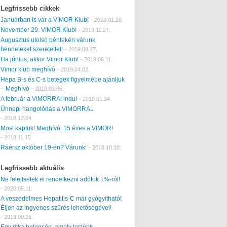
Legfrissebb cikkek
Januárban is vár a VIMOR Klub!
-
2020.01.20.
November 29. VIMOR Klub!
-
2019.11.27.
Augusztus utolsó péntekén várunk
benneteket szeretettel!
-
2019.08.27.
Ha június, akkor Vimor Klub!
-
2019.06.11.
Vimor klub meghívó
-
2019.04.02.
Hepa B-s és C-s betegek figyelmébe ajánljuk
– Meghívó
-
2019.03.05.
A február a VIMORRAl indul
-
2019.01.24.
Ünnepi hangolódás a VIMORRAL
-
2018.12.04.
Most kaptuk! Meghívó: 15 éves a VIMOR!
-
2018.11.15.
Ráérsz október 19-én? Várunk!
-
2018.10.10.
Legfrissebb aktuális
Ne felejtsetek el rendelkezni adótok 1%-ról!
-
2020.05.11.
A veszedelmes Hepatitis-C már gyógyítható!
Éljen az ingyenes szűrés lehetőségével!
-
2019.09.25.
Egy ritka betegség, amely testünk