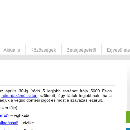
Aktuális
Közösségek
Betegségekről
Egyesülete
z április 30-ig íródó 5 legjobb történet írója 5000 Ft-os
l
rekordszámú sztori
született, úgy láttuk legjobbnak, ha a
djuk a végső döntési jogot és most a szavazás lezárult.
szerzője):
omat?
– vighkata
lladással!
– civilke