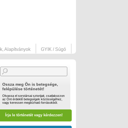
k, Alapítványok
GYIK / Súgó
Ossza meg Ön is betegsége,
felépülése történetét!
Olvassa el sorstársai sztorijait, csatlakozzon
az Önt érdeklő betegségek közösségéhez,
vagy keressen megbízható forrásokból.
Írja le történetét vagy kérdezzen!