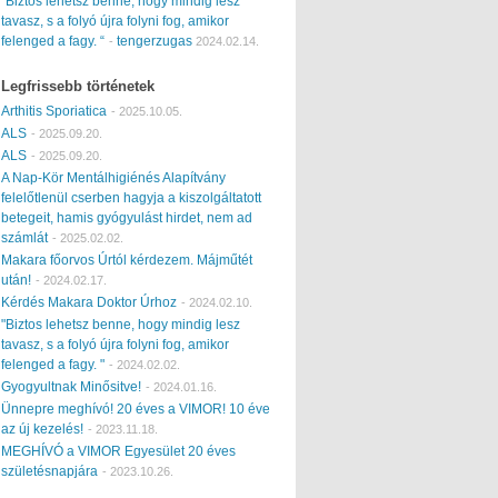
“Biztos lehetsz benne, hogy mindig lesz
tavasz, s a folyó újra folyni fog, amikor
felenged a fagy. “
tengerzugas
-
2024.02.14.
Legfrissebb történetek
Arthitis Sporiatica
-
2025.10.05.
ALS
-
2025.09.20.
ALS
-
2025.09.20.
A Nap-Kör Mentálhigiénés Alapítvány
felelőtlenül cserben hagyja a kiszolgáltatott
betegeit, hamis gyógyulást hirdet, nem ad
számlát
-
2025.02.02.
Makara főorvos Úrtól kérdezem. Májműtét
után!
-
2024.02.17.
Kérdés Makara Doktor Úrhoz
-
2024.02.10.
"Biztos lehetsz benne, hogy mindig lesz
tavasz, s a folyó újra folyni fog, amikor
felenged a fagy. "
-
2024.02.02.
Gyogyultnak Minősitve!
-
2024.01.16.
Ünnepre meghívó! 20 éves a VIMOR! 10 éve
az új kezelés!
-
2023.11.18.
MEGHÍVÓ a VIMOR Egyesület 20 éves
születésnapjára
-
2023.10.26.