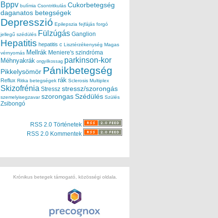
Bppv
Cukorbetegség
bulímia
Csontritkulás
daganatos betegségek
Depresszió
Epilepszia
fejfájás
forgó
Fülzúgás
Ganglion
jellegű szédülés
Hepatitis
hepatitis c
Lisztérzékenység
Magas
Mellrák
Meniere's szindróma
vérnyomás
parkinson-kor
Méhnyakrák
ongyilkossag
Pánikbetegség
Pikkelysömör
rák
Reflux
Ritka betegségek
Sclerosis Multiplex
Skizofrénia
stressz/szorongás
Stressz
szorongas
Szédülés
szemelyisegzavar
Szülés
Zsibongó
RSS 2.0 Történetek
RSS 2.0 Kommentek
Krónikus betegek támogató, közösségi oldala.