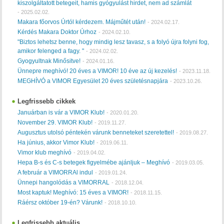
kiszolgáltatott betegeit, hamis gyógyulást hirdet, nem ad számlát
-
2025.02.02.
Makara főorvos Úrtól kérdezem. Májműtét után!
-
2024.02.17.
Kérdés Makara Doktor Úrhoz
-
2024.02.10.
"Biztos lehetsz benne, hogy mindig lesz tavasz, s a folyó újra folyni fog,
amikor felenged a fagy. "
-
2024.02.02.
Gyogyultnak Minősitve!
-
2024.01.16.
Ünnepre meghívó! 20 éves a VIMOR! 10 éve az új kezelés!
-
2023.11.18.
MEGHÍVÓ a VIMOR Egyesület 20 éves születésnapjára
-
2023.10.26.
Legfrissebb cikkek
Januárban is vár a VIMOR Klub!
-
2020.01.20.
November 29. VIMOR Klub!
-
2019.11.27.
Augusztus utolsó péntekén várunk benneteket szeretettel!
-
2019.08.27.
Ha június, akkor Vimor Klub!
-
2019.06.11.
Vimor klub meghívó
-
2019.04.02.
Hepa B-s és C-s betegek figyelmébe ajánljuk – Meghívó
-
2019.03.05.
A február a VIMORRAl indul
-
2019.01.24.
Ünnepi hangolódás a VIMORRAL
-
2018.12.04.
Most kaptuk! Meghívó: 15 éves a VIMOR!
-
2018.11.15.
Ráérsz október 19-én? Várunk!
-
2018.10.10.
Legfrissebb aktuális