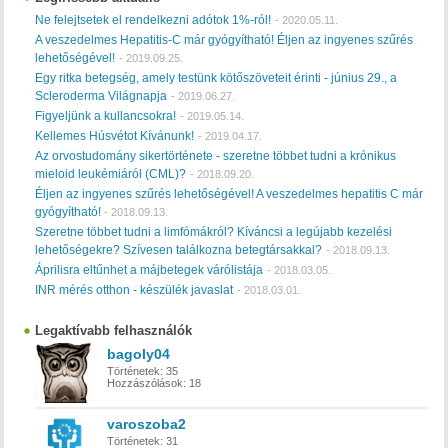
Ne felejtsetek el rendelkezni adótok 1%-ról!
-
2020.05.11.
A veszedelmes Hepatitis-C már gyógyítható! Éljen az ingyenes szűrés
lehetőségével!
-
2019.09.25.
Egy ritka betegség, amely testünk kötőszöveteit érinti - június 29., a
Scleroderma Világnapja
-
2019.06.27.
Figyeljünk a kullancsokra!
-
2019.05.14.
Kellemes Húsvétot Kívánunk!
-
2019.04.17.
Az orvostudomány sikertörténete - szeretne többet tudni a krónikus
mieloid leukémiáról (CML)?
-
2018.09.20.
Éljen az ingyenes szűrés lehetőségével! A veszedelmes hepatitis C már
gyógyítható!
-
2018.09.13.
Szeretne többet tudni a limfómákról? Kíváncsi a legújabb kezelési
lehetőségekre? Szívesen találkozna betegtársakkal?
-
2018.09.13.
Áprilisra eltűnhet a májbetegek várólistája
-
2018.03.05.
INR mérés otthon - készülék javaslat
-
2018.03.01.
Legaktívabb felhasználók
bagoly04
Történetek:
35
Hozzászólások:
18
varoszoba2
Történetek:
31