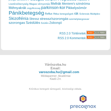
Mellrák
Meniere's szindróma
Lisztérzékenység
Magas vérnyomás
parkinson-kor
Méhnyakrák
Pikkelysömör
ongyilkossag
Pánikbetegség
rák
Reflux
Ritka betegségek
Sclerosis Multiplex
Skizofrénia
stressz/szorongás
Stressz
szemelyisegzavar
szorongas
Szédülés
Zsibongó
Szülés
RSS 2.0 Történetek
RSS 2.0 Kommentek
Várószoba.hu
Email:
varoszoba.hu@gmail.com
Médiapartner: Akadémiai
Kiadó Zrt.
Krónikus betegek támogató, közösségi oldala.