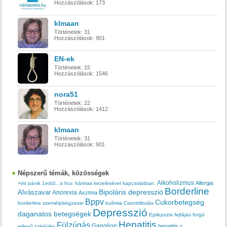
Hozzászólások:
173
klmaan
Történetek:
31
Hozzászólások:
901
EN-ek
Történetek:
15
Hozzászólások:
1546
nora51
Történetek:
22
Hozzászólások:
1412
klmaan
Történetek:
31
Hozzászólások:
901
Népszerű témák, közösségek
Alkoholizmus
Allergia
+int pánik
1edül..
a hcv. hármas kezelésével kapcsolatban.
Borderline
Bipoláris depresszió
Alvászavar
Anorexia
Asztma
Bppv
Cukorbetegség
borderline személyiségzavar
bulímia
Csontritkulás
Depresszió
daganatos betegségek
Epilepszia
fejfájás
forgó
Hepatitis
Fülzúgás
Ganglion
hepatitis c
jellegű szédülés