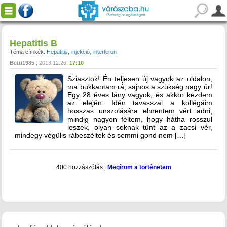
Hepatitis B
Téma címkék:
Hepatitis
injekció
interferon
Betti1985
2013.12.26.
17:10
Sziasztok! Én teljesen új vagyok az oldalon,
ma bukkantam rá, sajnos a szükség nagy úr!
Egy 28 éves lány vagyok, és akkor kezdem
az elején: Idén tavasszal a kollégáim
hosszas unszolására elmentem vért adni,
mindig nagyon féltem, hogy hátha rosszul
leszek, olyan soknak tűnt az a zacsi vér,
mindegy végülis rábeszéltek és semmi gond nem […]
400 hozzászólás
|
Megírom a történetem