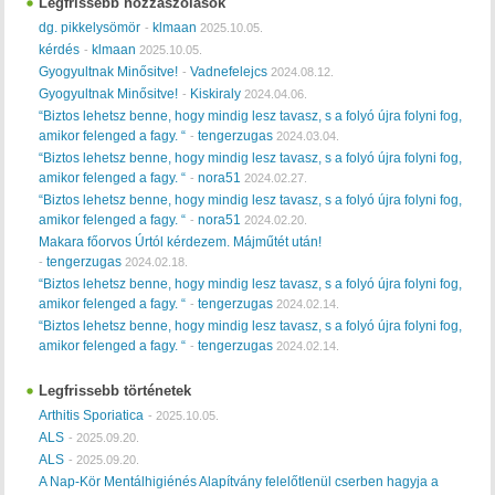
Legfrissebb hozzászólások
dg. pikkelysömör
klmaan
-
2025.10.05.
kérdés
klmaan
-
2025.10.05.
Gyogyultnak Minősitve!
Vadnefelejcs
-
2024.08.12.
Gyogyultnak Minősitve!
Kiskiraly
-
2024.04.06.
“Biztos lehetsz benne, hogy mindig lesz tavasz, s a folyó újra folyni fog,
amikor felenged a fagy. “
tengerzugas
-
2024.03.04.
“Biztos lehetsz benne, hogy mindig lesz tavasz, s a folyó újra folyni fog,
amikor felenged a fagy. “
nora51
-
2024.02.27.
“Biztos lehetsz benne, hogy mindig lesz tavasz, s a folyó újra folyni fog,
amikor felenged a fagy. “
nora51
-
2024.02.20.
Makara főorvos Úrtól kérdezem. Májműtét után!
tengerzugas
-
2024.02.18.
“Biztos lehetsz benne, hogy mindig lesz tavasz, s a folyó újra folyni fog,
amikor felenged a fagy. “
tengerzugas
-
2024.02.14.
“Biztos lehetsz benne, hogy mindig lesz tavasz, s a folyó újra folyni fog,
amikor felenged a fagy. “
tengerzugas
-
2024.02.14.
Legfrissebb történetek
Arthitis Sporiatica
-
2025.10.05.
ALS
-
2025.09.20.
ALS
-
2025.09.20.
A Nap-Kör Mentálhigiénés Alapítvány felelőtlenül cserben hagyja a