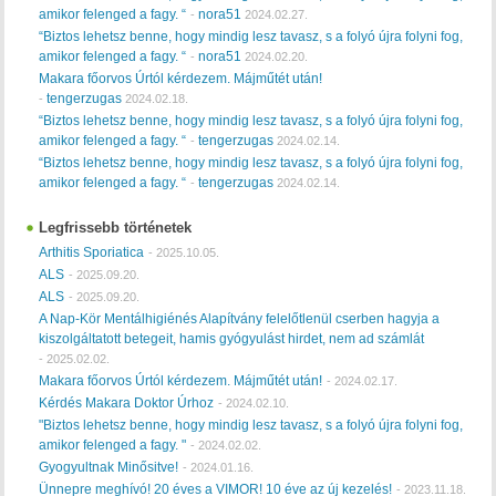
amikor felenged a fagy. “
nora51
-
2024.02.27.
“Biztos lehetsz benne, hogy mindig lesz tavasz, s a folyó újra folyni fog,
amikor felenged a fagy. “
nora51
-
2024.02.20.
Makara főorvos Úrtól kérdezem. Májműtét után!
tengerzugas
-
2024.02.18.
“Biztos lehetsz benne, hogy mindig lesz tavasz, s a folyó újra folyni fog,
amikor felenged a fagy. “
tengerzugas
-
2024.02.14.
“Biztos lehetsz benne, hogy mindig lesz tavasz, s a folyó újra folyni fog,
amikor felenged a fagy. “
tengerzugas
-
2024.02.14.
Legfrissebb történetek
Arthitis Sporiatica
-
2025.10.05.
ALS
-
2025.09.20.
ALS
-
2025.09.20.
A Nap-Kör Mentálhigiénés Alapítvány felelőtlenül cserben hagyja a
kiszolgáltatott betegeit, hamis gyógyulást hirdet, nem ad számlát
-
2025.02.02.
Makara főorvos Úrtól kérdezem. Májműtét után!
-
2024.02.17.
Kérdés Makara Doktor Úrhoz
-
2024.02.10.
"Biztos lehetsz benne, hogy mindig lesz tavasz, s a folyó újra folyni fog,
amikor felenged a fagy. "
-
2024.02.02.
Gyogyultnak Minősitve!
-
2024.01.16.
Ünnepre meghívó! 20 éves a VIMOR! 10 éve az új kezelés!
-
2023.11.18.