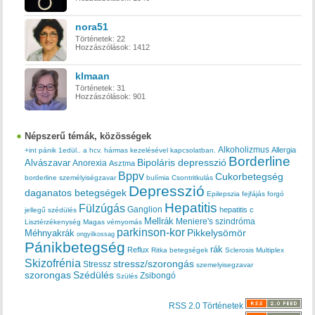
nora51
Történetek:
22
Hozzászólások:
1412
klmaan
Történetek:
31
Hozzászólások:
901
Népszerű témák, közösségek
Alkoholizmus
Allergia
+int pánik
1edül..
a hcv. hármas kezelésével kapcsolatban.
Borderline
Bipoláris depresszió
Alvászavar
Anorexia
Asztma
Bppv
Cukorbetegség
borderline személyiségzavar
bulímia
Csontritkulás
Depresszió
daganatos betegségek
Epilepszia
fejfájás
forgó
Hepatitis
Fülzúgás
Ganglion
hepatitis c
jellegű szédülés
Mellrák
Meniere's szindróma
Lisztérzékenység
Magas vérnyomás
parkinson-kor
Méhnyakrák
Pikkelysömör
ongyilkossag
Pánikbetegség
rák
Reflux
Ritka betegségek
Sclerosis Multiplex
Skizofrénia
stressz/szorongás
Stressz
szemelyisegzavar
szorongas
Szédülés
Zsibongó
Szülés
RSS 2.0 Történetek