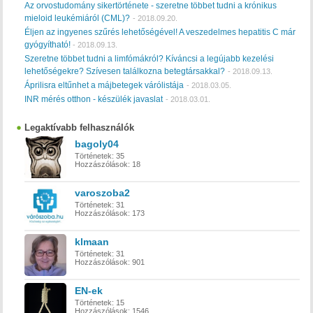
Az orvostudomány sikertörténete - szeretne többet tudni a krónikus
mieloid leukémiáról (CML)?
-
2018.09.20.
Éljen az ingyenes szűrés lehetőségével! A veszedelmes hepatitis C már
gyógyítható!
-
2018.09.13.
Szeretne többet tudni a limfómákról? Kíváncsi a legújabb kezelési
lehetőségekre? Szívesen találkozna betegtársakkal?
-
2018.09.13.
Áprilisra eltűnhet a májbetegek várólistája
-
2018.03.05.
INR mérés otthon - készülék javaslat
-
2018.03.01.
Legaktívabb felhasználók
bagoly04
Történetek:
35
Hozzászólások:
18
varoszoba2
Történetek:
31
Hozzászólások:
173
klmaan
Történetek:
31
Hozzászólások:
901
EN-ek
Történetek:
15
Hozzászólások:
1546