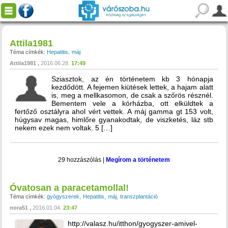
Attila1981
Téma címkék:
Hepatitis
máj
Attila1981
2016.06.28.
17:49
Sziasztok, az én történetem kb 3 hónapja
kezdődött. A fejemen kiütések lettek, a hajam alatt
is, meg a mellkasomon, de csak a szőrös résznél.
Bementem vele a kórházba, ott elküldtek a
fertőző osztályra ahol vért vettek. A máj gamma gt 153 volt,
húgysav magas, himlőre gyanakodtak, de viszketés, láz stb
nekem ezek nem voltak. 5 […]
29 hozzászólás
|
Megírom a történetem
Óvatosan a paracetamollal!
Téma címkék:
gyógyszerek
Hepatitis
máj
transzplantáció
nora51
2016.01.04.
23:47
http://valasz.hu/itthon/gyogyszer-amivel-