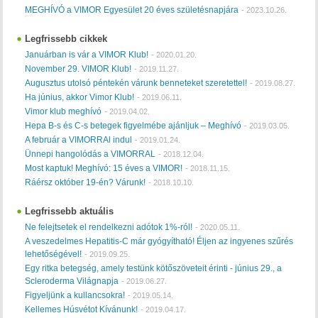
MEGHÍVÓ a VIMOR Egyesület 20 éves születésnapjára
-
2023.10.26.
Legfrissebb cikkek
Januárban is vár a VIMOR Klub!
-
2020.01.20.
November 29. VIMOR Klub!
-
2019.11.27.
Augusztus utolsó péntekén várunk benneteket szeretettel!
-
2019.08.27.
Ha június, akkor Vimor Klub!
-
2019.06.11.
Vimor klub meghívó
-
2019.04.02.
Hepa B-s és C-s betegek figyelmébe ajánljuk – Meghívó
-
2019.03.05.
A február a VIMORRAl indul
-
2019.01.24.
Ünnepi hangolódás a VIMORRAL
-
2018.12.04.
Most kaptuk! Meghívó: 15 éves a VIMOR!
-
2018.11.15.
Ráérsz október 19-én? Várunk!
-
2018.10.10.
Legfrissebb aktuális
Ne felejtsetek el rendelkezni adótok 1%-ról!
-
2020.05.11.
A veszedelmes Hepatitis-C már gyógyítható! Éljen az ingyenes szűrés
lehetőségével!
-
2019.09.25.
Egy ritka betegség, amely testünk kötőszöveteit érinti - június 29., a
Scleroderma Világnapja
-
2019.06.27.
Figyeljünk a kullancsokra!
-
2019.05.14.
Kellemes Húsvétot Kívánunk!
-
2019.04.17.