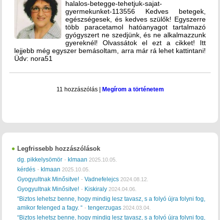
halalos-betegge-tehetjuk-sajat-
gyermekunket-113556 Kedves betegek,
egészségesek, és kedves szülők! Egyszerre
több paracetamol hatóanyagot tartalmazó
gyógyszert ne szedjünk, és ne alkalmazzunk
gyereknél! Olvassátok el ezt a cikket! Itt
lejjebb még egyszer bemásoltam, arra már rá lehet kattintani!
Üdv: nora51
11 hozzászólás
|
Megírom a történetem
Legfrissebb hozzászólások
dg. pikkelysömör
klmaan
-
2025.10.05.
kérdés
klmaan
-
2025.10.05.
Gyogyultnak Minősitve!
Vadnefelejcs
-
2024.08.12.
Gyogyultnak Minősitve!
Kiskiraly
-
2024.04.06.
“Biztos lehetsz benne, hogy mindig lesz tavasz, s a folyó újra folyni fog,
amikor felenged a fagy. “
tengerzugas
-
2024.03.04.
“Biztos lehetsz benne, hogy mindig lesz tavasz, s a folyó újra folyni fog,