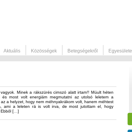
Aktuális
Közösségek
Betegségekről
Egyesülete
vagyok. Minek a rákszürés cimszó alatt irtam!! Múult héten
, és most volt energiám megmutatni az utolsó leletem a
az a helyzet, hogy nem méhnyakrákom volt, hanem méhtest
, ami a leleten rá is volt irva, de most jutottam el, hogy
 Ebből […]