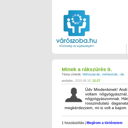
Minek a rákszürés II.
Téma címkék:
Méhnyakrák
méhtestrák
rák
andyka
2010.08.10.
12:27
Üdv Mindenkinek! Andi 
voltam nőgyógyásznál
nőgyógyászomnak. Hát 
rosszindulatú daganata
megkérdezzem, mi is volt a bajom.
1 hozzászólás
|
Megírom a történetem