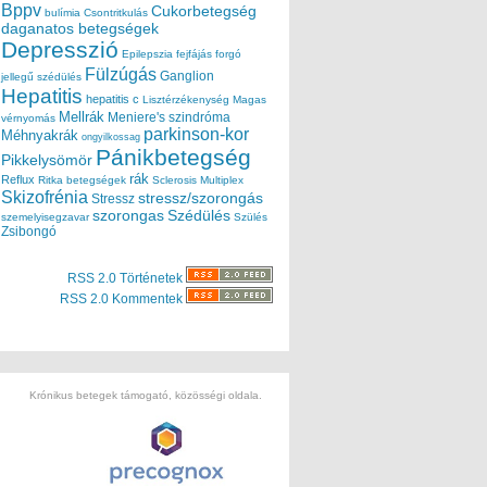
Bppv
Cukorbetegség
bulímia
Csontritkulás
daganatos betegségek
Depresszió
Epilepszia
fejfájás
forgó
Fülzúgás
Ganglion
jellegű szédülés
Hepatitis
hepatitis c
Lisztérzékenység
Magas
Mellrák
Meniere's szindróma
vérnyomás
parkinson-kor
Méhnyakrák
ongyilkossag
Pánikbetegség
Pikkelysömör
rák
Reflux
Ritka betegségek
Sclerosis Multiplex
Skizofrénia
stressz/szorongás
Stressz
szorongas
Szédülés
szemelyisegzavar
Szülés
Zsibongó
RSS 2.0 Történetek
RSS 2.0 Kommentek
Krónikus betegek támogató, közösségi oldala.