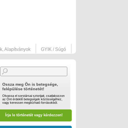
k, Alapítványok
GYIK / Súgó
Ossza meg Ön is betegsége,
felépülése történetét!
Olvassa el sorstársai sztorijait, csatlakozzon
az Önt érdeklő betegségek közösségéhez,
vagy keressen megbízható forrásokból.
Írja le történetét vagy kérdezzen!