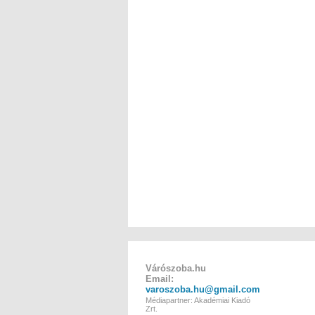
Várószoba.hu
Email:
varoszoba.hu@gmail.com
Médiapartner: Akadémiai Kiadó
Zrt.