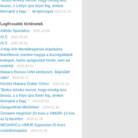
“Biztos lehetsz benne, hogy mindig lesz
tavasz, s a folyó újra folyni fog, amikor
felenged a fagy. “
tengerzugas
-
2024.02.14.
Legfrissebb történetek
Arthitis Sporiatica
-
2025.10.05.
ALS
-
2025.09.20.
ALS
-
2025.09.20.
A Nap-Kör Mentálhigiénés Alapítvány
felelőtlenül cserben hagyja a kiszolgáltatott
betegeit, hamis gyógyulást hirdet, nem ad
számlát
-
2025.02.02.
Makara főorvos Úrtól kérdezem. Májműtét
után!
-
2024.02.17.
Kérdés Makara Doktor Úrhoz
-
2024.02.10.
"Biztos lehetsz benne, hogy mindig lesz
tavasz, s a folyó újra folyni fog, amikor
felenged a fagy. "
-
2024.02.02.
Gyogyultnak Minősitve!
-
2024.01.16.
Ünnepre meghívó! 20 éves a VIMOR! 10 éve
az új kezelés!
-
2023.11.18.
MEGHÍVÓ a VIMOR Egyesület 20 éves
születésnapjára
-
2023.10.26.