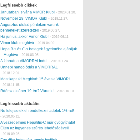
Legfrissebb cikkek
Januárban is vár a VIMOR Klub!
-
2020.01.20.
November 29. VIMOR Klub!
-
2019.11.27.
Augusztus utolsó péntekén várunk
benneteket szeretettel!
-
2019.08.27.
Ha június, akkor Vimor Klub!
-
2019.06.11.
Vimor klub meghívó
-
2019.04.02.
Hepa B-s és C-s betegek figyelmébe ajánljuk
– Meghívó
-
2019.03.05.
A február a VIMORRAl indul
-
2019.01.24.
Ünnepi hangolódás a VIMORRAL
-
2018.12.04.
Most kaptuk! Meghívó: 15 éves a VIMOR!
-
2018.11.15.
Ráérsz október 19-én? Várunk!
-
2018.10.10.
Legfrissebb aktuális
Ne felejtsetek el rendelkezni adótok 1%-ról!
-
2020.05.11.
A veszedelmes Hepatitis-C már gyógyítható!
Éljen az ingyenes szűrés lehetőségével!
-
2019.09.25.
Egy ritka betegség, amely testünk