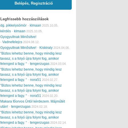
Belépés, Regisztráció
Legfrissebb hozzászólások
dg. pikkelysömör
klmaan
-
2025.10.05.
kérdés
klmaan
-
2025.10.05.
Gyogyultnak Minősitve!
Vadnefelejcs
-
2024.08.12.
Gyogyultnak Minősitve!
Kiskiraly
-
2024.04.06.
“Biztos lehetsz benne, hogy mindig lesz
tavasz, s a folyó újra folyni fog, amikor
felenged a fagy. “
tengerzugas
-
2024.03.04.
“Biztos lehetsz benne, hogy mindig lesz
tavasz, s a folyó újra folyni fog, amikor
felenged a fagy. “
nora51
-
2024.02.27.
“Biztos lehetsz benne, hogy mindig lesz
tavasz, s a folyó újra folyni fog, amikor
felenged a fagy. “
nora51
-
2024.02.20.
Makara főorvos Úrtól kérdezem. Májműtét
után!
tengerzugas
-
2024.02.18.
“Biztos lehetsz benne, hogy mindig lesz
tavasz, s a folyó újra folyni fog, amikor
felenged a fagy. “
tengerzugas
-
2024.02.14.