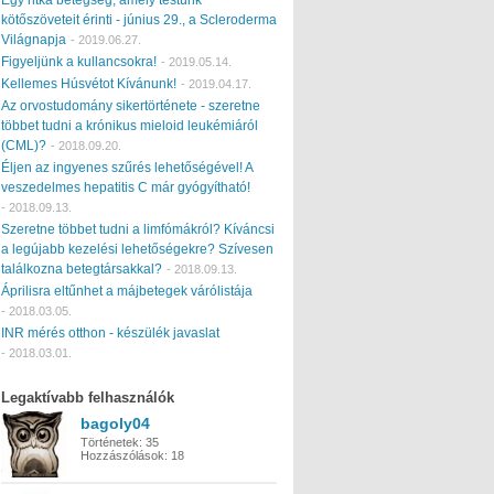
kötőszöveteit érinti - június 29., a Scleroderma
Világnapja
-
2019.06.27.
Figyeljünk a kullancsokra!
-
2019.05.14.
Kellemes Húsvétot Kívánunk!
-
2019.04.17.
Az orvostudomány sikertörténete - szeretne
többet tudni a krónikus mieloid leukémiáról
(CML)?
-
2018.09.20.
Éljen az ingyenes szűrés lehetőségével! A
veszedelmes hepatitis C már gyógyítható!
-
2018.09.13.
Szeretne többet tudni a limfómákról? Kíváncsi
a legújabb kezelési lehetőségekre? Szívesen
találkozna betegtársakkal?
-
2018.09.13.
Áprilisra eltűnhet a májbetegek várólistája
-
2018.03.05.
INR mérés otthon - készülék javaslat
-
2018.03.01.
Legaktívabb felhasználók
bagoly04
Történetek:
35
Hozzászólások:
18