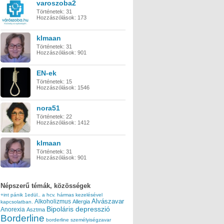
varoszoba2
Történetek:
31
Hozzászólások:
173
klmaan
Történetek:
31
Hozzászólások:
901
EN-ek
Történetek:
15
Hozzászólások:
1546
nora51
Történetek:
22
Hozzászólások:
1412
klmaan
Történetek:
31
Hozzászólások:
901
Népszerű témák, közösségek
+int pánik
1edül..
a hcv. hármas kezelésével
Alvászavar
Alkoholizmus
Allergia
kapcsolatban.
Bipoláris depresszió
Anorexia
Asztma
Borderline
borderline személyiségzavar