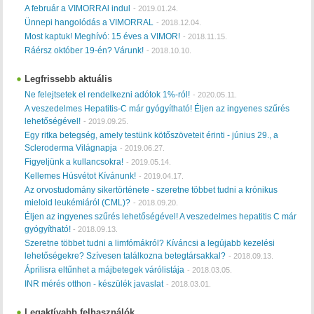
A február a VIMORRAl indul
-
2019.01.24.
Ünnepi hangolódás a VIMORRAL
-
2018.12.04.
Most kaptuk! Meghívó: 15 éves a VIMOR!
-
2018.11.15.
Ráérsz október 19-én? Várunk!
-
2018.10.10.
Legfrissebb aktuális
Ne felejtsetek el rendelkezni adótok 1%-ról!
-
2020.05.11.
A veszedelmes Hepatitis-C már gyógyítható! Éljen az ingyenes szűrés
lehetőségével!
-
2019.09.25.
Egy ritka betegség, amely testünk kötőszöveteit érinti - június 29., a
Scleroderma Világnapja
-
2019.06.27.
Figyeljünk a kullancsokra!
-
2019.05.14.
Kellemes Húsvétot Kívánunk!
-
2019.04.17.
Az orvostudomány sikertörténete - szeretne többet tudni a krónikus
mieloid leukémiáról (CML)?
-
2018.09.20.
Éljen az ingyenes szűrés lehetőségével! A veszedelmes hepatitis C már
gyógyítható!
-
2018.09.13.
Szeretne többet tudni a limfómákról? Kíváncsi a legújabb kezelési
lehetőségekre? Szívesen találkozna betegtársakkal?
-
2018.09.13.
Áprilisra eltűnhet a májbetegek várólistája
-
2018.03.05.
INR mérés otthon - készülék javaslat
-
2018.03.01.
Legaktívabb felhasználók