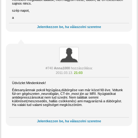
sajnos nincs.
szép napot,
a
Jelentkezzen be, ha válaszolni szeretne
#740
Anna1000
hozzászólása:
2011.03.13.
21:03
Üdvözlet Mindenkinek!
Édesanyámnak pokoli fejzúgása,dübörgése van már közel fél éve. Voltunk
fül-orr gégészeten ,neurológián, CT-én ,most jön az MRI. Nyúgtatókat
antidepresszánsokat nem tud szedni. Nem találtak semmi
különöset(meszesedés, hallás csökkenés) ami magyarázná a dübörgést.
Ha valaki tud valami segítséget megköszönöm.
Jelentkezzen be, ha válaszolni szeretne