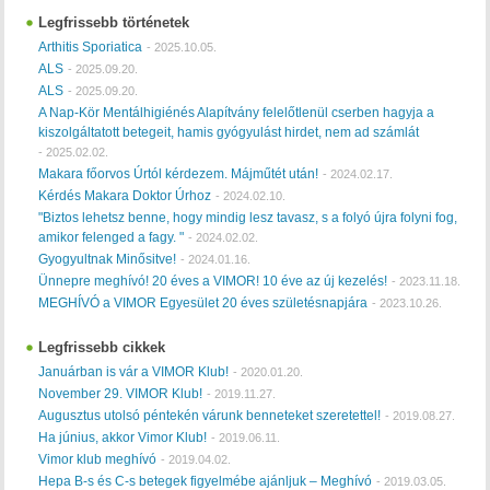
Legfrissebb történetek
Arthitis Sporiatica
-
2025.10.05.
ALS
-
2025.09.20.
ALS
-
2025.09.20.
A Nap-Kör Mentálhigiénés Alapítvány felelőtlenül cserben hagyja a
kiszolgáltatott betegeit, hamis gyógyulást hirdet, nem ad számlát
-
2025.02.02.
Makara főorvos Úrtól kérdezem. Májműtét után!
-
2024.02.17.
Kérdés Makara Doktor Úrhoz
-
2024.02.10.
"Biztos lehetsz benne, hogy mindig lesz tavasz, s a folyó újra folyni fog,
amikor felenged a fagy. "
-
2024.02.02.
Gyogyultnak Minősitve!
-
2024.01.16.
Ünnepre meghívó! 20 éves a VIMOR! 10 éve az új kezelés!
-
2023.11.18.
MEGHÍVÓ a VIMOR Egyesület 20 éves születésnapjára
-
2023.10.26.
Legfrissebb cikkek
Januárban is vár a VIMOR Klub!
-
2020.01.20.
November 29. VIMOR Klub!
-
2019.11.27.
Augusztus utolsó péntekén várunk benneteket szeretettel!
-
2019.08.27.
Ha június, akkor Vimor Klub!
-
2019.06.11.
Vimor klub meghívó
-
2019.04.02.
Hepa B-s és C-s betegek figyelmébe ajánljuk – Meghívó
-
2019.03.05.