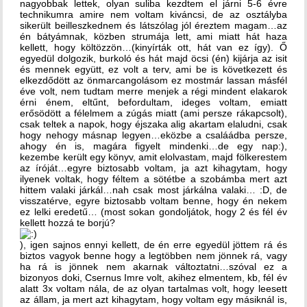
nagyobbak lettek, olyan suliba kezdtem el járni 5-6 évre
technikumra amire nem voltam kiváncsi, de az osztályba
sikerült beilleszkednem és látszólag jól éreztem magam…az
én bátyámnak, közben strumája lett, ami miatt hát haza
kellett, hogy költözzön…(kinyírták ott, hát van ez így). Ő
egyedül dolgozik, burkoló és hát majd öcsi (én) kijárja az isit
és mennek együtt, ez volt a terv, ami be is következett és
elkezdődött az önmarcangolásom ez mostmár lassan másfél
éve volt, nem tudtam merre menjek a régi mindent elakarok
érni énem, eltűnt, befordultam, ideges voltam, emiatt
erősödött a félelmem a zúgás miatt (ami persze rákapcsolt),
csak teltek a napok, hogy éjszaka alig akartam elaludni, csak
hogy nehogy másnap legyen…eközbe a csaláádba persze,
ahogy én is, magára figyelt mindenki…de egy nap:),
kezembe került egy könyv, amit elolvastam, majd fölkerestem
az íróját…egyre biztosabb voltam, ja azt kihagytam, hogy
ilyenek voltak, hogy féltem a sötétbe a szobámba mert azt
hittem valaki járkál…nah csak most járkálna valaki… :D, de
visszatérve, egyre biztosabb voltam benne, hogy én nekem
ez lelki eredetű… (most sokan gondoljátok, hogy 2 és fél év
kellett hozzá te borjú?
), igen sajnos ennyi kellett, de én erre egyedül jöttem rá és
biztos vagyok benne hogy a legtöbben nem jönnek rá, vagy
ha rá is jönnek nem akarnak változtatni…szóval ez a
bizonyos doki, Csernus Imre volt, akihez elmentem, kb, fél év
alatt 3x voltam nála, de az olyan tartalmas volt, hogy leesett
az állam, ja mert azt kihagytam, hogy voltam egy másiknál is,