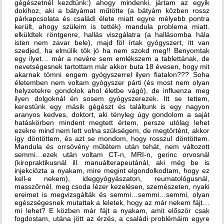
gégészetnél kezdtünk:) ahogy mindenki, jártam az egyik
dokihoz, aki a bátyámat műtötte (a bátyám közben rossz
párkapcsolata és családi élete miatt egyre mélyebb pontra
került, ahogy szüleim is tették) mandula problema miatt.
elküldtek röntgenre, hallás viszgálatra (a hallásomba hála
isten nem zavar bele), majd föl írtak gyógyszert, itt van
szedjed, ha elmúlik tök jó ha nem szokd meg!! Benyomtak
egy ilyet… már a nevére sem emlékszem a tablettának, de
nevetségesnek tartottam már akkor buta 18 évesen, hogy mit
akarnak tömni engem gyógyszerrel ilyen fiatalon??? Soha
életemben nem voltam gyógyszer párti (és most nem olyan
helyzetekre gondolok ahol életbe vágó), de influenza meg
ilyen dolgoknál én sosem gyógyszerezek. Itt se tettem,
kerestünk egy másik gégészt és találtunk is egy nagyon
aranyos kedves, doktort, aki tényleg úgy gondolom a saját
hatáskörben mindent megtett értem, persze utólag lehet
ezekre mind nem lett volna szükségem, de megtörtént, akkor
így döntöttem, és azt se mondom, hogy rosszul döntöttem.
Mandula és orrsövény műtétem után tehát, nem változott
semmi…ezek után voltam CT-n, MRI-n, gerinc orvosnál
(kiropraktikusnál ill. manuálterapeutánál, aki még be is
injekciózta a nyakam, mire megint elgondolkodtam, hogy ez
kell-e nekem), ideggyógyászaton, reumatológusnál,
masszőrnél, meg csoda lézer kezelésen, szemészeten, nyaki
ereimet is megvizsgálták és semmi…semmi…semmi, olyan
egészségesnek mutattak a leletek, hogy az már nekem fájt…
mi lehet? E közben már fájt a nyakam, amit először csak
fogdostam, utána jött az érzés, a családi problémáim egyre