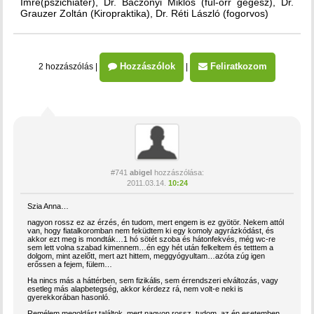
Imre(pszichiáter), Dr. Baczonyi Miklós (fül-orr gégész), Dr.
Grauzer Zoltán (Kiropraktika), Dr. Réti László (fogorvos)
Hozzászólok
Feliratkozom
2 hozzászólás
|
|
#741
abigel
hozzászólása:
2011.03.14.
10:24
Szia Anna…
nagyon rossz ez az érzés, én tudom, mert engem is ez gyötör. Nekem attól
van, hogy fiatalkoromban nem feküdtem ki egy komoly agyrázkódást, és
akkor ezt meg is mondták…1 hó sötét szoba és hátonfekvés, még wc-re
sem lett volna szabad kimennem…én egy hét után felkeltem és tetttem a
dolgom, mint azelőtt, mert azt hittem, meggyógyultam…azóta zúg igen
erőssen a fejem, fülem…
Ha nincs más a háttérben, sem fizikális, sem érrendszeri elváltozás, vagy
esetleg más alapbetegség, akkor kérdezz rá, nem volt-e neki is
gyerekkorában hasonló.
Remélem megoldást találtok, mert nagyon rossz, tudom, az én esetemben