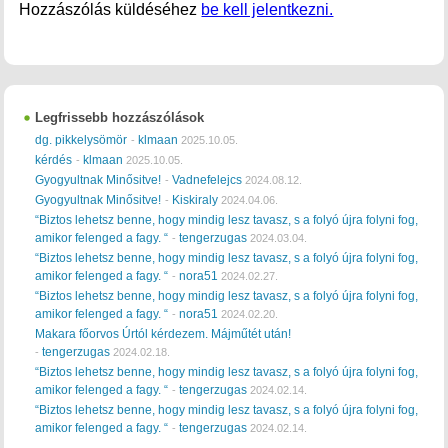
Hozzászólás küldéséhez
be kell jelentkezni.
Legfrissebb hozzászólások
dg. pikkelysömör
klmaan
-
2025.10.05.
kérdés
klmaan
-
2025.10.05.
Gyogyultnak Minősitve!
Vadnefelejcs
-
2024.08.12.
Gyogyultnak Minősitve!
Kiskiraly
-
2024.04.06.
“Biztos lehetsz benne, hogy mindig lesz tavasz, s a folyó újra folyni fog,
amikor felenged a fagy. “
tengerzugas
-
2024.03.04.
“Biztos lehetsz benne, hogy mindig lesz tavasz, s a folyó újra folyni fog,
amikor felenged a fagy. “
nora51
-
2024.02.27.
“Biztos lehetsz benne, hogy mindig lesz tavasz, s a folyó újra folyni fog,
amikor felenged a fagy. “
nora51
-
2024.02.20.
Makara főorvos Úrtól kérdezem. Májműtét után!
tengerzugas
-
2024.02.18.
“Biztos lehetsz benne, hogy mindig lesz tavasz, s a folyó újra folyni fog,
amikor felenged a fagy. “
tengerzugas
-
2024.02.14.
“Biztos lehetsz benne, hogy mindig lesz tavasz, s a folyó újra folyni fog,
amikor felenged a fagy. “
tengerzugas
-
2024.02.14.