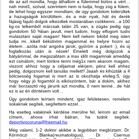
de az azt mondta, hogy áthallom a fülemmel biztos a vért…
nah mind1, szóval, szerintem nem is tudja, hogy zúg a fülem,
de lehet hogy egyszer mondtam, de úgy gondolom kiderültek
a hazugságok körülöttem…és a már nyak, hát és derék
fájásig fajuló dolgok elkezdtek mostanában csökkenni…a 100
kg-os lelkemből márcsak talán 25 van, a zúgás pedig úgy
gondolom 50 %ban javult, mert tudom, hogy elfogom tudni
mulasztani saját magam! Nem kell nekem bilobil meg isten
tudja mi…kikell békülnöm magammal és helyre hozni az
életem…azóta már angolra járok, gyűröm a pokert :), és új
foglalkozás után is nézek! Emelett még dolgozok a
bátyámmal, de megszabtam a max időt magamnak ameddig
ezt csinálom, mert tönkre tenni még1x nem akarom magam,
viszont ahhoz hogy a céljaimat elérjem, pénz kell ehhez
pedig, dolgoznom kell tanulás mellett!! Jaaah és kihúzták a 4
bölcsesség fogamat is mert az is okozhatja elvileg:S, úgy
hogy négy jó fogamtól is elköszöntem, bár a dokim, akihez
már borzasztó rég járunk azt mondta, ő nem tenné…de hát
ez is az én döntésem volt…
Úgy gondolom leírtam mindent, igaz felületesen, remélem
sokaknak segítek, segítettem ezzel…
Ha esetleg valakinek kérdése merülne fel, leírom az email
címem, ahova írhat bátran, ha tudok segítek:
deportivocoruna@freemail.hu
Még valami, 1-2 doktor akikbe a legjobban megbíztam: Dr.
Körmöczi Blanka(reumatológus), Dr. Csernus