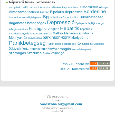
Népszerű témák, közösségek
Alkoholizmus
Allergia
+int pánik
1edül..
a hcv. hármas kezelésével kapcsolatban.
Borderline
Bipoláris depresszió
Alvászavar
Anorexia
Asztma
Bppv
Cukorbetegség
borderline személyiségzavar
bulímia
Csontritkulás
Depresszió
daganatos betegségek
Epilepszia
fejfájás
forgó
Hepatitis
Fülzúgás
Ganglion
hepatitis c
jellegű szédülés
Mellrák
Meniere's szindróma
Lisztérzékenység
Magas vérnyomás
parkinson-kor
Méhnyakrák
Pikkelysömör
ongyilkossag
Pánikbetegség
rák
Reflux
Ritka betegségek
Sclerosis Multiplex
Skizofrénia
stressz/szorongás
Stressz
szemelyisegzavar
szorongas
Szédülés
Zsibongó
Szülés
RSS 2.0 Történetek
RSS 2.0 Kommentek
Várószoba.hu
Email:
varoszoba.hu@gmail.com
Médiapartner: Akadémiai
Kiadó Zrt.