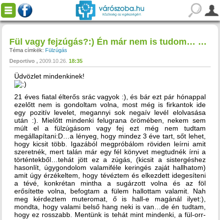
Fül vagy fejzúgás?:) Én már nem is tudom… és ami még mögötte van…
Téma címkék:
Fülzúgás
Deportivo
2009.10.26.
18:35
Üdvözlet mindenkinek!
21 éves fiatal élterős srác vagyok :), és bár ezt pár hónappal
ezelőtt nem is gondoltam volna, most még is firkantok ide
egy pozitív levelet, megannyi sok negaív levél elolvasása
után :). Mielőtt mindenki felugrana örömében, nekem sem
múlt el a fülzúgásom vagy fej ezt még nem tudtam
megállapítani:D…a lényeg, hogy mindez 3 éve tart, sőt lehet,
hogy kicsit több. Igazából megpróbálom röviden leírni amit
szeretnék, mert talán már egy fél könyvet megtudnék írni a
történtekből…tehát jött ez a zúgás, (kicsit a sistergéshez
hasonlít, úgygondolom valamiféle keringés zaját hallhatom)
amit úgy érzékeltem, hogy tévéztem és elkezdett idegesíteni
a tévé, konkrétan mintha a sugárzott volna és az föl
erősítette volna, befogtam a fülem hallottam valamit. Nah
meg kérdeztem muteromat, ő is hall-e magánál ilyet:),
mondta, hogy valami belső hang neki is van…de én tudtam,
hogy ez rosszabb. Mentünk is tehát mint mindenki, a fül-orr-