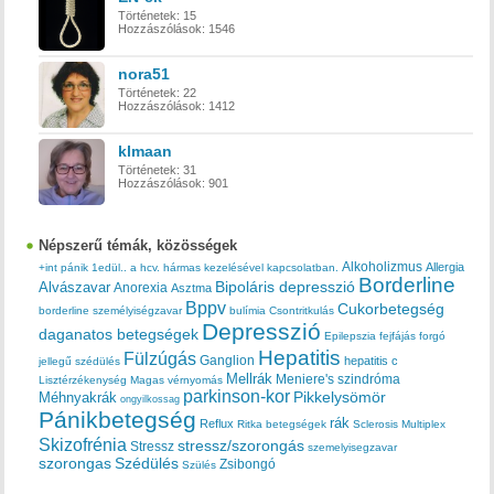
Történetek:
15
Hozzászólások:
1546
nora51
Történetek:
22
Hozzászólások:
1412
klmaan
Történetek:
31
Hozzászólások:
901
Népszerű témák, közösségek
Alkoholizmus
Allergia
+int pánik
1edül..
a hcv. hármas kezelésével kapcsolatban.
Borderline
Bipoláris depresszió
Alvászavar
Anorexia
Asztma
Bppv
Cukorbetegség
borderline személyiségzavar
bulímia
Csontritkulás
Depresszió
daganatos betegségek
Epilepszia
fejfájás
forgó
Hepatitis
Fülzúgás
Ganglion
hepatitis c
jellegű szédülés
Mellrák
Meniere's szindróma
Lisztérzékenység
Magas vérnyomás
parkinson-kor
Méhnyakrák
Pikkelysömör
ongyilkossag
Pánikbetegség
rák
Reflux
Ritka betegségek
Sclerosis Multiplex
Skizofrénia
stressz/szorongás
Stressz
szemelyisegzavar
szorongas
Szédülés
Zsibongó
Szülés