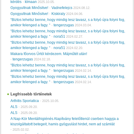
kérdés
klmaan
-
2025.10.05.
Gyogyultnak Minősitve!
Vadnefelejcs
-
2024.08.12.
Gyogyultnak Minősitve!
Kiskiraly
-
2024.04.06.
“Biztos lehetsz benne, hogy mindig lesz tavasz, s a folyó újra folyni fog,
amikor felenged a fagy. “
tengerzugas
-
2024.03.04.
“Biztos lehetsz benne, hogy mindig lesz tavasz, s a folyó újra folyni fog,
amikor felenged a fagy. “
nora51
-
2024.02.27.
“Biztos lehetsz benne, hogy mindig lesz tavasz, s a folyó újra folyni fog,
amikor felenged a fagy. “
nora51
-
2024.02.20.
Makara főorvos Úrtól kérdezem. Májműtét után!
tengerzugas
-
2024.02.18.
“Biztos lehetsz benne, hogy mindig lesz tavasz, s a folyó újra folyni fog,
amikor felenged a fagy. “
tengerzugas
-
2024.02.14.
“Biztos lehetsz benne, hogy mindig lesz tavasz, s a folyó újra folyni fog,
amikor felenged a fagy. “
tengerzugas
-
2024.02.14.
Legfrissebb történetek
Arthitis Sporiatica
-
2025.10.05.
ALS
-
2025.09.20.
ALS
-
2025.09.20.
A Nap-Kör Mentálhigiénés Alapítvány felelőtlenül cserben hagyja a
kiszolgáltatott betegeit, hamis gyógyulást hirdet, nem ad számlát
-
2025.02.02.