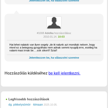
Jelentkezzen be, ha válaszolni szeretne
#1008
Adelka
hozzászólása:
2010.01.14.
10:03
Hat lehet nalatok van ilyen segely ,de itt nalunk azt mondtak nekem ,hogy
mivel ez a betegseg gyogyithato nem adnak semmi nyugdij erre, esetleg ha
valami mast irnak be….sok sikert!! Szia!!
Jelentkezzen be, ha válaszolni szeretne
Hozzászólás küldéséhez
be kell jelentkezni.
Legfrissebb hozzászólások
dg. pikkelysömör
klmaan
-
2025.10.05.