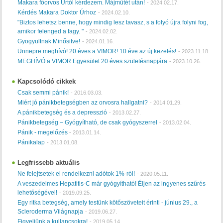
Makara főorvos Úrtól kérdezem. Májműtét után!
-
2024.02.17.
Kérdés Makara Doktor Úrhoz
-
2024.02.10.
"Biztos lehetsz benne, hogy mindig lesz tavasz, s a folyó újra folyni fog,
amikor felenged a fagy. "
-
2024.02.02.
Gyogyultnak Minősitve!
-
2024.01.16.
Ünnepre meghívó! 20 éves a VIMOR! 10 éve az új kezelés!
-
2023.11.18.
MEGHÍVÓ a VIMOR Egyesület 20 éves születésnapjára
-
2023.10.26.
Kapcsolódó cikkek
Csak semmi pánik!
-
2016.03.03.
Miért jó pánikbetegségben az orvosra hallgatni?
-
2014.01.29.
A pánikbetegség és a depresszió
-
2013.02.27.
Pánikbetegség – Gyógyítható, de csak gyógyszerrel
-
2013.02.04.
Pánik - megelőzés
-
2013.01.14.
Pánikalap
-
2013.01.08.
Legfrissebb aktuális
Ne felejtsetek el rendelkezni adótok 1%-ról!
-
2020.05.11.
A veszedelmes Hepatitis-C már gyógyítható! Éljen az ingyenes szűrés
lehetőségével!
-
2019.09.25.
Egy ritka betegség, amely testünk kötőszöveteit érinti - június 29., a
Scleroderma Világnapja
-
2019.06.27.
Figyeljünk a kullancsokra!
-
2019.05.14.