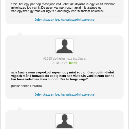
Szia..hat egy par nap most jobb volt lehet az idojaras is egy kicsit feldobot
mivel szep ido van itt.De azert vannak rosz napjaim is ,sajnos ez
van.egyszer igy maskor ugy?! tudod hogy van?!kitartast neked is!!
Jelentkezzen be, ha válaszolni szeretne
#1013
dollarka
hozzászólása:
2010.02.23.
09:46
szia !sajna nem vagyok jol ugyan ugy mint eddig :(neuroptim diétát
végzek már 1 honapja de eddig nem sok változás van!!bizom benne
bár hosszadalmas lessz tudom!!!és te hogy vagy?
pussz neked:Dollarka
Jelentkezzen be, ha válaszolni szeretne