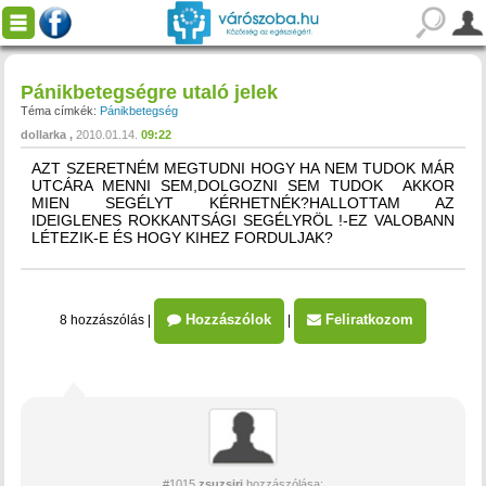
Pánikbetegségre utaló jelek
Téma címkék:
Pánikbetegség
dollarka
2010.01.14.
09:22
AZT SZERETNÉM MEGTUDNI HOGY HA NEM TUDOK MÁR
UTCÁRA MENNI SEM,DOLGOZNI SEM TUDOK AKKOR
MIEN SEGÉLYT KÉRHETNÉK?HALLOTTAM AZ
IDEIGLENES ROKKANTSÁGI SEGÉLYRÖL !-EZ VALOBANN
LÉTEZIK-E ÉS HOGY KIHEZ FORDULJAK?
Hozzászólok
Feliratkozom
8 hozzászólás
|
|
#1015
zsuzsiri
hozzászólása: