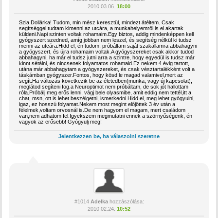
2010.03.06.
18:00
Szia Dollárka! Tudom, min mész keresztül, mindezt átéltem. Csak
segítséggel tudtam kimenni az utcára, a munkahelyemről is el akartak
küldeni.Napi szinten voltak rohamaim.Egy biztos, addig mindenképpen kell
gyógyszert szedned, amíg jobban nem leszel, és segítség nélkül ki tudsz
menni az utcára.Hidd el, én tudom, próbáltam saját szakállamra abbahagyni
a gyógyszert, és újra rohamaim voltak.A gyógyszereket csak akkor tudod
abbahagyni, ha már el tudsz jutni arra a szintre, hogy egyedül is tudsz már
kinnt sétálni, és nincsenek folyamatos rohamaid.Ez nekem 4 évig tartott,
utána már abbahagytam a gyógyszereket, és csak vésztartalékként volt a
táskámban gyógyszer.Fontos, hogy kösd le magad valamivel,mert az
segít.Ha változás következik be az életedben(munka, vagy új kapcsolat),
meglátod segíteni fog.a Neuroptimot nem próbáltam, de sok jót hallottam
róla.Próbálj meg erős lenni, vágj bele olyasmibe, amit eddig nem tettél,itt a
chat, msn, ott is lehet beszélgetni, ismerkedni.Hidd el, meg lehet gyógyulni,
igaz, ez hosszú folyamat.Nekem most megint előjöttek 3 év után a
félelmek,voltam orvosnál is.De nem hagyom el magam, mert családom
van,nem adhatom fel.Igyekszem megmutatni ennek a szörnyűségenk, én
vagyok az erősebb! Gyógyulj meg!
Jelentkezzen be, ha válaszolni szeretne
#1014
Adelka
hozzászólása:
2010.02.24.
10:52