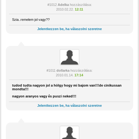
#1012
Adelka
hozzászólása:
2010.02.22.
12:11
Szia..remelem jol vagy??
Jelentkezzen be, ha válaszolni szeretne
#1011
dollarka
hozzászólása:
2010.01.14.
17:14
tudod tudta nagyon jol a hölgy hogy mi bajom van!!!de cinikussan
mondta!!!
nagyon aranyos vagy és puszi neked!!!
Jelentkezzen be, ha válaszolni szeretne