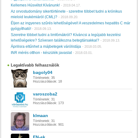
Kellemes Húsvétot Kívánunk!
-
2019.04.17.
Az orvostudomány sikertörténete - szeretne többet tudni a krónikus
mieloid leukémiáról (CML)?
-
2018.09.20.
Éljen az ingyenes szűrés lehetőségével! A veszedelmes hepatitis C már
gyógyítható!
-
2018.09.13.
Szeretne többet tudni a limfómákról? Kíváncsi a legújabb kezelési
lehetőségekre? Szívesen találkozna betegtársakkal?
-
2018.09.13.
Áprilisra eltűnhet a májbetegek várólistája
-
2018.03.05.
INR mérés otthon - készülék javaslat
-
2018.03.01.
Legaktívabb felhasználók
bagoly04
Történetek:
35
Hozzászólások:
18
varoszoba2
Történetek:
31
Hozzászólások:
173
klmaan
Történetek:
31
Hozzászólások:
901
EN-ek