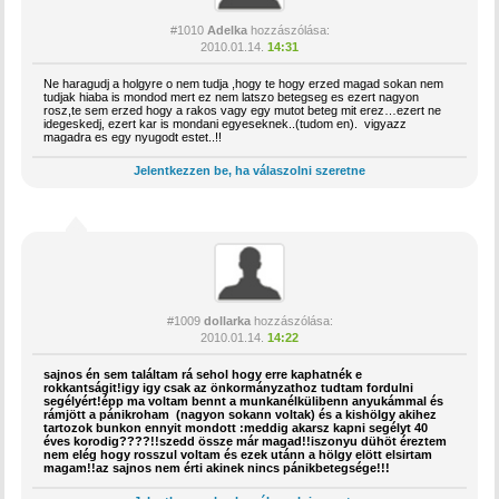
#1010
Adelka
hozzászólása:
2010.01.14.
14:31
Ne haragudj a holgyre o nem tudja ,hogy te hogy erzed magad sokan nem
tudjak hiaba is mondod mert ez nem latszo betegseg es ezert nagyon
rosz,te sem erzed hogy a rakos vagy egy mutot beteg mit erez…ezert ne
idegeskedj, ezert kar is mondani egyeseknek..(tudom en). vigyazz
magadra es egy nyugodt estet..!!
Jelentkezzen be, ha válaszolni szeretne
#1009
dollarka
hozzászólása:
2010.01.14.
14:22
sajnos én sem találtam rá sehol hogy erre kaphatnék e
rokkantságit!igy igy csak az önkormányzathoz tudtam fordulni
segélyért!épp ma voltam bennt a munkanélkülibenn anyukámmal és
rámjött a pánikroham (nagyon sokann voltak) és a kishölgy akihez
tartozok bunkon ennyit mondott :meddig akarsz kapni segélyt 40
éves korodig????!!szedd össze már magad!!iszonyu dühöt éreztem
nem elég hogy rosszul voltam és ezek utánn a hölgy elött elsirtam
magam!!az sajnos nem érti akinek nincs pánikbetegsége!!!