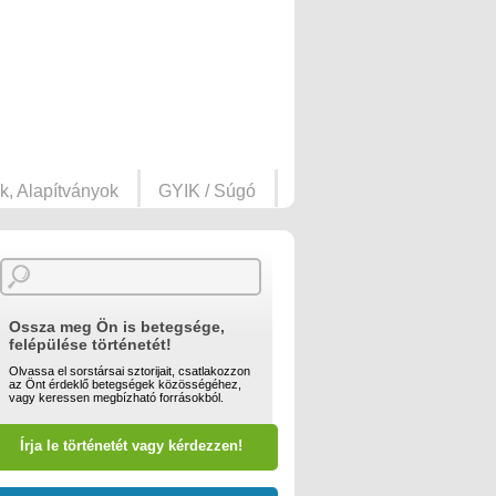
k, Alapítványok
GYIK / Súgó
Ossza meg Ön is betegsége,
felépülése történetét!
Olvassa el sorstársai sztorijait, csatlakozzon
az Önt érdeklő betegségek közösségéhez,
vagy keressen megbízható forrásokból.
Írja le történetét vagy kérdezzen!