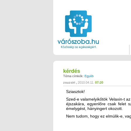
kérdés
Téma címkék:
Egyéb
zsuzsiri
2010.04.11.
07:20
Sziasztok!
Szed-e valamelyikőtök Velaxin-t az
éjszakára, egyenlőre csak felet
émelygést, hányingert okozott.
Nem tudom, hogy ez elmúlik-e, vag