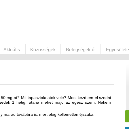
Aktuális
Közösségek
Betegségekről
Egyesülete
 50 mg-at? Mit tapasztalatatok vele? Most kezdtem el szedni
 szedek 1 hétig, utána mehet majd az egész szem. Nekem
y marad továbbra is, mert elég kellemetlen éjszaka.