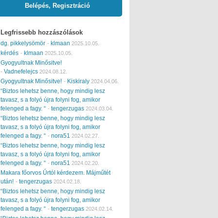
Belépés, Regisztráció
Legfrissebb hozzászólások
dg. pikkelysömör
klmaan
-
2025.10.05.
kérdés
klmaan
-
2025.10.05.
Gyogyultnak Minősitve!
Vadnefelejcs
-
2024.08.12.
Gyogyultnak Minősitve!
Kiskiraly
-
2024.04.06.
“Biztos lehetsz benne, hogy mindig lesz
tavasz, s a folyó újra folyni fog, amikor
felenged a fagy. “
tengerzugas
-
2024.03.04.
“Biztos lehetsz benne, hogy mindig lesz
tavasz, s a folyó újra folyni fog, amikor
felenged a fagy. “
nora51
-
2024.02.27.
“Biztos lehetsz benne, hogy mindig lesz
tavasz, s a folyó újra folyni fog, amikor
felenged a fagy. “
nora51
-
2024.02.20.
Makara főorvos Úrtól kérdezem. Májműtét
után!
tengerzugas
-
2024.02.18.
“Biztos lehetsz benne, hogy mindig lesz
tavasz, s a folyó újra folyni fog, amikor
felenged a fagy. “
tengerzugas
-
2024.02.14.