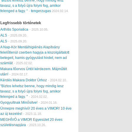
“Biztos lehetsz benne, hogy mindig lesz
tavasz, s a folyó újra folyni fog, amikor
felenged a fagy. “
tengerzugas
-
2024.02.14.
Legfrissebb történetek
Arthitis Sporiatica
-
2025.10.05.
ALS
-
2025.09.20.
ALS
-
2025.09.20.
A Nap-Kör Mentálhigiénés Alapítvány
felelőtlenül cserben hagyja a kiszolgáltatott
betegeit, hamis gyógyulást hirdet, nem ad
számlát
-
2025.02.02.
Makara főorvos Úrtól kérdezem. Májműtét
után!
-
2024.02.17.
Kérdés Makara Doktor Úrhoz
-
2024.02.10.
"Biztos lehetsz benne, hogy mindig lesz
tavasz, s a folyó újra folyni fog, amikor
felenged a fagy. "
-
2024.02.02.
Gyogyultnak Minősitve!
-
2024.01.16.
Ünnepre meghívó! 20 éves a VIMOR! 10 éve
az új kezelés!
-
2023.11.18.
MEGHÍVÓ a VIMOR Egyesület 20 éves
születésnapjára
-
2023.10.26.