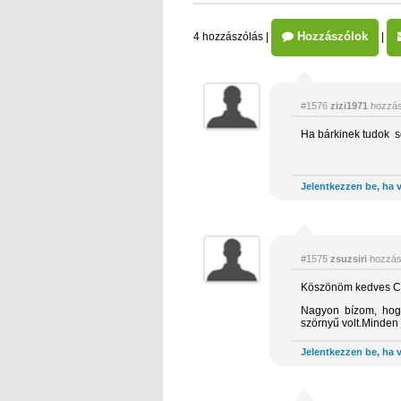
Hozzászólok
4 hozzászólás
|
|
#1576
zizi1971
hozzás
Ha bárkinek tudok s
Jelentkezzen be, ha v
#1575
zsuzsiri
hozzás
Köszönöm kedves Csha
Nagyon bízom, hogy
szörnyű volt.Minden j
Jelentkezzen be, ha v