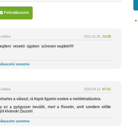
Feliratkozom
zólása:
2011.01.05.
12:28
egíteni vesekö ügyben szívesen segítek!!!!!
álaszolni szeretne
zólása:
2010.04.12.
07:21
rles a választ, rá fogok figyelni ezekre a mellékhatásokra.
 ez a gyógyszer beválik, mert a Rexetin, amit szedtem előtte
ót kívánok! Zsuzsiri
álaszolni szeretne