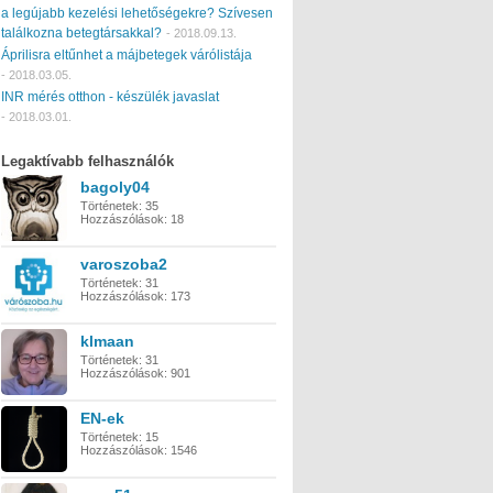
a legújabb kezelési lehetőségekre? Szívesen
találkozna betegtársakkal?
-
2018.09.13.
Áprilisra eltűnhet a májbetegek várólistája
-
2018.03.05.
INR mérés otthon - készülék javaslat
-
2018.03.01.
Legaktívabb felhasználók
bagoly04
Történetek:
35
Hozzászólások:
18
varoszoba2
Történetek:
31
Hozzászólások:
173
klmaan
Történetek:
31
Hozzászólások:
901
EN-ek
Történetek:
15
Hozzászólások:
1546