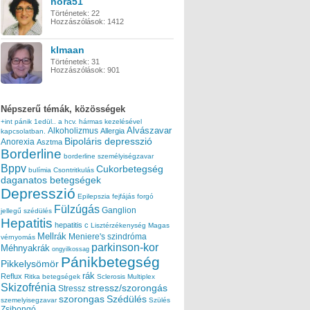
nora51
Történetek:
22
Hozzászólások:
1412
klmaan
Történetek:
31
Hozzászólások:
901
Népszerű témák, közösségek
+int pánik
1edül..
a hcv. hármas kezelésével
Alvászavar
Alkoholizmus
Allergia
kapcsolatban.
Bipoláris depresszió
Anorexia
Asztma
Borderline
borderline személyiségzavar
Bppv
Cukorbetegség
bulímia
Csontritkulás
daganatos betegségek
Depresszió
Epilepszia
fejfájás
forgó
Fülzúgás
Ganglion
jellegű szédülés
Hepatitis
hepatitis c
Lisztérzékenység
Magas
Mellrák
Meniere's szindróma
vérnyomás
parkinson-kor
Méhnyakrák
ongyilkossag
Pánikbetegség
Pikkelysömör
rák
Reflux
Ritka betegségek
Sclerosis Multiplex
Skizofrénia
stressz/szorongás
Stressz
szorongas
Szédülés
szemelyisegzavar
Szülés
Zsibongó