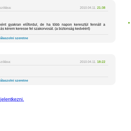
zólása:
2010.04.11.
21:38
sként gyakran előfordul, de ha több napon keresztül fennáll a
jás kérem keresse fel szakorvosát. (a biztonság kedvéért)
álaszolni szeretne
zólása:
2010.04.11.
18:22
álaszolni szeretne
 jelentkezni.