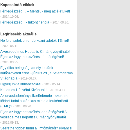
Kapcsolódó cikkek
Férfiegészség II. – Mentsük meg az életüket!
-
2014.10.06.
Férfiegészség I. - Inkontinencia
-
2014.09.26.
Legfrissebb aktuális
Ne felejtsetek el rendelkezni adótok 1%-ról!
-
2020.05.11.
A veszedelmes Hepatitis-C már gyógyítható!
Éljen az ingyenes szűrés lehetőségével!
-
2019.09.25.
Egy ritka betegség, amely testünk
kötőszöveteit érinti - június 29., a Scleroderma
Világnapja
-
2019.06.27.
Figyeljünk a kullancsokra!
-
2019.05.14.
Kellemes Húsvétot Kívánunk!
-
2019.04.17.
Az orvostudomány sikertörténete - szeretne
többet tudni a krónikus mieloid leukémiáról
(CML)?
-
2018.09.20.
Éljen az ingyenes szűrés lehetőségével! A
veszedelmes hepatitis C már gyógyítható!
-
2018.09.13.
Szeretne többet tudni a limfómákról? Kíváncsi