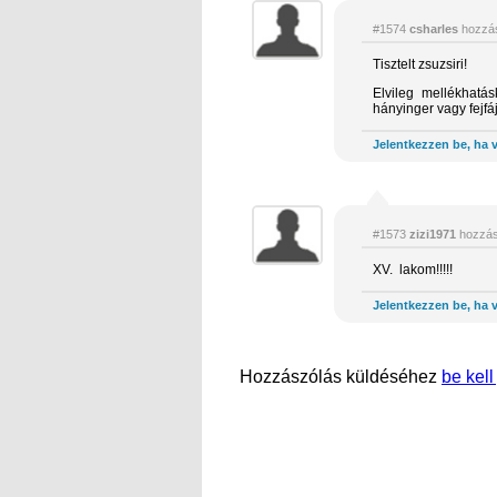
#1574
csharles
hozzás
Tisztelt zsuzsiri!
Elvileg mellékhatá
hányinger vagy fejfá
Jelentkezzen be, ha v
#1573
zizi1971
hozzás
XV. lakom!!!!!
Jelentkezzen be, ha v
Hozzászólás küldéséhez
be kell