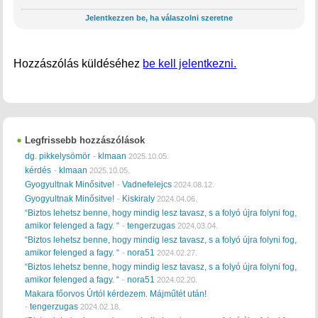
Jelentkezzen be, ha válaszolni szeretne
Hozzászólás küldéséhez
be kell jelentkezni.
Legfrissebb hozzászólások
dg. pikkelysömör
klmaan
-
2025.10.05.
kérdés
klmaan
-
2025.10.05.
Gyogyultnak Minősitve!
Vadnefelejcs
-
2024.08.12.
Gyogyultnak Minősitve!
Kiskiraly
-
2024.04.06.
“Biztos lehetsz benne, hogy mindig lesz tavasz, s a folyó újra folyni fog,
amikor felenged a fagy. “
tengerzugas
-
2024.03.04.
“Biztos lehetsz benne, hogy mindig lesz tavasz, s a folyó újra folyni fog,
amikor felenged a fagy. “
nora51
-
2024.02.27.
“Biztos lehetsz benne, hogy mindig lesz tavasz, s a folyó újra folyni fog,
amikor felenged a fagy. “
nora51
-
2024.02.20.
Makara főorvos Úrtól kérdezem. Májműtét után!
tengerzugas
-
2024.02.18.