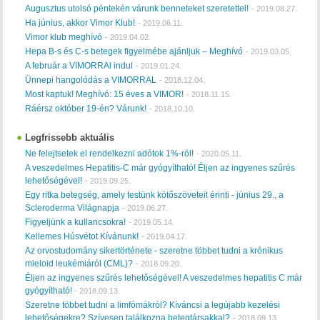
Augusztus utolsó péntekén várunk benneteket szeretettel!
-
2019.08.27.
Ha június, akkor Vimor Klub!
-
2019.06.11.
Vimor klub meghívó
-
2019.04.02.
Hepa B-s és C-s betegek figyelmébe ajánljuk – Meghívó
-
2019.03.05.
A február a VIMORRAl indul
-
2019.01.24.
Ünnepi hangolódás a VIMORRAL
-
2018.12.04.
Most kaptuk! Meghívó: 15 éves a VIMOR!
-
2018.11.15.
Ráérsz október 19-én? Várunk!
-
2018.10.10.
Legfrissebb aktuális
Ne felejtsetek el rendelkezni adótok 1%-ról!
-
2020.05.11.
A veszedelmes Hepatitis-C már gyógyítható! Éljen az ingyenes szűrés
lehetőségével!
-
2019.09.25.
Egy ritka betegség, amely testünk kötőszöveteit érinti - június 29., a
Scleroderma Világnapja
-
2019.06.27.
Figyeljünk a kullancsokra!
-
2019.05.14.
Kellemes Húsvétot Kívánunk!
-
2019.04.17.
Az orvostudomány sikertörténete - szeretne többet tudni a krónikus
mieloid leukémiáról (CML)?
-
2018.09.20.
Éljen az ingyenes szűrés lehetőségével! A veszedelmes hepatitis C már
gyógyítható!
-
2018.09.13.
Szeretne többet tudni a limfómákról? Kíváncsi a legújabb kezelési
lehetőségekre? Szívesen találkozna betegtársakkal?
-
2018.09.13.