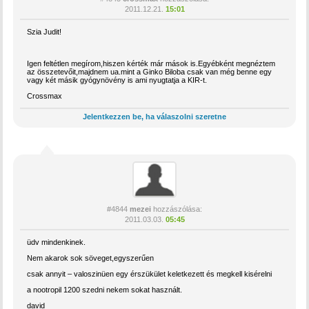
2011.12.21.
15:01
Szia Judit!
Igen feltétlen megírom,hiszen kérték már mások is.Egyébként megnéztem
az összetevőit,majdnem ua.mint a Ginko Biloba csak van még benne egy
vagy két másik gyógynövény is ami nyugtatja a KIR-t.
Crossmax
Jelentkezzen be, ha válaszolni szeretne
#4844
mezei
hozzászólása:
2011.03.03.
05:45
üdv mindenkinek.
Nem akarok sok söveget,egyszerűen
csak annyit – valoszinüen egy érszükület keletkezett és megkell kisérelni
a nootropil 1200 szedni nekem sokat használt.
david