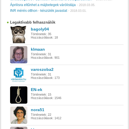
Áprilisra eltűnhet a májbetegek várólistája
-
2018.03.05.
INR mérés otthon - készülék javaslat
-
2018.03.01.
Legaktívabb felhasználók
bagoly04
Történetek:
35
Hozzászólások:
18
klmaan
Történetek:
31
Hozzászólások:
901
varoszoba2
Történetek:
31
Hozzászólások:
173
EN-ek
Történetek:
15
Hozzászólások:
1546
nora51
Történetek:
22
Hozzászólások:
1412