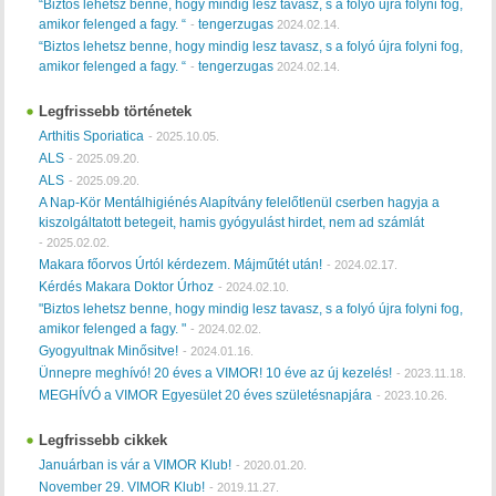
“Biztos lehetsz benne, hogy mindig lesz tavasz, s a folyó újra folyni fog,
amikor felenged a fagy. “
tengerzugas
-
2024.02.14.
“Biztos lehetsz benne, hogy mindig lesz tavasz, s a folyó újra folyni fog,
amikor felenged a fagy. “
tengerzugas
-
2024.02.14.
Legfrissebb történetek
Arthitis Sporiatica
-
2025.10.05.
ALS
-
2025.09.20.
ALS
-
2025.09.20.
A Nap-Kör Mentálhigiénés Alapítvány felelőtlenül cserben hagyja a
kiszolgáltatott betegeit, hamis gyógyulást hirdet, nem ad számlát
-
2025.02.02.
Makara főorvos Úrtól kérdezem. Májműtét után!
-
2024.02.17.
Kérdés Makara Doktor Úrhoz
-
2024.02.10.
"Biztos lehetsz benne, hogy mindig lesz tavasz, s a folyó újra folyni fog,
amikor felenged a fagy. "
-
2024.02.02.
Gyogyultnak Minősitve!
-
2024.01.16.
Ünnepre meghívó! 20 éves a VIMOR! 10 éve az új kezelés!
-
2023.11.18.
MEGHÍVÓ a VIMOR Egyesület 20 éves születésnapjára
-
2023.10.26.
Legfrissebb cikkek
Januárban is vár a VIMOR Klub!
-
2020.01.20.
November 29. VIMOR Klub!
-
2019.11.27.