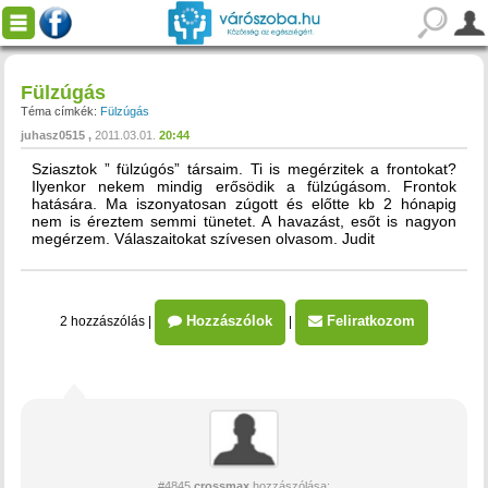
Fülzúgás
Téma címkék:
Fülzúgás
juhasz0515
2011.03.01.
20:44
Sziasztok ” fülzúgós” társaim. Ti is megérzitek a frontokat?
Ilyenkor nekem mindig erősödik a fülzúgásom. Frontok
hatására. Ma iszonyatosan zúgott és előtte kb 2 hónapig
nem is éreztem semmi tünetet. A havazást, esőt is nagyon
megérzem. Válaszaitokat szívesen olvasom. Judit
Hozzászólok
Feliratkozom
2 hozzászólás
|
|
#4845
crossmax
hozzászólása: