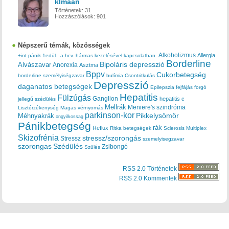
klmaan
Történetek:
31
Hozzászólások:
901
Népszerű témák, közösségek
Alkoholizmus
Allergia
+int pánik
1edül..
a hcv. hármas kezelésével kapcsolatban.
Borderline
Bipoláris depresszió
Alvászavar
Anorexia
Asztma
Bppv
Cukorbetegség
borderline személyiségzavar
bulímia
Csontritkulás
Depresszió
daganatos betegségek
Epilepszia
fejfájás
forgó
Hepatitis
Fülzúgás
Ganglion
hepatitis c
jellegű szédülés
Mellrák
Meniere's szindróma
Lisztérzékenység
Magas vérnyomás
parkinson-kor
Méhnyakrák
Pikkelysömör
ongyilkossag
Pánikbetegség
rák
Reflux
Ritka betegségek
Sclerosis Multiplex
Skizofrénia
stressz/szorongás
Stressz
szemelyisegzavar
szorongas
Szédülés
Zsibongó
Szülés
RSS 2.0 Történetek
RSS 2.0 Kommentek