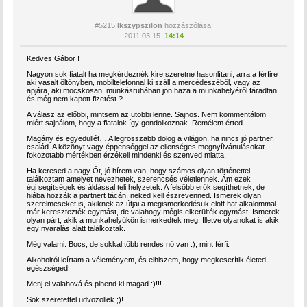
#5215
Ikszypszilon
hozzászólása:
2011.03.15.
14:14
Kedves Gábor !
Nagyon sok fiatalt ha megkérdeznék kire szeretne hasonlítani, arra a férfire
aki vasalt öltönyben, mobiltelefonnal ki száll a mercédeszéből, vagy az
apjára, aki mocskosan, munkásruhában jön haza a munkahelyéről fáradtan,
és még nem kapott fizetést ?
A válasz az előbbi, mintsem az utobbi lenne. Sajnos. Nem kommentálom
miért sajnálom, hogy a fiatalok így gondolkoznak. Remélem érted.
Magány és egyedüllét… A legrosszabb dolog a világon, ha nincs jó partner,
család. A közönyt vagy éppenséggel az ellenséges megnyílvánulásokat
fokozotabb mértékben érzékeli mindenki és szenved miatta.
Ha keresed a nagy Őt, jó hírem van, hogy számos olyan történettel
találkoztam amelyet nevezhetek, szerencsés véletlennek. Ám ezek
égi segítségek és áldással teli helyzetek. A felsőbb erők segíthetnek, de
hiába hozzák a partnert tácán, neked kell észrevenned. Ismerek olyan
szerelmeseket is, akiknek az útjai a megismerkedésük elött hat alkalommal
már keresztezték egymást, de valahogy mégis elkerülték egymást. Ismerek
olyan párt, akik a munkahelyükön ismerkedtek meg. Illetve olyanokat is akik
egy nyaralás alatt találkoztak.
Még valami: Bocs, de sokkal több rendes nő van :), mint férfi.
Alkoholról leírtam a véleményem, és elhiszem, hogy megkeserítik életed,
egészséged.
Menj el valahová és pihend ki magad :)!!!
Sok szeretettel üdvözöllek ;)!