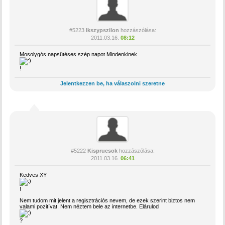
#5223
Ikszypszilon
hozzászólása:
2011.03.16.
08:12
Mosolygós napsütéses szép napot Mindenkinek
!
Jelentkezzen be, ha válaszolni szeretne
#5222
Kisprucsok
hozzászólása:
2011.03.16.
06:41
Kedves XY
!
Nem tudom mit jelent a regisztrációs nevem, de ezek szerint biztos nem
valami pozitívat. Nem néztem bele az internetbe. Elárulod
?