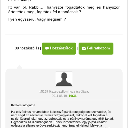
Itt van pl. Rabbi…, hányszor fogadtátok meg és hányszor
értettétek meg, fogtátok fel a tanácsait ?
Ilyen egyszerű. Vagy mégsem ?
Hozzászólok
Feliratkozom
38 hozzászólás
|
|
#5239
Ikszypszilon
hozzászólása:
2011.03.19.
10:36
Kedves látogató !
Ha epizódikus rohamokban keletkező pánikbetegségben szenvedsz, és
nem segít az alternatív természetgyógyászat, akkor el kell fogadnia a
pszichiáterednek, hogy az epilepszia és a pániksyndróma egy tőről fakad.
Ugyanazok az izomrángások. Ennek ismeretében, egy jó pszichiáter
epilepszia ellenes gyógyszerkészítményt írna fel Neked. Melyet a