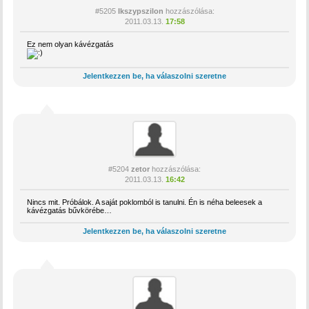
#5205
Ikszypszilon
hozzászólása:
2011.03.13.
17:58
Ez nem olyan kávézgatás
Jelentkezzen be, ha válaszolni szeretne
#5204
zetor
hozzászólása:
2011.03.13.
16:42
Nincs mit. Próbálok. A saját poklomból is tanulni. Én is néha beleesek a
kávézgatás bűvkörébe…
Jelentkezzen be, ha válaszolni szeretne