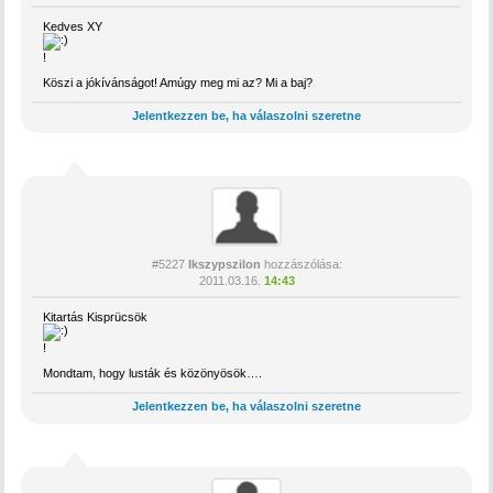
Kedves XY
!
Köszi a jókívánságot! Amúgy meg mi az? Mi a baj?
Jelentkezzen be, ha válaszolni szeretne
#5227
Ikszypszilon
hozzászólása:
2011.03.16.
14:43
Kitartás Kisprücsök
!
Mondtam, hogy lusták és közönyösök….
Jelentkezzen be, ha válaszolni szeretne