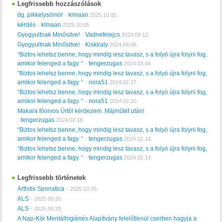
Legfrissebb hozzászólások
dg. pikkelysömör
klmaan
-
2025.10.05.
kérdés
klmaan
-
2025.10.05.
Gyogyultnak Minősitve!
Vadnefelejcs
-
2024.08.12.
Gyogyultnak Minősitve!
Kiskiraly
-
2024.04.06.
“Biztos lehetsz benne, hogy mindig lesz tavasz, s a folyó újra folyni fog,
amikor felenged a fagy. “
tengerzugas
-
2024.03.04.
“Biztos lehetsz benne, hogy mindig lesz tavasz, s a folyó újra folyni fog,
amikor felenged a fagy. “
nora51
-
2024.02.27.
“Biztos lehetsz benne, hogy mindig lesz tavasz, s a folyó újra folyni fog,
amikor felenged a fagy. “
nora51
-
2024.02.20.
Makara főorvos Úrtól kérdezem. Májműtét után!
tengerzugas
-
2024.02.18.
“Biztos lehetsz benne, hogy mindig lesz tavasz, s a folyó újra folyni fog,
amikor felenged a fagy. “
tengerzugas
-
2024.02.14.
“Biztos lehetsz benne, hogy mindig lesz tavasz, s a folyó újra folyni fog,
amikor felenged a fagy. “
tengerzugas
-
2024.02.14.
Legfrissebb történetek
Arthitis Sporiatica
-
2025.10.05.
ALS
-
2025.09.20.
ALS
-
2025.09.20.
A Nap-Kör Mentálhigiénés Alapítvány felelőtlenül cserben hagyja a