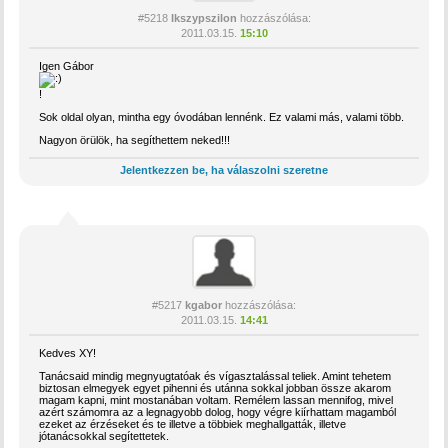
#5218
Ikszypszilon
hozzászólása:
2011.03.15.
15:10
Igen Gábor
!
Sok oldal olyan, mintha egy óvodában lennénk. Ez valami más, valami több.
Nagyon örülök, ha segíthettem neked!!!
Jelentkezzen be, ha válaszolni szeretne
#5217
kgabor
hozzászólása:
2011.03.15.
14:41
Kedves XY!
Tanácsaid mindig megnyugtatóak és vígasztalással teliek. Amint tehetem
biztosan elmegyek egyet pihenni és utánna sokkal jobban össze akarom
magam kapni, mint mostanában voltam. Remélem lassan mennifog, mivel
azért számomra az a legnagyobb dolog, hogy végre kiírhattam magamból
ezeket az érzéseket és te illetve a többiek meghallgatták, illetve
jótanácsokkal segítettetek.