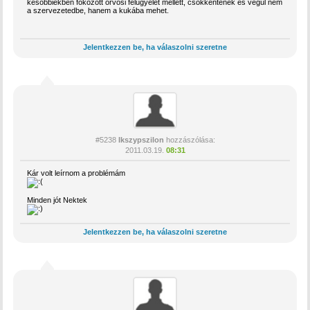
késöbbiekben fokozott orvosi felügyelet mellett, csökkentenek és végül nem
a szervezetedbe, hanem a kukába mehet.
Jelentkezzen be, ha válaszolni szeretne
#5238
Ikszypszilon
hozzászólása:
2011.03.19.
08:31
Kár volt leírnom a problémám
Minden jót Nektek
Jelentkezzen be, ha válaszolni szeretne