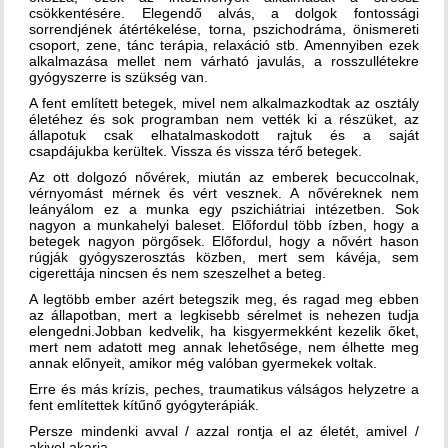
csökkentésére. Elegendő alvás, a dolgok fontossági
sorrendjének átértékelése, torna, pszichodráma, önismereti
csoport, zene, tánc terápia, relaxáció stb. Amennyiben ezek
alkalmazása mellet nem várható javulás, a rosszullétekre
gyógyszerre is szükség van.
A fent említett betegek, mivel nem alkalmazkodtak az osztály
életéhez és sok programban nem vették ki a részüket, az
állapotuk csak elhatalmaskodott rajtuk és a saját
csapdájukba kerültek. Vissza és vissza térő betegek.
Az ott dolgozó nővérek, miután az emberek becuccolnak,
vérnyomást mérnek és vért vesznek. A nővéreknek nem
leányálom ez a munka egy pszichiátriai intézetben. Sok
nagyon a munkahelyi baleset. Előfordul több ízben, hogy a
betegek nagyon pörgősek. Előfordul, hogy a nővért hason
rúgják gyógyszerosztás közben, mert sem kávéja, sem
cigerettája nincsen és nem szeszelhet a beteg.
A legtöbb ember azért betegszik meg, és ragad meg ebben
az állapotban, mert a legkisebb sérelmet is nehezen tudja
elengedni.Jobban kedvelik, ha kisgyermekként kezelik őket,
mert nem adatott meg annak lehetősége, nem élhette meg
annak előnyeit, amikor még valóban gyermekek voltak.
Erre és más krízis, peches, traumatikus válságos helyzetre a
fent említettek kítűnő gyógyterápiák.
Persze mindenki avval / azzal rontja el az életét, amivel /
akivel akarja.