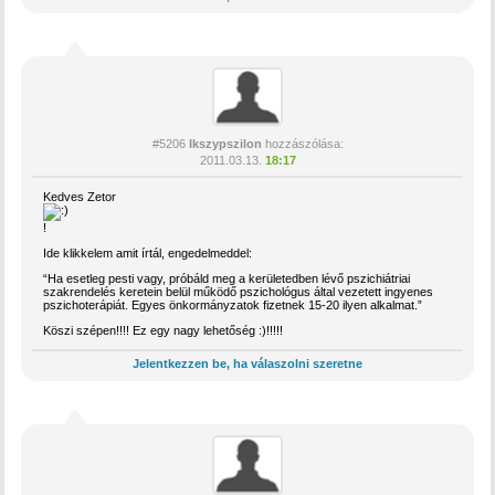
#5206
Ikszypszilon
hozzászólása:
2011.03.13.
18:17
Kedves Zetor
!
Ide klikkelem amit írtál, engedelmeddel:
“Ha esetleg pesti vagy, próbáld meg a kerületedben lévő pszichiátriai
szakrendelés keretein belül működő pszichológus által vezetett ingyenes
pszichoterápiát. Egyes önkormányzatok fizetnek 15-20 ilyen alkalmat.”
Köszi szépen!!!! Ez egy nagy lehetőség :)!!!!!
Jelentkezzen be, ha válaszolni szeretne