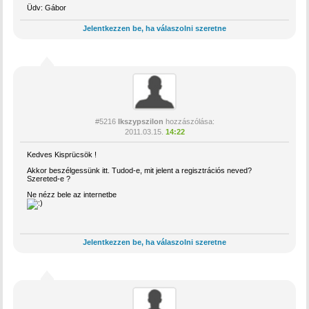
Üdv: Gábor
Jelentkezzen be, ha válaszolni szeretne
#5216
Ikszypszilon
hozzászólása:
2011.03.15.
14:22
Kedves Kisprücsök !
Akkor beszélgessünk itt. Tudod-e, mit jelent a regisztrációs neved?
Szereted-e ?
Ne nézz bele az internetbe
Jelentkezzen be, ha válaszolni szeretne