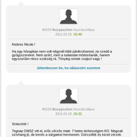
#5234
Ikszypszilon
hozzászólása:
2011.03.18.
15:40
Kedves Nicole !
Ha egy hónapban nem volt négynél több pánikrohamod, ne szedd a
gyógyszereket. Nem azért, mert a tudatodat módosítanák, hanem
egyszerűen nincs szükség rá. Tényleg remek csajszi vagy !
Jelentkezzen be, ha válaszolni szeretne
#5233
Ikszypszilon
hozzászólása:
2011.03.18.
15:31
Sziasztok !
Tegnap OMSZ vitt el, erős vérzés miatt. 7 hetes terhességem KO. Magzati
szívhang jó, de kevés a sárgatest hormonom. Görcsölök és kicsit vérzek.