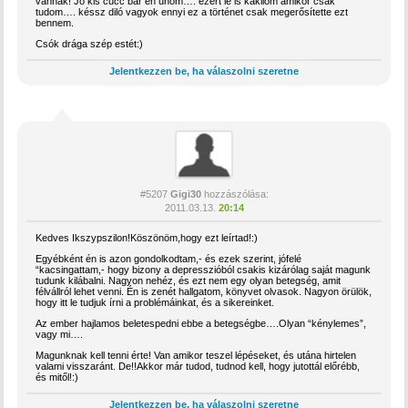
vannak! Jó kis cucc bár én unom…. ezért le is kakilom amikor csak
tudom…. késsz diló vagyok ennyi ez a történet csak megerősítette ezt
bennem.
Csók drága szép estét:)
Jelentkezzen be, ha válaszolni szeretne
#5207
Gigi30
hozzászólása:
2011.03.13.
20:14
Kedves Ikszypszilon!Köszönöm,hogy ezt leírtad!:)
Egyébként én is azon gondolkodtam,- és ezek szerint, jófelé
“kacsingattam,- hogy bizony a depresszióból csakis kizárólag saját magunk
tudunk kilábalni. Nagyon nehéz, és ezt nem egy olyan betegség, amit
félvállról lehet venni. Én is zenét hallgatom, könyvet olvasok. Nagyon örülök,
hogy itt le tudjuk írni a problémáinkat, és a sikereinket.
Az ember hajlamos beletespedni ebbe a betegségbe….Olyan “kénylemes”,
vagy mi….
Magunknak kell tenni érte! Van amikor teszel lépéseket, és utána hirtelen
valami visszaránt. De!!Akkor már tudod, tudnod kell, hogy jutottál előrébb,
és mitől!:)
Jelentkezzen be, ha válaszolni szeretne