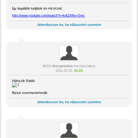
Így legalább tudjátok én mit érzek:
http://www.youtube.com/watch?v=kAZXfho-Omc
Jelentkezzen be, ha válaszolni szeretne
#5219
Ikszypszilon
hozzászólása:
2011.03.15.
15:23
Hiányzik Rabbi
Biztos ezermesterkedik.
Jelentkezzen be, ha válaszolni szeretne