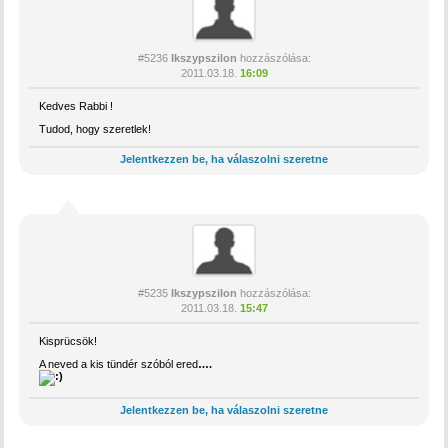
#5236
Ikszypszilon
hozzászólása:
2011.03.18.
16:09
Kedves Rabbi !
Tudod, hogy szeretlek!
Jelentkezzen be, ha válaszolni szeretne
#5235
Ikszypszilon
hozzászólása:
2011.03.18.
15:47
Kisprücsök!
A neved a kis
tündér szóból ered
….
Jelentkezzen be, ha válaszolni szeretne