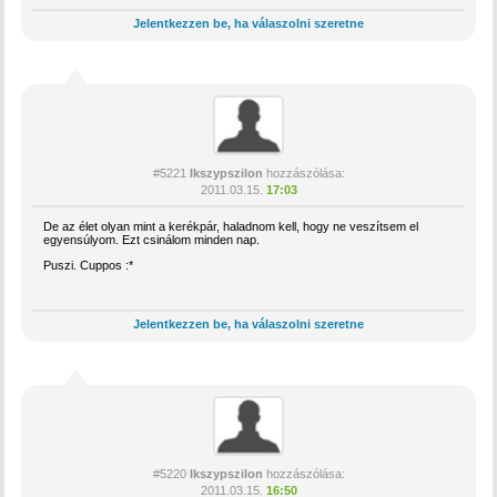
Jelentkezzen be, ha válaszolni szeretne
#5221
Ikszypszilon
hozzászólása:
2011.03.15.
17:03
De az élet olyan mint a kerékpár, haladnom kell, hogy ne veszítsem el
egyensúlyom. Ezt csinálom minden nap.
Puszi. Cuppos :*
Jelentkezzen be, ha válaszolni szeretne
#5220
Ikszypszilon
hozzászólása:
2011.03.15.
16:50