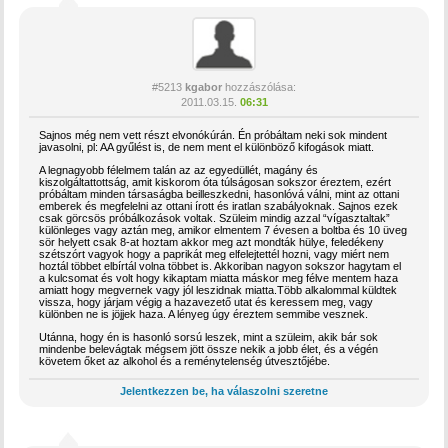
#5213
kgabor
hozzászólása:
2011.03.15.
06:31
Sajnos még nem vett részt elvonókúrán. Én próbáltam neki sok mindent
javasolni, pl: AA gyűlést is, de nem ment el különböző kifogások miatt.
A legnagyobb félelmem talán az az egyedüllét, magány és
kiszolgáltattottság, amit kiskorom óta túlságosan sokszor éreztem, ezért
próbáltam minden társaságba beilleszkedni, hasonlóvá válni, mint az ottani
emberek és megfelelni az ottani írott és iratlan szabályoknak. Sajnos ezek
csak görcsös próbálkozások voltak. Szüleim mindig azzal “vígasztaltak”
különleges vagy aztán meg, amikor elmentem 7 évesen a boltba és 10 üveg
sör helyett csak 8-at hoztam akkor meg azt mondták hülye, feledékeny
szétszórt vagyok hogy a paprikát meg elfelejtettél hozni, vagy miért nem
hoztál többet elbírtál volna többet is. Akkoriban nagyon sokszor hagytam el
a kulcsomat és volt hogy kikaptam miatta máskor meg félve mentem haza
amiatt hogy megvernek vagy jól leszidnak miatta.Több alkalommal küldtek
vissza, hogy járjam végig a hazavezető utat és keressem meg, vagy
különben ne is jöjjek haza. A lényeg úgy éreztem semmibe vesznek.
Utánna, hogy én is hasonló sorsú leszek, mint a szüleim, akik bár sok
mindenbe belevágtak mégsem jött össze nekik a jobb élet, és a végén
követem őket az alkohol és a reménytelenség útvesztőjébe.
Jelentkezzen be, ha válaszolni szeretne