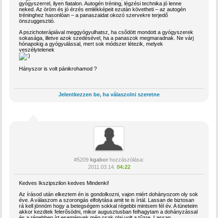
gyógyszerrel, ilyen fiatalon. Autogén tréning, légzési technika jó lenne
neked. Az öröm és jó érzés emlékképeit ezután követheti – az autogén
tréninghez hasonlóan – a panaszaidat okozó szervekre terjedő
önszuggesztió.
A pszichoterápiával meggyógyulhatsz, ha csődött mondott a gyógyszerek
sokasága, illetve azok szedésével, ha a panaszok megmaradnak. Ne várj
hónapokig a gyógyulással, mert sok módszer létezik, melyek
veszélytelenek
Hányszor is volt pánikrohamod ?
Jelentkezzen be, ha válaszolni szeretne
#5209
kgabor
hozzászólása:
2011.03.14.
04:22
Kedves Ikszipszilon kedves Mindenki!
Az írásod után elkeztem én is gondolkozni, vajon miért dohányozom oly sok
éve. A válaszom a szorongás elfolytása amit te is írtál. Lassan de biztosan
rá kell jönnöm hogy a betegségem sokkal régebbi mintsem fél év. A tüneteim
akkor kezdtek felerősödni, mikor augusztusban felhagytam a dohányzással
és a régebben írt események még csak olaj volt a tűzre. Lassan