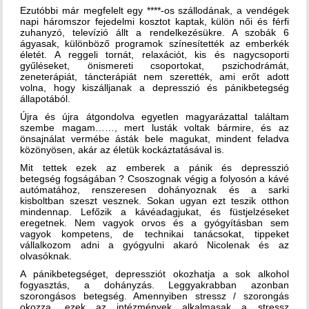
Ezutóbbi már megfelelt egy ****-os szállodának, a vendégek
napi háromszor fejedelmi kosztot kaptak, külön női és férfi
zuhanyzó, televízió állt a rendelkezésükre. A szobák 6
ágyasak, különböző programok színesítették az emberkék
életét. A reggeli tornát, relaxációt, kis és nagycsoporti
gyűléseket, önismereti csoportokat, pszichodrámát,
zeneterápiát, táncterápiát nem szerették, ami erőt adott
volna, hogy kiszálljanak a depresszió és pánikbetegség
állapotából.
Újra és újra átgondolva egyetlen magyarázattal találtam
szembe magam……, mert lusták voltak bármire, és az
önsajnálat vermébe ásták bele magukat, mindent feladva
közönyösen, akár az életük kockáztatásával is.
Mit tettek ezek az emberek a pánik és depresszió
betegség fogságában ? Csoszognak végig a folyosón a kávé
autómatához, renszeresen dohányoznak és a sarki
kisboltban szeszt vesznek. Sokan ugyan ezt teszik otthon
mindennap. Lefőzik a kávéadagjukat, és füstjelzéseket
eregetnek. Nem vagyok orvos és a gyógyításban sem
vagyok kompetens, de technikai tanácsokat, tippeket
vállalkozom adni a gyógyulni akaró Nicolenak és az
olvasóknak.
A pánikbetegséget, depressziót okozhatja a sok alkohol
fogyasztás, a dohányzás. Leggyakrabban azonban
szorongásos betegség. Amennyiben stressz / szorongás
okozza, ezek az intézmények alkalmasak a stressz