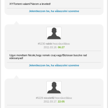
XY!Tortent valami?Varom a leveled!
Jelentkezzen be, ha válaszolni szeretne
#5230
rabbi
hozzászólása:
2011.03.18.
06:27
Ugye mondtam Nicole,hogy remek csaj vagy!Biztosan buszke rad
edesanyad!
Jelentkezzen be, ha válaszolni szeretne
#5229
nicole92
hozzászólása:
2011.03.17.
22:05