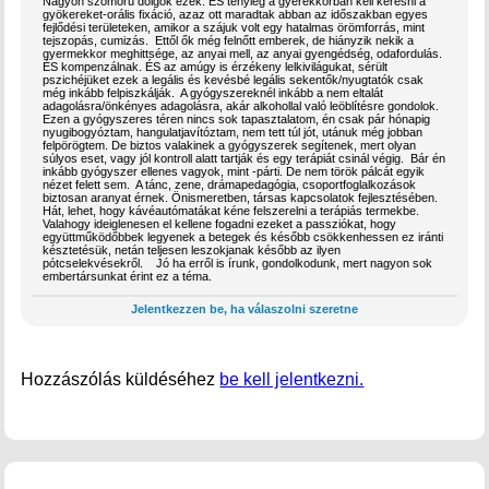
Nagyon szomorú dolgok ezek. ÉS tényleg a gyerekkorban kell keresni a
gyökereket-orális fixáció, azaz ott maradtak abban az időszakban egyes
fejlődési területeken, amikor a szájuk volt egy hatalmas örömforrás, mint
tejszopás, cumizás. Ettől ők még felnőtt emberek, de hiányzik nekik a
gyermekkor meghittsége, az anyai mell, az anyai gyengédség, odafordulás.
ÉS kompenzálnak. ÉS az amúgy is érzékeny lelkivilágukat, sérült
pszichéjüket ezek a legális és kevésbé legális sekentők/nyugtatók csak
még inkább felpiszkálják. A gyógyszereknél inkább a nem eltalát
adagolásra/önkényes adagolásra, akár alkohollal való leöblítésre gondolok.
Ezen a gyógyszeres téren nincs sok tapasztalatom, én csak pár hónapig
nyugibogyóztam, hangulatjavítóztam, nem tett túl jót, utánuk még jobban
felpörögtem. De biztos valakinek a gyógyszerek segítenek, mert olyan
súlyos eset, vagy jól kontroll alatt tartják és egy terápiát csinál végig. Bár én
inkább gyógyszer ellenes vagyok, mint -párti. De nem török pálcát egyik
nézet felett sem. A tánc, zene, drámapedagógia, csoportfoglalkozások
biztosan aranyat érnek. Önismeretben, társas kapcsolatok fejlesztésében.
Hát, lehet, hogy kávéautómatákat kéne felszerelni a terápiás termekbe.
Valahogy ideiglenesen el kellene fogadni ezeket a passziókat, hogy
együttműködőbbek legyenek a betegek és később csökkenhessen ez iránti
késztetésük, netán teljesen leszokjanak később az ilyen
pótcselekvésekről. Jó ha erről is írunk, gondolkodunk, mert nagyon sok
embertársunkat érint ez a téma.
Jelentkezzen be, ha válaszolni szeretne
Hozzászólás küldéséhez
be kell jelentkezni.