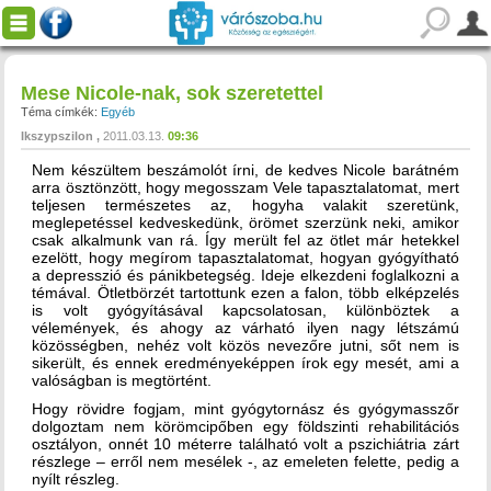
Mese Nicole-nak, sok szeretettel
Téma címkék:
Egyéb
Ikszypszilon
2011.03.13.
09:36
Nem készültem beszámolót írni, de kedves Nicole barátném
arra ösztönzött, hogy megosszam Vele tapasztalatomat, mert
teljesen természetes az, hogyha valakit szeretünk,
meglepetéssel kedveskedünk, örömet szerzünk neki, amikor
csak alkalmunk van rá. Így merült fel az ötlet már hetekkel
ezelött, hogy megírom tapasztalatomat, hogyan gyógyítható
a depresszió és pánikbetegség. Ideje elkezdeni foglalkozni a
témával. Ötletbörzét tartottunk ezen a falon, több elképzelés
is volt gyógyításával kapcsolatosan, különböztek a
vélemények, és ahogy az várható ilyen nagy létszámú
közösségben, nehéz volt közös nevezőre jutni, sőt nem is
sikerült, és ennek eredményeképpen írok egy mesét, ami a
valóságban is megtörtént.
Hogy rövidre fogjam, mint gyógytornász és gyógymasszőr
dolgoztam nem körömcipőben egy földszinti rehabilitációs
osztályon, onnét 10 méterre található volt a pszichiátria zárt
részlege – erről nem mesélek -, az emeleten felette, pedig a
nyílt részleg.