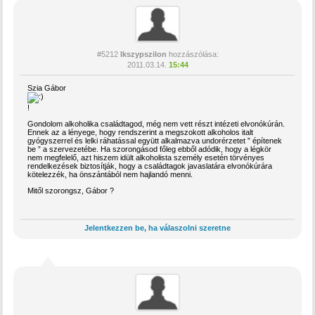
#5212
Ikszypszilon
hozzászólása:
2011.03.14.
15:44
Szia Gábor
!
Gondolom alkoholika családtagod, még nem vett részt intézeti elvonókúrán.
Ennek az a lényege, hogy rendszerint a megszokott alkoholos italt
gyógyszerrel és lelki ráhatással együtt alkalmazva undorérzetet ” építenek
be ” a szervezetébe. Ha szorongásod főleg ebből adódik, hogy a légkör
nem megfelelő, azt hiszem idült alkoholista személy esetén törvényes
rendelkezések biztosítják, hogy a családtagok javaslatára elvonókúrára
kötelezzék, ha önszántából nem hajlandó menni.
Mitől szorongsz, Gábor ?
Jelentkezzen be, ha válaszolni szeretne