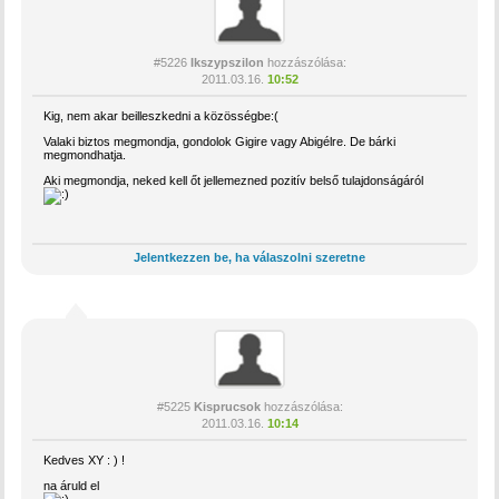
#5226
Ikszypszilon
hozzászólása:
2011.03.16.
10:52
Kig, nem akar beilleszkedni a közösségbe:(
Valaki biztos megmondja, gondolok Gigire vagy Abigélre. De bárki
megmondhatja.
Aki megmondja, neked kell őt jellemezned pozitív belső tulajdonságáról
Jelentkezzen be, ha válaszolni szeretne
#5225
Kisprucsok
hozzászólása:
2011.03.16.
10:14
Kedves XY : ) !
na áruld el