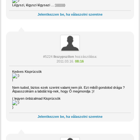
Légyszi, légyszi légysazi …:))))))))
Jelentkezzen be, ha válaszolni szeretne
#5224
Ikszypszilon
hozzászólása:
2011.03.16.
08:16
Kedves Kisprücsök
!
Nem tudod, biztos ezek szerint valami nem jót. Ezt miből gondolod drága ?
Átpasszolnám a labdát kig-nek, hogy Ő megmondja :)!
( legyen önbizalmad Kisprücsök
)
Jelentkezzen be, ha válaszolni szeretne