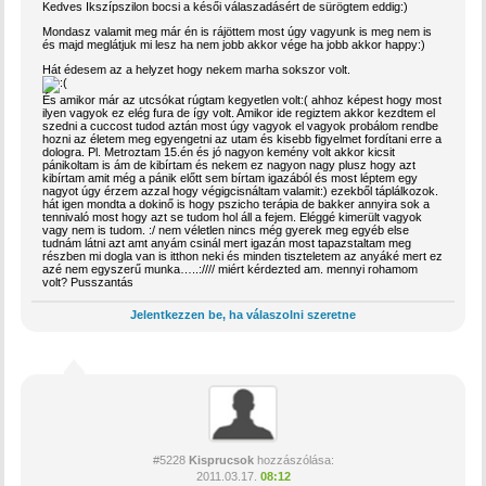
Kedves Ikszípszilon bocsi a késői válaszadásért de sürögtem eddig:)
Mondasz valamit meg már én is rájöttem most úgy vagyunk is meg nem is
és majd meglátjuk mi lesz ha nem jobb akkor vége ha jobb akkor happy:)
Hát édesem az a helyzet hogy nekem marha sokszor volt.
És amikor már az utcsókat rúgtam kegyetlen volt:( ahhoz képest hogy most
ilyen vagyok ez elég fura de így volt. Amikor ide regiztem akkor kezdtem el
szedni a cuccost tudod aztán most úgy vagyok el vagyok probálom rendbe
hozni az életem meg egyengetni az utam és kisebb figyelmet fordítani erre a
dologra. Pl. Metroztam 15.én és jó nagyon kemény volt akkor kicsit
pánikoltam is ám de kibírtam és nekem ez nagyon nagy plusz hogy azt
kibírtam amit még a pánik előtt sem bírtam igazából és most léptem egy
nagyot úgy érzem azzal hogy végigcisnáltam valamit:) ezekből táplálkozok.
hát igen mondta a dokinő is hogy pszicho terápia de bakker annyira sok a
tennivaló most hogy azt se tudom hol áll a fejem. Eléggé kimerült vagyok
vagy nem is tudom. :/ nem véletlen nincs még gyerek meg egyéb else
tudnám látni azt amt anyám csinál mert igazán most tapazstaltam meg
részben mi dogla van is itthon neki és minden tiszteletem az anyáké mert ez
azé nem egyszerű munka…..://// miért kérdezted am. mennyi rohamom
volt? Pusszantás
Jelentkezzen be, ha válaszolni szeretne
#5228
Kisprucsok
hozzászólása:
2011.03.17.
08:12