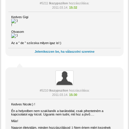
#5211
Ikszypszilon
hozzászólása:
2011.03.14.
15:32
Kedves Gigi
!
Olvasom
Az a ” de ” szócska milyen igaz is!:)
Jelentkezzen be, ha válaszolni szeretne
#5210
Ikszypszilon
hozzászólása:
2011.03.14.
15:30
Kedves Nicole:) !
Én a helyedben nem szakítanék a barátoddal, csak pihentetném a
kapcsolatot egy kicsit. Ugyanis nem tudni, mit hoz a jövő….
Más!
Nagyon életvidám, minden hozzászólásod :) Nem értem miért kezelnek