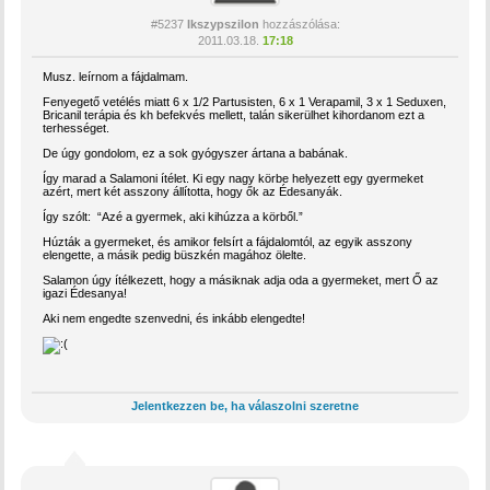
#5237
Ikszypszilon
hozzászólása:
2011.03.18.
17:18
Musz. leírnom a fájdalmam.
Fenyegető vetélés miatt 6 x 1/2 Partusisten, 6 x 1 Verapamil, 3 x 1 Seduxen,
Bricanil terápia és kh befekvés mellett, talán sikerülhet kihordanom ezt a
terhességet.
De úgy gondolom, ez a sok gyógyszer ártana a babának.
Így marad a Salamoni ítélet. Ki egy nagy körbe helyezett egy gyermeket
azért, mert két asszony állította, hogy ők az Édesanyák.
Így szólt: “Azé a gyermek, aki kihúzza a körből.”
Húzták a gyermeket, és amikor felsírt a fájdalomtól, az egyik asszony
elengette, a másik pedig büszkén magához ölelte.
Salamon úgy ítélkezett, hogy a másiknak adja oda a gyermeket, mert Ő az
igazi Édesanya!
Aki nem engedte szenvedni, és inkább elengedte!
Jelentkezzen be, ha válaszolni szeretne