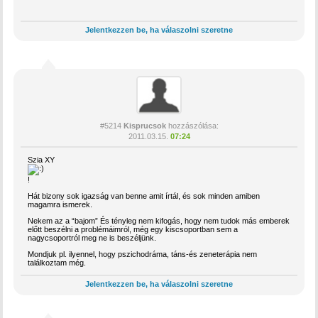
Jelentkezzen be, ha válaszolni szeretne
#5214
Kisprucsok
hozzászólása:
2011.03.15.
07:24
Szia XY
!
Hát bizony sok igazság van benne amit írtál, és sok minden amiben
magamra ismerek.
Nekem az a “bajom” És tényleg nem kifogás, hogy nem tudok más emberek
előtt beszélni a problémáimról, még egy kiscsoportban sem a
nagycsoportról meg ne is beszéljünk.
Mondjuk pl. ilyennel, hogy pszichodráma, táns-és zeneterápia nem
találkoztam még.
Jelentkezzen be, ha válaszolni szeretne