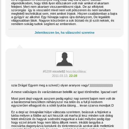
elgondolkodom, hogy több ilyen időszakom volt már amiket el akartam
felejteni. Mert nem akartam visszaemlékezni rájuk. De az elfolytott
szorongás így is visszatért mivel nem volt pótszerem és nem tanultam
megfelelő technikákat sem, mint amiket írtatok. Hiszen családomban a bajra
a gyógyír az alkohol. Egy hónapja sajnos újra dohányzom, De legalább
világosabban látok. Nagyon köszönöm a sok bíztató és jó szót nektek, és
remélem sokáig tudtok segíteni az embereken.
Jelentkezzen be, ha válaszolni szeretne
#5208
nicole92
hozzászólása:
2011.03.13.
22:28
szia Drága! Egyem meg a szived:) olyan aranyos vagy!:))))))))))))))))))))
A mese valóságos és varázslatosan beleillik az igazi történetbe. Igazad van!
Most pont depi vagyok asszem pedig egész nap semmi bajom nem volt de
a barátommal beszéltem néhányszor ma telón és a full jó kedvem
egyszerűen elhagyott és a sötét lyukba tátong… levan szarva mondjuk:D
Ez a depi az önsajnálat hülye változata szerintem. beássuk a fejünket a
lukba mélyen a földbe azt azt hisszük ott marha jó lesz minden sok dolog
felett elnézünk és hagyuk sodrodni magunkat a kaki mélyére pedig épp
hogy ezzel ártunk hogy nem lábra álltunk neem. inkább langyiba a
mocsárba dagonyázva lustulunk és tönkretesszük azokat akik mellettünk