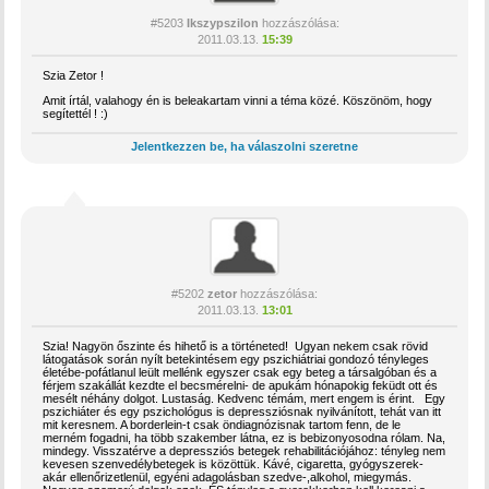
#5203
Ikszypszilon
hozzászólása:
2011.03.13.
15:39
Szia Zetor !
Amit írtál, valahogy én is beleakartam vinni a téma közé. Köszönöm, hogy
segítettél ! :)
Jelentkezzen be, ha válaszolni szeretne
#5202
zetor
hozzászólása:
2011.03.13.
13:01
Szia! Nagyön őszinte és hihető is a történeted! Ugyan nekem csak rövid
látogatások során nyílt betekintésem egy pszichiátriai gondozó tényleges
életébe-pofátlanul leült mellénk egyszer csak egy beteg a társalgóban és a
férjem szakállát kezdte el becsmérelni- de apukám hónapokig feküdt ott és
mesélt néhány dolgot. Lustaság. Kedvenc témám, mert engem is érint. Egy
pszichiáter és egy pszichológus is depressziósnak nyilvánított, tehát van itt
mit keresnem. A borderlein-t csak öndiagnózisnak tartom fenn, de le
merném fogadni, ha több szakember látna, ez is bebizonyosodna rólam. Na,
mindegy. Visszatérve a depressziós betegek rehabilitációjához: tényleg nem
kevesen szenvedélybetegek is közöttük. Kávé, cigaretta, gyógyszerek-
akár ellenőrizetlenül, egyéni adagolásban szedve-,alkohol, miegymás.