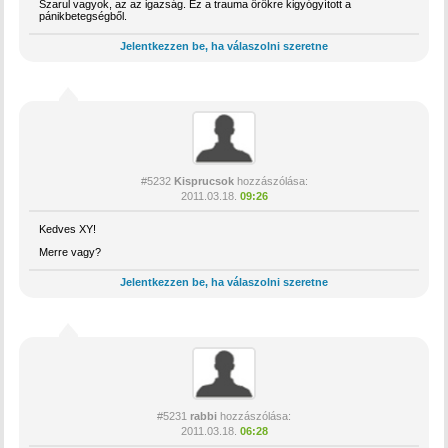
Szarul vagyok, az az igazság. Ez a trauma örökre kigyógyított a
pánikbetegségből.
Jelentkezzen be, ha válaszolni szeretne
#5232
Kisprucsok
hozzászólása:
2011.03.18.
09:26
Kedves XY!
Merre vagy?
Jelentkezzen be, ha válaszolni szeretne
#5231
rabbi
hozzászólása:
2011.03.18.
06:28