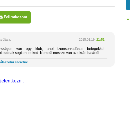
Feliratkozom
zólása:
2015.01.19.
21:51
rszágon van egy klub, ahol izomsorvadásos betegekkel
ott tudnak segíteni neked. Nem túl messze van az ukrán határtól.
álaszolni szeretne
 jelentkezni.