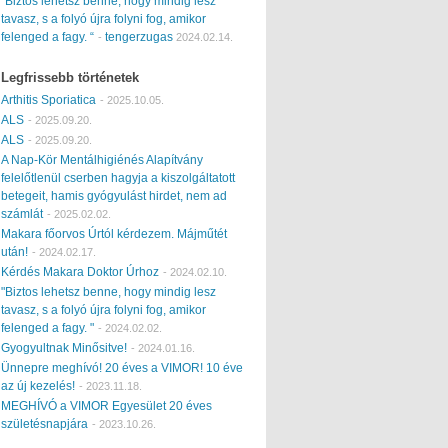
“Biztos lehetsz benne, hogy mindig lesz
tavasz, s a folyó újra folyni fog, amikor
felenged a fagy. “
tengerzugas
-
2024.02.14.
Legfrissebb történetek
Arthitis Sporiatica
-
2025.10.05.
ALS
-
2025.09.20.
ALS
-
2025.09.20.
A Nap-Kör Mentálhigiénés Alapítvány
felelőtlenül cserben hagyja a kiszolgáltatott
betegeit, hamis gyógyulást hirdet, nem ad
számlát
-
2025.02.02.
Makara főorvos Úrtól kérdezem. Májműtét
után!
-
2024.02.17.
Kérdés Makara Doktor Úrhoz
-
2024.02.10.
"Biztos lehetsz benne, hogy mindig lesz
tavasz, s a folyó újra folyni fog, amikor
felenged a fagy. "
-
2024.02.02.
Gyogyultnak Minősitve!
-
2024.01.16.
Ünnepre meghívó! 20 éves a VIMOR! 10 éve
az új kezelés!
-
2023.11.18.
MEGHÍVÓ a VIMOR Egyesület 20 éves
születésnapjára
-
2023.10.26.