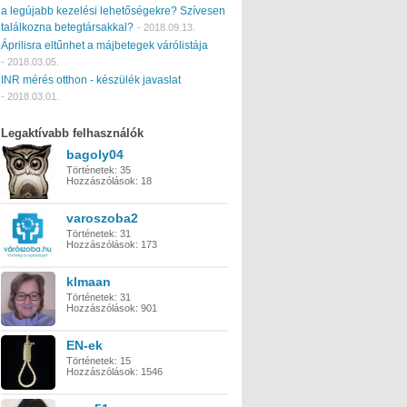
a legújabb kezelési lehetőségekre? Szívesen
találkozna betegtársakkal?
-
2018.09.13.
Áprilisra eltűnhet a májbetegek várólistája
-
2018.03.05.
INR mérés otthon - készülék javaslat
-
2018.03.01.
Legaktívabb felhasználók
bagoly04
Történetek:
35
Hozzászólások:
18
varoszoba2
Történetek:
31
Hozzászólások:
173
klmaan
Történetek:
31
Hozzászólások:
901
EN-ek
Történetek:
15
Hozzászólások:
1546