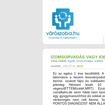
IZOMSORVADÁS VAGY I
Téma címkék:
Egyéb
izomsorvadás
izületek
ana2526
2011.07.20.
10:21
Ez az egész 1 éve kezdődött. A 
látomásra a kezem lesoványodott
benne. szokott fájni és zsibbad
jelenleg Hévizen lexek 10 n
végesztETTEM(cétét,MRT). Ez
csináltatni,de semi hibát nem ta
egy gyogymasszőrhöz,és sokkal er
vérkeringés nem volt benne. S
PONTOS DIAGNÓZIST NEM ÁLLA