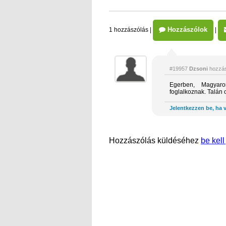
Hozzászólok
1 hozzászólás
|
|
#19957
Dzsoni
hozzás
Egerben, Magyaro
foglalkoznak. Talán 
Jelentkezzen be, ha v
Hozzászólás küldéséhez
be kell