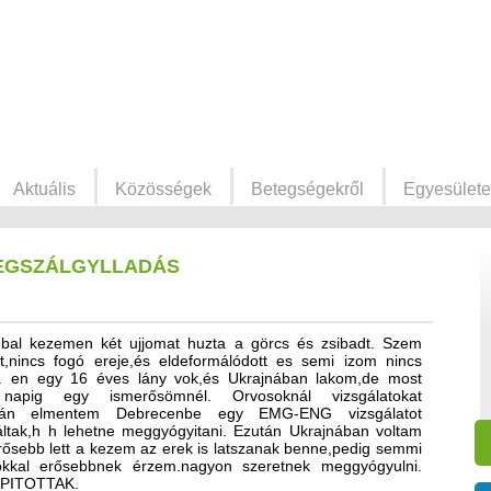
Aktuális
Közösségek
Betegségekről
Egyesülete
DEGSZÁLGYLLADÁS
bal kezemen két ujjomat huzta a görcs és zsibadt. Szem
,nincs fogó ereje,és eldeformálódott es semi izom nincs
ni. en egy 16 éves lány vok,és Ukrajnában lakom,de most
apig egy ismerősömnél. Orvosoknál vizsgálatokat
után elmentem Debrecenbe egy EMG-ENG vizsgálatot
náltak,h h lehetne meggyógyitani. Ezután Ukrajnában voltam
ősebb lett a kezem az erek is latszanak benne,pedig semmi
okkal erősebbnek érzem.nagyon szeretnek meggyógyulni.
PITOTTAK.