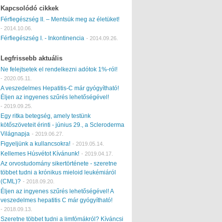
Kapcsolódó cikkek
Férfiegészség II. – Mentsük meg az életüket!
-
2014.10.06.
Férfiegészség I. - Inkontinencia
-
2014.09.26.
Legfrissebb aktuális
Ne felejtsetek el rendelkezni adótok 1%-ról!
-
2020.05.11.
A veszedelmes Hepatitis-C már gyógyítható!
Éljen az ingyenes szűrés lehetőségével!
-
2019.09.25.
Egy ritka betegség, amely testünk
kötőszöveteit érinti - június 29., a Scleroderma
Világnapja
-
2019.06.27.
Figyeljünk a kullancsokra!
-
2019.05.14.
Kellemes Húsvétot Kívánunk!
-
2019.04.17.
Az orvostudomány sikertörténete - szeretne
többet tudni a krónikus mieloid leukémiáról
(CML)?
-
2018.09.20.
Éljen az ingyenes szűrés lehetőségével! A
veszedelmes hepatitis C már gyógyítható!
-
2018.09.13.
Szeretne többet tudni a limfómákról? Kíváncsi