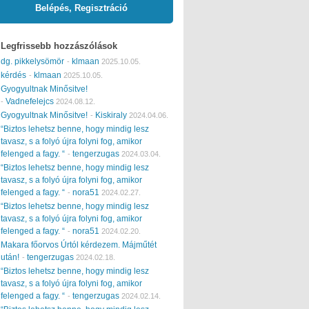
Belépés, Regisztráció
Legfrissebb hozzászólások
dg. pikkelysömör
klmaan
-
2025.10.05.
kérdés
klmaan
-
2025.10.05.
Gyogyultnak Minősitve!
Vadnefelejcs
-
2024.08.12.
Gyogyultnak Minősitve!
Kiskiraly
-
2024.04.06.
“Biztos lehetsz benne, hogy mindig lesz
tavasz, s a folyó újra folyni fog, amikor
felenged a fagy. “
tengerzugas
-
2024.03.04.
“Biztos lehetsz benne, hogy mindig lesz
tavasz, s a folyó újra folyni fog, amikor
felenged a fagy. “
nora51
-
2024.02.27.
“Biztos lehetsz benne, hogy mindig lesz
tavasz, s a folyó újra folyni fog, amikor
felenged a fagy. “
nora51
-
2024.02.20.
Makara főorvos Úrtól kérdezem. Májműtét
után!
tengerzugas
-
2024.02.18.
“Biztos lehetsz benne, hogy mindig lesz
tavasz, s a folyó újra folyni fog, amikor
felenged a fagy. “
tengerzugas
-
2024.02.14.