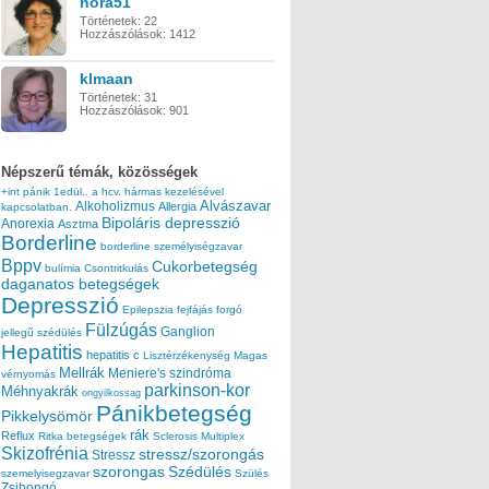
nora51
Történetek:
22
Hozzászólások:
1412
klmaan
Történetek:
31
Hozzászólások:
901
Népszerű témák, közösségek
+int pánik
1edül..
a hcv. hármas kezelésével
Alvászavar
Alkoholizmus
Allergia
kapcsolatban.
Bipoláris depresszió
Anorexia
Asztma
Borderline
borderline személyiségzavar
Bppv
Cukorbetegség
bulímia
Csontritkulás
daganatos betegségek
Depresszió
Epilepszia
fejfájás
forgó
Fülzúgás
Ganglion
jellegű szédülés
Hepatitis
hepatitis c
Lisztérzékenység
Magas
Mellrák
Meniere's szindróma
vérnyomás
parkinson-kor
Méhnyakrák
ongyilkossag
Pánikbetegség
Pikkelysömör
rák
Reflux
Ritka betegségek
Sclerosis Multiplex
Skizofrénia
stressz/szorongás
Stressz
szorongas
Szédülés
szemelyisegzavar
Szülés
Zsibongó