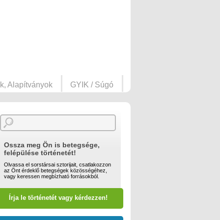
k, Alapítványok
GYIK / Súgó
Ossza meg Ön is betegsége,
felépülése történetét!
Olvassa el sorstársai sztorijait, csatlakozzon
az Önt érdeklő betegségek közösségéhez,
vagy keressen megbízható forrásokból.
Írja le történetét vagy kérdezzen!